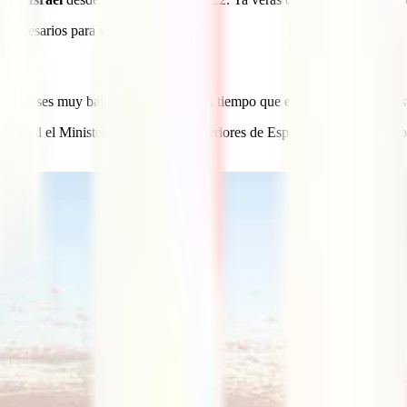
 necesarios para viajar a Israel.
hos meses muy bajas y el país hace ya tiempo que empezó a seguir la est
 cual el Ministerio de Asuntos Exteriores de España (MAEC) desaconseja