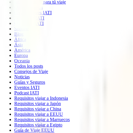
Imprescindible para tú viaje
Quiénes somos
Colaboradores IATI
Descuento IATI
Opiniones IATI
Soporte
Blog
África
Ásia
América
Europa
Oceania
Todos los posts
Consejos de Viaje
Noticias
Guías y Seguros
Eventos IATI
Podcast IATI
Requisitos viajar a Indonesia
Requisitos viajar a Japón
Requisitos viajar a China
Requisitos viajar a EEUU
Requisitos viajar a Marruecos
Requisitos viajar a Egipto
Guía de Viaje EEUU