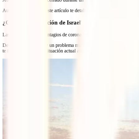
Aun así, a lo largo de este artículo te detallaremos qué documentos son
¿Cómo es la situación de Israel?
Las cifras diarias de contagios de coronavirus en Israel ya llevan muc
Desgraciadamente, hay un problema mucho más importante ahora por el
te informes bien de la situación actual antes de hacer planes de viaje.