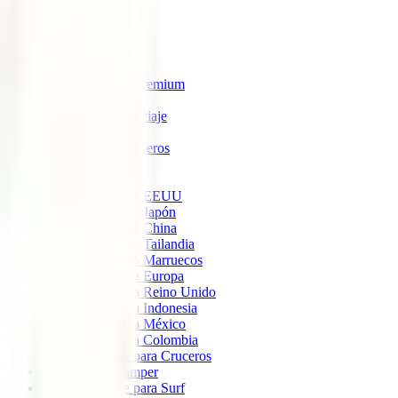
IATI Estrella
IATI Estándar
IATI Familia
IATI Escapadas
IATI Mochilero
IATI Anulación Premium
IATI Básico
IATI Anual Multiviaje
IATI Air Help
IATI Grandes Viajeros
IATI Estudios
Seguros de Viaje
Seguro de viaje a EEUU
Seguro de viaje a Japón
Seguro de viaje a China
Seguro de viaje a Tailandia
Seguro de viaje a Marruecos
Seguro de viaje a Europa
Seguro de viaje a Reino Unido
Seguro de viaje a Indonesia
Seguro de viaje a México
Seguro de viaje a Colombia
Seguro de viaje para Cruceros
Seguro para Camper
Seguro de viaje para Surf