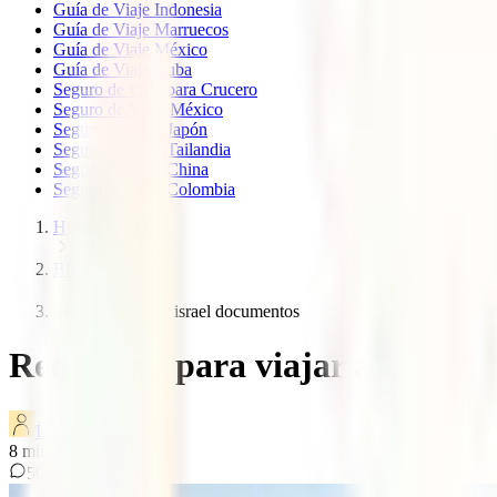
Guía de Viaje Indonesia
Guía de Viaje Marruecos
Guía de Viaje México
Guía de Viaje Cuba
Seguro de viaje para Crucero
Seguro de Viaje México
Seguro de viaje Japón
Seguro de viaje Tailandia
Seguro de viaje China
Seguro de viaje Colombia
Home
Blog
Requisitos viajar israel documentos
Requisitos para viajar a Israel
IATI Blog
8
minutos de lectura
50