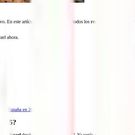
evo. En este artículo vamos a detallarte todos los
requisitos para viajar
ael ahora.
 desde España en 2025
 2025?
ar a Israel
desde el 9 de enero de 2022. Ya verás que los requisitos de 