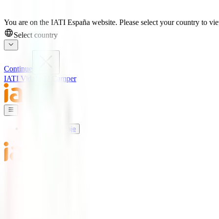
You are on the IATI España website. Please select your country to view
Select country
Continue
IATI Vida
IATI Camper
Seguros de Viaje
Mundo IATI
Soporte
Blog
Seguros de Viaje