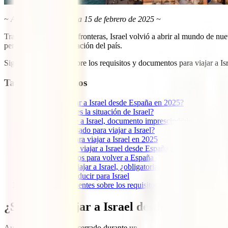
~ Artículo actualizado a 15 de febrero de 2025 ~
Tras un largo cierre de fronteras, Israel volvió a abrir al mundo de nu
pero también en la situación del país.
Sigue leyendo y descubre los requisitos y documentos para viajar a Isr
Tabla de contenidos
1
¿Se puede viajar a Israel desde España en 2025?
1.1
¿Cómo es la situación de Israel?
2
Seguro de viaje a Israel, documento imprescindible
3
¿Se necesita visado para viajar a Israel?
4
Documentos para viajar a Israel en 2025
5
Requisitos para viajar a Israel desde España ahora
5.1
Requisitos para volver a España desde Israel
6
Vacunas para viajar a Israel, ¿obligatorias?
7
Permiso de conducir para Israel
8
Preguntas frecuentes sobre los requisitos para viajar a Israel
¿Se puede viajar a Israel desde España en
Aunque el país estuvo cerrado durante un largo tiempo,
se puede viaj