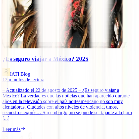
¿Es seguro viajar a México? 2025
IATI Blog
12
minutos de lectura
– Actualizado el 22 de agosto de 2025 – ¿Es seguro viajar a
México? La verdad es que las noticias que han aparecido durante
años en la televisión sobre el país norteamericano no son muy
alentadoras. Ciudades con altos niveles de violencia, timos,
secuestros exprés… Sin embargo, no se puede ser tajante a la hora
[...]
Leer más