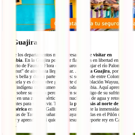
La Guajira
Uno de los departamentos más interesantes que
visitar en
Colombia
. En la Guajira podrás ver flamencos en libertad en el
Santuario de Fauna y Flora en Camarones o bajar el río Palomino en
un “donut” de aire hasta llegar al mar. . La
Alta Guajira
, por otra
parte, es bella y dura a partes iguales: se extiende entre Colombia y
Venezuela y es donde vive gran parte de la población Wayuu, el
pueblo indígena más numeroso de toda Colombia. Aquí aprenderás
mucho sobre su cultura pero también serás testigo de su sufrimiento
al vivir en una zona desértica, con mucha falta de agua y retos
constantes para sobrevivir. Tocarás la
punta más al norte de
Sudamérica
en Punta Gallinas, te perderás ante la inmensidad de
las dunas de Taroa, te bañarás en playas sagradas en el Pilón de
Azúcar y aprenderás, si quieres, Kitesurf, el deporte rey en Cabo de
la Vela.