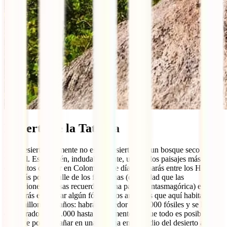
Desierto de la Tatacoa
Este desierto realmente no es un desierto sino un bosque seco
tropical. Es también, indudablemente, uno de los paisajes más bellos
e insólitos que ver en Colombia. De día caminarás entre los Hoyos,
pasearás por el Valle de los fantasmas (de verdad que las
formaciones rocosas recuerdan a una panda fantasmagórica) e
intentarás encontrar algún fósil de los animales que aquí habitaban
hace millones de años: habrá alrededor de 30.000 fósiles y se han
encontrado sólo 1.000 hasta el momento así que todo es posible…
Hasta te podrás bañar en una piscina en el medio del desierto antes