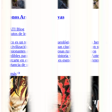
8 Iconos Arqueológicos Mayas
IATI Blog
3
minutos de lectura
México es un tesoro histórico y arqueológico con una rica herencia
de la civilización maya. Estas antiguas ciudades mayas, con sus
impresionantes estructuras y misteriosas ruinas, son destinos
imperdibles para los amantes de la historia y la aventura. Antes de
embarcarte en este viaje fascinante, es esencial que consideres la
importancia de un seguro de [...]
Leer más