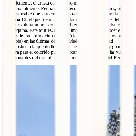
probablemente, el artista colombiano más reconocido
internacionalmente:
Fernando Botero
. Entre tantos planes, otro
muy destacable que te recomendamos es hacer un tour por la
Comuna 13
: el que fue uno de los barrios más peligrosos del
Mundo es ahora un museo a cielo abierto lleno de arte urbano en
cada esquina. Este tour es, además, importante para conocer el
proceso de transformación que vivió la ciudad (y paralelamente,
Colombia) en las últimas décadas. Medellín es una ciudad
completísima a la que dedicar, al menos, un par de días y guardar un
día extra para el colorido pueblo cercano de
Guatapé
y las vistas
impresionantes del monolito de 220 metros, la
Piedra del Peñol
.