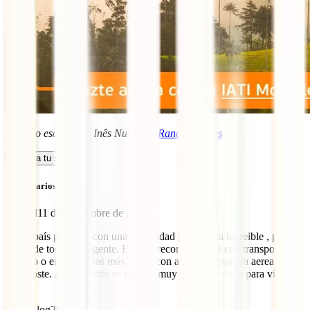
Artículo escrito por Inês Nunes de
Randomtrip.es
Calcula tu seguro
Comentarios (6)
Anabel
11 de noviembre de 2019
Es un país precioso con una diversidad geográfica increible , pero lo
mejor de todo es su gente. Es fácil recorrer el pais con transporte
público o en distancias más largas con alguna compañía aerea de
bajo coste. Actualmente es un pais muy seguro incluso para viajeras
solas.
IATI Blog
20 de abril de 2021