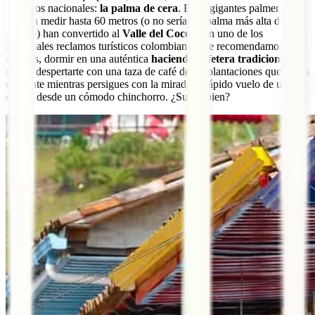
símbolos nacionales:
la palma de cera
. Estas gigantes palmeras que
pueden medir hasta 60 metros (o no serían la palma más alta del
mundo) han convertido al
Valle del Cocora
en uno de los
principales reclamos turísticos colombianos. Te recomendamos,
además, dormir en una auténtica
hacienda cafetera tradicional
donde despertarte con una taza de café de las plantaciones que tienes
en frente mientras persigues con la mirada el rápido vuelo de un
colibrí desde un cómodo chinchorro. ¿Suena bien?