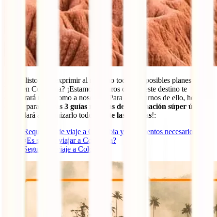
¿Todo listo para exprimir al máximo todos los posibles planes que
hacer en Colombia? ¡Estamos seguros de que este destino te
enamorará tanto como a nosotros! Para asegurarnos de ello, hemos
creado para ti
estas 3 guías repletas de información súper útil
que
te ayudará a organizarlo todo, ¡
no te las pierdas
!:
Requisitos de viaje a Colombia y documentos necesarios
¿Es seguro viajar a Colombia?
Seguro de viaje a Colombia