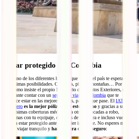
Viajar protegido por Colombia
Cada uno de los diferentes lugares que ver en el país te espera con
muchísimas posibilidades. Ciudades, playas, montañas… Por ello, y
tal y como insiste el propio Ministerio de Asuntos Exteriores, es muy
importante contar con un
seguro de viaje a Colombia
que te
garantice estar en las mejores manos, pase lo que pase. El
IATI
Mochilero
es la mejor póliza para este destino
y gracias a sus
elevadísimas coberturas médicas y a otras enfocadas a robo,
problemas con tu equipaje, deportes de aventura e incluso vuelos, te
asegura estar protegido ante cualquier incidente. No esperes más,
escoge viajar tranquilo y
hazte ahora con tu seguro
: