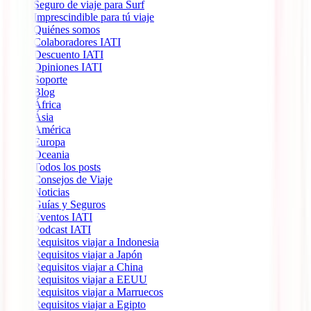
Seguro de viaje para Surf
Imprescindible para tú viaje
Quiénes somos
Colaboradores IATI
Descuento IATI
Opiniones IATI
Soporte
Blog
África
Ásia
América
Europa
Oceania
Todos los posts
Consejos de Viaje
Noticias
Guías y Seguros
Eventos IATI
Podcast IATI
Requisitos viajar a Indonesia
Requisitos viajar a Japón
Requisitos viajar a China
Requisitos viajar a EEUU
Requisitos viajar a Marruecos
Requisitos viajar a Egipto