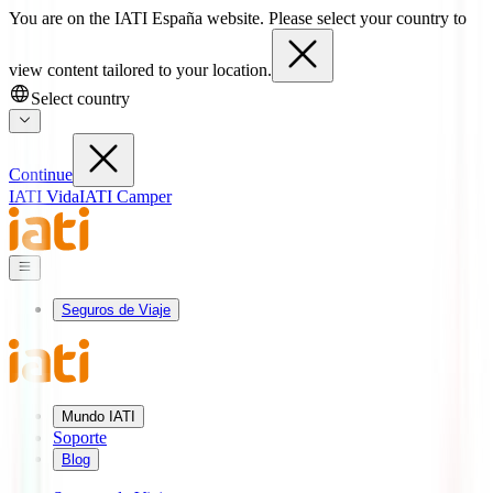
You are on the IATI España website. Please select your country to
view content tailored to your location.
Select country
Continue
IATI Vida
IATI Camper
Seguros de Viaje
Mundo IATI
Soporte
Blog