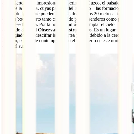
de perderte por el impresionante laberinto de Cuzco, el paisaje más
bello de la Tatacoa, cuyas paredes del laberinto – las formaciones
rojizas de barro que pueden llegar a alcanzar los 20 metros – te
dejarán boquiabierto tanto caminando por los senderos como por las
vistas desde arriba. Por la noche, podrás contemplar el cielo
estrellado desde el
Observatorio Astronómico
. Es un lugar
privilegiado para descifrar la vía láctea ya que debido a la cercanía al
ecuador, es posible contemplar tanto el hemisferio celeste norte
como el sur.