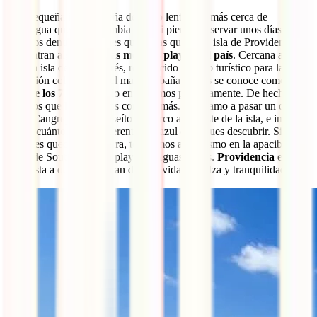
Esta pequeña isla caribeña de ritmo lento está más cerca de
Nicaragua que de Colombia pero si piensas reservar unos días
playeros dentro tus planes que sepas que en la isla de Providencia se
encuentran algunas de
las mejores playas del país
. Cercana a la
famosa isla de San Andrés, reconocido destino turístico para la
población colombiana, el mar que baña ambas se conoce como el
mar de los 7 colores
y lo entendemos perfectamente. De hecho,
creemos que hasta hemos contado más. Te retamo a pasar un día en
Cayo Cangrejo, a un paseíto en barco al noreste de la isla, e intentar
contar cuántos tonos diferentes de azul consigues descubrir. Si
prefieres quedarte en tierra, te retamos a lo mismo en la apacible
bahía de Southwest o la playa de Aguasdulces.
Providencia
es la
respuesta a quienes buscan días de vida descalza y tranquilidad.