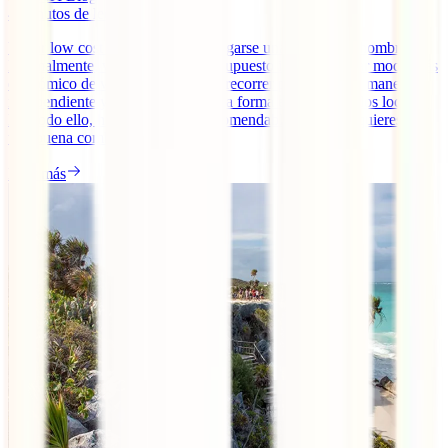
4
minutos de lectura
Viajar low cost no implica solo cargarse una mochila al hombro.
Normalmente, viajar con bajo presupuesto implica buscar modo más
económico de viajar pero también recorrer países de una manera
independiente y relacionarse de una forma estrecha con los locales.
Por todo ello, hay lugares más recomendables si lo que quieres es
una buena combinación [...]
Leer más