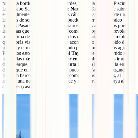
turquesa bordeado de palmeras verdes, esa es la playa de Piscinita o
la de Cabo San Juan en el
Parque Nacional Tayrona
. Te sabrá
especialmente bien bañarte en esas cálidas aguas después de una de
las rutas de senderismo que no te puedes perder por el místico
parque. Pasarás por árboles centenarios, te cruzarás con los pueblos
indígenas que viven en el parque (como los Kogui) y sobrevolarán
por encima de ti las mariposas con los estampados más increíbles
que habrás visto nunca. Todo esto acompañado por el silbido de los
pájaros y el mar, de fondo, esperando para curarte todas las agujetas.
Por todos estos motivos
la visita al Tayrona
se ha convertido en
una de las más buscadas
que hacer en Colombia
. Puedes ir un sólo
día al parque, haciendo base en
Santa Marta
(llegando a la entrada
del parque en bus) o en el playero pueblo de
Taganga
(llegando a la
playa en barco) pero nosotros te recomendamos que pases, al
menos, una noche dentro del parque y disfrutarás de la playa al
atardecer (casi) para ti sólo.