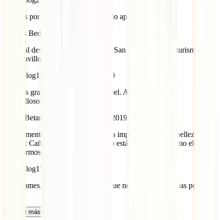
Gracias por tu aporte, Andrés ¡nos lo apuntamos!
Andrés Bedoya
19 de abril de 2021
Cerca al desierto de la Tatacoa está San Agustín. Hacer turismo aquí
es maravilloso.
IATI Blog
13 de noviembre de 2019
Muchas gracias por tu aporte, Anabel. Así es ¡es un país
maravilloso!
James Betancourt
11 de octubre de 2019
Seguramente le faltó uno de los más importantes por su belleza
natural: Caño Cristales. No en vano está considerado como el río
más hermoso del mundo.
IATI Blog
17 de octubre de 2019
Hola James. Es un lugar precioso que nos encanta ¡Gracias por tu
aporte!
Cargar más comentarios