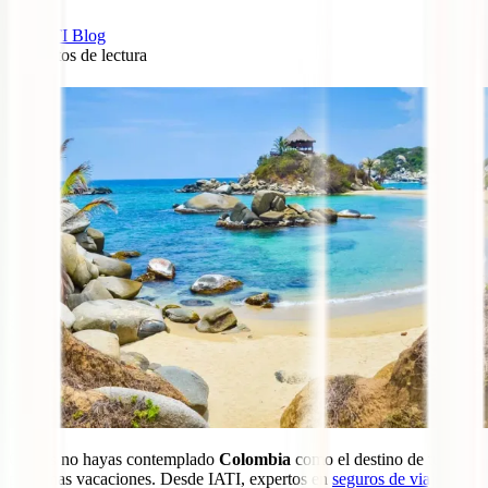
IATI Blog
7
minutos de lectura
6
Quizás no hayas contemplado
Colombia
como el destino de tus
próximas vacaciones. Desde IATI, expertos en
seguros de viaje
,