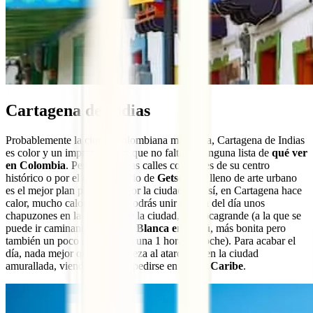
Cartagena de Indias
Probablemente la ciudad colombiana más bella, Cartagena de Indias
es color y un imprescindible que no falta en ninguna lista de
qué ver
en Colombia
. Perderte por las calles coloniales de su centro
histórico o por el castizo barrio de
Getsemaní
lleno de arte urbano
es el mejor plan para hacer por la ciudad. Eso sí, en Cartagena hace
calor, mucho calor. Por eso podrás unir al plan del día unos
chapuzones en la playa: la de la ciudad, en Bocagrande (a la que se
puede ir caminando) o
Playa Blanca en Barú
, más bonita pero
también un poco más lejos (a una 1 hora en coche). Para acabar el
día, nada mejor que una cerveza al atardecer, en la ciudad
amurallada, viendo el sol despedirse en el mar
Caribe
.