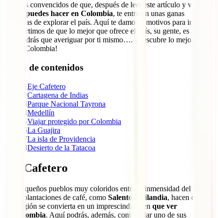
estamos convencidos de que, después de leer este artículo y ver todo
lo que puedes hacer en Colombia
, te entrarán unas ganas
inmensas de explorar el país. Aquí te damos 7 motivos para ir pero
te advertimos de que lo mejor que ofrece el país, su gente, es algo
que tendrás que averiguar por ti mismo…. ¡Descubre lo mejor que
ver en Colombia!
Tabla de contenidos
1
Eje Cafetero
2
Cartagena de Indias
3
Parque Nacional Tayrona
4
Medellín
5
Viajar protegido por Colombia
6
La Guajira
7
La isla de Providencia
8
Desierto de la Tatacoa
Eje Cafetero
Los pequeños pueblos muy coloridos entre la inmensidad del verde
de las plantaciones de café, como
Salento
o
Filandia
, hacen que
esta región se convierta en un imprescindible en
que ver
en Colombia
. Aquí podrás, además, contemplar uno de sus