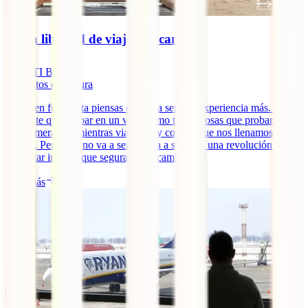
🚐 La libertad de viajar en camper
IATI Blog
7
minutos de lectura
Viajar en furgoneta piensas que va a ser una experiencia más. Algo
diferente que probar en un viaje como tantas cosas que probamos
por primera vez mientras viajamos y con las que nos llenamos de
ilusión. Pero esto no va a ser así. Va a ser toda una revolución. Un
despertar interior que seguramente cambie [...]
Leer más