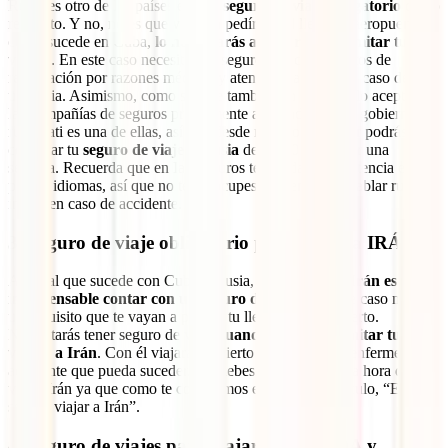
Rusia es otro de los países en con
seguro de viaje obligatorio
como
requisito. Y no, no es que vayan a pedírtelo al llegar al aeropuerto
como sucede en Cuba,
lo necesitarás a la hora de tramitar tu
visado
. En este caso necesitas un seguro que cubra gastos de
repatriación por razones médicas y atención sanitaria en caso de
urgencia. Asimismo, como sucede también en Cuba, solo aceptan
las compañías de seguros previamente aprobadas por el gobierno
ruso. Iati es una de ellas, así que desde nuestro buscador podrás
contratar tu
seguro de viaje a Rusia
desde 30 euros por una
semana. Recuerda que en Iati seguros te brindamos asistencia en tu
propio idiomas, así que no te preocupes por tener que hablar ruso o
inglés en caso de accidente.
3. Seguro de viaje obligatorio para viajar a IRÁN
Al igual que sucede con Cuba y Rusia,
para viajar a Irán es
indispensable contar con un seguro de viaje
. En este caso no es
un requisito que te vayan a pedir a tu llegada al aeropuerto.
Necesitarás tener seguro de viaje
cuando vayas a tramitar tu
visado a Irán
. Con él viajarás cubierto ante cualquier enfermedad o
accidente que pueda suceder. No debes tener miedo a la hora de
viajar Irán ya que como te contaremos en este otro artículo, “Es
seguro viajar a Irán”.
4. Seguro de viajes para viajar a CANADA y