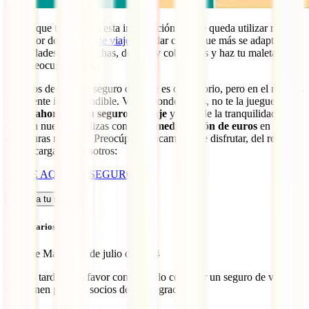
Ahora que tienes toda esta información solo te queda utilizar nuestro
buscador de
seguros de viaje
para dar con el que más se adapte a tus
necesidades. Elige fechas, destino y coberturas y haz tu maleta sin
más preocupaciones.
En estos destinos el seguro de viaje es obligatorio, pero en el resto es
totalmente imprescindible. Viajes donde viajes, no te la juegues.
Hazte ahora con tu seguro de viaje
y goza de la tranquilidad que
ofrecen nuestras pólizas con hasta
medio millón de euros
en
coberturas médicas. Preocúpate únicamente de disfrutar, del resto
nos encargamos nosotros:
ELIGE AQUÍ TU SEGURO
Calcula tu seguro
Comentarios (2)
Enrique Manuel
25 de julio de 2024
buenas tardes, por favor como puedo contratar un seguro de viaje
que tienen para los socios de Ocu? gracias.