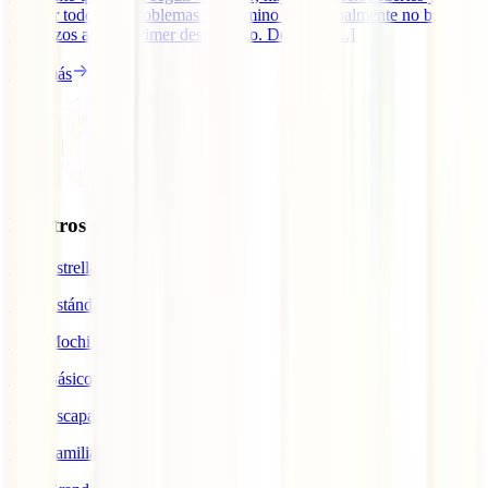
superar todos los problemas del camino y principalmente no bajar
los brazos ante el primer desperfecto. Desde el [...]
Leer más
Nuestros seguros
IATI Estrella
IATI Estándar
IATI Mochilero
IATI Básico
IATI Escapadas
IATI Familia