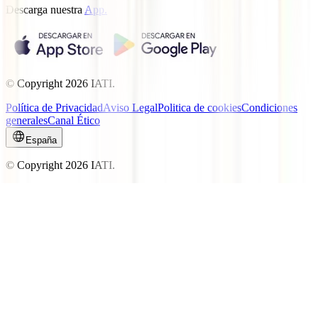
Descarga nuestra
App.
© Copyright
2026
IATI.
Política de Privacidad
Aviso Legal
Politica de cookies
Condiciones
generales
Canal Ético
España
© Copyright
2026
IATI.