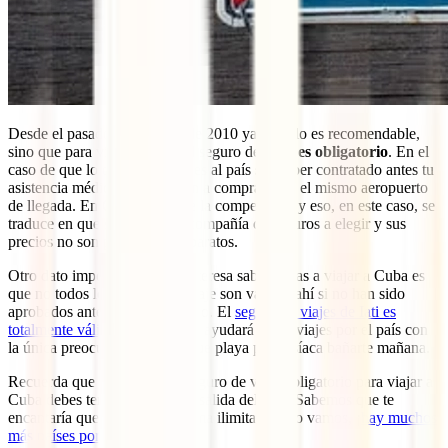
Desde el pasado 1 de Mayo de 2010 ya no solo es recomendable,
sino que para viajar a Cuba el seguro de viaje
es obligatorio
. En el
caso de que lo olvides y llegues al país sin haber contratado antes tu
asistencia médica, te obligarán a comprarla en el mismo aeropuerto
de llegada. En Cuba no existe la competencia y eso, en este caso, se
traduce en que solo hay una compañía de seguros a elegir y sus
precios no son precisamente baratos.
Otro dato importante que te interesa saber si vas a viajar a Cuba es
que no todos los seguros de viaje son válidos ahí si no han sido
aprobados antes por el gobierno. El
seguro de viajes de Iati es
totalmente válido en Cuba
y te ayudará a que viajes por el país con
la única preocupación de en que playa paradisíaca bañarte mañana.
Recuerda que además de tu seguro de viaje obligatorio para viajar a
Cuba debes tener un vuelo de salida del país. Sabemos que te
encantaría quedarte ahí de forma ilimitada pero vamos, ¡
hay muchos
más países por descubrir
!