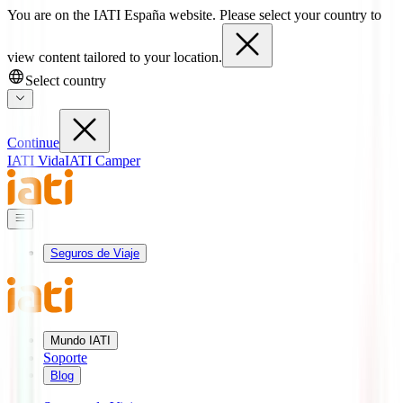
You are on the IATI España website. Please select your country to
view content tailored to your location.
Select country
Continue
IATI Vida
IATI Camper
Seguros de Viaje
Mundo IATI
Soporte
Blog