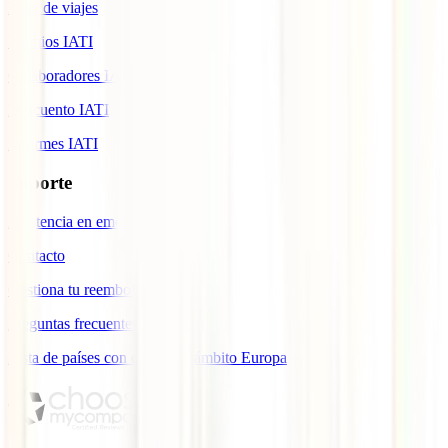
Blog de viajes
Premios IATI
Colaboradores IATI
Descuento IATI
Informes IATI
Soporte
Asistencia en emergencias
Contacto
Gestiona tu reembolso
Preguntas frecuentes
Lista de países con cobertura ámbito Europa