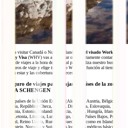
Si vas a visitar Canadá o Nueva Zelanda con
el visado Working
Holiday Visa
(WHV) vas a necesitar obligatoriamente contar un
seguro de viajes a la hora de entrar al país. Utiliza nuestro buscador
de seguros de viaje y elige tu seguro WHV en función al tiempo que
vayas a estar y las coberturas que necesites.
5. Seguro de viajes para viajar a países de la zona
ZONA SCHENGEN
En los países de la Unión Europea (Alemania, Austria, Bélgica,
Bulgaria, República Checa, Chipre, Dinamarca, Eslovaquia,
Eslovenia, Estonia, Finlandia, Francia, Grecia, Hungría, Irlanda,
Italia, Letonia, Lituania, Luxemburgo, Malta, Países Bajos, Polonia,
Portugal, Reino Unido, Rumanía, Suecia), así como en Islandia,
Linchestein, Noruega y Suiza tienes los gastos médicos básicos