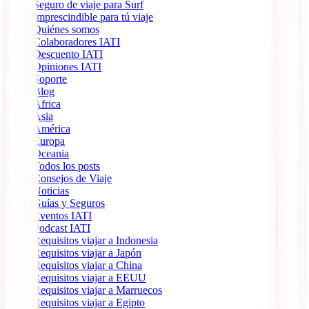
Seguro de viaje para Surf
Imprescindible para tú viaje
Quiénes somos
Colaboradores IATI
Descuento IATI
Opiniones IATI
Soporte
Blog
África
Ásia
América
Europa
Oceania
Todos los posts
Consejos de Viaje
Noticias
Guías y Seguros
Eventos IATI
Podcast IATI
Requisitos viajar a Indonesia
Requisitos viajar a Japón
Requisitos viajar a China
Requisitos viajar a EEUU
Requisitos viajar a Marruecos
Requisitos viajar a Egipto