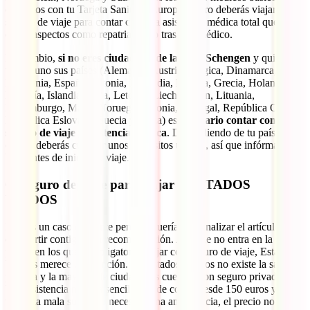
cubiertos con tu Tarjeta Sanitaria Europea. Pero deberás viajar con
seguro de viaje para contar con una asistencia médica total que
cubra aspectos como repatriación o traslado médico.
En cambio,
si no eres ciudadano de la zona Schengen
y quieres
visitar uno sus países (Alemania, Austria, Bélgica, Dinamarca,
Eslovenia, España, Estonia, Finlandia, Francia, Grecia, Holanda,
Hungría, Islandia, Italia, Letonia, Liechtenstein, Lituania,
Luxemburgo, Malta, Noruega, Polonia, Portugal, República Checa,
República Eslovaca, Suecia y Suiza) es
necesario contar con un
seguro de viaje y asistencia médica
. Dependiendo de tu país de
origen deberás cumplir unos requisitos u otros, así que infórmate
bien antes de iniciar tu viaje.
6. Seguro de viaje para viajar a ESTADOS
UNIDOS
Este es un caso diferente pero no queríamos finalizar el artículo sin
compartir contigo esta recomendación. Aunque no entra en la lista
países en los que es obligatorio viajar con seguro de viaje, Estados
Unidos merece un mención. En Estados Unidos no existe la sanidad
pública y la mayoría de ciudadanos cuentan con seguro privado.
Una asistencia médica sencilla puede costar desde 150 euros y. si
tienes la mala suerte de necesitar una ambulancia, el precio no va a