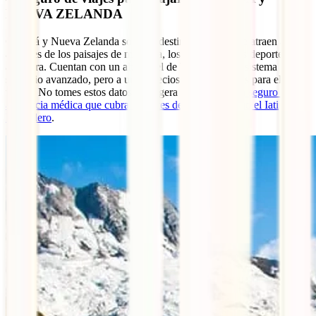
NUEVA ZELANDA
Canadá y Nueva Zelanda son dos destinos en alza que atraen a los
amantes de los paisajes de montaña, los
trekkings
y los deportes de
aventura. Cuentan con un alto nivel de bienestar y un sistema
sanitario avanzado, pero a unos precios realmente altos para el
turista. No tomes estos datos a la ligera y hazte con
un seguro de
asistencia médica que cubra deportes de aventura como el Iati
Mochilero
.