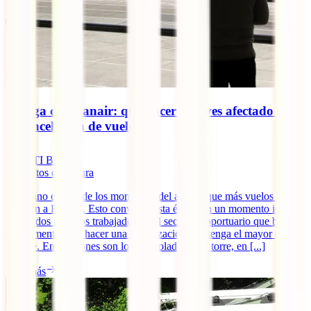
Huelga de Ryanair: qué hacer si te ves afectado por
la cancelación de vuelos
IATI Blog
5
minutos de lectura
El verano es uno de los momentos del año en que más vuelos salen
y llegan a España. Esto convierte esta época en un momento ideal
para todos aquellos trabajadores del sector aeroportuario que buscan
un momento para hacer una movilización que tenga el mayor eco
posible. En ocasiones son los controladores de torre, en [...]
Leer más