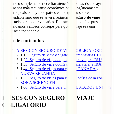
accidente o simplemente necesitar atención médica, éste te ayudará a
que todo sea más fácil tanto económica como logísticamente.
Asimismo, existen algunos países en los que no solo es
recomendable sino que se te va a requerir un
seguro de viaje
obligatorio
para poder visitarlos. En este artículo te los presentamos
y te brindamos valiosos consejos para que tu viaje sea una
experiencia inolvidable.
Tabla de contenidos
1
PAÍSES CON SEGURO DE VIAJE OBLIGATORIO
1.1
1. Seguro de viaje obligatorio para viajar a CUBA
1.2
2. Seguro de viaje obligatorio para viajar a RUSIA
1.3
3. Seguro de viaje obligatorio para viajar a IRÁN
1.4
4. Seguro de viajes para viajar a CANADA y
NUEVA ZELANDA
1.5
5. Seguro de viajes para viajar a países de la zona
ZONA SCHENGEN
1.6
6. Seguro de viaje para viajar a ESTADOS UNIDOS
PAÍSES CON SEGURO DE VIAJE
OBLIGATORIO