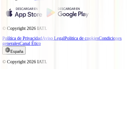
© Copyright
2026
IATI.
Política de Privacidad
Aviso Legal
Politica de cookies
Condiciones
generales
Canal Ético
España
© Copyright
2026
IATI.