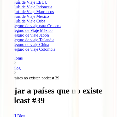
Guía de Viaje EEUU
Guía de Viaje Indonesia
Guía de Viaje Marruecos
Guía de Viaje México
Guía de Viaje Cuba
Seguro de viaje para Crucero
Seguro de Viaje México
Seguro de viaje Japón
Seguro de viaje Tailandia
Seguro de viaje China
Seguro de viaje Colombia
Home
Blog
Paises no existen podcast 39
Viajar a países que no existen –
Pódcast #39
IATI Blog