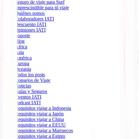
Seguro de viaje para Surf
Imprescindible para tú viaje
Quiénes somos
Colaboradores IATI
Descuento IATI
Opiniones IATI
Soporte
Blog
África
Ásia
América
Europa
Oceania
Todos los posts
Consejos de Viaje
Noticias
Guías y Seguros
Eventos IATI
Podcast IATI
Requisitos viajar a Indonesia
Requisitos viajar a Japón
Requisitos viajar a China
Requisitos viajar a EEUU
Requisitos viajar a Marruecos
Requisitos viajar a Egipto