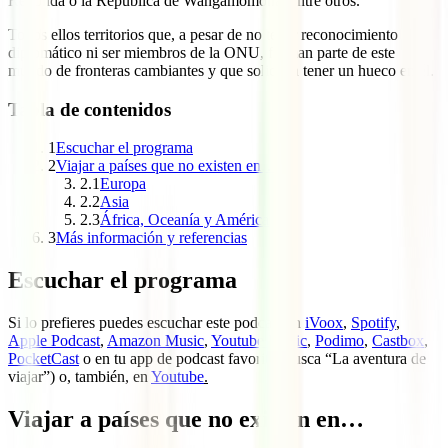
Redonda o la República de Wangamomona, entre otros.
Todos ellos territorios que, a pesar de no tener reconocimiento
diplomático ni ser miembros de la ONU, forman parte de este
mundo de fronteras cambiantes y que solicitan tener un hueco en él.
Tabla de contenidos
1
Escuchar el programa
2
Viajar a países que no existen en…
2.1
Europa
2.2
Asia
2.3
África, Oceanía y América
3
Más información y referencias
Escuchar el programa
Si lo prefieres puedes escuchar este podcast en
iVoox
,
Spotify
,
Apple Podcast
,
Amazon Music
,
Youtube Music
,
Podimo
,
Castbox
,
PocketCast
o en tu app de podcast favorita (busca “La aventura de
viajar”) o, también, en
Youtube
.
Viajar a países que no existen en…