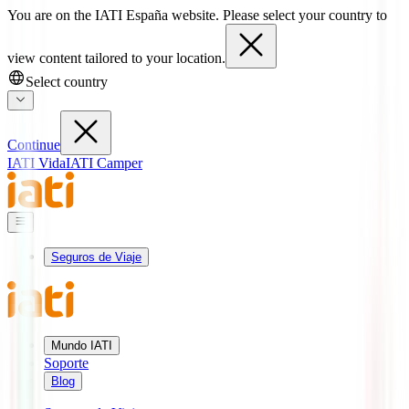
You are on the IATI España website. Please select your country to
view content tailored to your location.
Select country
Continue
IATI Vida
IATI Camper
Seguros de Viaje
Mundo IATI
Soporte
Blog