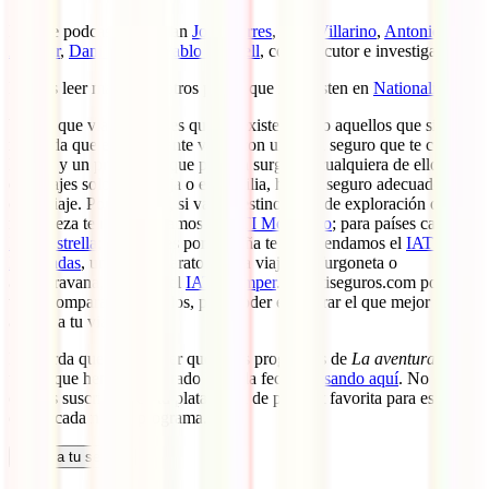
En este podcast participan
Joan Torres
,
Juan Villarino
,
Antonio
Aguilar
,
Dani Keral
y
Pablo Strubell
, como locutor e investigador.
Puedes leer más sobre otros países que no existen en
Nationalia
.
Ya sea que viajes a países que no existen como aquellos que sí,
recuerda que es importante viajar con un buen seguro que te cubra
los mil y un problemas que pueden surgir en cualquiera de ellos. Y
que viajes solo, en pareja o en familia, hay un seguro adecuado para
cada viaje. Por ejemplo, si vas a destinos más de exploración o
naturaleza te recomendamos el
IATI Mochilero
; para países caros, el
IATI Estrella
; para viajes por España te recomendamos el
IATI
Escapadas
, un seguro barato o para viajar en furgoneta o
autocaravana, tenemos el
IATI Camper
. En iatiseguros.com podrás
ver y comparar todos ellos, para poder encontrar el que mejor se
adapte a tu viaje.
Recuerda que puedes ver qué otros programas de
La aventura de
viajar
que hemos preparado hasta la fecha
pulsando aquí
. No
olvides suscribirte en tu plataforma de pódcast favorita para estar al
día de cada nuevo programa.
Calcula tu seguro