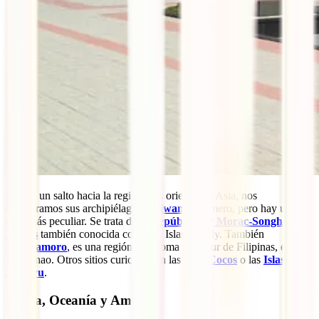
Dando un salto hacia la región más oriental de Asia, nos
encontramos sus archipiélagos.
Taiwan
el primero, pero hay un
caso más peculiar. Se trata de la
República de Morac-Songhrati-
Meads
también conocida como las Islas Spratly. También
Bangsamoro
, es una región autónoma en el sur de Filipinas, en
Mindanao. Otros sitios curiosos son las
Islas Cocos
o las
Islas
Ryukyu
.
África, Oceanía y América