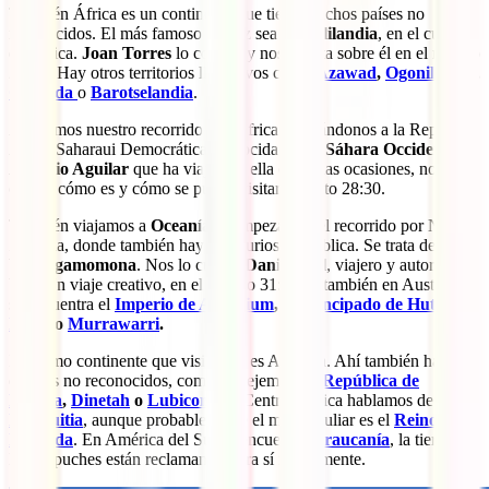
También África es un continente que tiene muchos países no
reconocidos. El más famoso tal vez sea
Somalilandia
, en el cuerno
de África.
Joan Torres
lo conoce y nos cuenta sobre él en el minuto
25:13. Hay otros territorios llamativos como
Azawad
,
Ogonilandia
,
Cabinda
o
Barotselandia
.
Acabamos nuestro recorrido por África acercándonos a la República
Árabe Saharaui Democrática, conocida como
Sáhara Occidental.
Antonio Aguilar
que ha viajado a ella en varias ocasiones, nos
cuenta cómo es y cómo se puede visitar: minuto 28:30.
También viajamos a
Oceanía
, y empezamos el recorrido por Nueva
Zelanda, donde también hay una curiosa república. Se trata de
Whangamomona
. Nos lo cuenta
Dani Keral
, viajero y autor del
blog Un viaje creativo, en el minuto 31:25. Y también en Australia
se encuentra el
Imperio de Atlantium
, el
Principado de Hutt
River
o
Murrawarri
.
El último continente que visitamos es América. Ahí también hay
estados no reconocidos, como por ejemplo la
República de
Lakota
,
Dinetah
o
Lubicon
. En Centroamérica hablamos de
Mosquitia
, aunque probablemente el más peculiar es el
Reino de
Rotonda
. En América del Sur se encuentra
Araucanía
, la tierra que
los mapuches están reclamando para sí nuevamente.