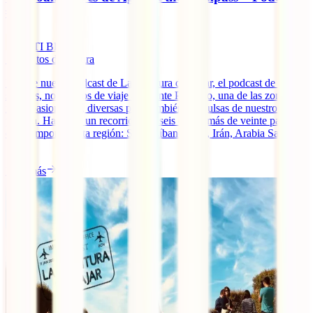
#44
IATI Blog
5
minutos de lectura
En este nuevo podcast de La aventura de viajar, el podcast de IATI
seguros, nos vamos de viaje a Oriente Próximo, una de las zonas
más apasionantes, diversas pero también convulsas de nuestro
planeta. Haremos un recorrido por seis de los más de veinte países
que componen esta región: Siria, Líbano, Iraq, Irán, Arabia Saudita
[...]
Leer más