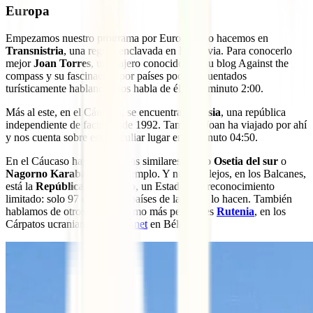
Europa
Empezamos nuestro programa por Europa, y lo hacemos en
Transnistria
, una región enclavada en Moldavia. Para conocerlo
mejor
Joan Torres
, un viajero conocido por su blog Against the
compass y su fascinación por países poco frecuentados
turísticamente hablando, nos habla de él en el minuto 2:00.
Más al este, en el Cáucaso, se encuentra
Abjasia
, una república
independiente de facto desde 1992. También Joan ha viajado por ahí
y nos cuenta sobre este peculiar lugar en el minuto 04:50.
En el Cáucaso hay otras zonas similares, como
Osetia del sur
o
Nagorno Karabakh
, por ejemplo. Y no muy lejos, en los Balcanes,
está la
República de Kosovo
, un Estado con reconocimiento
limitado: solo 97 de los 193 países de la ONU lo hacen. También
hablamos de otros lugares como más peculiares
Rutenia
, en los
Cárpatos ucranianos o
Moresnet
en Bélgica.