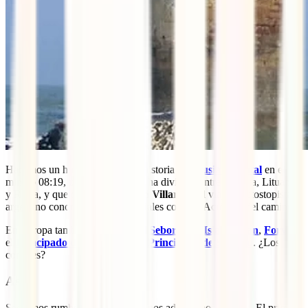
Hacemos un hueco a la curiosa historia de
Prusia Oriental
en el
minuto 08:19, una región que se ha dividido entre Polonia, Lituania
y Rusia, y que conoce bien
Juan Villarino
, el viajero autostopista
argentino conocido en redes sociales como el Acróbata del camino.
En Europa también hablamos de
Seborga
, la
Isla de Man
,
Forvik
,
el
Principado de Pontinha
y el
Principado de Sealand
. ¿Los
conoces?
Asia
Seguimos rumbo hacia oriente y nos adentramos en Asia. El primero