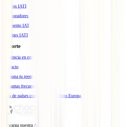
Premios IATI
Colaboradores IATI
Descuento IATI
Informes IATI
Soporte
Asistencia en emergencias
Contacto
Gestiona tu reembolso
Preguntas frecuentes
Lista de países con cobertura ámbito Europa
Descarga nuestra
App.