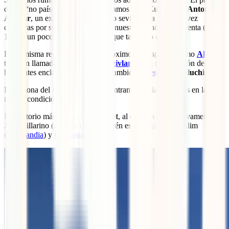
de los “no países” de los que hablamos es el
Kurdistán
.
Antonio
Aguilar
, un experimentado viajero sevillano, a quien tal vez
conozcas por su blog Historias de nuestro mundo, nos cuenta (min
14:26) un poco sobre éste país… que tampoco existe.
En la misma región de Oriente Próximo hay espacios como
Ahvaz
,
también llamada Arabistán o
Achzivland
, una micronación de dos
habitantes enclavada en Israel. Y también
Palestina
o
Baluchistán
.
En la zona del Himalaya nos encontramos varias regiones en la
misma condición.
El territorio más famoso es el
Tíbet
, al que nos lleva nuevamente
Juan Villarino (min 19:15) y también están
Sikkim
, Nagalim
(
Nagalandia
) y
Cachemira
.