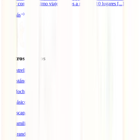
a soñar con tu próximo viaje. Vamos a recorrer 10 lugares [...]
Leer más
Nuestros seguros
IATI Estrella
IATI Estándar
IATI Mochilero
IATI Básico
IATI Escapadas
IATI Familia
IATI Grandes Viajeros