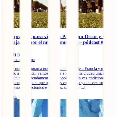
Guía práctica para viajar a París, con Óscar y Sonia
de Viajando por el mundo mundial – pódcast #58
IATI Blog
5
minutos de lectura
En este nuevo programa nos vamos a ir de viaje a Francia y más en
concreto a su capital: vamos a viajar a París. Una ciudad única,
multicultural, tremendamente cosmopolita y a la vez tradicional, y
que lo tiene todo para que queramos volver una y otra vez: su
patrimonio arquitectónico e histórico, su oferta [...]
Leer más