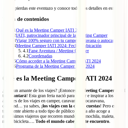
¡No te pierdas este eventazo y conoce todos los detalles en esta guía!
Tabla de contenidos
1
Qué es la Meeting Camper IATI 2024
2
IATI, patrocinador principal de la Meeting Camper
3
Viajar 100% seguro con tu camper, caravana o autocaravana
4
Meeting Camper IATI 2024: Fecha y ubicación
4.1
Fang Aventura / Meeting Camper
4.2
Coordenadas
5
Cómo acceder a la Meeting Camper IATI 2024
6
Programa de la Meeting Camper IATI 2024
Qué es la Meeting Camper IATI 2024
¿Eres un amante de los viajes? ¡Entonces la
Meeting Camper IATI
te encantará
! Esta gran feria nació para reunir e inspirar a los
amantes de los viajes en camper, caravana, autocaravana,
overland… ya sabes, ¡
los viajes con la casa a cuestas
! Pero está
totalmente abierto a todo tipo de público y cada año acoge a
muchísimos viajeros que recorren mundo con mochila, maleta,
moto, bicicleta….
Todo el mundo cabe en este encuentro
.