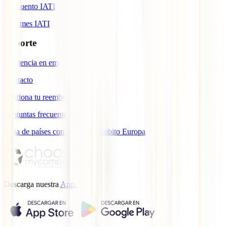
Descuento IATI
Informes IATI
Soporte
Asistencia en emergencias
Contacto
Gestiona tu reembolso
Preguntas frecuentes
Lista de países con cobertura ámbito Europa
Descarga nuestra
App.