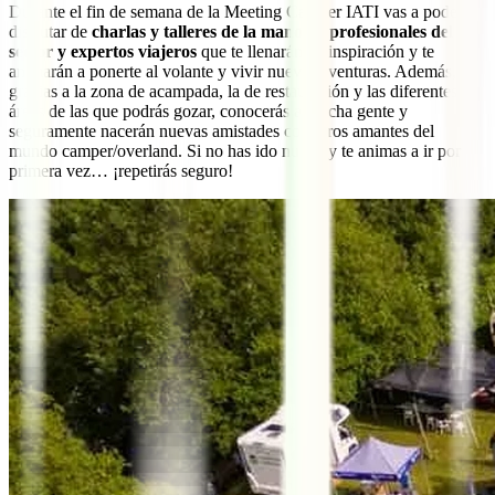
Durante el fin de semana de la Meeting Camper IATI vas a poder
disfrutar de
charlas y talleres de la mano de profesionales del
sector y expertos viajeros
que te llenarán de inspiración y te
animarán a ponerte al volante y vivir nuevas aventuras. Además,
gracias a la zona de acampada, la de restauración y las diferentes
áreas de las que podrás gozar, conocerás a mucha gente y
seguramente nacerán nuevas amistades con otros amantes del
mundo camper/overland. Si no has ido nunca y te animas a ir por
primera vez… ¡repetirás seguro!