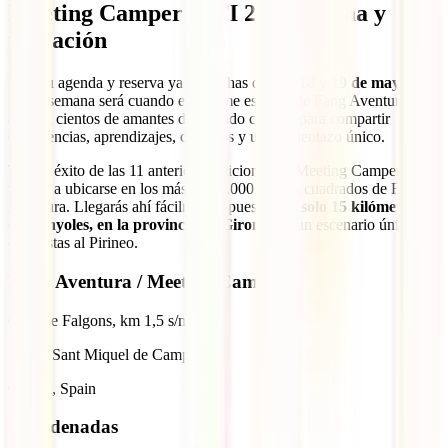
Meeting Camper IATI 2024: Fecha y
ubicación
Saca tu agenda y reserva ya las fechas del
17, 18 y 19 de mayo
. Ese
fin de semana será cuando el enorme espacio de Fang Aventura
acoja a cientos de amantes del mundo camper para compartir
experiencias, aprendizajes, consejos y un ambientazo único.
Tras el éxito de las 11 anteriores ediciones, la Meeting Camper IATI
vuelve a ubicarse en los más de 14.000 metros cuadrados de Fang
Aventura. Llegarás ahí fácilmente, pues está
a solo 15 kilómetros
de Banyoles, en la provincia de Girona
, en un escenario único
con vistas al Pirineo.
Fang Aventura / Meeting Camper
Ctra. de Falgons, km 1,5 s/n
17831 Sant Miquel de Campmajor
Girona, Spain
Coordenadas