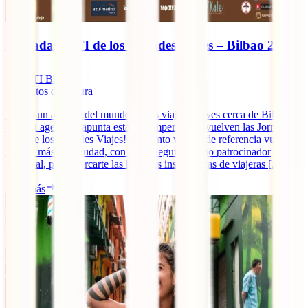
Jornadas IATI de los Grandes Viajes – Bilbao 2019
IATI Blog
7
minutos de lectura
Si eres un amante del mundo de los viajes y vives cerca de Bilbao,
coge tu agenda y apunta esta cita imperdible: ¡vuelven las Jornadas
IATI de los Grandes Viajes! El evento viajero de referencia vuelve
un año más a la ciudad, con IATI Seguros como patrocinador
principal, para acercarte las historias inspiradoras de viajeras [...]
Leer más