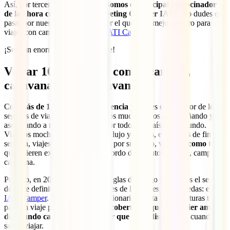
Así, por tercer año consecutivo
somos el principal patrocinador
de la ahora conocida como Meeting Camper IATI
. No dudes en
pasar por nuestro stand y conocer el que es el mejor seguro para
viajes con camper/caravana, el
IATI Camper
.
¡Será un enorme placer conocerte!
Viajar 100% seguro con tu camper,
caravana o autocaravana
Con
más de 135 años de experiencia
y líderes en el sector de los
seguros de viaje, en IATI llevamos muchos años acompañando y
asegurando a miles de viajeros por todos los países del mundo.
Viajeros mochileros, amantes del lujo y resorts, escapadas de fin de
semana, viajes de varios meses y, por supuesto,
viajeros como tú
que quieren explorar destinos a bordo de su autocaravana, camper o
caravana.
Por ello, en 2022 rompimos las reglas del juego y creamos el seguro
de viaje definitivo para los amantes de los viajes sobre ruedas: el
IATI Camper
. Esta póliza revolucionaria cuenta concoberturas top
para un viaje pero, además,
esas coberturas que cualquier amante
del mundo camper quiere saber que tiene disponibles
cuando
sale a viajar.