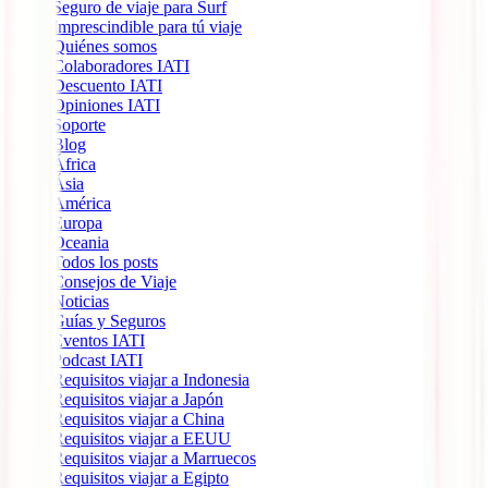
Seguro de viaje para Surf
Imprescindible para tú viaje
Quiénes somos
Colaboradores IATI
Descuento IATI
Opiniones IATI
Soporte
Blog
África
Ásia
América
Europa
Oceania
Todos los posts
Consejos de Viaje
Noticias
Guías y Seguros
Eventos IATI
Podcast IATI
Requisitos viajar a Indonesia
Requisitos viajar a Japón
Requisitos viajar a China
Requisitos viajar a EEUU
Requisitos viajar a Marruecos
Requisitos viajar a Egipto