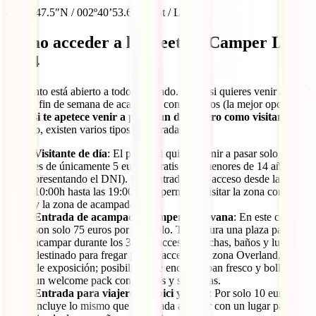
42º06’47.5″N / 002º40’53.6″E (Lat / Long)
Cómo acceder a la Meeting Camper IATI
2024
El evento está abierto a todo el mundo. Tanto si quieres venir a pasar
todo el fin de semana de acampada con nosotros (la mejor opción)
como
si te apetece venir a pasar un día entero como visitante
.
Por ello, existen varios tipos de entradas:
Visitante de día
: El precio si quieres venir a pasar solo el día
es de únicamente 5 euros. (gratis para menores de 14 años
presentando el DNI). Esta entrada te da acceso desde las
10:00h hasta las 19:00h y te permitirá visitar la zona comercial
y la zona de acampada.
Entrada de acampada Camper/Caravana
: En este caso
son solo 75 euros por vehículo. Te asegura una plaza para
acampar durante los 3 días, acceso a duchas, baños y lugar
destinado para fregar platos; acceso a la zona Overland, zona
de exposición; posibilidad de encargar pan fresco y bollería; y
un welcome pack con regalos y sorpresas.
Entrada para viajeros en bici y moto
: Por solo 10 euros
incluye lo mismo que la entrada anterior con un lugar para tu