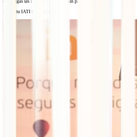
que tengas las mejores coberturas sin pagar de más.
¡A por tu IATI Camper ahora!