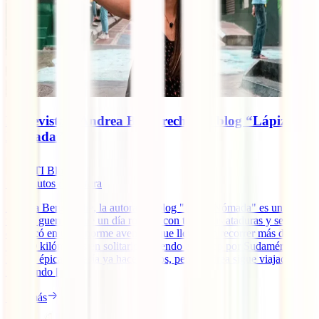
Entrevista a Andrea Bergareche del blog “Lápiz
Nómada”
IATI Blog
12
minutos de lectura
Andrea Bergareche, la autora del blog "Lápiz Nómada" es una
viajera guerrera que un día rompió con todas sus ataduras y se
embarcó en una enorme aventura que llevaría a recorrer más de
10.000 kilómetros en solitario haciendo autostop por Sudamérica.
De esa épica travesía ya hace 5 años, pero Andrea sigue viajado e
inspirando [...]
Leer más