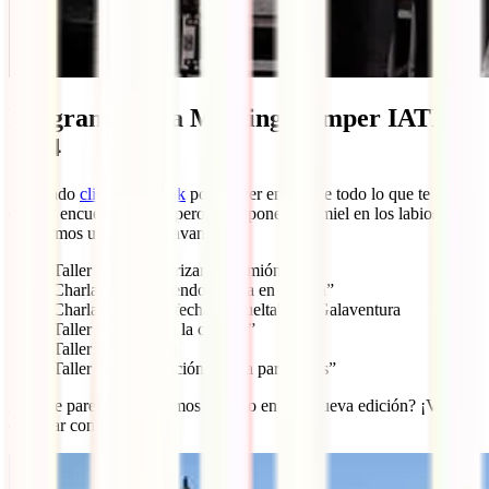
Programa de la Meeting Camper IATI
2024
Haciendo
clic en este link
podrás ver en detalle todo lo que te espera
en este encuentro único pero, para ponerte la miel en los labios, te
mostramos un pequeño avance:
Taller para camperizar un camión
Charla “Descubriendo África en familia”
Charla “Vivir sin fecha de vuelta” por Galaventura
Taller “El agua en la camper”
Taller de chi-kung
Taller “Comunicación canina para niños”
¿Qué te parece? ¿Contamos contigo en esta nueva edición? ¡Ven a
disfrutar con nosotros!