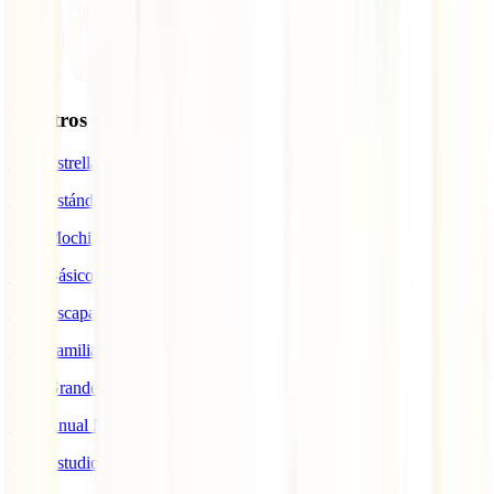
Nuestros seguros
IATI Estrella
IATI Estándar
IATI Mochilero
IATI Básico
IATI Escapadas
IATI Familia
IATI Grandes Viajeros
IATI Anual Multiviaje
IATI Estudios