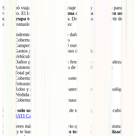
Se acabó viajar con un seguro de viaje para ti y un seguro para tu
vehículo. El IATI Camper
es la suma de ambas pólizas en una
que agrupa todo lo que necesitas
. De esta manera, a partir de
ahora contarás con coberturas como:
Indemnización y reclamo de daños
Coberturas básicas a terceros
Camperización hasta 15.000 euros
Gastos por retirada del permiso de circulación
Vehículo de sustitución
Daños por robo, incendios o fenómenos de la naturaleza
Asistencia sanitaria y médica de hasta 50.000 euros
Total pérdida del vehículo
Coberturas para muchos deportes
Teleasistencia
Robo y daños al equipaje, material deportivo y tecnológico
Pérdida de llaves
Coberturas también para tu mascota
Esto
es solo un pequeño ejemplo
de todo lo que tendrás cubierto
con
tu IATI Camper
.
No esperes más, rellena el formulario que tienes en esta misma
página y te haremos
una cotización totalmente personalizada
para