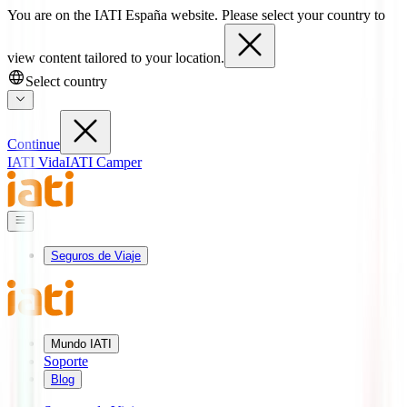
You are on the IATI España website. Please select your country to
view content tailored to your location.
Select country
Continue
IATI Vida
IATI Camper
Seguros de Viaje
Mundo IATI
Soporte
Blog