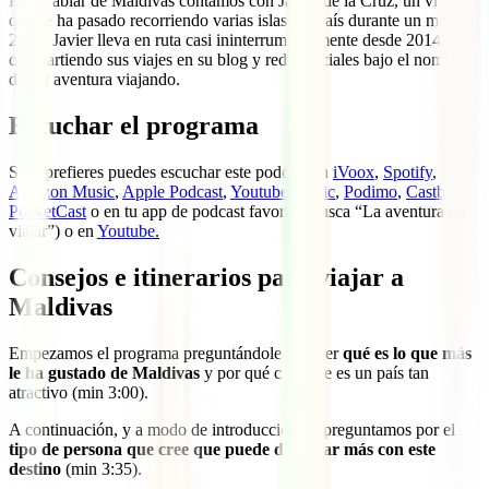
Para hablar de Maldivas contamos con Javier de la Cruz, un viajero
que se ha pasado recorriendo varias islas del país durante un mes en
2023. Javier lleva en ruta casi ininterrumpidamente desde 2014,
compartiendo sus viajes en su blog y redes sociales bajo el nombre
de Mi aventura viajando.
Escuchar el programa
Si lo prefieres puedes escuchar este podcast en
iVoox
,
Spotify
,
Amazon Music
,
Apple Podcast
,
Youtube Music
,
Podimo
,
Castbox
,
PocketCast
o en tu app de podcast favorita (busca “La aventura de
viajar”) o en
Youtube
.
Consejos e itinerarios para viajar a
Maldivas
Empezamos el programa preguntándole a Javier
qué es lo que más
le ha gustado de Maldivas
y por qué cree que es un país tan
atractivo (min 3:00).
A continuación, y a modo de introducción, le preguntamos por el
tipo de persona que cree que puede disfrutar más con este
destino
(min 3:35).