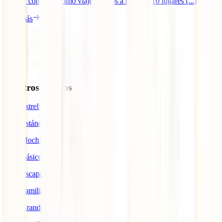
a soñar con tu próximo viaje. Vamos a recorrer 10 lugares [...]
Leer más
Nuestros seguros
IATI Estrella
IATI Estándar
IATI Mochilero
IATI Básico
IATI Escapadas
IATI Familia
IATI Grandes Viajeros