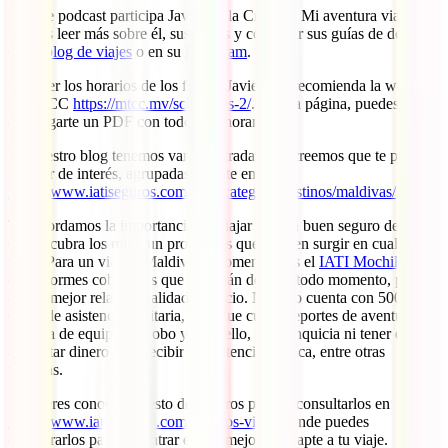
En este podcast participa Javier de la Cruz, de Mi aventura viajando.
Puedes leer más sobre él, sus viajes y consultar sus guías de destinos
en
su blog de viajes
o en su
Instagram
.
Para ver los horarios de los ferrys, Javier nos recomienda la web de
la MTCC
https://mtcc.mv/schedules-2/
. En esa página, puedes
descargarte un PDF con todos los horarios.
En nuestro blog tenemos varias entradas que creemos que te pueden
resultar de interés, agrupadas en este enlace:
https://www.iatiseguros.com/blog/category/destinos/maldivas/
Te recordamos la importancia de viajar con un buen seguro de viajes
que te cubra los mil y un problemas que pueden surgir en cualquier
viaje. Para un viaje a Maldivas recomendamos el
IATI Mochilero
,
con enormes coberturas que cuidarán de ti en todo momento, pero
con la mejor relación calidad – precio. No solo cuenta con 500.000
euros de asistencia sanitaria, sino que cubre deportes de aventura,
pérdida de equipaje o robo y todo ello, sin franquicia ni tener que
adelantar dinero para recibir la asistencia médica, entre otras
ventajas.
Si quieres conocer el resto de seguros puedes consultarlos en
https://www.iatiseguros.com/seguros-viaje/
donde puedes
compararlos para encontrar el que mejor se adapte a tu viaje.