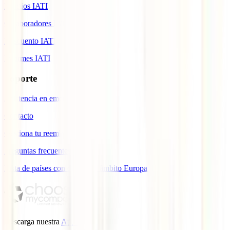
Premios IATI
Colaboradores IATI
Descuento IATI
Informes IATI
Soporte
Asistencia en emergencias
Contacto
Gestiona tu reembolso
Preguntas frecuentes
Lista de países con cobertura ámbito Europa
Descarga nuestra
App.