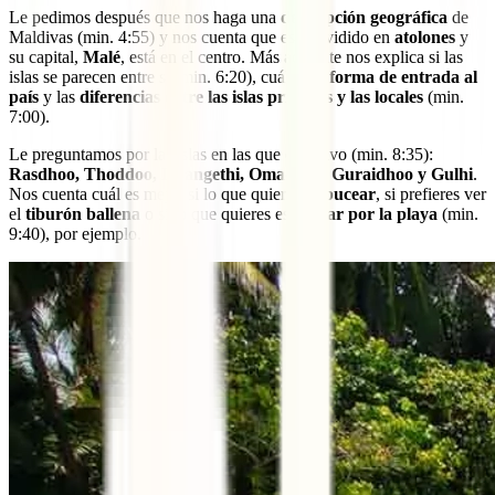
Le pedimos después que nos haga una
descripción geográfica
de
Maldivas (min. 4:55) y nos cuenta que está dividido en
atolones
y
su capital,
Malé
, está en el centro. Más adelante nos explica si las
islas se parecen entre sí (min. 6:20), cuál es la
forma de entrada al
país
y las
diferencias entre las islas privadas y las locales
(min.
7:00).
Le preguntamos por las islas en las que él estuvo (min. 8:35):
Rasdhoo, Thoddoo, Dhangethi, Omadhoo, Guraidhoo y Gulhi
.
Nos cuenta cuál es mejor si lo que quieres es
bucear
, si prefieres ver
el
tiburón ballena
o si lo que quieres es
pasear por la playa
(min.
9:40), por ejemplo.