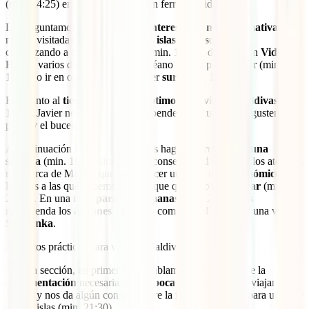
(min. 14:25) en ferris públicos o en ferries rápidos.
Le preguntamos por otras
zonas interesantes más alternativas
o
menos visitadas y nos habla de las
islas locales
que están
comenzando a abrirse al turismo (min. 16:50), de hacer un
Vida a
Bordo
varios días surcando el Océano Índico para bucear (min.
17:55) o ir en otra época para hacer
surf
(min. 17:55).
En cuanto al
tiempo mínimo y óptimo para visitar Maldivas
(min
18:30) Javier nos comenta que dependerá de cuánto nos gusten la
playa y el buceo.
A continuación le pedimos que nos haga una
ruta para una
semana
(min. 19:35) donde nos aconseja quedarnos por los atolones
más cerca de Malé si queremos hacer un
viaje muy económico
, y
las islas a las que debemos ir si lo que queremos es
bucear
(min.
20:00). En una
ruta para dos semanas
(min. 20:10) nos
recomienda los
atolones del sur
o combinar el viaje con una visita a
Sri Lanka
.
Aspectos prácticos para viajar a Maldivas
En esta sección, en primer lugar hablamos (min 20:50) de la
documentación
necesaria, de la
época
más idónea para viajar (min.
21:05) y nos da algún consejo sobre la
ropa adecuada
para un viaje
a estas islas (min. 21:30).