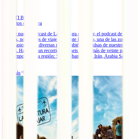
#44
IATI Blog
5
minutos de lectura
En este nuevo podcast de La aventura de viajar, el podcast de IATI
seguros, nos vamos de viaje a Oriente Próximo, una de las zonas
más apasionantes, diversas pero también convulsas de nuestro
planeta. Haremos un recorrido por seis de los más de veinte países
que componen esta región: Siria, Líbano, Iraq, Irán, Arabia Saudita
[...]
Leer más