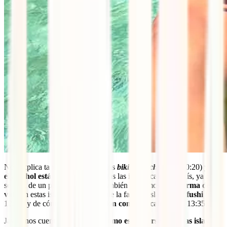
Nos explica también lo que son las
bikini beachs
(min. 10:20) y que
el alcohol está prohibido
en todas las islas locales del país, ya que
se trata de un país musulmán. También hablamos de la
forma de
vida
en estas islas (min. 11:55), de la famosa isla de
Maafushi
(min.
12:45) y de cómo es la
interacción con los locales
(min. 13:35).
Javier nos cuenta más adelante
cómo es moverse entre las islas