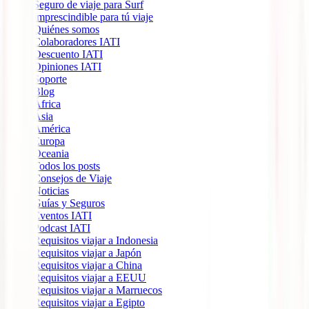
Seguro de viaje para Surf
Imprescindible para tú viaje
Quiénes somos
Colaboradores IATI
Descuento IATI
Opiniones IATI
Soporte
Blog
África
Ásia
América
Europa
Oceania
Todos los posts
Consejos de Viaje
Noticias
Guías y Seguros
Eventos IATI
Podcast IATI
Requisitos viajar a Indonesia
Requisitos viajar a Japón
Requisitos viajar a China
Requisitos viajar a EEUU
Requisitos viajar a Marruecos
Requisitos viajar a Egipto