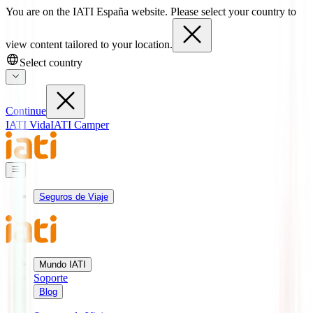
You are on the IATI España website. Please select your country to
view content tailored to your location.
Select country
Continue
IATI Vida
IATI Camper
Seguros de Viaje
Mundo IATI
Soporte
Blog