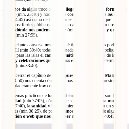
Javier nos da algún truco de
cómo llegar a Maldivas de forma más
barata
(min. 23:40) y nos habla de
cómo moverse entre las islas
(min. 24:45) así como de las diferentes opciones con las que
contamos: ferries públicos, privados o avionetas. También nos
cuenta
dónde nos podemos alojar
(min 26:05) y
dónde y qué
comer
(min 27:55).
Más adelante conversamos sobre qué tipo de
actividades
podemos
hacer allí (min 30:40) todas relacionadas con el mar; del peligro que
supone para las islas el
cambio climático
(min. 33:00); y de las
fiestas y celebraciones
que podemos encontrarnos en determinadas
épocas (min.33:40).
Y para cerrar el capítulo del
presupuesto para viajar a Maldivas
(min 34:50) nos cuenta cómo podemos hacer para que nuestro viaje
sea verdaderamente
low cost
.
Otros temas prácticos de los que hablamos para finalizar son la
seguridad
(min 37:05), cómo puede ser
viajar para una mujer
(min. 37:40), la
sanidad
y la conveniencia de contar con un seguro
de viajes (min 38:25), de posibles
timos
(min. 39:55) y de alguna
aplicación o web que nos puede ser de utilidad
(min. 40:45).