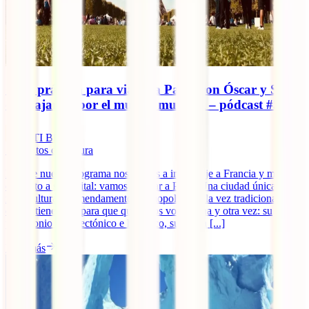
Guía práctica para viajar a París, con Óscar y Sonia
de Viajando por el mundo mundial – pódcast #58
IATI Blog
5
minutos de lectura
En este nuevo programa nos vamos a ir de viaje a Francia y más en
concreto a su capital: vamos a viajar a París. Una ciudad única,
multicultural, tremendamente cosmopolita y a la vez tradicional, y
que lo tiene todo para que queramos volver una y otra vez: su
patrimonio arquitectónico e histórico, su oferta [...]
Leer más