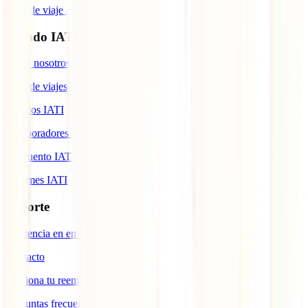
Guía de viaje a Indonesia
Mundo IATI
Sobre nosotros
Blog de viajes
Premios IATI
Colaboradores IATI
Descuento IATI
Informes IATI
Soporte
Asistencia en emergencias
Contacto
Gestiona tu reembolso
Preguntas frecuentes