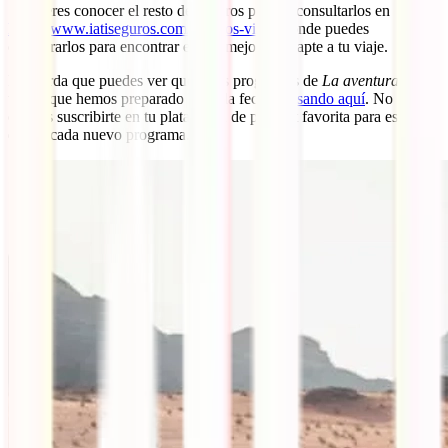
Si quieres conocer el resto de seguros puedes consultarlos en
https://www.iatiseguros.com/seguros-viaje/
donde puedes
compararlos para encontrar el que mejor se adapte a tu viaje.
Recuerda que puedes ver qué otros programas de
La aventura de
viajar
que hemos preparado hasta la fecha
pulsando aqu
í
. No
olvides suscribirte en tu plataforma de podcast favorita para estar al
día de cada nuevo programa.