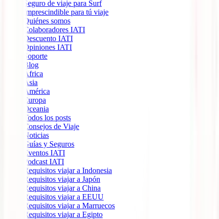
Seguro de viaje para Surf
Imprescindible para tú viaje
Quiénes somos
Colaboradores IATI
Descuento IATI
Opiniones IATI
Soporte
Blog
África
Ásia
América
Europa
Oceania
Todos los posts
Consejos de Viaje
Noticias
Guías y Seguros
Eventos IATI
Podcast IATI
Requisitos viajar a Indonesia
Requisitos viajar a Japón
Requisitos viajar a China
Requisitos viajar a EEUU
Requisitos viajar a Marruecos
Requisitos viajar a Egipto