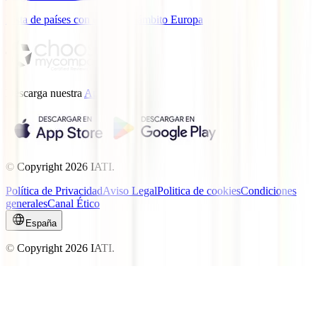
Lista de países con cobertura ámbito Europa
Descarga nuestra
App.
© Copyright
2026
IATI.
Política de Privacidad
Aviso Legal
Politica de cookies
Condiciones
generales
Canal Ético
España
© Copyright
2026
IATI.