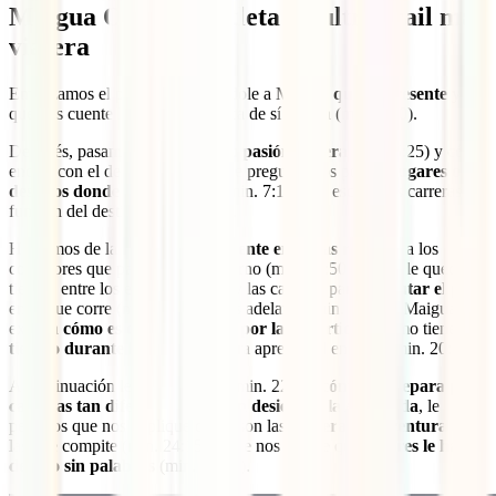
Maigua Ojeda: la atleta de ultra trail más
viajera
Empezamos el programa pidiéndole a Maigua
que se presente
y
que nos cuente lo que ella destaca de sí misma (min. 3:00).
Después, pasamos a hablar de su
pasión viajera
(min. 5:25) y cómo
encaja con el deporte. También le preguntamos por los
lugares o
destinos donde más disfruta
(min. 7:15) y si escoge las carreras en
función del destino (min. 10:10).
Hablamos de la
reacción de la gente en zonas remotas
a los
corredores que pasan por su entorno (min. 12:50) y de si le queda
tiempo entre los entrenamientos y las carreras para
disfrutar el país
en el que corre (min. 14:55). Más adelante (min. 16:05), Maigua nos
explica
cómo es correr y viajar por la Antártida
y cómo tiene
tiempo durante las carreras
para apreciar el entorno (min. 20:00).
A continuación le preguntamos (min. 22:40)
cómo se prepara para
carreras tan diferentes como un desierto y la Antártida
, le
pedimos que nos explique cómo son las
carreras de aventura
en
las que compite (min. 24:15) y que nos cuente qué
lugares le han
dejado sin palabras
(min. 26:40).