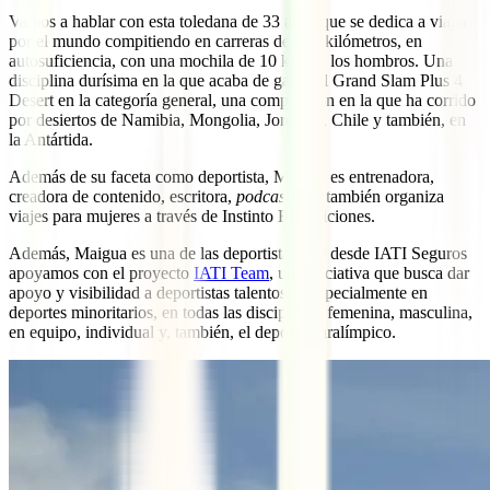
Vamos a hablar con esta toledana de 33 años que se dedica a viajar
por el mundo compitiendo en carreras de 250 kilómetros, en
autosuficiencia, con una mochila de 10 kilos a los hombros. Una
disciplina durísima en la que acaba de ganar el Grand Slam Plus 4
Desert en la categoría general, una competición en la que ha corrido
por desiertos de Namibia, Mongolia, Jordania, Chile y también, en
la Antártida.
Además de su faceta como deportista, Maigua es entrenadora,
creadora de contenido, escritora,
podcaster
, y también organiza
viajes para mujeres a través de Instinto Expediciones.
Además, Maigua es una de las deportistas que desde IATI Seguros
apoyamos con el proyecto
IATI Team
, una iniciativa que busca dar
apoyo y visibilidad a deportistas talentosos, especialmente en
deportes minoritarios, en todas las disciplinas: femenina, masculina,
en equipo, individual y, también, el deporte paralímpico.