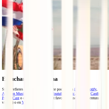
Escuchar el programa
Si lo prefieres puedes escuchar este podcast en
iVoox
,
Spotify
,
Amazon Music
,
Apple Podcast
,
Youtube Music
,
Podimo
,
Castbox
,
PocketCast
o en tu app de podcast favorita (busca “La aventura de
viajar”) o en
Youtube
.