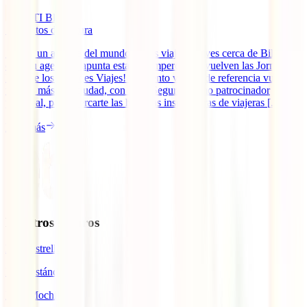
IATI Blog
7
minutos de lectura
Si eres un amante del mundo de los viajes y vives cerca de Bilbao,
coge tu agenda y apunta esta cita imperdible: ¡vuelven las Jornadas
IATI de los Grandes Viajes! El evento viajero de referencia vuelve
un año más a la ciudad, con IATI Seguros como patrocinador
principal, para acercarte las historias inspiradoras de viajeras [...]
Leer más
Nuestros seguros
IATI Estrella
IATI Estándar
IATI Mochilero