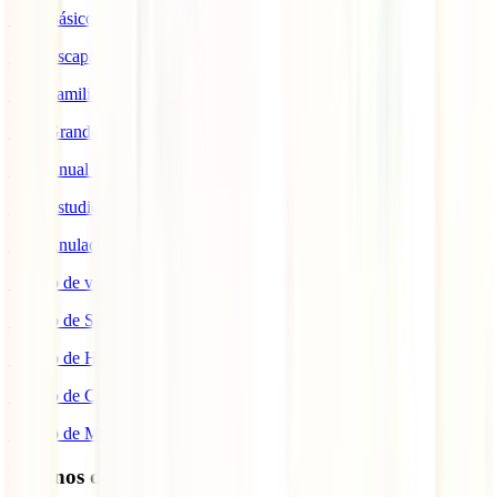
IATI Básico
IATI Escapadas
IATI Familia
IATI Grandes Viajeros
IATI Anual Multiviaje
IATI Estudios
IATI Anulación Premium
Seguro de viaje COVID
Seguro de Salud
Seguro de Hogar
Seguro de Coche
Seguro de Moto
Destinos de interés