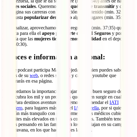
en Venezuela, la que le da su nombre (min. 30:40) antes de hablar
de
redes sociales
. Queremos saber
qué quiere transmitir
y cómo
compagina sus carreras con la creación de contenido (min. 32:30) y
si le asusta
popularizar demasiado
algunos lugares (min. 35:00).
Para finalizar, aprovechamos para preguntarle (min. 37:35) qué
significa para ella el
apoyo por parte de IATI Seguros
y por qué
cree ella que las
mujeres tienen menos visibilidad
en el deporte
(min. 40:30).
Enlaces e información adicional:
En este podcast participa Maigua Ojeda, de quien puedes saber más
a través de su
web
, o redes sociales y canal de youtube que
encontrarás en esa página.
Te recordamos la importancia de viajar con un buen seguro de viajes
que te cubra los mil y un problemas que pueden surgir en cualquier
viaje. Para destinos aventureros solemos recomendar el
IATI
Mochilero
, para lugares más caros el
IATI Estrella
, por si quieres
estar aún más tranquilo con sus enormes gastos médicos cubiertos y
los límites más elevados en todas las coberturas. También tenemos
seguros pensando en las familias, en los que viajan en su camper o
autocaravana, en los que hacen viajes largos…