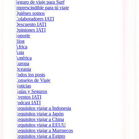
Seguro de viaje para Surf
Imprescindible para tú viaje
Quiénes somos
Colaboradores IATI
Descuento IATI
Opiniones IATI
Soporte
Blog
África
Ásia
América
Europa
Oceania
Todos los posts
Consejos de Viaje
Noticias
Guías y Seguros
Eventos IATI
Podcast IATI
Requisitos viajar a Indonesia
Requisitos viajar a Japón
Requisitos viajar a China
Requisitos viajar a EEUU
Requisitos viajar a Marruecos
Requisitos viajar a Egipto