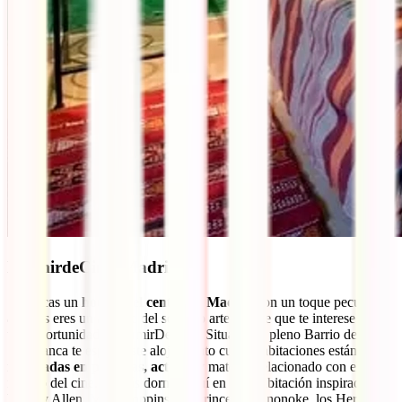
DormirdeCine, Madrid
Si buscas un
hotel en el centro de Madrid
con un toque peculiar, y
además eres un amante del séptimo arte, puede que te interese darle
una oportunidad a DormirDeCine. Situado en pleno Barrio de
Salamanca te espera este alojamiento cuyas habitaciones están todas
inspiradas en películas, actores
y material relacionado con el
mundo del cine. Podrás dormir aquí en una habitación inspirada en
Woody Allen, Mary Poppins, La Princesa Mononoke, los Hermanos