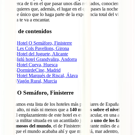
lugar cerca de ti en el que pasar unos días relajados, conociendo la
zona y quieres que, además, el lugar en el que pases la noche tengo
un toque único que lo haga parte de la experiencia total del viaje,
esta lista te va a encantar.
Tabla de contenidos
1
Hotel O Semáforo, Finisterre
2
Les Cols Pavellons, Girona
3
Hotel del Juguete, Alicante
4
Iglú hotel Grandvalira, Andorra
5
Hotel Cueva, Huesca
6
DormirdeCine, Madrid
7
Hotel Marqués de Riscal, Álava
8
Vagón Rural, Murcia
Hotel O Semáforo, Finisterre
Empezamos esta lista de los hoteles más peculiares de España por
todo lo alto, ni más ni menos que a
140 metros sobre el nivel del
mar
. El emplazamiento de este hotel es espectacular, en una antigua
fortaleza militar situada en un acantilado junto a
uno de los faros
más famosos del mundo
, el de Finisterre. Durante miles de años se
pensó que el mundo acababa ahí y que más allá, mar adentro, solo