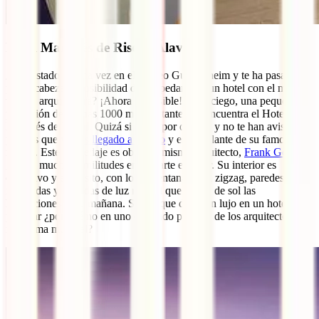
Hotel Marqués de Riscal, Álava
¿Has estado alguna vez en el Museo Guggenheim y te ha pasado
por la cabeza la posibilidad de hospedarte en un hotel con el mismo
tipo de arquitectura? ¡Ahora es posible! En Elciego, una pequeña
población de apenas 1000 mil habitantes, se encuentra el Hotel
Marqués de Riscal. Quizá si pasas por delante y no te han avisado te
pienses que
ya has llegado a Bilbao
y estás delante de su famoso
museo. Este hospedaje es obra del mismo arquitecto,
Frank Gehry
, y
guarda muchas similitudes en su parte exterior. Su interior es
exclusivo y exquisito, con locos ventanales en zigzag, paredes
inclinadas y entradas de luz natural que bañan de sol las
habitaciones cada mañana. Si hay que darse un lujo en un hotel
peculiar ¿por qué no en uno diseñado por uno de los arquitectos de
más fama mundial?