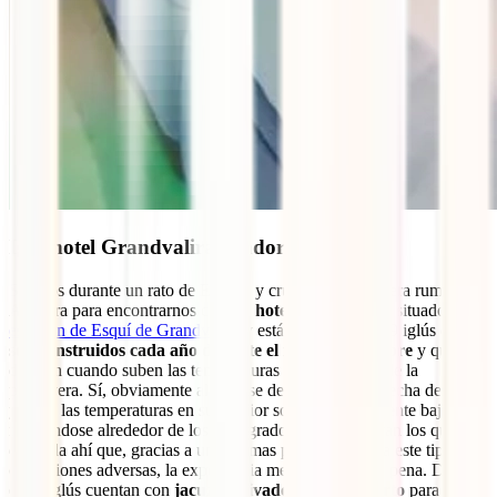
Iglú hotel Grandvalira, Andorra
Salimos durante un rato de España y cruzamos la frontera rumbo a
Andorra para encontrarnos con
un hotel efímero
. Está situado en la
estación de Esquí de Grandvalira
y está compuesto de 9 iglús que
son construidos cada año durante el mes de diciembre
y que se
derriten cuando suben las temperaturas con la llegada de la
primavera. Sí, obviamente al tratarse de habitaciones hecha de nieve
y hielo las temperaturas en su interior son extremadamente bajas,
moviéndose alrededor de los cero grados. Pero aseguran los que han
dormida ahí que, gracias a unas camas preparadas para este tipo de
condiciones adversas, la experiencia merece mucho la pena. Dos de
estos iglús cuentan con
jacuzzi privado y techo abierto
para gozar