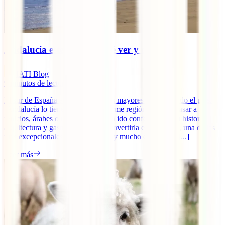
Andalucía este verano: qué ver y qué hacer
IATI Blog
9
minutos de lectura
El sur de España atesora una de las mayores joyas de todo el país.
¡Andalucía lo tiene todo! Este enorme región ha visto pasar a
fenicios, árabes o romanos que han ido conformando su historia,
arquitectura y gastronomía para convertirla en, sin duda, una de las
más excepcionales de Europa. ¡Hay mucho que ver en [...]
Leer más