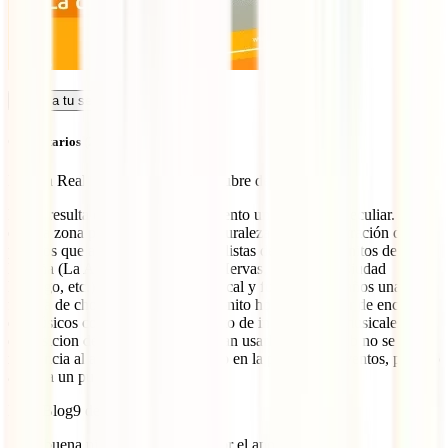
Calcula tu seguro
Comentarios (2)
Posada Real Ruralmusical
5 de octubre de 2018
Por si resulta de su interés les comento un hotel rural peculiar. Está
en una zona privilegiada por la naturaleza y la concentración de
pueblos que aparecen en todas las listas de pueblos bonitos de
España (La Alberca, Candelario, Hervas, Mogarraz, Ciudad
Rodrigo, etc.). Se llama Ruralmusical y fue hace 200 años una
fábrica de chocolate. Hoy es un bonito hotel y un lugar de encuentro
de músicos con un escenario repleto de instrumentos musicales a
disposicion de los clientes que sepan usarlos. En la web no se hace
referencia al aspecto musical, salvo en la pestaña de eventos, para no
atraer a un publico no deseado
IATI Blog
9 de octubre de 2018
¡Que buena pinta tiene! Gracias por el aporte 🙂