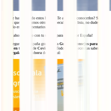
¿Qué te han parecido estos hotel? ¿Te animas a conocerlos? Si
quieres que incluyamos otro hotel peculiar en la lista, no dudes en
sugerirlo en los comentarios.
¡Hazte ahora mismo con tu seguro para viajar por España!
Viaja seguro por España gracias a la
Guía de Consejos para
Viajar en tiempos de Covid-19
. ¡Todo lo que necesitas saber!
Descárgala gratis ahora
desde aquí: