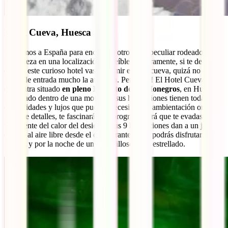
Hotel Cueva, Huesca
Volvemos a España para encontrar otro hotel peculiar rodeado de
naturaleza en una localización increíble. Seguramente, si te decimos
que en este curioso hotel vas a dormir en una cueva, quizá no te
llame de entrada mucho la atención. Pero ¡ojo! El Hotel Cueva se
encuentra situado
en pleno Desierto de los Monegros
, en Huesca.
Excavado dentro de una montaña, sus habitaciones tienen todas las
comodidades y lujos que puedes necesitar. Su ambientación oriental,
llena de detalles, te fascinará y su orografía hará que te evadas
totalmente del calor del desierto. Sus 9 habitaciones dan a un jardín
central al aire libre desde el que durante el día podrás disfrutar de su
piscina y por la noche de un maravilloso cielo estrellado.