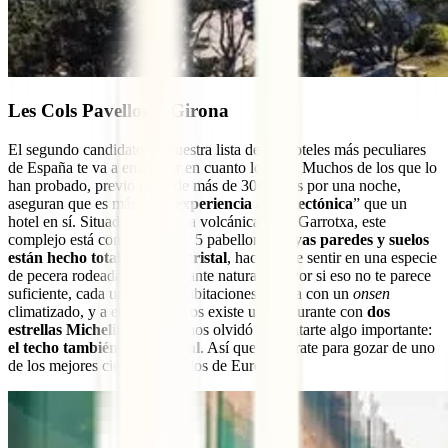
Les Cols Pavellons, Girona
El segundo candidato de nuestra lista de los hoteles más peculiares
de España te va a enamorar en cuanto lo veas. Muchos de los que lo
han probado, previo pago de más de 300 euros por una noche,
aseguran que es más una “
experiencia arquitectónica
” que un
hotel en sí. Situado en la zona volcánica de la Garrotxa, este
complejo está compuesto por 5 pabellones
cuyas paredes y suelos
están hecho totalmente de cristal
, haciéndote sentir en una especie
de pecera rodeada de exuberante naturaleza. Por si eso no te parece
suficiente, cada una de sus habitaciones cuenta con un
onsen
climatizado, y a escasos metros existe un restaurante con
dos
estrellas Michelin
. ¡Ah! Se nos olvidó comentarte algo importante:
el techo también es de cristal
. Así que prepárate para gozar de uno
de los mejores cielos estrellados de Europa.