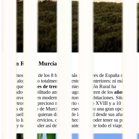
Vagón Rural, Murcia
Acabamos la lista de los 8 hoteles más peculiares de España con un
tipo de alojamiento totalmente diferente a los anteriores: ni más ni
menos que
vagones de tren
. Alojamiento Vagón Rural ha
restaurado y rehabilitado antiguos vagones de tren de los
años 50
para convertirlos en modernas y pintorescas habitaciones. Situado a
400 metros de un precioso monasterio del siglo XVIII y a 10
minutos del centro de Murcia, se presenta como una gran opción
para aquellos que quieran disfrutar de la ciudad desde sus afueras
con todo lujo de servicios, como el hecho de poder tener su propia
cocina y no depender así de restaurantes durante todo el viaje.