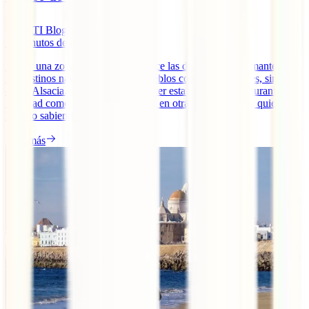
IATI Blog
10
minutos de lectura
Si hay una zona de Francia que hace las delicias de los amantes de
los destinos navideños y de los pueblos con encanto esa es, sin
duda, Alsacia. Tanto si vas a conocer esta parte del país durante la
Navidad como si optas por hacerlo en otra época del año, quieres
hacerlo sabiendo que si [...]
Leer más