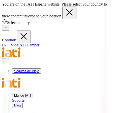
You are on the IATI España website. Please select your country to
view content tailored to your location.
Select country
Continue
IATI Vida
IATI Camper
Seguros de Viaje
Mundo IATI
Soporte
Blog