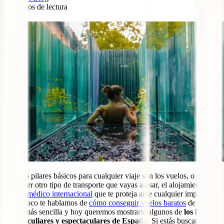
7
minutos de lectura
2
Los tres pilares básicos para cualquier viaje son los vuelos, o
cualquier otro tipo de transporte que vayas a usar, el alojamiento y el
seguro médico internacional
que te proteja ante cualquier imprevisto.
Hace poco te hablamos de
cómo conseguir vuelos baratos
de la
forma más sencilla y hoy queremos mostrarte algunos de
los hoteles
más peculiares y espectaculares de España
. Si estás buscando un