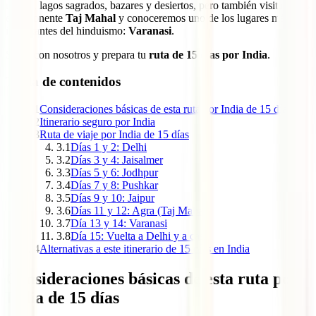
mogol, lagos sagrados, bazares y desiertos, pero también visitaremos
el imponente
Taj Mahal
y conoceremos uno de los lugares más
importantes del hinduismo:
Varanasi
.
Sigue con nosotros y prepara tu
ruta de 15 días por India
.
Tabla de contenidos
1
Consideraciones básicas de esta ruta por India de 15 días
2
Itinerario seguro por India
3
Ruta de viaje por India de 15 días
3.1
Días 1 y 2: Delhi
3.2
Días 3 y 4: Jaisalmer
3.3
Días 5 y 6: Jodhpur
3.4
Días 7 y 8: Pushkar
3.5
Días 9 y 10: Jaipur
3.6
Días 11 y 12: Agra (Taj Mahal)
3.7
Día 13 y 14: Varanasi
3.8
Día 15: Vuelta a Delhi y a casa
4
Alternativas a este itinerario de 15 días en India
Consideraciones básicas de esta ruta por
India de 15 días