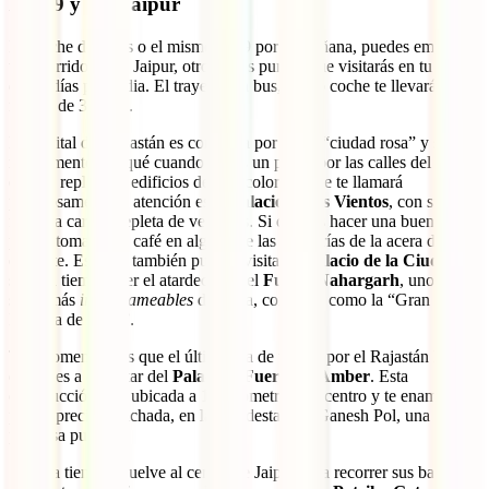
Días 9 y 10: Jaipur
La noche de antes o el mismo día 9 por la mañana, puedes empezar
tu recorrido hacia Jaipur, otro de los puntos que visitarás en tu ruta
de 15 días por India. El trayecto en bus, tren o coche te llevará algo
menos de 3 horas.
La capital del Rajastán es conocida por ser la “ciudad rosa” y sabrás
rápidamente por qué cuando te des un paseo por las calles del
centro, repleta de edificios de este color. El que te llamará
poderosamente la atención es el
Palacio de los Vientos
, con su
fachada carmín repleta de ventanas. Si quieres hacer una buena foto,
pasa a tomarte un café en alguna de las cafeterías de la acera de
enfrente. Este día también puedes visitar el
Palacio de la Ciudad
y,
si te da tiempo, ver el atardecer en el
Fuerte Nahargarh
, uno de los
sitios más
instagrameables
de India, conocida como la “Gran
Muralla de India”.
Te recomendamos que el último día de tu ruta por el Rajastán lo
dediques a disfrutar del
Palacio y Fuerte de Amber
. Esta
construcción está ubicada a 10 kilómetros del centro y te enamorará
por su preciosa fachada, en la que destaca la Ganesh Pol, una
preciosa puerta.
Si te da tiempo, vuelve al centro de Jaipur para recorrer sus bazares