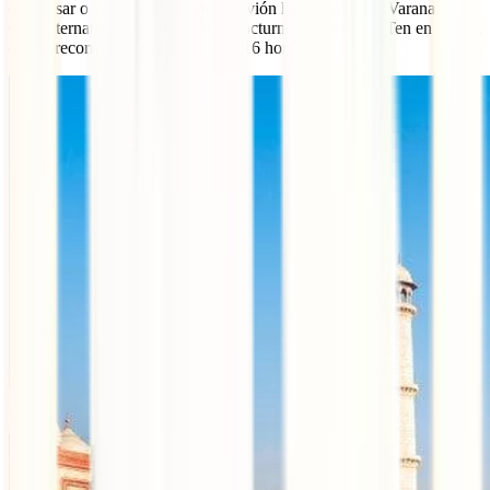
descansar o salir directamente en avión hacia Benarés (Varanasi).
Otra alternativa es coger un tren nocturno desde Agra. Ten en cuenta
que el recorrido dura algo más de 16 horas.