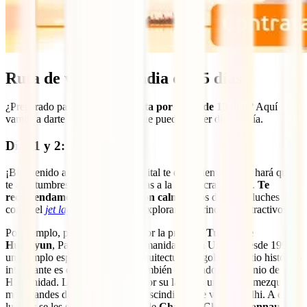
Ruta de viaje por India de 15 días
¿Preparado para comenzar tu
ruta por India de 15 días
? Aquí
vamos a darte un boceto de lo que puedes hacer día por día.
Días 1 y 2: Delhi
¡Bienvenido a India! Su loca capital te da la bienvenida y hará que
te acostumbres a marchas forzadas a la idiosincrasia india.
Te
recomendamos que te tomes con calma
estos dos días, luches
contra el
jet lag
y te dediques a explorar sus principales atractivos.
Por ejemplo, puedes comenzar por la preciosa
Tumba de
Humayun
, Patrimonio de la Humanidad de la Unesco desde 1993 y
un ejemplo espectacular de la arquitectura mogol. Otro sitio histórico
interesante es el
Fuerte Rojo
, también declarado Patrimonio de la
Humanidad. La
Jama Masjid
, por su lado, es una de las mezquitas
más grandes de Asia y otro imprescindible que ver en Delhi. A estos
lugares se les suman el mercado de
Chandni Chowk, Connaught