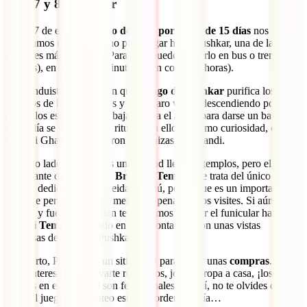
Días 7 y 8: Pushkar
El día 7 de este
itinerario de viaje por India de 15 días
nos
levantamos muy temprano para llegar hasta Pushkar, una de las
ciudades más sagradas. Para ello, puedes hacerlo en bus o tren (unas
5 horas), en avión (90 minutos) o en coche (4 horas).
Los hinduistas consideran que el
lago de Pushkar
purifica los
pecados de los peregrinos y no es raro verlos descendiendo por los
ghats
(los escalones que bajan hacia el agua) para darse un baño.
Cada día se suelen hacer rituales en ellos y, como curiosidad, en el
Ghandi Ghat se esparcieron las cenizas de Ghandi.
Por otro lado, Pushkar es una ciudad llena de templos, pero el más
importante de todos es el
Brahma Temple
. Se trata del único
templo dedicado a esta deidad hindú, por lo que es un importante
lugar de peregrinación y merece la pena que los visites. Si aún tienes
tiempo y fuerzas, también te animamos a coger el funicular hasta el
Savitri Temple
, ubicado en una montaña y con unas vistas
preciosas del lago de Pushkar.
Por cierto, Pushkar es un sitio ideal para hacer unas
compras
. Si
estás interesado en llevarte recuerdos, joyas o ropa a casa, ¡los
precios en esta ciudad son fenomenales! Eso sí, no te olvides que en
India el juego del regateo está a la orden del día…