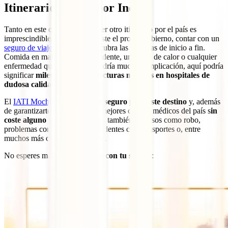
Itinerario seguro por India
Tanto en este como en cualquier otro itinerario por el país es
imprescindible, tal y como insiste el propio gobierno, contar con un
seguro de viaje a India
que te cubra las espaldas de inicio a fin.
Comida en mal estado, un accidente, un golpe de calor o cualquier
enfermedad que en casa no tendría mucha complicación, aquí podría
significar
miles de euros en facturas médicas en hospitales de
dudosa calidad
.
El
IATI Mochilero
es
el mejor seguro para este destino
y, además
de garantizarte el acceso a los mejores centros médicos del país s
in
coste alguno para ti
, te cubrirá también en casos como robo,
problemas con tu equipaje, incidentes con transportes o, entre
muchos más casos, repatriación.
No esperes más y
hazte ahora con tu seguro
: