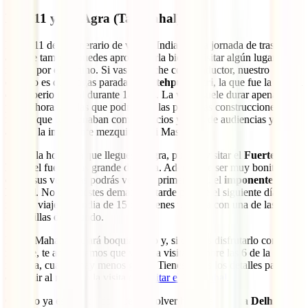
Días 11 y 12: Agra (Taj Mahal)
El día 11 de tu itinerario de viaje a India es una jornada de traslados,
aunque también puedes aprovecharla bien y visitar algún lugar de
interés por el camino. Si vas en coche con conductor, nuestro
consejo es que hagas parada en
Fatehpur Sikri
, la que fue la capital
del imperio mogol durante 14 años. La visita suele durar apenas un
par de horas, en las que podrás ver las preciosas construcciones
rojizas que funcionaban como palacios y salas de audiencias y, junto
a ellas, la imponente mezquita Jami Masjid.
Según la hora a la que llegues a Agra, puedes visitar el
Fuerte
Rojo
, el fuerte más grande de India. Además de ser muy bonito,
desde sus ventanas podrás ver, por primera vez, el
imponente Taj
Mahal
. No te acuestes demasiado tarde porque el siguiente día de tu
ruta de viaje por India de 15 días tienes una cita con una de las Siete
Maravillas del Mundo.
El Taj Mahal te dejará boquiabierto y, si quieres disfrutarlo como se
merece, te aconsejamos que vayas a visitarlo sobre las 6 de la
mañana, cuando hay menos gente. Tienes todos los detalles para
exprimir al máximo la visita en
Visitar el Taj Mahal
.
Cuando ya estés saciado, puedes volver hacia la
caótica Delhi
y