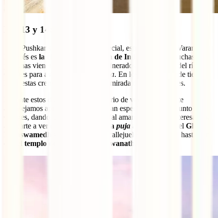
Día 13 y 14: Varanasi
Si en Pushkar sentirás un aura especial, espera a llegar a Varanasi.
Benarés es
la ciudad más sagrada de India
, a la que muchas
personas vienen a morir y a ser incinerados en las orillas del río
Ganges para así alcanzar el
Nirvana
. En los
ghats
es donde tienen
lugar estas cremaciones frente a la mirada de sus familiares.
Durante estos dos días de tu itinerario de viaje por India, te
aconsejamos aprender este rincón tan especial paseando junto al
Ganges, dando un paseo en barca (al amanecer es más interesante),
acercarte a ver el
ritual diario de la
puja
al atardecer en el
Ghat
Dasaswamedh
y perderte por las callejuelas de la ciudad hasta dar
con el
templo dorado Kashi Vishwanath
.