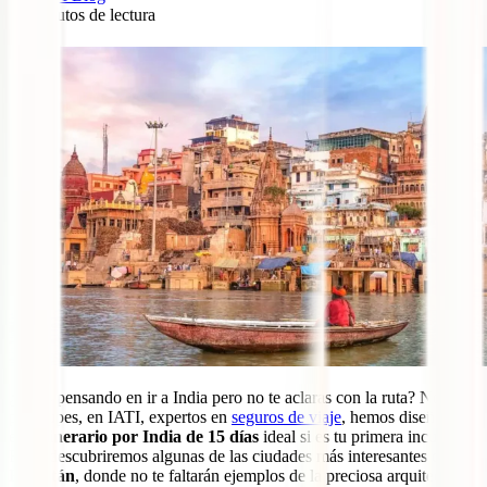
13
minutos de lectura
2
¿Estás pensando en ir a India pero no te aclaras con la ruta? No te
preocupes, en IATI, expertos en
seguros de viaje
, hemos diseñado
este
itinerario por India de 15 días
ideal si es tu primera incursión.
En él descubriremos algunas de las ciudades más interesantes del
Rajastán
, donde no te faltarán ejemplos de la preciosa arquitectura