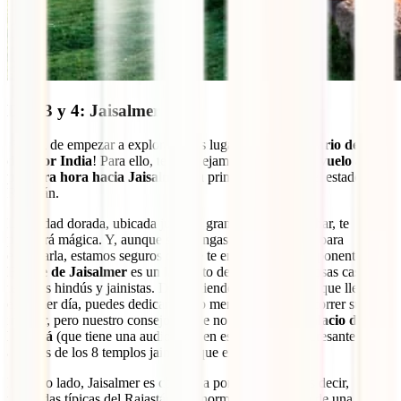
Días 3 y 4: Jaisalmer
¡Es día de empezar a explorar otros lugares de tu
itinerario de 15
días por India
! Para ello, te aconsejamos que cojas un
vuelo a
primera hora hacia Jaisalmer
, tu primera ciudad en el estado de
Rajastán.
La ciudad dorada, ubicada junto al gran Desierto del Thar, te
parecerá mágica. Y, aunque solo tengas un día y medio para
explorarla, estamos seguros de que te enamorará. El imponente
Fuerte de Jaisalmer
es un laberinto de palacios, preciosas casas,
templos hindús y jainistas. Dependiendo de la hora a la que llegues
el primer día, puedes dedicar más o menos tiempo a recorrer su
interior, pero nuestro consejo es que no te pierdas el
Palacio del
Marajá
(que tiene una audio-guía en español muy interesante) y
algunos de los 8 templos jainistas que existen.
Por otro lado, Jaisalmer es conocida por sus
havelis
, es decir,
viviendas típicas del Rajastán que normalmente gozan de una