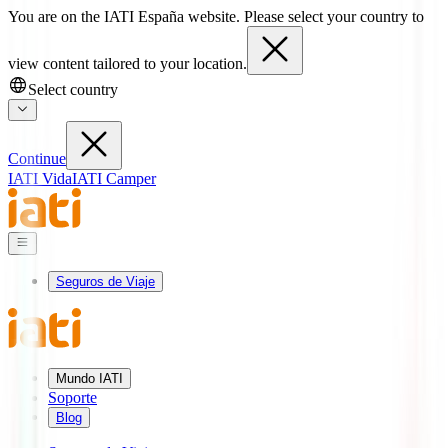
You are on the IATI España website. Please select your country to
view content tailored to your location.
Select country
Continue
IATI Vida
IATI Camper
Seguros de Viaje
Mundo IATI
Soporte
Blog