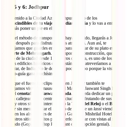
Días 5 y 6: Jodhpur
¡Bienvenido a la Ciudad Azul! Jodhpur es otro de los
imprescindibles de tu viaje de 15 días a India
y lo vas a entender
nada más poner un pie en ella.
Según el método de transporte que hayas elegido, llegarás a Jodhpur
antes o después para disfrutar de sus atractivos. Aun así, te
aconsejamos que guardes energías para disfrutar de su plato estrella:
el
Fuerte de Mehrangarh
. Esta imponente construcción, que vigila
al resto de la ciudad desde 120 metros de altura, es uno de los
mejores edificios históricos de Rajastán y, nos atreveríamos a
aventurar, de India. No le dediques poco tiempo porque la visita con
la audio-guía gana muchísimo.
Y, aunque el fuerte lo eclipse todo, en Jodhpur también te
aconsejamos visitar el mausoleo del Maharajá Jaswant Singh II, es
decir, el
cenotafio de Jaswant Thada
. Recuerda dedicar un par de
horas a callejear por el centro de la ciudad, disfrutando de sus casitas
azules y otros sitios de interés como la
Torre del Reloj
o el
Bazar
Sardar
sin menospreciar el encanto de tomarse un
lassi
viendo la
locura en los alrededores de Ghanta Gar (Shri Mishrilal Hotel es uno
de nuestros sitios favoritos para hacerlo) o cenar con vistas al fuerte
iluminado (Gopal Rooftop Restaurant es una opción genial).