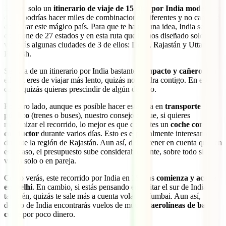
Este es solo un
itinerario de viaje de 15 días por India modelo
, es
decir, podrías hacer miles de combinaciones diferentes y no cansarte
de visitar este mágico país. Para que te hagas una idea, India se
compone de 27 estados y en esta ruta que hemos diseñado solo
visitarás algunas ciudades de 3 de ellos: Delhi, Rajastán y Uttar
Pradesh.
Se trata de un itinerario por India bastante
compacto y cañero
. Por
ello, si eres de viajar más lento, quizás no cuadra contigo. En ese
caso, quizás quieras prescindir de algún destino.
Por otro lado, aunque es posible hacer esta ruta en
transporte
público
(trenes o buses), nuestro consejo es que, si quieres
maximizar el recorrido, lo mejor es que contrates un
coche con
conductor
durante varios días. Esto es especialmente interesante
durante la región de Rajastán. Aun así, debes tener en cuenta que, en
este caso, el presupuesto sube considerablemente, sobre todo si
viajas solo o en pareja.
Como verás, este recorrido por India en 15 días
comienza y acaba
en Delhi
. En cambio, si estás pensando en visitar el sur de India
también, quizás te sale más a cuenta volar a Mumbai. Aun así,
dentro de India encontrarás vuelos de muchas
aerolíneas de bajo
coste
por poco dinero.