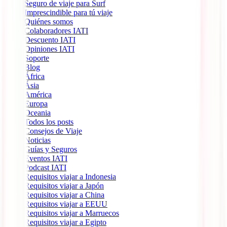
Seguro de viaje para Surf
Imprescindible para tú viaje
Quiénes somos
Colaboradores IATI
Descuento IATI
Opiniones IATI
Soporte
Blog
África
Ásia
América
Europa
Oceania
Todos los posts
Consejos de Viaje
Noticias
Guías y Seguros
Eventos IATI
Podcast IATI
Requisitos viajar a Indonesia
Requisitos viajar a Japón
Requisitos viajar a China
Requisitos viajar a EEUU
Requisitos viajar a Marruecos
Requisitos viajar a Egipto