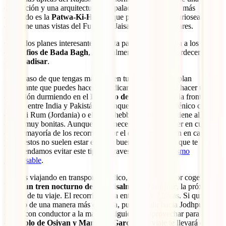
decoración y una arquitectura casi palaciegas. La
haveli
más
conocido es la
Patwa-Ki-Haveli
, que puedes pasar a curiosear y
que tiene unas vistas del Fuerte de Jaisalmer espectaculares.
Otros dos planes interesantes en esta parada son la visita a los
cenotafios de Bada Bagh
, especialmente bonitos al atardecer, y el
lago Gadisar
.
En el caso de que tengas más días en tu itinerario, otro plan
interesante que puedes hacer es dedicar un día entero o hacer una
excursión durmiendo en el
Desierto del Thar
. Esta es la frontera
natural entre India y Pakistán y, aunque no es tan fotogénico como
el Wadi Rum (Jordania) o el Erg Chebbi (Marruecos), tiene algunas
dunas muy bonitas. Aunque no es necesario, debes tener en cuenta
que la mayoría de los recorridos por el desierto se hacen en camello
y que estos no suelen estar en muy buen estado, por lo que te
recomendamos evitar este tipo de travesías y hacer
turismo
responsable
.
Si estás viajando en transporte público, puedes optar por coger un
bus o un tren nocturno desde Jaisalmer a Jodhpur
, la próxima
parada de tu viaje. El recorrido dura entre 4,5 y 7 horas. Si quieres
hacerlo de una manera más cómoda, puedes salir hacia Jodhpur en
coche con conductor a la mañana siguiente y aprovechar para visitar
el
templo de Osiyan y Mandore Garden
. El viaje te llevará entre 6