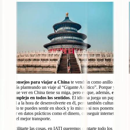
Estos
consejos para viajar a China
te vendrán como anillo al dedo
si te estás planteando un viaje al “Gigante Asiático”. Porque ya
elegir que ver en China tiene su miga, pero es que, además,
es un
país complejo en todos los sentidos
. El idioma juega un papel
esencial a la hora de desenvolverte en él, pero también culturalmente
hablando te puedes sentir en shock y lo mismo si nos ponemos a
ahondar en datos prácticos como el dinero, conseguir internet o ver
cuál es el mejor transporte.
Para facilitarte las cosas, en IATI queremos contarte todo los