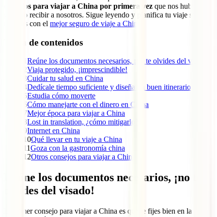
consejos para viajar a China por primera vez
que nos hubieran
gustado recibir a nosotros. Sigue leyendo y planifica tu viaje sin
agobios con el
mejor seguro de viaje a China
.
Tabla de contenidos
1
Reúne los documentos necesarios, ¡no te olvides del visado!
2
Viaja protegido, ¡imprescindible!
3
Cuidar tu salud en China
4
Dedícale tiempo suficiente y diseña un buen itinerario
5
Estudia cómo moverte
6
Cómo manejarte con el dinero en China
7
Mejor época para viajar a China
8
Lost in translation, ¿cómo mitigarlo?
9
Internet en China
10
Qué llevar en tu viaje a China
11
Goza con la gastronomía china
12
Otros consejos para viajar a China
Reúne los documentos necesarios, ¡no te
olvides del visado!
El primer consejo para viajar a China es que te fijes bien en la