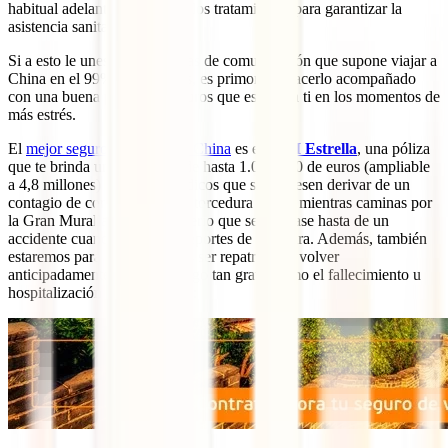
habitual adelantar el pago de los tratamientos para garantizar la
asistencia sanitaria.”
Si a esto le unes los problemas de comunicación que supone viajar a
China en el 99% de los casos, es primordial hacerlo acompañado
con una buena póliza de seguros que esté para ti en los momentos de
más estrés.
El
mejor seguro para viajar a China
es el
IATI Estrella
, una póliza
que te brinda una cobertura de hasta 1.000.000 de euros (ampliable
a 4,8 millones) en gastos médicos que se pudiesen derivar de un
contagio de coronavirus, una torcedura de pie mientras caminas por
la Gran Muralla o algo más serio que se derivase hasta de un
accidente cuando practicas deportes de aventura. Además, también
estaremos para ti si precisases ser repatriado o volver
anticipadamente a casa por algo tan grave como el fallecimiento u
hospitalización de un familiar: