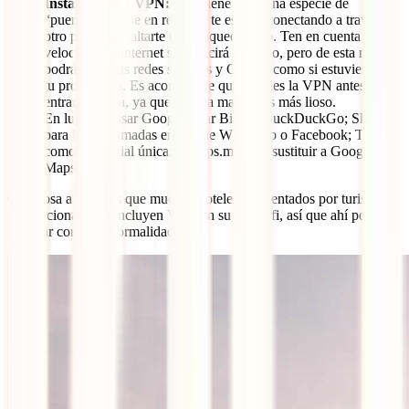
Instalarte una VPN:
esto viene a ser una especie de
“puente”, ya que en realidad te estarás conectando a través de
otro país para saltarte ese bloqueo chino. Ten en cuenta que la
velocidad de internet se reducirá un poco, pero de esta manera
podrás usar tus redes sociales y Google como si estuvieses en
tu propio país. Es aconsejable que instales la VPN antes de
entrar a China, ya que de otra manera es más lioso.
En lugar de usar Google, usar Bing o DuckDuckGo; Skype
para hacer llamadas en vez de Whatsapp o Facebook; TikTok
como red social única; y Maps.me para sustituir a Google
Maps.
Otra cosa a saber es que muchos hoteles frecuentados por turistas
internacionales ya incluyen VPN en su red wifi, así que ahí podrás
navegar con total normalidad.