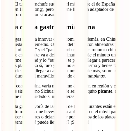
El tipo de enchufe suele ser el mismo que el de España (salvo
en Hong Kong), pero conviene llevar un adaptador de
corriente, por si acaso.
Goza con la gastronomía china
No tengas miedo a innovar con la comida y, además, en China no te
va a quedar más remedio. Olvídate del “pollo con almendras”, el
“rollito primavera” y el “pan de gambas”, la gastronomía china que
se come en China te va a dejar alucinando desde el minuto uno por
su enorme variedad y lo “raro” que te pueden llegar a parecer
algunos platos. Eso sí, raro y malo no son lo mismo y tienes todas
las papeletas para llegar a casa con unos kilos de más, sobre todo si
te introduces en el maravilloso mundo de los
dumplings
.
Ojo, la comida china varía muchísimo de región en región y en
algunos sitios, como Sichuan, puede ser un poquito
picante
, así que
conviene ir con cuidado si no lo toleras bien.
Como la gran mayoría de las cartas de los restaurantes están en
chino, lo mejor es que lleves alguna aplicación en el móvil para
poder leer caracteres o dejarte guiar por las
fotos
de los platos que
suelen tener. ¿Qué puede llevar eso? ¡Sorpresa!