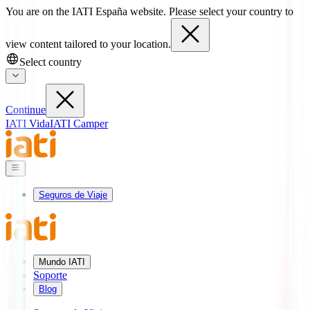
You are on the IATI España website. Please select your country to
view content tailored to your location.
Select country
Continue
IATI Vida
IATI Camper
Seguros de Viaje
Mundo IATI
Soporte
Blog