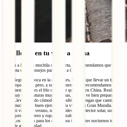
Qué llevar en tu viaje a China
De cara a hacer la mochila o la maleta, te recomendamos que tengas
en cuenta estos consejos para viajar a China:
Según la época en la que viajes, tendrás que llevar un tipo de
ropa u otro, pero, a rasgos generales, te recomendamos que no
menosprecies el frío o el calor que hace en China. Realmente
hay temperaturas muy extremas, así que ve bien preparado.
Lleva calzado cómodo, es posible que tengas que caminar
mucho. Un buen ejemplo es la visita a la Gran Muralla.
Si viajas en verano, no te olvides del protector solar, una
gorra/sombrero y ropa transpirable.
Los tapones para los oídos para transportes nocturnos te serán
de gran utilidad.