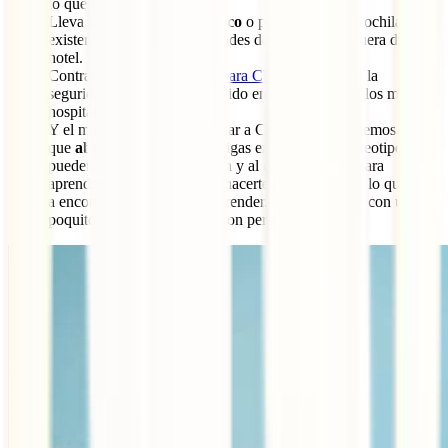
lo que realmente vale.
Lleva siempre
papel higiénico
o pañuelos en la mochila,
existen muy pocas posibilidades de encontrarlos fuera de un
hotel.
Contrata tu
seguro de viaje para China
y viaja con la
seguridad de que serás atendido en tu idioma y en los mejores
hospitales.
Y el mayor consejo para viajar a China que te podemos dar es
que
abras tu mente
y no caigas en tópicos o estereotipos que
pueden nublar tu viaje. Al fin y al cabo viajamos para
aprender, así que intenta no hacerte mucha idea de lo que vas
a encontrar allí y déjate sorprender. Tómatelo todo con un
poquito de humor y míralo con perspectiva.