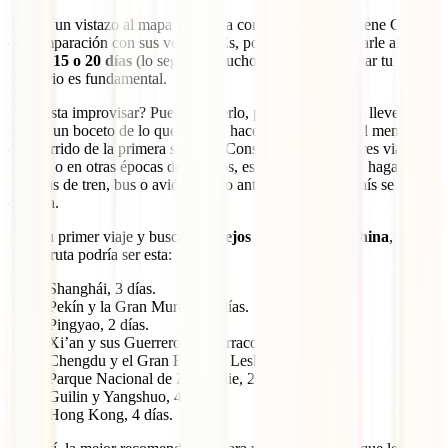
Échale un vistazo al mapa y alucina con el tamaño que tiene China
en comparación con sus vecinos. Es, por esto, que dedicarle al
menos
15 o 20 días
(lo segundo mucho mejor) y planificar tu
itinerario es fundamental.
¿Te gusta improvisar? Puedes hacerlo, pero es mejor que lleves al
menos un boceto de lo que quieres hacer o que pienses al menos en
el recorrido de la primera semana. Considera que si quieres viajar en
verano o en otras épocas de festivos, es fundamental que hagas tus
reservas de tren, bus o avión cuanto antes. En serio, el país se
colapsa.
Si es tu primer viaje y buscas
consejos para viajar a China
, una
buena ruta podría ser esta:
Shanghái, 3 días.
Pekín y la Gran Muralla, 4 días.
Pingyao, 2 días.
Xi’an y sus Guerreros de Terracota, 2 días.
Chengdu y el Gran Buda de Leshan, 2 días.
Parque Nacional de Zhanjiajie, 2 días.
Guilin y Yangshuo, 4 días.
Hong Kong, 4 días.