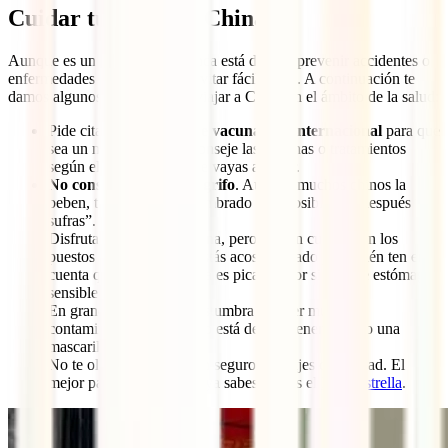
Cuidar tu salud en China
Aunque es un país seguro, nunca está de más prevenir accidentes o
enfermedades que se pueden evitar fácilmente. A continuación te
damos algunos consejos para viajar a China en el ámbito de la salud:
Pide cita en un
centro de vacunación internacional
para que
sea un médico que te aconseje las vacunas o tratamientos
según el tipo de viaje que vayas a hacer.
No consumas agua del grifo
. Aunque muchos chinos la
beben, tú no estás acostumbrado y es posible que después “lo
sufras”.
Disfruta de la comida china, pero ve con cuidado en los
puestos callejeros si no estás acostumbrado y también ten en
cuenta que mucha comida es picante, por si eres de estómago
sensible.
En grandes ciudades acostumbra a haber mucha
contaminación, así que no está de más tener a mano una
mascarilla.
No te olvides de llevar un seguro de viajes de calidad. El
mejor para esta aventura ya sabes que es el
IATI Estrella
.