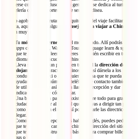
entenderse con ellos, incluso con la gente que se dedica al turismo,
la hostelería o los transportes, puede ser una odisea.
Para no agobiarse y disfrutar un poquito más del viaje facilitando la
logística, aquí te damos algunos
consejos para viajar a China
que
te serán muy útiles:
Tu
móvil con internet
será el mejor aliado. Allí podrás tener
apps
como Baidu, Waygo o Tourist language learn & speak
que te ayudarán a leer caracteres y también escribir en tu
idioma y que se escuche en chino.
Lleva siempre en un papel o en tu móvil la
dirección de tu
alojamiento
en caracteres chinos para así dársela a los
conductores de taxi o a cualquier persona que te pueda
ayudar. Tener un número de teléfono de contacto también será
de utilidad porque así pueden llamar a recepción y dar
indicaciones sobre cómo llegar.
Una buena técnica para los taxistas, sobre todo para grandes
ciudades, es llamar al lugar al que te vayas a dirigir tan pronto
como te montes en el taxi. Así podrán darle las directrices para
llegar.
Como muchos recepcionistas hablan inglés, puedes pedirles
que te escriban en caracteres chinos la dirección del sitio al
que te diriges o instrucciones básicas para comprar billetes de
bus o tren.