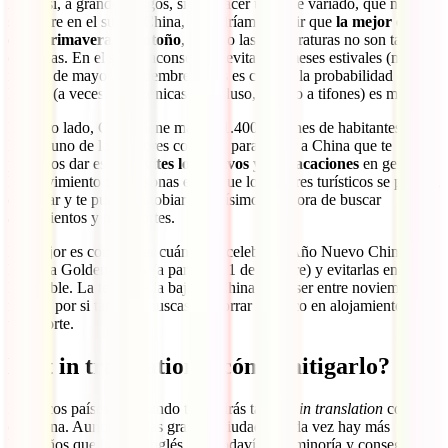
Aun así, a grandes rasgos, si vas hacer un viaje variado, que no solo
se centre en el sur de China, te podríamos decir que
la mejor época
es la primavera y el otoño
, cuando las temperaturas no son tan
extremas. En el sur es aconsejable evitar los meses estivales (más o
menos de mayo a septiembre) pues es cuando la probabilidad de
lluvias (a veces, monzónicas o, incluso, debido a tifones) es mayor.
Por otro lado, China tiene más de 1.400 millones de habitantes, por
lo que uno de los mejores consejos para viajar a China que te
podemos dar es que
evites los festivos y las vacaciones
en general.
El movimiento de personas es tal que los lugares turísticos se pueden
colapsar y te puedes agobiar muchísimo a la hora de buscar
alojamientos y transportes.
Lo mejor es comprobar cuándo se celebra el Año Nuevo Chino y la
llamada Golden Week (a partir del 1 de octubre) y evitarlas en todo
lo posible. La temporada baja en China suele ser entre noviembre y
marzo, por si también buscases ahorrar un poco en alojamiento y
transporte.
Lost in translation, ¿cómo mitigarlo?
En pocos países del mundo te sentirás tan
lost in translation
como
en China. Aunque en las grandes ciudades cada vez hay más
lugareños que hablan inglés, son todavía una minoría y conseguir