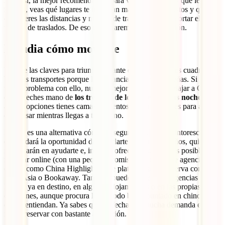
Aun así, la mejor recomendación para viajar a China es que leas
mucho, veas qué lugares te interesan más según tus gustos y que
consideres las distancias y medios de transporte para acortar el
tiempo de traslados. De eso te hablaremos a continuación.
Estudia cómo moverte
Una de las claves para triunfar durante este gran viaje es cuadrar
bien los transportes porque las distancias no son pequeñas. Si no
tienes problema con ello, nuestro mejor consejo para viajar a China
es que eches mano de
los trenes y de los buses por las noches
. En
ambas opciones tienes camas o asientos muy reclinables para así
descansar mientras llegas a tu destino.
El tren es una alternativa cómoda, segura y, además, pintoresca, ya
que te dará la oportunidad de mezclarte con los lugareños, quienes
no dudarán en ayudarte e, incluso, ofrecerte comida. Es posible
reservar online (con una pequeña comisión) a través de agencias
chinas como China Highlights o de plataformas de reserva como
12go Asia o Bookaway. También puedes hacerlo en agencias
locales ya en destino, en algunos alojamientos o en las propias
estaciones, aunque procura llevar todo bien apuntado en chino para
que te entiendan. Ya sabes que en fechas de mucha demanda es
mejor reservar con bastante antelación.