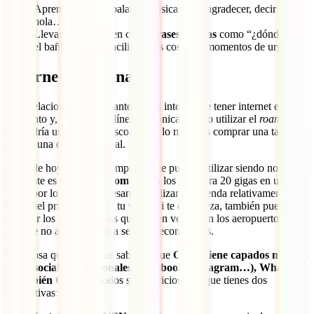
Aprende algunas palabras básicas para agradecer, decir
hola…
Llevar apuntadas en chino
frases básicas
como “¿dónde está
el baño?” puede facilitarte las cosas en momentos de urgencia.
Internet en China
Muy relacionado con lo anterior, es interesante tener internet en todo
momento y, a poder ser, línea telefónica. Como utilizar el
roaming
te
supondría una factura descomunal, lo mejor es comprar una tarjeta
sim de una compañía local.
A día de hoy, la única compañía que puedes utilizar siendo no
residente es
China Unicom
(ronda los 20€ para 20 gigas en un
mes), por lo que es interesante localizar una tienda relativamente
cerca del primer hotel de tu viaje. Si te da pereza, también puedes
analizar los precios de las que suelen vender en los aeropuertos,
aunque no acostumbran a ser muy económicas.
Otra cosa que tienes que saber es que
China tiene capados muchas
redes sociales tradicionales (Facebook, Instagram…), Whatsapp
y también Google
y todos sus servicios. Así que tienes dos
alternativas: