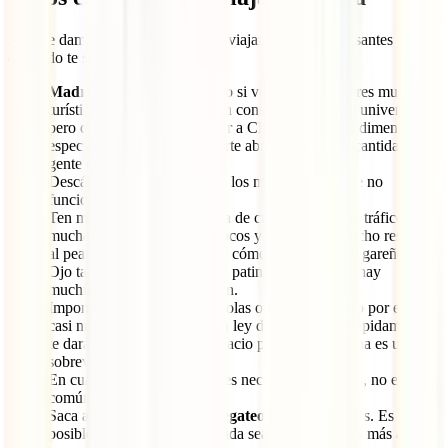
Aquí te damos otros consejos para viajar a China interesantes para
que todo te salga de maravilla:
Madruga
mucho, sobre todo si vas a visitar lugares muy
turísticos. Vale que este es un consejo que es casi universal,
pero cuando se trata de viajar a China, cobra una dimensión
especial ya que puedes sentirte abrumado con la cantidad de
gente que hay.
Descárgate Maps.me. Como los mapas de Google no
funcionan, te será muy útil.
Ten mucho cuidado a la hora de cruzar la calle, el tráfico en
muchas zonas suele ser de locos y no se tiene mucho respeto
al peatón. Lo mejor es fijarte cómo lo hacen los lugareños.
Ojo también con las motos y patinetes eléctricos, hay
muchísimos y apenas se oyen.
Imponte a la hora de hacer colas o filas. El respeto por ellas es
casi nulo y entra en vigor “la ley de la jungla”. Rápidamente
te darás cuenta de que el espacio personal en China es un bien
sobrevalorado.
En cuanto a la
propina
, no es necesario que dejes, no es
común hacerlo en China.
Saca a relucir tus artes del
regateo
en los mercados. Es
posible que el precio de partida sea hasta 10 veces más alto de