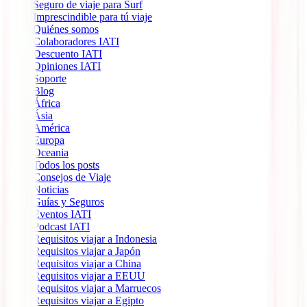
Seguro de viaje para Surf
Imprescindible para tú viaje
Quiénes somos
Colaboradores IATI
Descuento IATI
Opiniones IATI
Soporte
Blog
África
Ásia
América
Europa
Oceania
Todos los posts
Consejos de Viaje
Noticias
Guías y Seguros
Eventos IATI
Podcast IATI
Requisitos viajar a Indonesia
Requisitos viajar a Japón
Requisitos viajar a China
Requisitos viajar a EEUU
Requisitos viajar a Marruecos
Requisitos viajar a Egipto