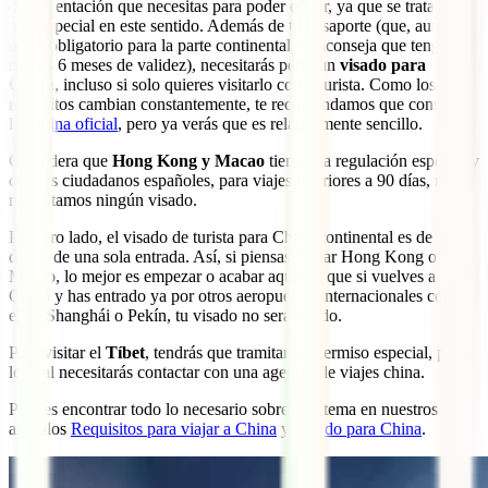
documentación que necesitas para poder entrar, ya que se trata de un
país especial en este sentido. Además de tu pasaporte (que, aunque
no es obligatorio para la parte continental, se aconseja que tenga al
menos 6 meses de validez), necesitarás pedir un
visado para
China
, incluso si solo quieres visitarlo como turista. Como los
requisitos cambian constantemente, te recomendamos que consultes
la
página oficial
, pero ya verás que es relativamente sencillo.
Considera que
Hong Kong y Macao
tiene una regulación especial y
que los ciudadanos españoles, para viajes inferiores a 90 días, no
necesitamos ningún visado.
Por otro lado, el visado de turista para China continental es de 30
días y de una sola entrada. Así, si piensas visitar Hong Kong o
Macao, lo mejor es empezar o acabar aquí, ya que si vuelves a
China y has entrado ya por otros aeropuertos internacionales como
el de Shanghái o Pekín, tu visado no será válido.
Para visitar el
Tíbet
, tendrás que tramitar un permiso especial, para
lo cual necesitarás contactar con una agencia de viajes china.
Puedes encontrar todo lo necesario sobre este tema en nuestros
artículos
Requisitos para viajar a China
y
Visado para China
.