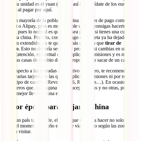
y que su unidad es el yuan (CNY), así que olvídate de los euros o
dólares al pagar por aquí.
La gran mayoría de la población china usa
apps
de pago como
Wechat o Alipay, pero es muy posible que no consigas hacerte una
cuenta, pues lo normal es que solo sea posible si tienes una cuenta
bancaria china. Por ello, como el pago con tarjeta ya ha dejado de
estar tan extendido, no te quedará más remedio que
tirar de
efectivo
. Esto no debería ser mayor problema si cambias en un
banco (atención, es normal que se apliquen comisiones y es mejor
evitar las casas de cambio de los aeropuertos) o sacar de un cajero.
Con respecto a las retiradas de efectivo en cajero, te recomendamos
llevar varias tarjetas de las que no aplican comisiones ni por retirada
ni por tipo de cambio (Revolut, N26, Rebellion…). En ocasiones,
hay cajeros que, por alguna razón, aceptan unas y no otras, por lo
que es mejor llevar alguna extra.
Mejor época para viajar a China
Al ser un país tan grande, el clima que te pueda hacer no solo varía
según el momento del año en el que viajes, sino según las zonas que
vayas a visitar.