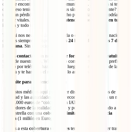
casos te encontrarás barreras de comunicación. ¿Imaginas si te
ocurre eso teniendo que explicar tus síntomas o un accidente? Sería
una gran pérdida de tiempo y, mucho peor, detalles que podrían
resultar vitales. Para evitar eso, t
e atenderemos siempre en tu
idioma
y todo será muy fluido.
Tanto si nos necesitas de madrugada o durante un festivo nacional,
estamos siempre tu disposición,
las 24 horas del día y los 7 días de
la semana
. Sin excepciones.
Puedes
contactar con nosotros de forma totalmente gratuita
a
través de nuestra app, WhatsApp o correo electrónico. Si prefieres
hacerlo por teléfono, haznos llegar luego el comprobante de la
llamada y te haremos el reembolso lo antes posible.
Sin límite para asistencia médica
Los gastos médicos aquí pueden ser disparatados en casos de
gravedad y las autoridades suelen recomendar contar con un mínimo
de 100.000 euros de “colchón”. En IATI somos grandes
conocedores de la realidad del país y por ello hemos dotado a tu
IATI Estrella con una
cobertura ilimitada para asistencia
médica
(1 millón en Europa).
Gracias a esta
cobertura sin límites
tendrás asegurado ser tratado