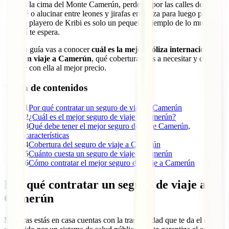
Subir a la cima del Monte Camerún, perderse por las calles de
Yaundé o alucinar entre leones y jirafas en Waza para luego pasar al
paraíso playero de Kribi es solo un pequeño ejemplo de lo mucho
que ahí te espera.
En esta guía vas a conocer
cuál es la mejor póliza internacional
para un viaje a Camerún
, qué coberturas vas a necesitar y cómo
hacerte con ella al mejor precio.
Tabla de contenidos
1
Por qué contratar un seguro de viaje a Camerún
2
¿Cuál es el mejor seguro de viaje a Camerún?
3
Qué debe tener el mejor seguro de viaje Camerún,
características
4
Cobertura del seguro de viaje a Camerún
5
Cuánto cuesta un seguro de viaje a Camerún
6
Cómo contratar el mejor seguro de viaje a Camerún
Por qué contratar un seguro de viaje a
Camerún
Mientras estás en casa cuentas con la tranquilidad que te da el estar