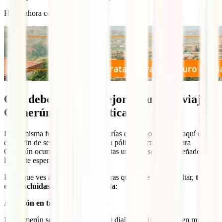
Hazte ahora con él:
Qué debe tener el mejor seguro de viaje
Camerún, características
De la misma forma que no te llevarías el mismo equipaje aquí que
en un fin de semana a París, con tu póliza internacional para
Camerún ocurre lo mismo. Necesitas una que se haya diseñado para
lo que te espera en el país.
Estas que ves aquí son las coberturas que no te pueden faltar,
todas
ellas incluidas en tu IATI Estrella
:
Atención en tu idioma 24 horas
En Camerún se hablan más de 250 dialectos diferentes y en muchos