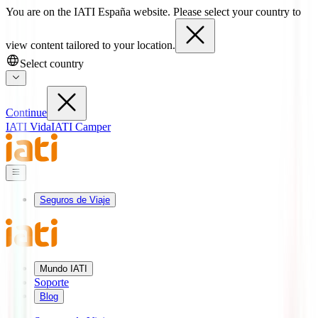
You are on the IATI España website. Please select your country to
view content tailored to your location.
Select country
Continue
IATI Vida
IATI Camper
Seguros de Viaje
Mundo IATI
Soporte
Blog