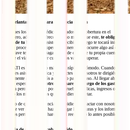
Sin adelantar dinero para asistencia médica
Ojo, pues los seguros médicos privados con cobertura en el
extranjero, además de ofrecer mucho menos que este,
te obligan a
pagar de tu bolsillo
la asistencia recibida. Luego te tocará iniciar un
pesado proceso para recuperar tu dinero. Si te ocurre algo así en un
caso grave tendrás que pagar miles de euros de tu propia cuenta
durante el viaje, sin saber cuándo los vas a recuperar.
Con IATI es todo mucho más fácil, rápido y cómodo. Cuando
necesites asistencia médica y contactes con nosotros te dirigiéremos
rápidamente al centro más adecuado para tu caso. Al llegar ahí ya te
estarán esperando y
nosotros nos haremos cargo de los gastos
de
tu visita pero también de posibles pruebas médicas, ingresos o
incluso los medicamentos que te pudieran recetar.
En caso de que una urgencia te impidiera contactar con nosotros
antes de ver a un doctor, haznos llegar las facturas y los informes
médicos pertinentes y te haremos el reembolso lo antes posible.
Fácil.
Pérdida de equipaje y robo incluido