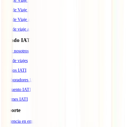
Guía de Viaje a México
Guía de Viaje a Marruecos
Guía de Viaje a Cuba
Guía de viaje a Indonesia
Mundo IATI
Sobre nosotros
Blog de viajes
Premios IATI
Colaboradores IATI
Descuento IATI
Informes IATI
Soporte
Asistencia en emergencias