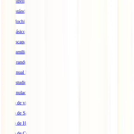
IATI Estrella
IATI Estándar
IATI Mochilero
IATI Básico
IATI Escapadas
IATI Familia
IATI Grandes Viajeros
IATI Anual Multiviaje
IATI Estudios
IATI Anulación Premium
Seguro de viaje COVID
Seguro de Salud
Seguro de Hogar
Seguro de Coche