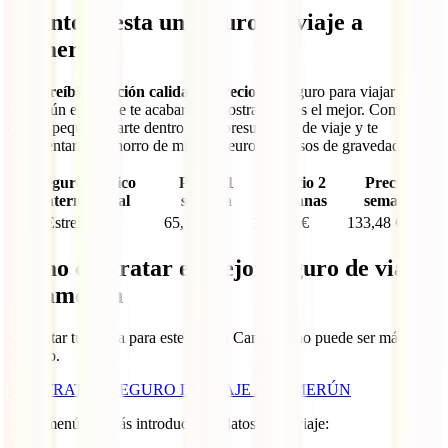
Cuánto cuesta un seguro de viaje a
Camerún
La
increíble relación calidad – precio
del seguro para viajar a
Camerún es lo que te acabará de mostrar que es el mejor. Como ves,
es una pequeña parte dentro de tu presupuesto de viaje y te
representará un ahorro de miles de euros en casos de gravedad.
Seguro médico
Precio 1
Precio 2
Precio 3
internacional
semana
semanas
semanas
IATI Estrella
65,12 €
105,98 €
133,48 €
Cómo contratar el mejor seguro de viaje
a Camerún
Contratar tu póliza para este viaje a Camerún no puede ser más
sencillo.
CONTRATAR SEGURO DE VIAJE A CAMERÚN
En el menú deberás introducir los datos de tu viaje: