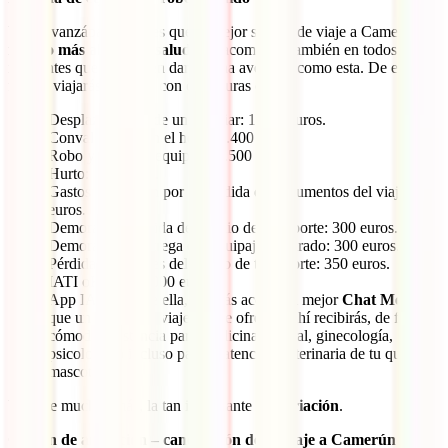
Ya te avanzábamos antes que el mejor seguro de viaje a Camerún
va
mucho más allá de tu salud
y te acompaña también en todos esos
incidentes que se pueden dar en una aventura como esta. De esta
forma, viajarás también con coberturas como:
Desplazamiento de un familiar: 1.400 euros.
Convalecencia en el hotel: 1.400 euros.
Robo y daños al equipaje: 2.500 euros.
Hurto: 100 euros.
Gastos de gestión por la pérdida de documentos del viaje: 200
euros.
Demora en la salida del medio de transporte: 300 euros.
Demora en la entrega del equipaje facturado: 300 euros.
Pérdida de enlaces del medio de transporte: 350 euros.
IATI oKupas: 3.000 euros.
App IATI: Desde ella, tendrás acceso al mejor
Chat Médico
que un seguro de viaje puede ofrecer. Ahí recibirás, de forma
cómoda, asistencia para medicina general, ginecología,
psicología o incluso para la atención veterinaria de tu querida
mascota.
Y, entre muchos más, la tan importante
repatriación
.
Opción de anulación – cancelación de tu viaje a Camerún