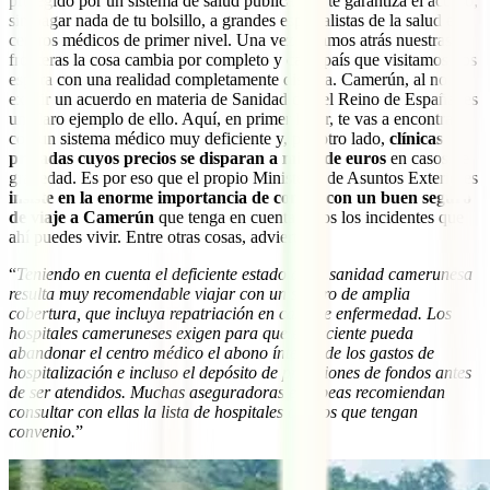
protegido por un sistema de salud pública que te garantiza el acceso,
sin pagar nada de tu bolsillo, a grandes especialistas de la salud en
centros médicos de primer nivel. Una vez dejamos atrás nuestras
fronteras la cosa cambia por completo y cada país que visitamos nos
espera con una realidad completamente distinta. Camerún, al no
existir un acuerdo en materia de Sanidad con el Reino de España, es
un claro ejemplo de ello. Aquí, en primer lugar, te vas a encontrar
con un sistema médico muy deficiente y, por otro lado,
clínicas
privadas cuyos precios se disparan a miles de euros
en casos de
gravedad. Es por eso que el propio Ministerio de Asuntos Exteriores
insiste en la enorme importancia de contar con un buen seguro
de viaje a Camerún
que tenga en cuenta todos los incidentes que
ahí puedes vivir. Entre otras cosas, advierte:
“
Teniendo en cuenta el deficiente estado de la sanidad camerunesa
resulta muy recomendable viajar con un seguro de amplia
cobertura, que incluya repatriación en caso de enfermedad. Los
hospitales cameruneses exigen para que el paciente pueda
abandonar el centro médico el abono íntegro de los gastos de
hospitalización e incluso el depósito de provisiones de fondos antes
de ser atendidos. Muchas aseguradoras europeas recomiendan
consultar con ellas la lista de hospitales con los que tengan
convenio.
”