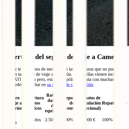
Cobertura del seguro de viaje a Camerún
Las que te acabamos de mostrar son las coberturas que no pueden
faltar en tu seguro de viaje a Camerún. Todas ellas vienen incluidas
en tu IATI Estrella pero, esta súper póliza, cuenta con muchas más
que puedes consultar en
su página de contratación
.
Robo y
Seguro
Cobertura
Deportes
Gastos de
daños
de viaje a
Gastos
de
anulación
Repatriación
de
Camerún
Médicos
aventura
(opcional)
equipaje
IATI
Ilimitados
2.500 €
100%
6.000 €
100%
Estrella