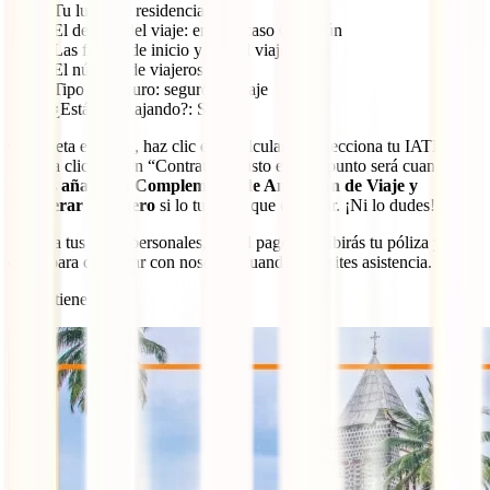
Tu lugar de residencia
El destino del viaje: en este caso Camerún
Las fechas de inicio y fin del viaje
El número de viajeros
Tipo de seguro: seguro de viaje
¿Estás ya viajando?: Sí/No
Completa el menú, haz clic en “Calcular” y selecciona tu IATI
Estrella clicando en “Contratar”. Justo en este punto será cuando
puedas
añadir tu Complemento de Anulación de Viaje y
recuperar tu dinero
si lo tuvieras que cancelar. ¡Ni lo dudes!
Rellena tus datos personales, haz el pago y recibirás tu póliza y los
datos para contactar con nosotros cuando necesites asistencia.
¡Ya lo tienes!