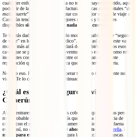
cualquier enfermedad que en casa no tendría mayor recorrido, aquí
podría ir de la mano de enormes facturas médicas en hospitales “
de
mala muerte
”. En cambio, al contar con el mejor seguro de viaje a
Camerún tendrás acceso a los mejores médicos y hospitales
disponibles
sin tener que pagar nada por tu cuenta
.
Te habrás dado cuenta que en todo momento hablamos de “seguro
de viaje” en lugar de “seguro médico”. Eso es así porque este va
mucho más allá de tu salud y cuidará de ti también en todos esos
casos que se pueden dar en una aventura como esta. Tal como robo,
incidentes con tus transportes o entre otras, la tan importante
repatriación que el MAEC remarca que debes tener cubierta.
No solo eso. Podrás incluso recuperar tu dinero si finalmente no
viajas. Te lo contamos todo a continuación.
¿Cuál es el mejor seguro de viaje a
Camerún?
Ahora entraremos en detalle en las coberturas que necesitas pero es
muy probable que tú ya tengas más que clara la importancia de
contar con el mejor seguro para Camerún y quieras ir por faena. Si
eso es así, no esperes más y
hazte ahora con tu
IATI Estrella
. Es
el
mejor para este destino
y te asegura la protección que buscas.