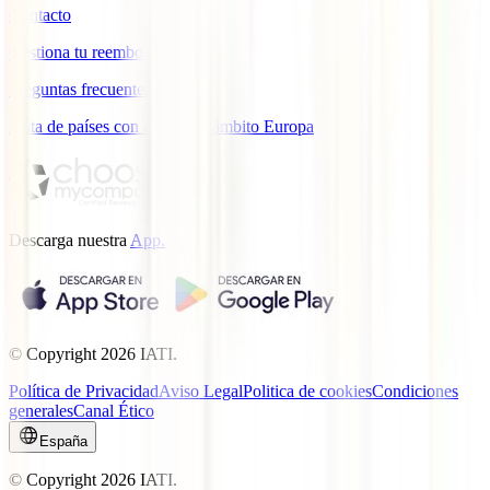
Contacto
Gestiona tu reembolso
Preguntas frecuentes
Lista de países con cobertura ámbito Europa
Descarga nuestra
App.
© Copyright
2026
IATI.
Política de Privacidad
Aviso Legal
Politica de cookies
Condiciones
generales
Canal Ético
España
© Copyright
2026
IATI.