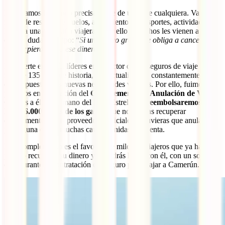
No estamos hablando precisamente de un viaje cualquiera. Va de la
mano de reserva de vuelos, alojamientos, transportes, actividades…
Es toda una inversión viajera y por ello a muchos les vienen a la
cabeza dudas del tipo: “
Si un motivo grave me obliga a cancelar mi
viaje, ¿pierdo todo ese dinero?
”.
Por suerte en IATI, líderes en el sector de los seguros de viaje con
más de 135 años de historia, nos actualizamos constantemente para
dar respuesta a las nuevas necesidades viajeras. Por ello, fuimos
pioneros en la creación del
Complemento de Anulación de Viaje
.
Gracias a él, de la mano del IATI Estrella,
te reembolsaremos
hasta 6.000 euros de los gastos
que no puedas recuperar
directamente de tus proveedores oficiales, si tuvieras que anularlo
por alguna de las muchas causas tenidas en cuenta.
Este complemento es el favorito de miles de viajeros que ya han
podido recuperar su dinero y te podrás hacer con él, con un solo
clic, durante la contratación del seguro para viajar a Camerún.