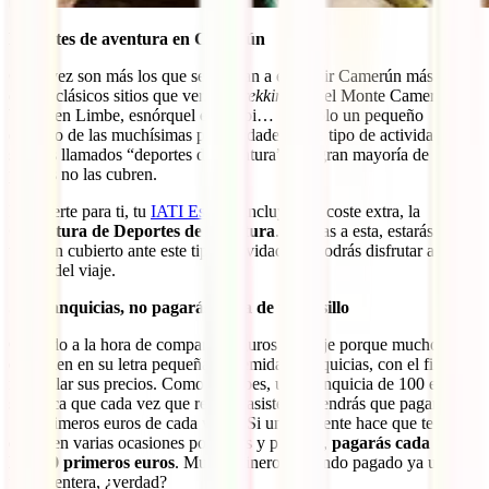
Deportes de aventura en Camerún
Cada vez son más los que se animan a exprimir Camerún más allá
de sus clásicos sitios que ver. Un
trekking
por el Monte Camerún,
buceo en Limbe, esnórquel en Kribi… Son solo un pequeño
ejemplo de las muchísimas posibilidades. Este tipo de actividades
son los llamados “deportes de aventura” y la gran mayoría de
pólizas no las cubren.
Por suerte para ti, tu
IATI Estrella
incluye, sin coste extra, la
Cobertura de Deportes de Aventura
. Gracias a esta, estarás
también cubierto ante este tipo actividades y podrás disfrutar al
100% del viaje.
Sin franquicias, no pagarás nada de tu bolsillo
Cuidado a la hora de comparar seguros de viaje porque muchos
esconden en su letra pequeña las temidas franquicias, con el fin de
maquillar sus precios. Como ya sabes, una franquicia de 100 euros
significa que cada vez que recibas asistencia tendrás que pagar los
100 primeros euros de cada visita. Si un accidente hace que tengas
que ir en varias ocasiones por curas y pruebas,
pagarás cada vez
los 100 primeros euros
. Mucho dinero habiendo pagado ya una
póliza entera, ¿verdad?