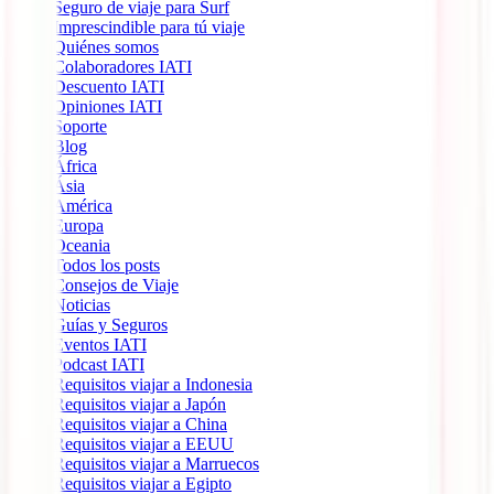
Seguro de viaje para Surf
Imprescindible para tú viaje
Quiénes somos
Colaboradores IATI
Descuento IATI
Opiniones IATI
Soporte
Blog
África
Ásia
América
Europa
Oceania
Todos los posts
Consejos de Viaje
Noticias
Guías y Seguros
Eventos IATI
Podcast IATI
Requisitos viajar a Indonesia
Requisitos viajar a Japón
Requisitos viajar a China
Requisitos viajar a EEUU
Requisitos viajar a Marruecos
Requisitos viajar a Egipto