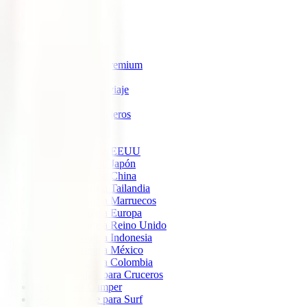
IATI Estrella
IATI Estándar
IATI Familia
IATI Escapadas
IATI Mochilero
IATI Anulación Premium
IATI Básico
IATI Anual Multiviaje
IATI Air Help
IATI Grandes Viajeros
IATI Estudios
Seguros de Viaje
Seguro de viaje a EEUU
Seguro de viaje a Japón
Seguro de viaje a China
Seguro de viaje a Tailandia
Seguro de viaje a Marruecos
Seguro de viaje a Europa
Seguro de viaje a Reino Unido
Seguro de viaje a Indonesia
Seguro de viaje a México
Seguro de viaje a Colombia
Seguro de viaje para Cruceros
Seguro para Camper
Seguro de viaje para Surf