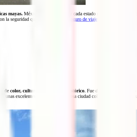
icas mayas.
México es un gran país y cada estado mexicano tiene algo 
on la seguridad que ofrece el
mejor seguro de viaje
!
a de color, cultura y patrimonio histórico
. Fue declarada Patrimoni
nes unas excelentes vistas a esta preciosa ciudad colonial. Después de qu