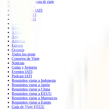
Imprescindible para tú viaje
Quiénes somos
Colaboradores IATI
Descuento IATI
Opiniones IATI
Soporte
Blog
África
Ásia
América
Europa
Oceania
Todos los posts
Consejos de Viaje
Noticias
Guías y Seguros
Eventos IATI
Podcast IATI
Requisitos viajar a Indonesia
Requisitos viajar a Japón
Requisitos viajar a China
Requisitos viajar a EEUU
Requisitos viajar a Marruecos
Requisitos viajar a Egipto
Guía de Viaje EEUU