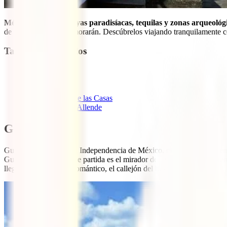
México no es solo playas paradisíacas, tequilas y zonas arqueológ
de México que te enamorarán. Descúbrelos viajando tranquilamente c
Tabla de contenidos
1
Guanajuato
2
Campeche
3
Guadalajara
4
San Cristóbal de las Casas
5
San Miguel de Allende
Guanajuato
Guanajuato, cuna de la Independencia de México, es
una ciudad llen
Guanajuato, tu punto de partida es el mirador del Pípila, desde ahí tie
llegar al callejón más romántico, el callejón del beso.