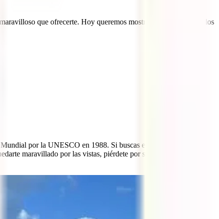
maravilloso que ofrecerte. Hoy queremos mostrar 5 preciosos pueblos
o Mundial por la UNESCO en 1988. Si buscas enamorarte de
edarte maravillado por las vistas, piérdete por sus callejones hasta