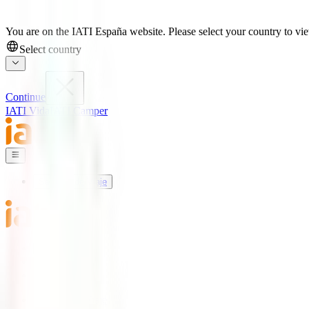
You are on the IATI España website. Please select your country to view
Select country
Continue
IATI Vida
IATI Camper
Seguros de Viaje
Mundo IATI
Soporte
Blog
Seguros de Viaje