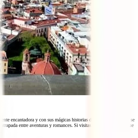
gente encantadora y con sus mágicas historias de piratas. La ciudad se
d atrapada entre aventuras y romances. Si visitas Campeche tienes que