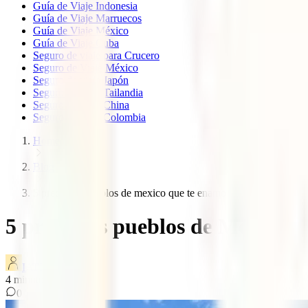
Guía de Viaje Indonesia
Guía de Viaje Marruecos
Guía de Viaje México
Guía de Viaje Cuba
Seguro de viaje para Crucero
Seguro de Viaje México
Seguro de viaje Japón
Seguro de viaje Tailandia
Seguro de viaje China
Seguro de viaje Colombia
Home
Blog
5 preciosos pueblos de mexico que te enamoraran
5 preciosos pueblos de México 
IATI Blog
4
minutos de lectura
0