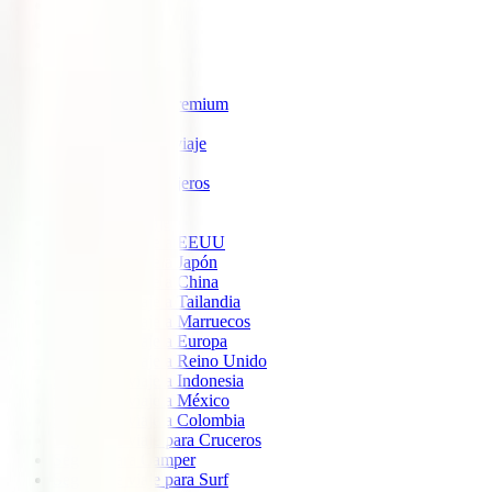
IATI Estrella
IATI Estándar
IATI Familia
IATI Escapadas
IATI Mochilero
IATI Anulación Premium
IATI Básico
IATI Anual Multiviaje
IATI Air Help
IATI Grandes Viajeros
IATI Estudios
Seguros de Viaje
Seguro de viaje a EEUU
Seguro de viaje a Japón
Seguro de viaje a China
Seguro de viaje a Tailandia
Seguro de viaje a Marruecos
Seguro de viaje a Europa
Seguro de viaje a Reino Unido
Seguro de viaje a Indonesia
Seguro de viaje a México
Seguro de viaje a Colombia
Seguro de viaje para Cruceros
Seguro para Camper
Seguro de viaje para Surf