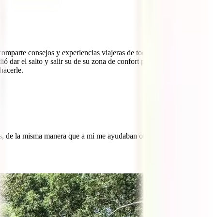
comparte consejos y experiencias viajeras de todos los destinos que
ó dar el salto y salir su de su zona de confort para crear su nuevo
hacerle.
nas, de la misma manera que a mí me ayudaban otros blogs cuando