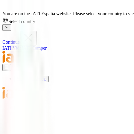
You are on the IATI España website. Please select your country to view
Select country
Continue
IATI Vida
IATI Camper
Seguros de Viaje
Mundo IATI
Soporte
Blog
Seguros de Viaje