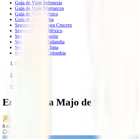
Guía de Viaje Indonesia
Guía de Viaje Marruecos
Guía de Viaje México
Guía de Viaje Cuba
Seguro de viaje para Crucero
Seguro de Viaje México
Seguro de viaje Japón
Seguro de viaje Tailandia
Seguro de viaje China
Seguro de viaje Colombia
Home
Blog
Viaje de tu vida
Entrevista a Majo de “El viaje d
IATI Blog
8
minutos de lectura
4