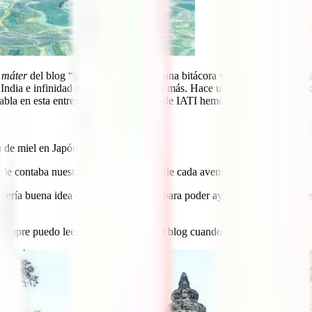
 máter
del blog “
El viaje de tu vida
“, una bitácora viajera desde donde 
ndia e infinidad de lugares increíbles más. Hace un tiempo, Majo decidi
la en esta entrevista viajera que desde IATI hemos tenido el gusto de 
a de miel en Japón y Tailandia.
e contaba nuestra ruta y el día a día de cada aventura.
 sería buena idea contarlo en un blog para poder ayudar a otras perso
siempre puedo leer mis aventuras en el blog cuando me apetezca.