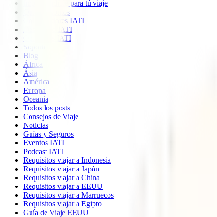
Imprescindible para tú viaje
Quiénes somos
Colaboradores IATI
Descuento IATI
Opiniones IATI
Soporte
Blog
África
Ásia
América
Europa
Oceania
Todos los posts
Consejos de Viaje
Noticias
Guías y Seguros
Eventos IATI
Podcast IATI
Requisitos viajar a Indonesia
Requisitos viajar a Japón
Requisitos viajar a China
Requisitos viajar a EEUU
Requisitos viajar a Marruecos
Requisitos viajar a Egipto
Guía de Viaje EEUU