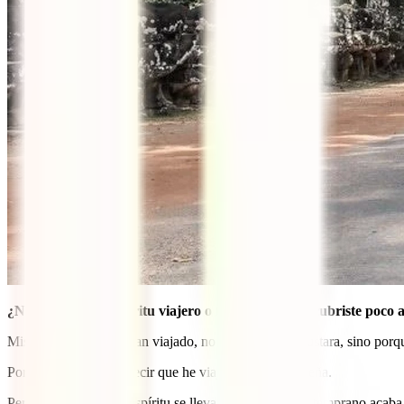
¿Naciste con ese espíritu viajero o fue algo que descubriste poco 
Mis padres nunca habían viajado, no porque no les gustara, sino porqu
Por lo que no puedo decir que he viajado desde pequeña.
Pero yo creo que ese espíritu se lleva dentro y tarde o temprano acaba