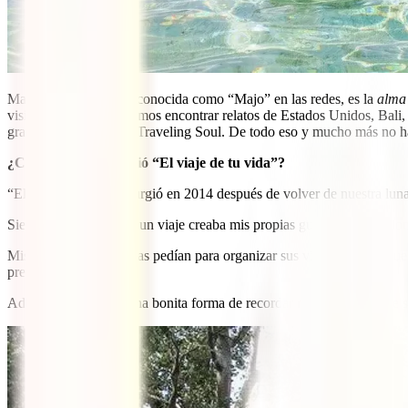
María José Cava, más conocida como “Majo” en las redes, es la
alma
visita. En su web podemos encontrar relatos de Estados Unidos, Bali, I
gran proyecto viajero: Traveling Soul. De todo eso y mucho más no hab
¿Cuándo y cómo nació “El viaje de tu vida”?
“El viaje de tu vida” surgió en 2014 después de volver de nuestra lun
Siempre que volvía de un viaje creaba mis propias guías en papel, dond
Mis amigos luego me las pedían para organizar sus viajes y pensé que
preparaba mis viajes.
Además, me parecía una bonita forma de recordar mis viajes, ya que 