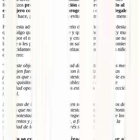
fronterizos
presten especial atención a menores viajando al
extranjero con solo uno de sus progenitores o tutores legales
.
Esto se hace, principalmente, para evitar la sustracción de menores.
Pese a esta advertencia del Ministerio de Exteriores, cabe destacar
que es algo que no siempre sucede y que muchos padres (y madres)
viajan por el mundo con sus hijos y cruzan fronteras sin que nadie
les pare o les pregunte por ello. Aun sabiendo esto, se recomienda
encarecidamente el tramitar la autorización para viajar con niños al
extranjero:
“
Con este objetivo y con la finalidad de garantizar que los menores
que viajen fuera del país cuenten con la autorización de las
personas que ostentan su patria potestad, resulta ineludible exigir
unos requisitos específicos que establezcan las medidas de
seguridad oportunas que eleven los estándares de su protección
integral.
En el caso de los menores que viajen solos o acompañados de
adultos que no ejercen la patria potestad, los agentes de fronteras
tienen potestad para realizar una inspección minuciosa de los
documentos y justificantes de viaje, a fin de salvaguardar la
seguridad de los menores y su interés superior.
“
Dónde se consigue la autorización para viajar al