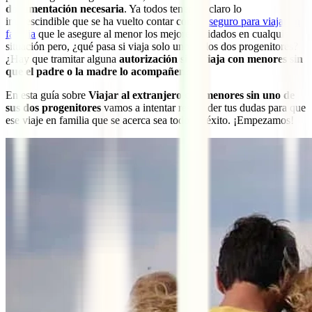
documentación necesaria
. Ya todos tenemos claro lo
imprescindible que se ha vuelto contar con un
seguro para viajar en
familia
que le asegure al menor los mejores cuidados en cualquier
situación pero, ¿qué pasa si viaja solo uno de los dos progenitores?
¿Hay que tramitar alguna
autorización si se viaja con menores sin
que el padre o la madre lo acompañen
?
En esta guía sobre
Viajar al extranjero con menores sin uno de
sus dos progenitores
vamos a intentar responder tus dudas para que
ese viaje en familia que se acerca sea todo un éxito. ¡Empezamos!