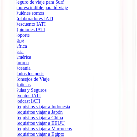
Seguro de viaje para Surf
Imprescindible para tú viaje
Quiénes somos
Colaboradores IATI
Descuento IATI
Opiniones IATI
Soporte
Blog
África
Ásia
América
Europa
Oceania
Todos los posts
Consejos de Viaje
Noticias
Guías y Seguros
Eventos IATI
Podcast IATI
Requisitos viajar a Indonesia
Requisitos viajar a Japón
Requisitos viajar a China
Requisitos viajar a EEUU
Requisitos viajar a Marruecos
Requisitos viajar a Egipto