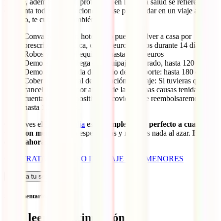
porque, además de gran protección en lo que a salud se refiere, tiene
en cuenta todas las situaciones que se pueden dar en un viaje así.
Por ello, te cubrimos también en:
Convalecencia en hotel si no puedes volver a casa por
prescripción médica, con 75 euros diarios durante 14 días.
Robos y daños al equipaje, hasta 1.000 euros
Demora en la entrega del equipaje facturado, hasta 120 euros
Demora en la salida del medio de transporte: hasta 180 euros
Cobertura opcional de Anulación de Viaje: Si tuvieras que
cancelar tu viaje por alguna de las muchas causas tenidas en
cuenta (incluido positivo en covid-19) te reembolsaremos con
hasta 1.000 euros.
Como ves el
IATI Familia
es el
complemento perfecto a cualquier
viaje con menores
. No esperes más y no dejes nada al azar.
Hazte
con él ahora
:
CONTRATAR SEGURO DE VIAJE CON MENORES
Calcula tu seguro
Sin comentarios
Qué leer a continuación