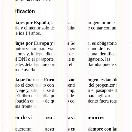
Identificación
Para viajes por España
, la autorización del progenitor no es
necesaria y el menor solo tiene la obligación de contar con un DNI a
partir de los 14 años.
Para viajes por Europa y la Zona Schengen
, es obligatorio contar
con la autorización para viajar con menores sin uno de los
progenitores y, independientemente de la edad, una identificación
como el DNI o el pasaporte. Aunque no es obligatorio, las
autoridades detallan que contar con el libro de familia puede ser
también de ayuda.
Para viajar fuera de Europa y la zona Schengen
, es también
necesario el documento con el consentimiento del progenitor o tutor
que no viaje y, además, se debe acompañar con el pasaporte del
menor. El libro de familia puede ser de ayuda para agilizar la
comprobación en caso de que dicho consentimiento fuera requerido
en alguna frontera.
Seguro de viaje para familias con menores
Todos queremos que
nuestros hijos cuenten siempre con las