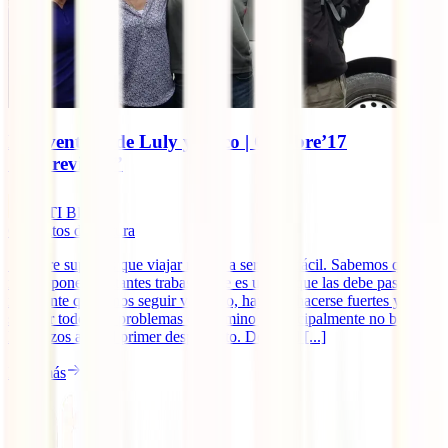
La aventura de Luly y Coco | Octubre’17
“Imprevistos”
IATI Blog
6
minutos de lectura
Siempre supimos que viajar no iba a ser nada fácil. Sabemos que la
ruta te pone constantes trabas y que es uno el que las debe pasar. Si
realmente queremos seguir viajando, hay que hacerse fuertes y
superar todos los problemas del camino y principalmente no bajar
los brazos ante el primer desperfecto. Desde el [...]
Leer más