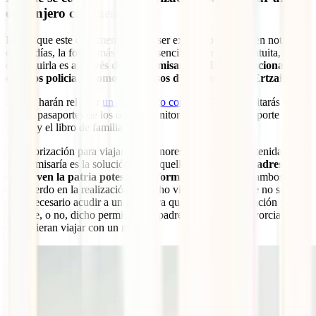
extranjero con menores
Pese a que este documento puede ser expedido también en notarías
o alcaldías, la forma más rápida y sencilla, además de gratuita, de
conseguirla es
a través de una comisaría de Policía Nacional o de
cuerpos policiales como los Mossos d’Esquadra y la Ertzaina
.
Ahí, te harán rellenar
un documento como ESTE
. Necesitarás los
DNI o pasaportes de los dos progenitores, el DNI o pasaporte del
menor y el libro de familia
La autorización para viajar con menores al extranjero obtenida desde
una comisaría es la solución para aquellos niños
cuyos padres
conserven la patria potestad de forma compartida
y ambos estén
de acuerdo en la realización de dicho viaje. En el caso de no ser así,
sería necesario acudir a un juez para que resuelva la situación y
otorgue, o no, dicho permiso para padres separados o divorciados
que quieran viajar con un menor.