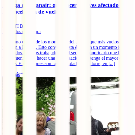
Huelga de Ryanair: qué hacer si te ves afectado por
la cancelación de vuelos
IATI Blog
5
minutos de lectura
El verano es uno de los momentos del año en que más vuelos salen
y llegan a España. Esto convierte esta época en un momento ideal
para todos aquellos trabajadores del sector aeroportuario que buscan
un momento para hacer una movilización que tenga el mayor eco
posible. En ocasiones son los controladores de torre, en [...]
Leer más