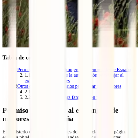
Tabla de contenidos
1
Permiso para viajar al extranjero de menores desde España
1.1
Dónde se consigue la autorización para viajar al
extranjero con menores
2
Otros documentos necesarios para viajar con menores
2.1
Identificación
2.2
Seguro de viaje para familias con menores
Permiso para viajar al extranjero de
menores desde España
El Ministerio de Asuntos Exteriores deja muy claro en su página que
existe, a nivel internacional, un mandato para que los agentes