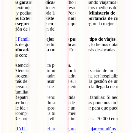
mejores garantías médicas
y, mucho más, cuando viajamos con
ellos al extranjero y no tenemos acceso a nuestros médicos de
familia y pediatras de toda la vida. Por ello,
el Ministerio de
Asuntos Exteriores insiste en la enorme importancia de contar
con un seguro de viaje en Familia
que te asegure la mejor
protección de inicio a fin del viaje.
El
IATI Familia
es
el mejor seguro para este tipo de viajes
.
Además de grandes coberturas médicas para ti, lo hemos dotado de
otras
enfocadas 100% a tus hijos
. Entre las más destacadas
contarás con:
Atención telefónica pediátrica.
Atención infantil inmediata por hospitalización de un
progenitor: Si el padre o la madre necesita ser hospitalizado
más de 24 horas, asumiremos el coste y la gestión de una
persona que cuide de los pequeños hasta la llegada de un
familiar.
Repatriación de menores asistida por un familiar: Si necesitas
ser hospitalizado durante más de 24 horas ponemos un billete
de ida y vuelta disposición de un familiar para que pueda
acompañar a casa a tus hijos menores.
Responsabilidad civil privada infantil: hasta 70.000 euros
Pero
el IATI Familia es el mejor seguro para viajar con niños