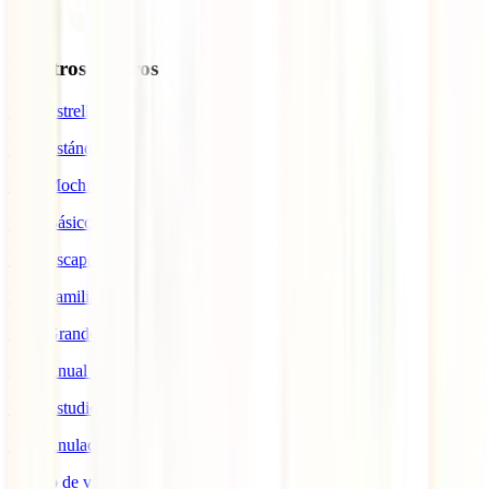
Nuestros seguros
IATI Estrella
IATI Estándar
IATI Mochilero
IATI Básico
IATI Escapadas
IATI Familia
IATI Grandes Viajeros
IATI Anual Multiviaje
IATI Estudios
IATI Anulación Premium
Seguro de viaje COVID