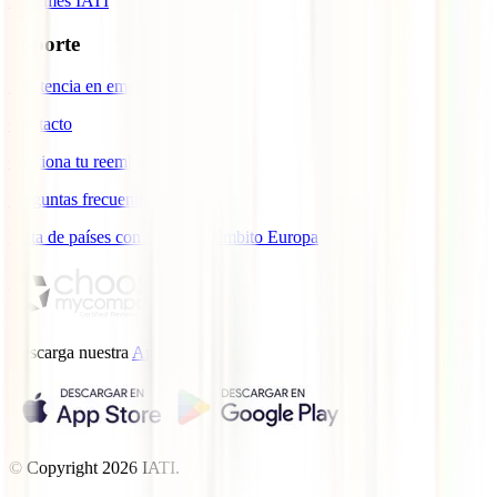
Informes IATI
Soporte
Asistencia en emergencias
Contacto
Gestiona tu reembolso
Preguntas frecuentes
Lista de países con cobertura ámbito Europa
Descarga nuestra
App.
© Copyright
2026
IATI.