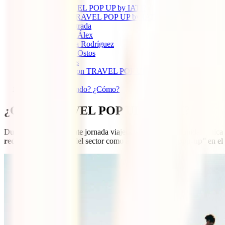
1
¿Qué es TRAVEL POP UP by IATI?
2
Ponentes del TRAVEL POP UP by IATI
2.1
Alan Estrada
2.2
Enrique Álex
2.3
Analucía Rodríguez
2.4
Agustín Ostos
3
Mesas redondas
4
IATI Seguros con TRAVEL POP UP
5
POP UP Time!
6
¿Dónde? ¿Cuándo? ¿Cómo?
¿Qué es TRAVEL POP UP by IATI?
Durante esta apasionante jornada viajera tendrás la oportunidad única
redondas
con líderes del sector como anfitriones y el “
pop-up
” en e