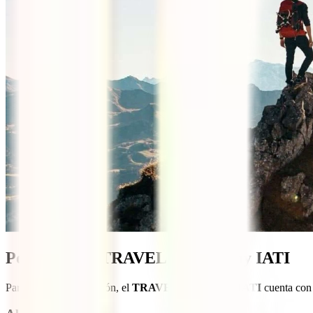
Ponentes del TRAVEL POP UP by IATI
Para esta primera edición, el
TRAVEL POP UP by IATI
cuenta con 