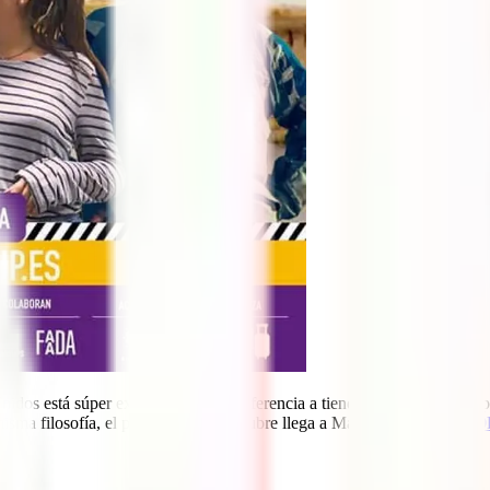
s está súper extendido y hace referencia a tiendas y eventos que apa
misma filosofía, el próximo 19 de octubre llega a Madrid
TRAVEL POP