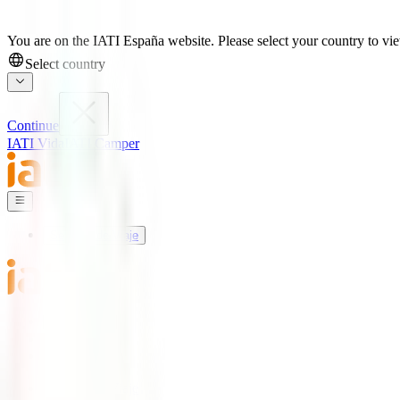
You are on the IATI España website. Please select your country to view
Select country
Continue
IATI Vida
IATI Camper
Seguros de Viaje
Mundo IATI
Soporte
Blog
Seguros de Viaje