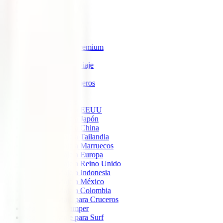
IATI Estrella
IATI Estándar
IATI Familia
IATI Escapadas
IATI Mochilero
IATI Anulación Premium
IATI Básico
IATI Anual Multiviaje
IATI Air Help
IATI Grandes Viajeros
IATI Estudios
Seguros de Viaje
Seguro de viaje a EEUU
Seguro de viaje a Japón
Seguro de viaje a China
Seguro de viaje a Tailandia
Seguro de viaje a Marruecos
Seguro de viaje a Europa
Seguro de viaje a Reino Unido
Seguro de viaje a Indonesia
Seguro de viaje a México
Seguro de viaje a Colombia
Seguro de viaje para Cruceros
Seguro para Camper
Seguro de viaje para Surf