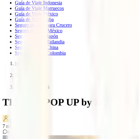
Guía de Viaje Indonesia
Guía de Viaje Marruecos
Guía de Viaje México
Guía de Viaje Cuba
Seguro de viaje para Crucero
Seguro de Viaje México
Seguro de viaje Japón
Seguro de viaje Tailandia
Seguro de viaje China
Seguro de viaje Colombia
Home
Blog
Travel pop up iati
TRAVEL POP UP by IATI, una op
IATI Blog
7
minutos de lectura
0