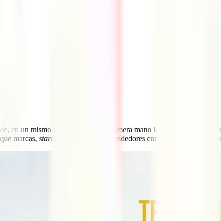
 de, en un mismo lugar, conocer de primera mano la experiencia de gran
l que marcas,
startups
y viajeros emprendedores compartirán contigo pro