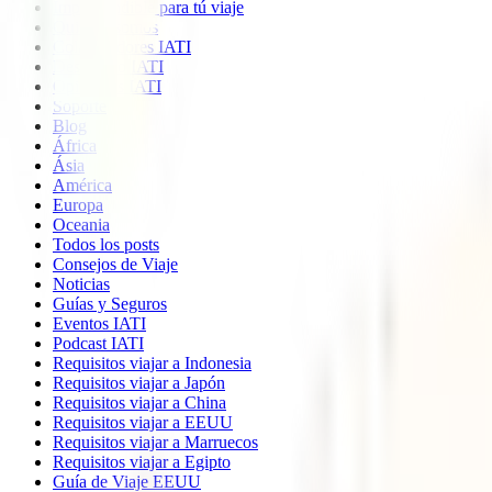
Imprescindible para tú viaje
Quiénes somos
Colaboradores IATI
Descuento IATI
Opiniones IATI
Soporte
Blog
África
Ásia
América
Europa
Oceania
Todos los posts
Consejos de Viaje
Noticias
Guías y Seguros
Eventos IATI
Podcast IATI
Requisitos viajar a Indonesia
Requisitos viajar a Japón
Requisitos viajar a China
Requisitos viajar a EEUU
Requisitos viajar a Marruecos
Requisitos viajar a Egipto
Guía de Viaje EEUU