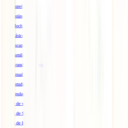
IATI Estrella
IATI Estándar
IATI Mochilero
IATI Básico
IATI Escapadas
IATI Familia
IATI Grandes Viajeros
IATI Anual Multiviaje
IATI Estudios
IATI Anulación Premium
Seguro de viaje COVID
Seguro de Salud
Seguro de Hogar