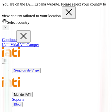
You are on the IATI España website. Please select your country to
view content tailored to your location.
Select country
Continue
IATI Vida
IATI Camper
Seguros de Viaje
Mundo IATI
Soporte
Blog