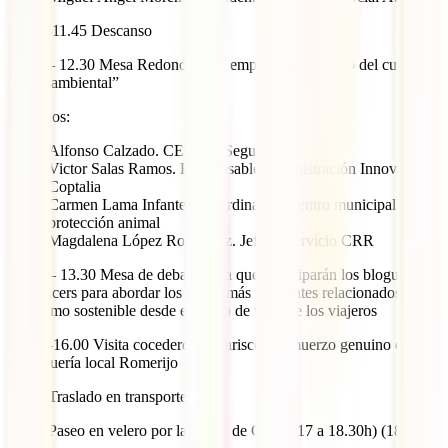
11.15 -11.45 Descanso
11.45 – 12.30 Mesa Redonda: “La empresa ante el reto del cuidado
medio ambiental”
Invitados:
Alfonso Calzado. CEO Iati Seguros
Victor Salas Ramos. Responsable administración Innovia
Coptalia
Carmen Lama Infantes. Coordinadora centro municipal
protección animal
Magdalena López Rodríguez. Jefa de servicio CRR
12.30 – 13.30 Mesa de debate en la que participarán los blogueros e
influencers para abordar los temas más relevantes relacionados con
el turismo sostenible desde el punto de vista de los viajeros
14.00 -16.00 Visita cocedero de marisco y almuerzo genuino en
marisquería local Romerijo
16.15 Traslado en transporte local
17.00 Paseo en velero por la Bahía de Cádiz (17 a 18.30h) (18.30 a