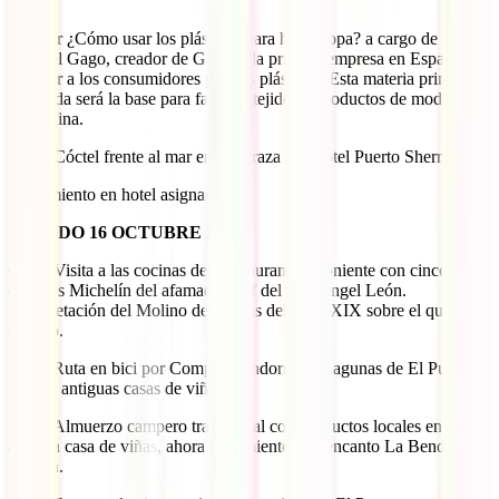
20.00)
* Taller ¿Cómo usar los plásticos para hacer ropa? a cargo de
Manuel Gago, creador de Gagers, la primera empresa en España en
premiar a los consumidores por sus plásticos. Esta materia prima
reciclada será la base para fabricar tejidos y productos de moda
masculina.
20.30 Cóctel frente al mar en la terraza del Hotel Puerto Sherry
Alojamiento en hotel asignado
SÁBADO 16 OCTUBRE 2019
09.00 Visita a las cocinas del Restaurante Aponiente con cinco
estrellas Michelín del afamado chef del mar Ángel León.
Interpretación del Molino de mareas del siglo XIX sobre el que está
situado.
11.15 Ruta en bici por Complejo endorreico Lagunas de El Puerto y
ruta de antiguas casas de viñas.
13.30 Almuerzo campero tradicional con productos locales en
antigua casa de viñas, ahora alojamiento con encanto La Bendita
Locura.