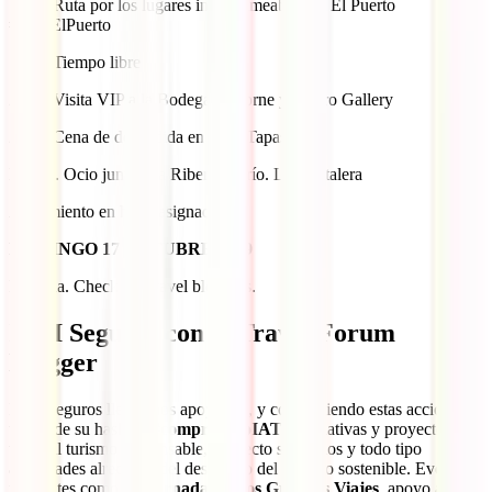
17.00 Ruta por los lugares instagrameables de El Puerto
#InstaElPuerto
18.30 Tiempo libre
20.00 Visita VIP a la Bodega Osborne y a Toro Gallery
21.30 Cena de despedida en Toro Tapas
Noche. Ocio junto a la Ribera del río. La Cristalera
Alojamiento en hotel asignado
DOMINGO 17 OCTUBRE 2019
Mañana. Check out travel bloggers.
IATI Seguros con el Travel Forum
Blogger
IATI Seguros lleva años apoyando, y compartiendo estas acciones a
través de su hashtag
#compromisoIATI
, iniciativas y proyectos en
torno al turismo responsable, proyecto solidarios y todo tipo
actividades alrededor del desarrollo del turismo sostenible. Eventos
referentes como las
Jornadas de los Grandes Viajes
, apoyo a las