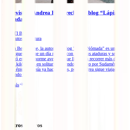
Entrevista a Andrea Bergareche del blog “Lápiz
Nómada”
IATI Blog
12
minutos de lectura
Andrea Bergareche, la autora del blog "Lápiz Nómada" es una
viajera guerrera que un día rompió con todas sus ataduras y se
embarcó en una enorme aventura que llevaría a recorrer más de
10.000 kilómetros en solitario haciendo autostop por Sudamérica.
De esa épica travesía ya hace 5 años, pero Andrea sigue viajado e
inspirando [...]
Leer más
Nuestros seguros