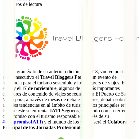
5
minutos de lectura
0
Tras el gran éxito de su anterior edición, en 2018, vuelve por tercer
año consecutivo el
Travel Bloggers Forum
, un evento de
referencia para el turismo sostenible y los bloggers de viajes. Entre
el
14 y el 17 de noviembre
, algunos de los más importantes
creadores de contenido de viajes se reunirán en El Puerto de Santa
María para, a través de mesas de debate y talleres, debatir sobre las
actuales tendencias en al ámbito de turismo y los principales retos a
los que este se enfrenta.
IATI Seguros
, siguiendo con su férreo
compromiso con el turismo responsable (a través de su
#compromisoIATI
) y el mundo de los viajes, será el
Colaborador
Principal de los Jornadas Profesionales