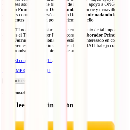
diferentes asociaciones de bloggers de España, apoyo a ONG’s
como la
Fundación Nen Deu
o
Camboya sonríe
y maravillosas
acciones como la que llevó a
Nacho Dean a unir nadando los 5
continentes
, son solo un pequeño ejemplo de ello.
Así, IATI no podía no estar presente en un evento de tal importancia
como es el Travel Blogger Forum, como
Colaborador Principal
de las Jornadas Profesionales
. Si estás más interesado en conocer
los diferentes proyecto e iniciativas en las que IATI trabaja con su
#compromisoIATI, no te pierdas este artículo:
El compromiso IATI
.
EL COMPROMISO IATI
Calcula tu seguro
Sin comentarios
Qué leer a continuación