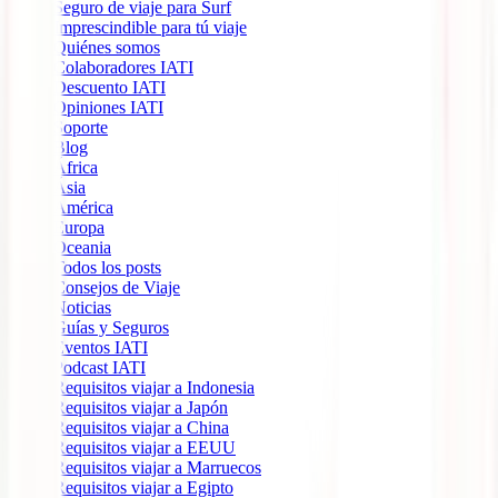
Seguro de viaje para Surf
Imprescindible para tú viaje
Quiénes somos
Colaboradores IATI
Descuento IATI
Opiniones IATI
Soporte
Blog
África
Ásia
América
Europa
Oceania
Todos los posts
Consejos de Viaje
Noticias
Guías y Seguros
Eventos IATI
Podcast IATI
Requisitos viajar a Indonesia
Requisitos viajar a Japón
Requisitos viajar a China
Requisitos viajar a EEUU
Requisitos viajar a Marruecos
Requisitos viajar a Egipto