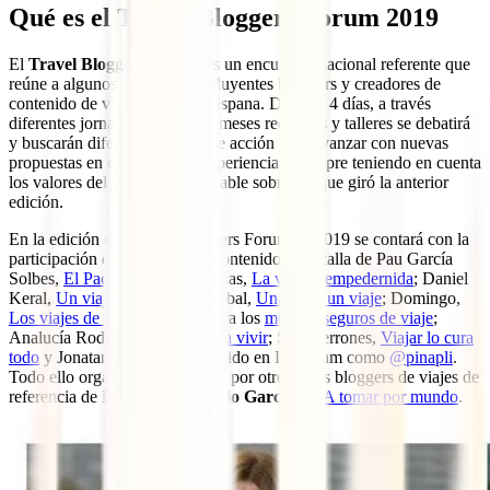
Qué es el Travel Bloggers Forum 2019
El
Travel Bloggers Forum
es un encuentro nacional referente que
reúne a algunos de los mas influyentes bloggers y creadores de
contenido de viajes de habla hispana. Durante 4 días, a través
diferentes jornadas de trabajo, meses redondas y talleres se debatirá
y buscarán diferentes puntos de acción para avanzar con nuevas
propuestas en el turismo de experiencias, siempre teniendo en cuenta
los valores del turismo responsable sobre los que giró la anterior
edición.
En la edición del Travel Bloggers Forum de 2019 se contará con la
participación de creadores de contenido de la talla de Pau García
Solbes,
El Pachinko
; Nani Arenas,
La viajera empedernida
; Daniel
Keral,
Un viaje creativo
; Eva Abal,
Una idea, un viaje
; Domingo,
Los viajes de Domi
que compara los
mejores seguros de viaje
;
Analucía Rodríguez,
Viajar para vivir
; Sara Terrones,
Viajar lo cura
todo
y Jonatan Rius, más conocido en Instagram como
@pinapli
.
Todo ello organizado y dirigido por otro de los bloggers de viajes de
referencia de España:
José Pablo García
, de
A tomar por mundo
.