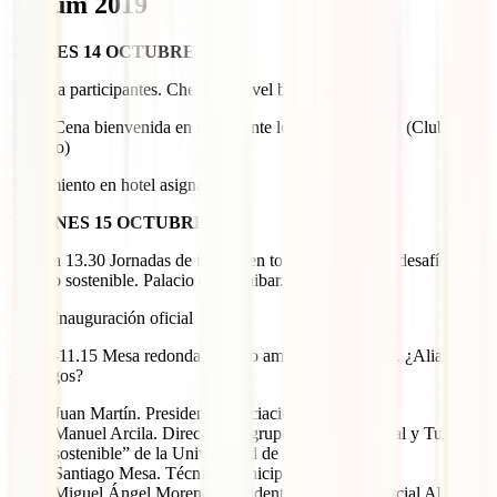
Forum 2019
JUEVES 14 OCTUBRE 2019
Llegada participantes. Check in travel bloggers
21.00 Cena bienvenida en restaurante local La Venencia (Club
Náutico)
Alojamiento en hotel asignado
VIERNES 15 OCTUBRE 2019
10.00 a 13.30 Jornadas de trabajo en torno a los retos y desafíos del
turismo sostenible. Palacio de Aranibar.
10.00 Inauguración oficial
10.30 -11.15 Mesa redonda “Medio ambiente y turismo. ¿Aliados o
enemigos?
Juan Martín. Presidente Asociación Salarte
Manuel Arcila. Director del grupo “Cambio global y Turismo
sostenible” de la Universidad de Cádiz.
Santiago Mesa. Técnico municipal de Fomento
Miguel Ángel Moreno. Presidente Centro Comercial Abierto