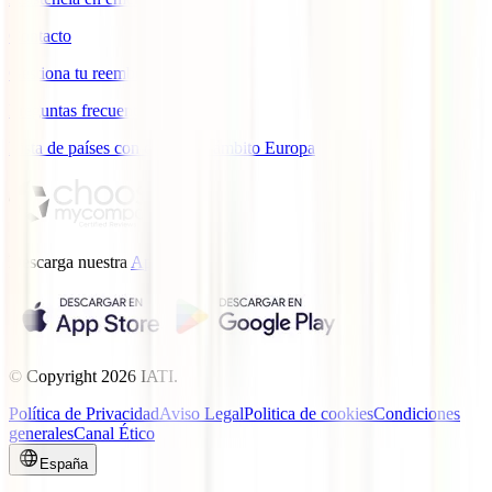
Contacto
Gestiona tu reembolso
Preguntas frecuentes
Lista de países con cobertura ámbito Europa
Descarga nuestra
App.
© Copyright
2026
IATI.
Política de Privacidad
Aviso Legal
Politica de cookies
Condiciones
generales
Canal Ético
España