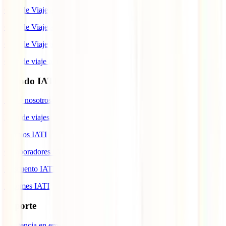
Guía de Viaje a México
Guía de Viaje a Marruecos
Guía de Viaje a Cuba
Guía de viaje a Indonesia
Mundo IATI
Sobre nosotros
Blog de viajes
Premios IATI
Colaboradores IATI
Descuento IATI
Informes IATI
Soporte
Asistencia en emergencias