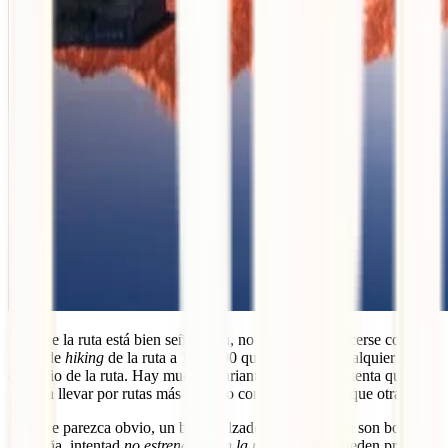
Aunque la ruta está bien señalizada, no está de más hacerse con el
mapa de
hiking
de la ruta a 1:50.000 que venden en cualquier punto
de inicio de la ruta. Hay muchas variantes a tener en cuenta que te
pueden llevar por rutas más largas o con más desnivel que otras.
Aunque parezca obvio, un buen calzado es esencial. Si son botas de
montaña, intentad
no estrenarlas en la ruta
, porque pueden producir