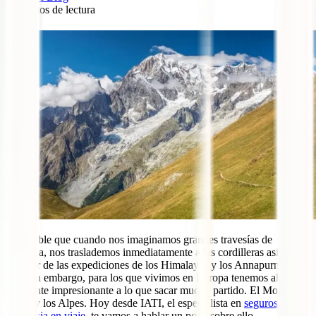
6
minutos de lectura
6
Es posible que cuando nos imaginamos grandes travesías de
montaña, nos traslademos inmediatamente a las cordilleras asiáticas,
al sabor de las expediciones de los Himalayas y los Annapurnas,
pero sin embargo, para los que vivimos en Europa tenemos algo
realmente impresionante a lo que sacar mucho partido. El Mont
Blanc y los Alpes. Hoy desde IATI, el especialista en
seguros de
asistencia en viaje
, te vamos a hablar un poco sobre ello.