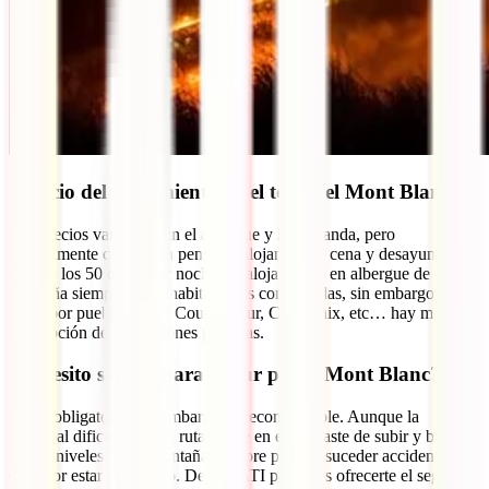
¿Precio del alojamiento en el tour del Mont Blanc?
Los precios varían según el albergue y la demanda, pero
normalmente con media pensión (alojamiento, cena y desayuno)
rondan los 50 euros por noche. El alojamiento en albergue de
montaña siempre es en habitaciones compartidas, sin embargo al
pasar por pueblos o por Courmayeur, Chamonix, etc… hay mucha
más opción de habitaciones privadas.
¿Necesito seguro para e tour por el Mont Blanc?
No es obligatorio, sin embargo es recomendable. Aunque la
principal dificultad de la ruta reside en el desgaste de subir y bajar
los desniveles, en la montaña siempre pueden suceder accidentes y
es mejor estar prevenido. Desde IATI podemos ofrecerte el seguro