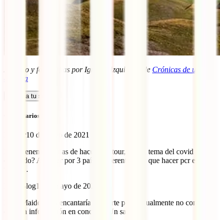
Artículo y fotografías por Ignacio Izquierdo, de
Crónicas de una
cámara
Calcula tu seguro
Comentarios (6)
Maider
10 de mayo de 2021
Hola, tenemos ganas de hacer este tour, con el tema del covid como
está todo? Al pasar por 3 países diferentes hay que hacer pcr en
todos…
IATI Blog
11 de mayo de 2021
Hola Maider, nos encantaría ayudarte pero actualmente no contamos
con esa información en concreto. Un saludo