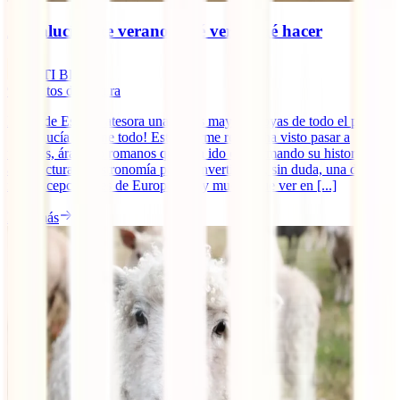
Andalucía este verano: qué ver y qué hacer
IATI Blog
9
minutos de lectura
El sur de España atesora una de las mayores joyas de todo el país.
¡Andalucía lo tiene todo! Este enorme región ha visto pasar a
fenicios, árabes o romanos que han ido conformando su historia,
arquitectura y gastronomía para convertirla en, sin duda, una de las
más excepcionales de Europa. ¡Hay mucho que ver en [...]
Leer más