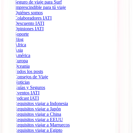
Seguro de viaje para Surf
Imprescindible para tú viaje
Quiénes somos
Colaboradores IATI
Descuento IATI
Opiniones IATI
Soporte
Blog
África
Ásia
América
Europa
Oceania
Todos los posts
Consejos de Viaje
Noticias
Guías y Seguros
Eventos IATI
Podcast IATI
Requisitos viajar a Indonesia
Requisitos viajar a Japón
Requisitos viajar a China
Requisitos viajar a EEUU
Requisitos viajar a Marruecos
Requisitos viajar a Egipto