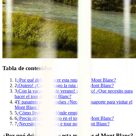
Tabla de contenidos
1
¿Por qué debería hacer esta ruta por el Mont Blanc?
2
¡Quiero! ¿Cuándo hago la ruta por el Mont Blanc?
3
¡Con la vacaciones de verano! ¡Perfecto! ¿Que necesito para
hacer el tour del Mont Blanc?
4
Y pasamos por tres países ¿Necesito pasaporte para visitar el
Mont Blanc?
5
¿Cómo llego? ¿Por dónde empiezo?
6
¿Precio del alojamiento en el tour del Mont Blanc?
7
¿Necesito seguro para e tour por el Mont Blanc?
¿Por qué debería hacer esta ruta por el Mont Blanc?