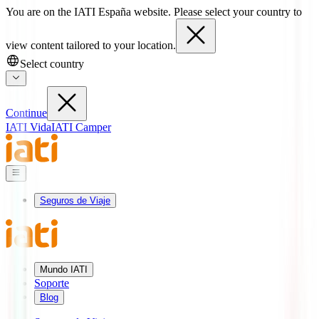
You are on the IATI España website. Please select your country to
view content tailored to your location.
Select country
Continue
IATI Vida
IATI Camper
Seguros de Viaje
Mundo IATI
Soporte
Blog