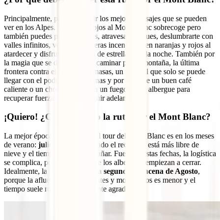
Principalmente, para descubrir los mejores paisajes que se pueden
ver en los Alpes. Mirar a los ojos al Mont Blanc sobrecoge pero
también puedes pisar glaciares, atravesar bosques, deslumbrarte con
valles infinitos, ver las cordilleras incendiarse en naranjas y rojos al
atardecer y disfrutar del mapa de estrellas por la noche. También por
la magia que se desprende de caminar por la montaña, la última
frontera contra el turismo de masas, un lugar al que solo se puede
llegar con el poder de tus piernas y por tomarse un buen café
caliente o un chocolate junto a un fuego en un albergue para
recuperar fuerzas antes de seguir adelante.
¡Quiero! ¿Cuándo hago la ruta por el Mont Blanc?
La mejor época para recorrer el tour del Mont Blanc es en los meses
de verano:
julio y agosto
, cuando el recorrido está más libre de
nieve y el tiempo suele acompañar. Fuera de estas fechas, la logística
se complica, porque muchos de los albergues empiezan a cerrar.
Idealmente, la mejor fecha es
la segunda quincena de Agosto
,
porque la afluencia de caminantes y montañeros es menor y el
tiempo suele mantenerse bastante agradable.