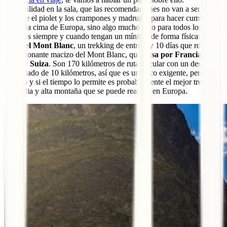
Tranquilidad en la sala, que las recomendaciones no van a ser para
calzarse el piolet y los crampones y madrugar para hacer cumbre en
la gélida cima de Europa, sino algo mucho apto para todos los
públicos siempre y cuando tengan un mínimo de forma física:
el
tour del Mont Blanc
, un trekking de entre 7 y 10 días que rodea el
impresionante macizo del Mont Blanc, que
pasa por Francia,
Italia y Suiza
. Son 170 kilómetros de ruta circular con un desnivel
acumulado de 10 kilómetros, así que es un poco exigente, pero a
cambio y si el tiempo lo permite es probablemente el mejor trekking
de media y alta montaña que se puede realizar en Europa.