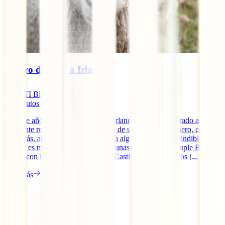
Seguro de viaje a Irlanda
IATI Blog
10
minutos de lectura
Durante años, el seguro de viaje a Irlanda se ha considerado algo
altamente recomendable para gozar de un viaje seguro pero, como
ya sabrás, ahora se ha convertido en algo 100% imprescindible.
Irlanda es mucho más que tomarse unas pintas en el Temple Bar. Te
espera con lugares únicos como el Castillo de Blanrey, los [...]
Leer más