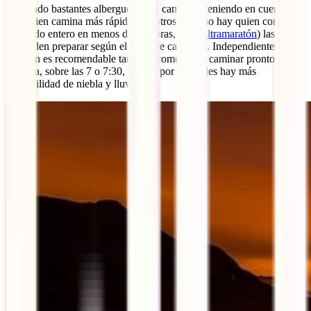
Habiendo bastantes albergues en el camino y teniendo en cuenta que
hay quien camina más rápido que otros (incluso hay quien corre el
recorrido entero en menos de 20 horas, en
la ultramaratón
) las etapas
se pueden preparar según el nivel de cada uno. Independientemente
del plan es recomendable también comenzar a caminar pronto por la
mañana, sobre las 7 o 7:30, ya que por las tardes hay más
probabilidad de niebla y lluvia.