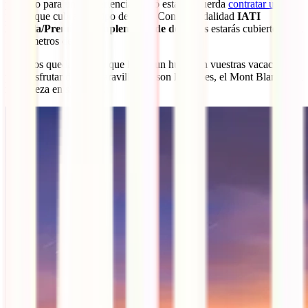
perfecto para una experiencia como esta. Recuerda
contratar una
póliza
que cubra este tipo de rutas. Con la modalidad
IATI
Estrella/Premium + suplemento de deportes
estarás cubierto hasta
5000 metros de altitud.
Solo nos queda esperar que hagas un hueco en vuestras vacaciones
para disfrutar de esa maravilla que son los Alpes, el Mont Blanc, y la
naturaleza en sí misma.