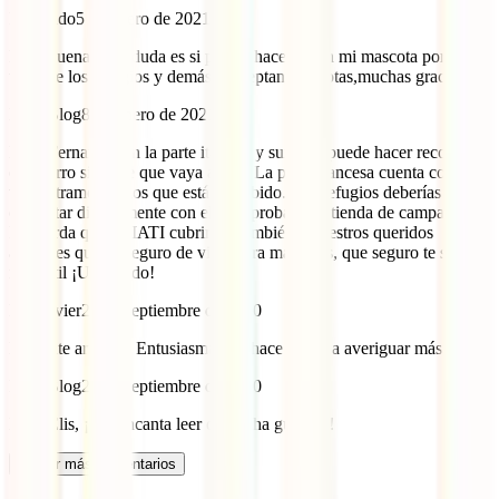
Fernando
5 de enero de 2021
Hola buenas! Mi duda es si podría hacerla con mi mascota por el
tema de los refugios y demás si aceptan mascotas,muchas gracias
IATI Blog
8 de enero de 2021
Hola Fernando, en la parte italiana y suiza se puede hacer recorrido
con perro siempre que vaya atado. La parte francesa cuenta con
varios tramos en los que está prohibido. Los refugios deberías
consultar directamente con ellos o probar con tienda de campaña.
Recuerda que en IATI cubrimos también a nuestros queridos
animales que el Seguro de viaje para mascotas, que seguro te será
muy útil ¡Un saludo!
Elis Javier
28 de septiembre de 2020
Exelente artículo. Entusiasma y te hace poner a averiguar más.
IATI Blog
29 de septiembre de 2020
Hola Elis, ¡nos encanta leer que te ha gustado!
Cargar más comentarios