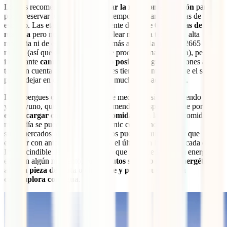
Lo más recomendable es
planificar la ruta con antelación
para
poder reservar los albergues con tiempo y evitar problemas de
espacio. Las etapas serán diariamente de
entre 6 y 8 horas de
marcha
pero no es necesario emplear ninguna técnica de alta
montaña ni de escalada. El punto más alto de la ruta son 2665
metros (así que es muy raro que se produzca mal de altura), pero es
importante
caminar lo más ligero posible
. Algunas opciones a
tener en cuenta es que los albergues tienen mantas, así que el saco se
puede dejar en casa o llevar como mucho un saco sábana.
Los albergues ofrecen la opción de media pensión incluyendo cena
y desayuno, que es algo muy recomendable especialmente por
evitar cargar con el peso de la comida
. Para la propia comida del
mediodía se puede preparar un picnic comprando en los
supermercados al ir pasando por los pueblos, aunque hay que
estudiar con anterioridad cual será el último en la ruta de cada día.
Imprescindible llevar siempre algo que nos pueda dar esa energía
extra en algún momento,
como frutos secos, barritas energéticas,
alguna pieza de fruta o chocolate y por supuesto, una
cantimplora con agua
.