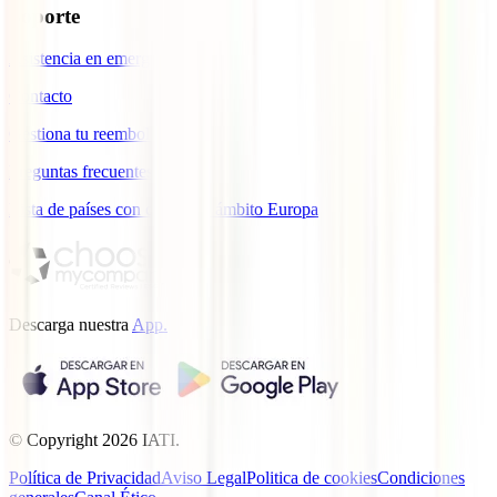
Soporte
Asistencia en emergencias
Contacto
Gestiona tu reembolso
Preguntas frecuentes
Lista de países con cobertura ámbito Europa
Descarga nuestra
App.
© Copyright
2026
IATI.
Política de Privacidad
Aviso Legal
Politica de cookies
Condiciones