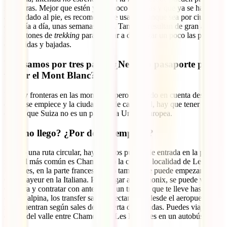
rozaduras. Mejor que estén ya un poco viajadas y que ya se hayan
acomodado al pie, es recomendable usarlas aunque sea por ciudad y
en el día a día, unas semanas antes. También resultan de gran ayuda
los bastones de
trekking
para ayudar a descargar un poco las piernas
en subidas y bajadas.
Y pasamos por tres países ¿Necesito pasaporte para
visitar el Mont Blanc?
No hay fronteras en las montañas, pero teniendo en cuenta desde
donde se empiece y la ciudadanía de cada cual, hay que tener en
cuenta que Suiza no es un país de la Unión Europea.
¿Cómo llego? ¿Por dónde empiezo?
Siendo una ruta circular, hay muchos puntos de entrada en la propia
ruta. El más común es Chamonix o la cercana localidad de Les
Houches, en la parte francesa, pero también se puede empezar en
Courmayeur en la Italiana. Para llegar a Chamonix, se puede volar a
Ginebra y contratar con antelación un transfer que te lleve hasta esta
ciudad alpina, los transfer salen directamente desde el aeropuerto y
se encuentran según sales de la puerta de llegadas. Puedes viajar por
dentro del valle entre Chamonix y Les Houches en un autobús local.