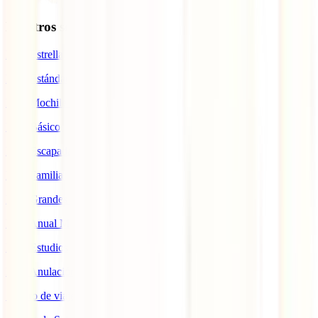
Nuestros seguros
IATI Estrella
IATI Estándar
IATI Mochilero
IATI Básico
IATI Escapadas
IATI Familia
IATI Grandes Viajeros
IATI Anual Multiviaje
IATI Estudios
IATI Anulación Premium
Seguro de viaje COVID