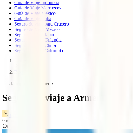
Guía de Viaje Indonesia
Guía de Viaje Marruecos
Guía de Viaje México
Guía de Viaje Cuba
Seguro de viaje para Crucero
Seguro de Viaje México
Seguro de viaje Japón
Seguro de viaje Tailandia
Seguro de viaje China
Seguro de viaje Colombia
Home
Blog
Seguro viaje armenia
Seguro de viaje a Armenia
IATI Blog
9
minutos de lectura
0