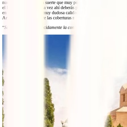
nuestro bolsillo. Es una suerte que muy pocos países tienen y que se
el Reino de España, una vez ahí deberás pagar
los elevados precios d
en centros médicos de muy dudosa calidad al no conocer el país. Es p
Armenia
que te asegure las coberturas necesarias. Dice:
“
Se recomienda encarecidamente la contratación de un seguro de via