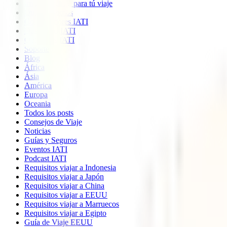
Imprescindible para tú viaje
Quiénes somos
Colaboradores IATI
Descuento IATI
Opiniones IATI
Soporte
Blog
África
Ásia
América
Europa
Oceania
Todos los posts
Consejos de Viaje
Noticias
Guías y Seguros
Eventos IATI
Podcast IATI
Requisitos viajar a Indonesia
Requisitos viajar a Japón
Requisitos viajar a China
Requisitos viajar a EEUU
Requisitos viajar a Marruecos
Requisitos viajar a Egipto
Guía de Viaje EEUU