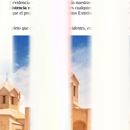
 ve muy evidenciada cuando dejamos atrás nuestras fronteras. Armenia e
e la asistencia médica del país
si sufres cualquier enfermedad o accid
or eso que el propio Ministerio de Asuntos Exteriores
insiste en la en
je completo que cubra enfermedad, accidentes, evacuación y repatriac