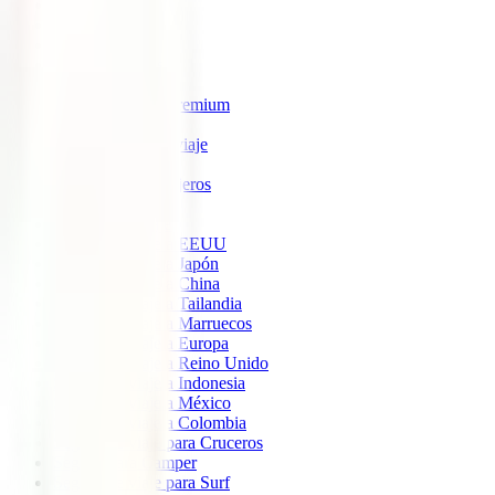
IATI Estrella
IATI Estándar
IATI Familia
IATI Escapadas
IATI Mochilero
IATI Anulación Premium
IATI Básico
IATI Anual Multiviaje
IATI Air Help
IATI Grandes Viajeros
IATI Estudios
Seguros de Viaje
Seguro de viaje a EEUU
Seguro de viaje a Japón
Seguro de viaje a China
Seguro de viaje a Tailandia
Seguro de viaje a Marruecos
Seguro de viaje a Europa
Seguro de viaje a Reino Unido
Seguro de viaje a Indonesia
Seguro de viaje a México
Seguro de viaje a Colombia
Seguro de viaje para Cruceros
Seguro para Camper
Seguro de viaje para Surf