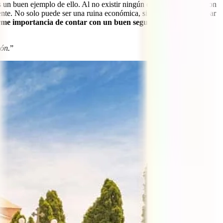
s un buen ejemplo de ello. Al no existir ningún convenio de salud con
ente. No solo puede ser una ruina económica, sino que podrías acabar
orme importancia de contar con un buen seguro de viaje a
ión.
”