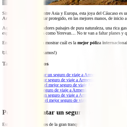
Situado en la frontera entre Asia y Europa, esta joya del Cáucaso es u
Armenia
te asegura estar protegido, en las mejores manos, de inicio a 
Aquí te esperan abrumadores paisajes de pura naturaleza, una rica gas
espectaculares ciudades como Yerevan… No te van a faltar planes y qui
En esta guía te vamos a mostrar cuál es la
mejor póliza internaciona
Եկ սկսենք! (¡Empezamos!)
Tabla de contenidos
1
Por qué contratar un seguro de viaje a Armenia
2
¿Cuál es el mejor seguro de viaje a Armenia?
3
Qué debe tener el mejor seguro de viaje Armenia, característic
4
Cobertura del seguro de viaje a Armenia
5
Cuánto cuesta un seguro de viaje a Armenia
6
Cómo contratar el mejor seguro de viaje a Armenia
Por qué contratar un seguro de viaje a Ar
Estando en casa gozamos de la gran tranquilidad que nos da el saber qu