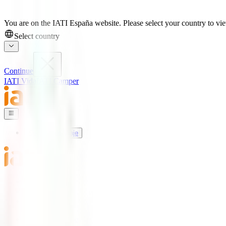
You are on the IATI España website. Please select your country to view
Select country
Continue
IATI Vida
IATI Camper
Seguros de Viaje
Mundo IATI
Soporte
Blog
Seguros de Viaje