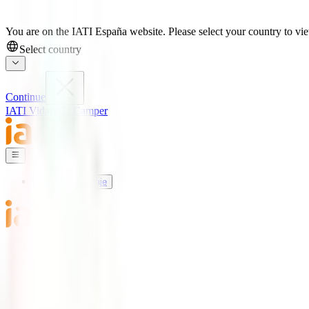
You are on the IATI España website. Please select your country to view
Select country
Continue
IATI Vida
IATI Camper
Seguros de Viaje
Mundo IATI
Soporte
Blog
Seguros de Viaje