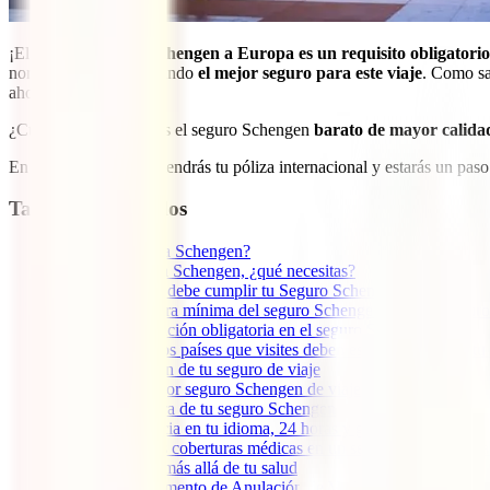
¡El
seguro de viaje Schengen a Europa es un requisito obligatorio
normal que estés buscando
el mejor seguro para este viaje
. Como sa
ahora mismo tienes.
¿Cuánto vale? ¿Cuál es el seguro Schengen
barato de mayor calida
En breves minutos ya tendrás tu póliza internacional y estarás un p
Tabla de contenidos
1
¿Qué es la zona Schengen?
2
Viajar a la zona Schengen, ¿qué necesitas?
3
Requisitos que debe cumplir tu Seguro Schengen de viaje
3.1
Cobertura mínima del seguro Schengen de viaje a Eur
3.2
Repatriación obligatoria en el seguro Schengen
3.3
Todos los países que visites deben estar incluidos en 
3.4
Duración de tu seguro de viaje
4
¿Cuál es el mejor seguro Schengen de viaje?
5
Coberturas extra de tu seguro Schengen
5.1
Asistencia en tu idioma, 24 horas y gratuita
5.2
Amplias coberturas médicas en un seguro Schengen ba
5.3
Mucho más allá de tu salud
5.4
Complemento de Anulación de Viaje