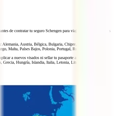
antes de contratar tu seguro Schengen para viajar por Europa tengas
n: Alemania, Austria, Bélgica, Bulgaria, Chipre, República Checa,
urgo, Malta, Países Bajos, Polonia, Portugal, Rumanía y Suecia.
plicar a nuevos visados ni sellar tu pasaporte al pasar de un país a
, Grecia, Hungría, Islandia, Italia, Letonia, Lituania, Luxemburgo,