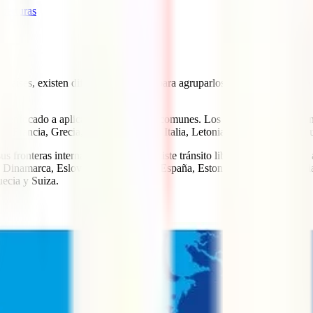
berturas
aíses, existen diferentes términos para agruparlos. Es importante que 
te enfocado a aplicación de políticas comunes. Los países miembros so
, Francia, Grecia, Hungría, Irlanda, Italia, Letonia, Lituania, Luxemb
 fronteras internas y por los que existe tránsito libre sin necesidad de a
 Dinamarca, Eslovaquia, Eslovenia, España, Estonia, Finlandia, Francia
ecia y Suiza.