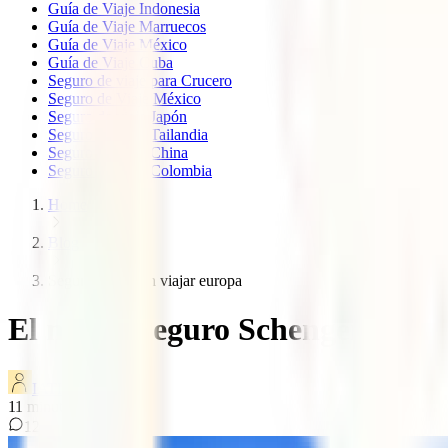
Guía de Viaje Indonesia
Guía de Viaje Marruecos
Guía de Viaje México
Guía de Viaje Cuba
Seguro de viaje para Crucero
Seguro de Viaje México
Seguro de viaje Japón
Seguro de viaje Tailandia
Seguro de viaje China
Seguro de viaje Colombia
Home
Blog
Seguro schengen viajar europa
El mejor Seguro Schengen para 
IATI Blog
11
minutos de lectura
12