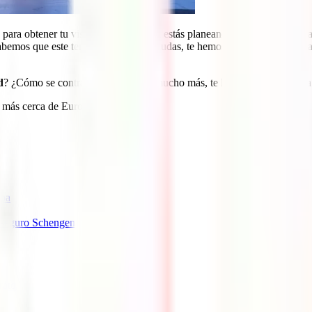
para obtener tu visado Schengen! Si estás planeando un viaje a Europ
bemos que este tema suele generar dudas, te hemos preparado esta detal
d
? ¿Cómo se contrata? Todo esto y mucho más, te lo detallamos en esta
aso más cerca de Europa. ¡Empezamos!
opa
tu seguro Schengen
rato