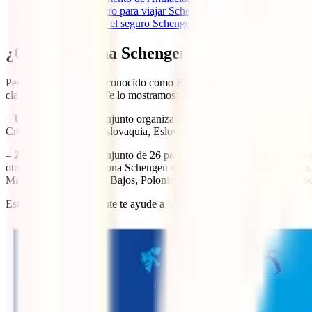
6
Precio del Seguro para viajar Schengen – Barato y Grandes co
7
Cómo contratar el seguro Schengen
¿Qué es la zona Schengen?
Pese que al continente conocido como Europa está conformado por 50 p
claras sus diferencias. Te lo mostramos:
–
Unión Europea
: Conjunto organizativo de 27 países, principalmen
Croacia, Dinamarca, Eslovaquia, Eslovenia, España, Estonia, Finlandia
–
Zona Schengen
: Conjunto de 26 países europeos que han abolido sus
otro. Los países de la zona Schengen son: Alemania, Austria, Bélgica,
Malta, Noruega, Países Bajos, Polonia, Portugal, República Checa, Su
Esta imagen seguramente te ayude a hacerte una idea: