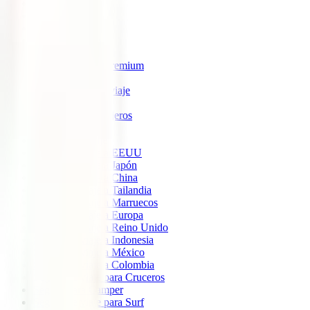
IATI Estrella
IATI Estándar
IATI Familia
IATI Escapadas
IATI Mochilero
IATI Anulación Premium
IATI Básico
IATI Anual Multiviaje
IATI Air Help
IATI Grandes Viajeros
IATI Estudios
Seguros de Viaje
Seguro de viaje a EEUU
Seguro de viaje a Japón
Seguro de viaje a China
Seguro de viaje a Tailandia
Seguro de viaje a Marruecos
Seguro de viaje a Europa
Seguro de viaje a Reino Unido
Seguro de viaje a Indonesia
Seguro de viaje a México
Seguro de viaje a Colombia
Seguro de viaje para Cruceros
Seguro para Camper
Seguro de viaje para Surf