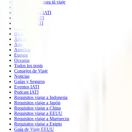
Imprescindible para tú viaje
Quiénes somos
Colaboradores IATI
Descuento IATI
Opiniones IATI
Soporte
Blog
África
Ásia
América
Europa
Oceania
Todos los posts
Consejos de Viaje
Noticias
Guías y Seguros
Eventos IATI
Podcast IATI
Requisitos viajar a Indonesia
Requisitos viajar a Japón
Requisitos viajar a China
Requisitos viajar a EEUU
Requisitos viajar a Marruecos
Requisitos viajar a Egipto
Guía de Viaje EEUU