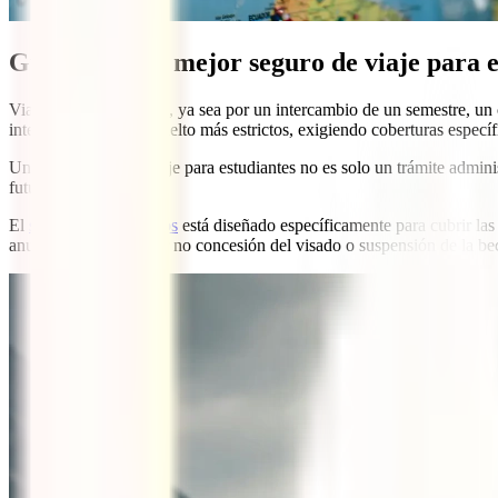
Guía 2026: El mejor seguro de viaje para e
Viajar como estudiante, ya sea por un intercambio de un semestre, un
internacional se han vuelto más estrictos, exigiendo coberturas espec
Un buen seguro de viaje para estudiantes no es solo un trámite administ
futuro académico.
El
seguro IATI Estudios
está diseñado específicamente para cubrir las
anulación opcional por no concesión del visado o suspensión de la b