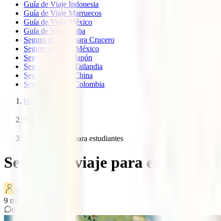
Guía de Viaje Indonesia
Guía de Viaje Marruecos
Guía de Viaje México
Guía de Viaje Cuba
Seguro de viaje para Crucero
Seguro de Viaje México
Seguro de viaje Japón
Seguro de viaje Tailandia
Seguro de viaje China
Seguro de viaje Colombia
Home
Blog
Seguro de viaje para estudiantes
Seguro de viaje para estudiante
IATI Blog
9
minutos de lectura
0