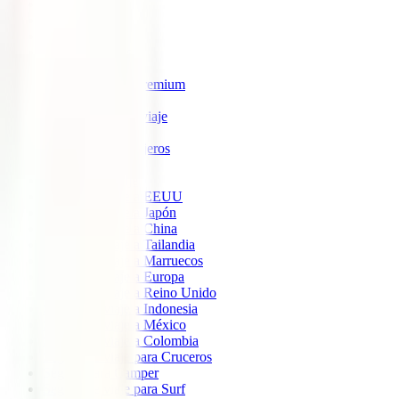
IATI Estrella
IATI Estándar
IATI Familia
IATI Escapadas
IATI Mochilero
IATI Anulación Premium
IATI Básico
IATI Anual Multiviaje
IATI Air Help
IATI Grandes Viajeros
IATI Estudios
Seguros de Viaje
Seguro de viaje a EEUU
Seguro de viaje a Japón
Seguro de viaje a China
Seguro de viaje a Tailandia
Seguro de viaje a Marruecos
Seguro de viaje a Europa
Seguro de viaje a Reino Unido
Seguro de viaje a Indonesia
Seguro de viaje a México
Seguro de viaje a Colombia
Seguro de viaje para Cruceros
Seguro para Camper
Seguro de viaje para Surf