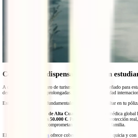
Coberturas indispensables para un estudia
A diferencia de un seguro de turismo convencional, diseñado para esta
derivados de estancias prolongadas. En 2026, la movilidad internaciona
Estas son las garantías fundamentales que no pueden faltar en tu póliz
Gastos Médicos de Alta Cuantía:
La inflación médica global
pueda superar los
50.000 €
. Para garantizar una protección rea
impagables que comprometan tu futuro o el de tu familia.
El
seguro IATI Estudios
ofrece cobertura médica sin franquicia y con