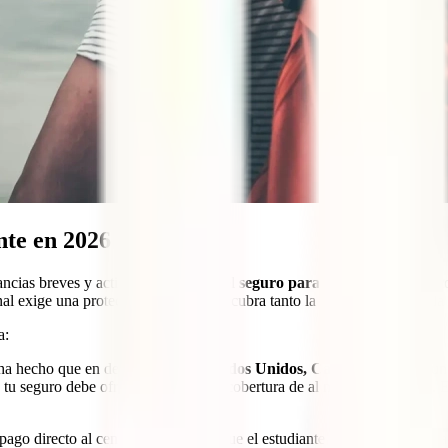
nte en 2026
ncias breves y actividades de ocio, el
seguro para estudiantes
debe co
l exige una protección integral que cubra tanto la salud física como la 
a:
 ha hecho que en destinos como
Estados Unidos, Canadá o Japón
, u
l, tu seguro debe ofrecer un límite de cobertura de al menos
500.000 €
. 
 pago directo al centro médico para que el estudiante no tenga que ade