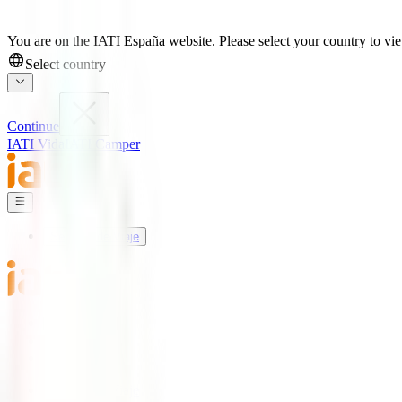
You are on the IATI España website. Please select your country to view
Select country
Continue
IATI Vida
IATI Camper
Seguros de Viaje
Mundo IATI
Soporte
Blog
Seguros de Viaje