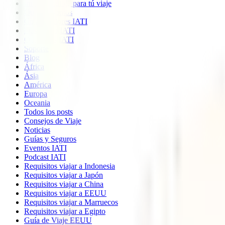
Imprescindible para tú viaje
Quiénes somos
Colaboradores IATI
Descuento IATI
Opiniones IATI
Soporte
Blog
África
Ásia
América
Europa
Oceania
Todos los posts
Consejos de Viaje
Noticias
Guías y Seguros
Eventos IATI
Podcast IATI
Requisitos viajar a Indonesia
Requisitos viajar a Japón
Requisitos viajar a China
Requisitos viajar a EEUU
Requisitos viajar a Marruecos
Requisitos viajar a Egipto
Guía de Viaje EEUU