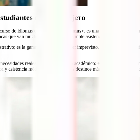
studiantes en el extranjero
 curso de idiomas o el programa
Erasmus+
, es una experiencia transfo
íficas que van mucho más allá de una simple asistencia médica.
rativo; es la garantía de que cualquier imprevisto, desde una apendiciti
 necesidades reales de un intercambio académico: estancias de larga dur
eca y asistencia médica completa en los destinos más exigentes económi