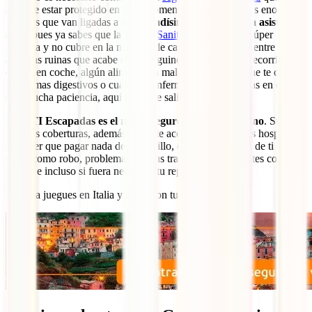
asegure estar protegido en todo momento, evitando así las enormes
facturas que van ligadas a l
os elevadísimos precios de la asistencia
aquí
, pues ya sabes que la
Tarjeta Sanitaria Europea
es súper
limitada y no cubre en la mayoría de casos. Un resbalón entre
antiguas ruinas que acabe en un esguince, un accidente recorriendo
el país en coche, algún alimento en malas condiciones que te cause
problemas digestivos o cualquier enfermedad que pasarías en casa
con mucha paciencia, aquí te puede salir caro.
El IATI Escapadas es el mejor seguro para este destino
. Sus
grandes coberturas, además de darte acceso a los mejores hospitales
sin tener que pagar nada de tu bolsillo, cuidarán también de ti en
casos como robo, problemas con tus transportes, incidentes con tus
vuelos e incluso si fuera necesaria tu repatriación.
No te la juegues en Italia y hazte con tu seguro aquí: