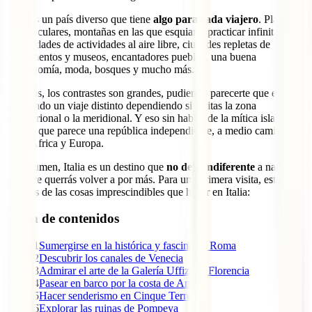
Italia es un país diverso que tiene
algo para cada viajero
. Playas
espectaculares, montañas en las que esquiar y practicar infinitas
modalidades de actividades al aire libre, ciudades repletas de
monumentos y museos, encantadores pueblos, una buena
gastronomía, moda, bosques y mucho más.
Además, los contrastes son grandes, pudiendo parecerte que estás
realizando un viaje distinto dependiendo si visitas la zona
septentrional o la meridional. Y eso sin hablar de la mítica isla de
Sicilia, que parece una república independiente, a medio camino
entre África y Europa.
En resumen, Italia es un destino que
no deja indiferente
a nadie.
Siempre querrás volver a por más. Para una primera visita, estas son
algunas de las cosas imprescindibles que hacer en Italia:
Tabla de contenidos
1
Sumergirse en la histórica y fascinante Roma
2
Descubrir los canales de Venecia
3
Admirar el arte de la Galería Uffizi en Florencia
4
Pasear en barco por la costa de Amalfi
5
Hacer senderismo en Cinque Terre
6
Explorar las ruinas de Pompeya