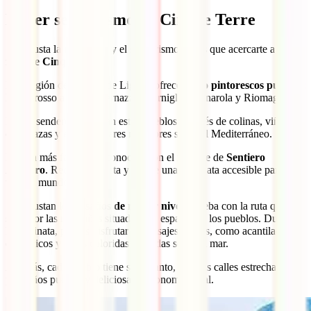
Hacer senderismo en Cinque Terre
Si te gusta la naturaleza y el senderismo tienes que acercarte a la
zona de
Cinque Terre
.
Esta región de la costa de Liguria ofrece
cinco pintorescos pueblos
:
Monterosso al Mare, Vernazza, Corniglia, Manarola y Riomaggiore.
Bellos senderos conectan estos pueblos a través de colinas, viñedos
en terrazas y espectaculares miradores sobre el Mediterráneo.
La ruta más famosa es conocida con el nombre de
Sentiero
Azzurro
. Recorre la costa y ofrece una caminata accesible para casi
todo el mundo.
Si te gustan los
desafíos de mayor nivel
, prueba con la ruta que
sube por las montañas situadas a la espalda de los pueblos. Durante
la caminata, podrás disfrutar de paisajes únicos, como acantilados
dramáticos y casas coloridas colgadas sobre el mar.
Además, cada pueblo tiene su encanto, con sus calles estrechas,
pequeños puertos y deliciosa gastronomía local.