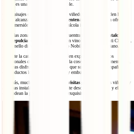
región es una experiencia inolvidable.
Con paisajes de colinas onduladas, viñedos que se extienden hasta
donde alcanza la vista y
bodegas centenarias
, la Toscana ofrece
una inmersión total en la cultura vinícola italiana.
Entre las zonas más famosas se encuentran
Chianti, Montalcino y
Montepulciano
, donde se producen vinos como el Chianti Classico,
el Brunello di Montalcino y el Vino Nobile di Montepulciano.
Durante la cata, los expertos te suelen explicar los procesos
tradicionales de elaboración, desde la cosecha hasta la fermentación,
mientras disfrutas de degustaciones que suelen venir acompañadas
de productos locales como quesos y embutidos.
Además, muchas bodegas ofrecen
visitas guiadas
por sus viñedos y
antiguas instalaciones, lo que permite descubrir la historia y el arte
que rodean la producción de estos exquisitos vinos.