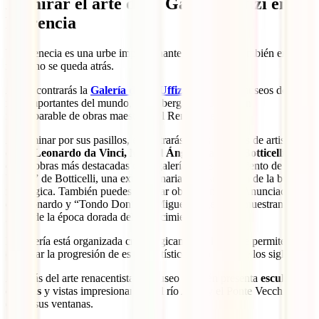
Admirar el arte de la Galería Uffizi en
Florencia
Y si Venecia es una urbe impresionante,
Florencia
, también en el
norte, no se queda atrás.
Allí encontrarás la
Galería de los Uffizi
, uno de los museos de arte
más importantes del mundo, que alberga una colección
incomparable de obras maestras del Renacimiento.
Al caminar por sus pasillos, encontrarás obras icónicas de artistas
como
Leonardo da Vinci, Miguel Ángel, Rafael y Botticelli
. Una
de las obras más destacadas de la galería es “El nacimiento de
Venus” de Botticelli, una extraordinaria representación de la belleza
mitológica. También puedes admirar obras como la “Anunciación”
de Leonardo y “Tondo Doni” de Miguel Ángel, que muestran el
genio de la época dorada del Renacimiento.
La galería está organizada cronológicamente, lo que te permite
observar la progresión de estilos artísticos a lo largo de los siglos.
Además del arte renacentista, el museo también presenta
esculturas
clásicas
y vistas impresionantes del río Arno y el Ponte Vecchio
desde sus ventanas.