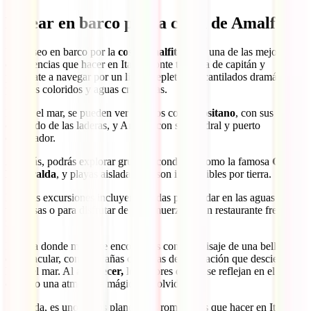
Pasear en barco por la costa de Amalfi
Un paseo en barco por la
costa amalfitana
es una de las mejores
experiencias que hacer en Italia. Ponte tu gorra de capitán y
prepárate a navegar por un litoral repleto de acantilados dramáticos,
pueblos coloridos y aguas cristalinas.
Desde el mar, se pueden ver pueblos como
Positano
, con sus casas
colgando de las laderas, y Amalfi, con su catedral y puerto
encantador.
Además, podrás explorar grutas escondidas, como la famosa
Gruta
Esmeralda
, y playas aisladas que son inaccesibles por tierra.
Muchas excursiones incluyen paradas para nadar en las aguas
turquesas o para disfrutar de un almuerzo en un restaurante frente al
mar.
Mires a donde mires, te encontrarás con un paisaje de una belleza
espectacular, con montañas cubiertas de vegetación que descienden
hacia el mar. Al
atardecer,
los colores del sol se reflejan en el agua,
creando una atmósfera mágica e inolvidable.
Sin duda, es uno de los planes más románticos que hacer en Italia.