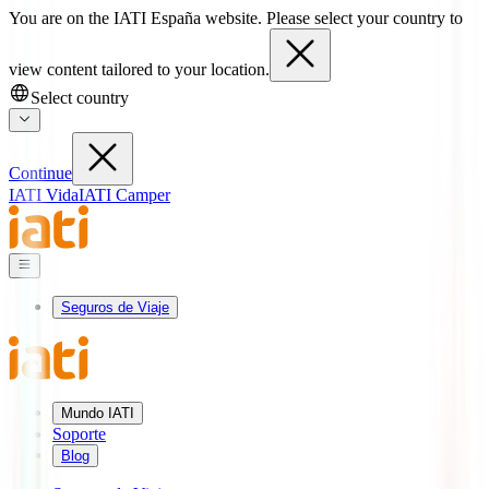
You are on the IATI España website. Please select your country to
view content tailored to your location.
Select country
Continue
IATI Vida
IATI Camper
Seguros de Viaje
Mundo IATI
Soporte
Blog