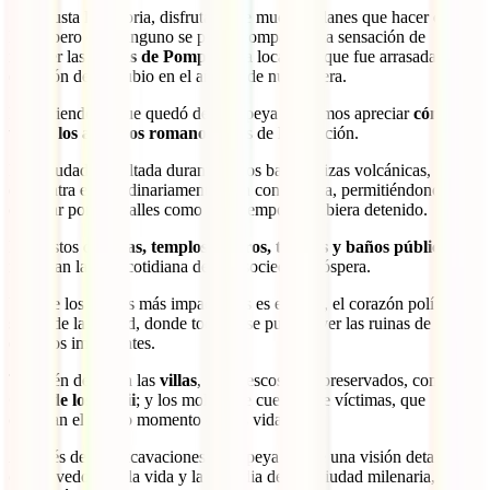
Si te gusta la historia, disfrutarás de muchos planes que hacer en
Italia, pero casi ninguno se podrá comparar a la sensación de
recorrer las
ruinas de Pompeya
, la localidad que fue arrasada por la
erupción del Vesubio en el año 79 de nuestra era.
Recorriendo lo que quedó de Pompeya podremos apreciar
cómo
vivían los antiguos romanos
antes de la erupción.
Esta ciudad, sepultada durante siglos bajo cenizas volcánicas, se
encuentra extraordinariamente bien conservada, permitiéndonos
caminar por sus calles como si el tiempo se hubiera detenido.
Los restos de
casas, templos, teatros, tiendas y baños públicos
muestran la vida cotidiana de una sociedad próspera.
Uno de los puntos más impactantes es el Foro, el corazón político y
social de la ciudad, donde todavía se pueden ver las ruinas de
edificios importantes.
También destacan las
villas
, con frescos bien preservados, como la
Casa de los Vettii
; y los moldes de cuerpos de víctimas, que
capturan el último momento de sus vidas.
A través de las excavaciones, Pompeya ofrece una visión detallada y
conmovedora de la vida y la tragedia de una ciudad milenaria,