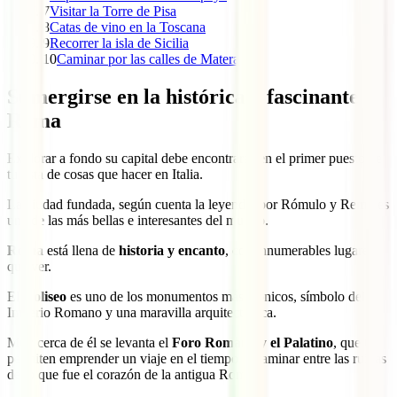
7
Visitar la Torre de Pisa
8
Catas de vino en la Toscana
9
Recorrer la isla de Sicilia
10
Caminar por las calles de Matera
Sumergirse en la histórica y fascinante
Roma
Explorar a fondo su capital debe encontrarse en el primer puesto de
tu lista de cosas que hacer en Italia.
La ciudad fundada, según cuenta la leyenda, por Rómulo y Remo es
una de las más bellas e interesantes del mundo.
Roma
está llena de
historia y encanto
, con innumerables lugares
que ver.
El
Coliseo
es uno de los monumentos más icónicos, símbolo del
Imperio Romano y una maravilla arquitectónica.
Muy cerca de él se levanta el
Foro Romano y el Palatino
, que te
permiten emprender un viaje en el tiempo al caminar entre las ruinas
de lo que fue el corazón de la antigua Roma.