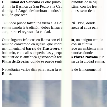
La
Ciudad del Vaticano
es otro punto imprescindible de la capital,
donde la Basílica de San Pedro y la Capilla Sixtina, con los frescos
de Miguel Ángel, deslumbran a todos los visitantes, sean de la
religión que sean.
Tampoco puede faltar una visita a la
Fontana di Trevi
, donde,
según manda la tradición, debes lanzar una moneda al agua para
asegurarte el regreso a la ciudad.
Otros lugares icónicos en Roma son el
Panteón
, un antiguo templo
romano convertido en iglesia, que impresiona con su cúpula
monumental; el
barrio de Trastevere
, que ofrece un ambiente más
bohemio, con calles empedradas y pequeñas trattorias donde
disfrutar de la auténtica gastronomía romana; la
Piazza Navona
y la
Plaza de España
, donde se puede sentir el alma de la ciudad eterna.
Necesitarías varios días para rascar la superficie de la monumental
Roma.