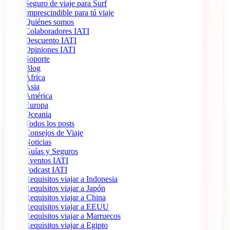
Seguro de viaje para Surf
Imprescindible para tú viaje
Quiénes somos
Colaboradores IATI
Descuento IATI
Opiniones IATI
Soporte
Blog
África
Ásia
América
Europa
Oceania
Todos los posts
Consejos de Viaje
Noticias
Guías y Seguros
Eventos IATI
Podcast IATI
Requisitos viajar a Indonesia
Requisitos viajar a Japón
Requisitos viajar a China
Requisitos viajar a EEUU
Requisitos viajar a Marruecos
Requisitos viajar a Egipto