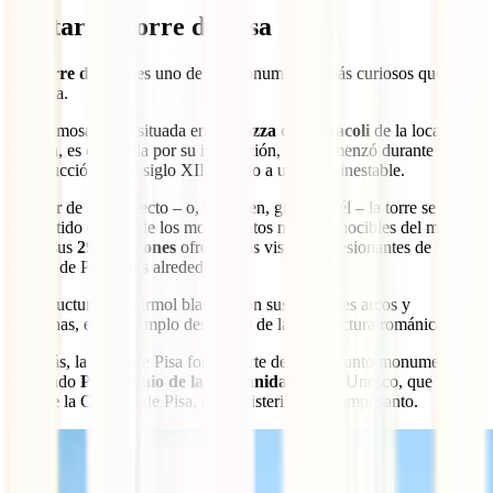
Visitar la Torre de Pisa
La
Torre de Pisa
es uno de los monumentos más curiosos que ver
en Italia.
Esta famosa torre, situada en la
Piazza dei Miracoli
de la localidad
de Pisa, es conocida por su inclinación, que comenzó durante su
construcción, en el siglo XII, debido a un suelo inestable.
A pesar de este defecto – o, más bien, gracias a él – la torre se ha
convertido en uno de los monumentos más reconocibles del mundo.
Subir sus
294 escalones
ofrece unas vistas impresionantes de la
ciudad de Pisa y sus alrededores.
La estructura de mármol blanco, con sus elegantes arcos y
columnas, es un ejemplo destacado de la arquitectura románica.
Además, la Torre de Pisa forma parte de un conjunto monumental,
declarado
Patrimonio de la Humanidad
por la Unesco, que
incluye la Catedral de Pisa, el Baptisterio y el Camposanto.