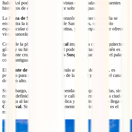
Italia. Así podrás disfrutar de las vistas de los palacios y puentes
históricos de esa urbe que se mece sobre las aguas.
La
Plaza de San Marcos
es el corazón de Venecia. En ella se
encuentra la imponente Basílica de San Marcos, un ejemplo
espectacular de arquitectura bizantina, y el Campanile, que ofrece
vistas panorámicas.
Cerca de la plaza, el
Palacio Ducal
impresiona con su arquitectura
gótica y su historia como sede del poder veneciano. También es
fascinante cruzar el
Puente de los Suspiros
, que conecta el palacio
con la antigua prisión.
El
Puente de Rialto
, uno de los más antiguos de Venecia, es
perfecto para disfrutar del bullicio de la ciudad y admirar el canal
desde lo alto.
Sin embargo, lo que más te recomendamos es que te pierdas, sin
rumbo definido, por el laberinto de calles y puentes de una ciudad
que deja al lado su estela melancólica y romántica cuando llega el
Carnaval
. Si puedes elegir el momento para visitarla, ese es el
mejor.