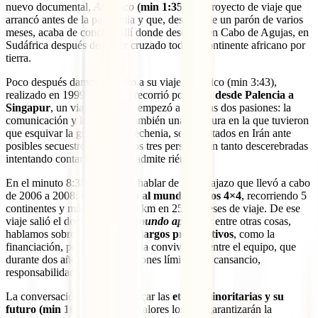
nuevo documental,
Atlántico
(min 1:35)
, un proyecto de viaje que
arrancó antes de la pandemia y que, después de un parón de varios
meses, acaba de concluir allí donde deseaba: en Cabo de Agujas, en
Sudáfrica después de haber cruzado todo el continente africano por
tierra.
Poco después damos un salto a su viaje iniciático (min 3:43),
realizado en 1999, en el que recorrió por tierra
desde Palencia a
Singapur
, un viaje en el que empezó a unir sus dos pasiones: la
comunicación y los viajes. También una aventura en la que tuvieron
que esquivar la guerra en Chechenia, ser escoltados en Irán ante
posibles secuestros… “Éramos tres personas un tanto descerebradas
intentando contar el mundo” admite riéndose.
En el minuto 8:38 pasamos a hablar de otro viajazo que llevó a cabo
de 2006 a 2008:
dio la vuelta al mundo en dos 4×4
, recorriendo 5
continentes y más de 100.000 km en 25 de meses de viaje. De ese
viaje salió el documental
Un mundo aparte
, y entre otras cosas,
hablamos sobre
los difíciles y largos preparativos
, como la
financiación, pero también de la convivencia entre el equipo, que
durante dos años sufrió situaciones límite, con cansancio,
responsabilidades, etc.
La conversación nos lleva a tocar las
etnias minoritarias y su
futuro (min 16:00)
. Son sus valores los que garantizarán la