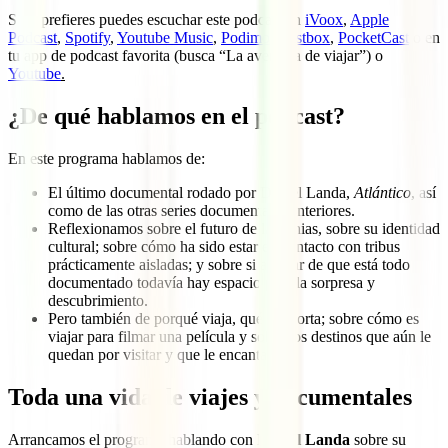
Si lo prefieres puedes escuchar este podcast en
iVoox
,
Apple
Podcast
,
Spotify
,
Youtube Music
,
Podimo
,
Castbox
,
PocketCast
o en
tu app de podcast favorita (busca “La aventura de viajar”) o
Youtube
.
¿De qué hablamos en el podcast?
En este programa hablamos de:
El último documental rodado por Daniel Landa,
Atlántico
, así
como de las otras series documentales anteriores.
Reflexionamos sobre el futuro de las etnias, sobre su identidad
cultural; sobre cómo ha sido estar en contacto con tribus
prácticamente aisladas; y sobre si a pesar de que está todo
documentado todavía hay espacio para la sorpresa y
descubrimiento.
Pero también de porqué viaja, qué le aporta; sobre cómo es
viajar para filmar una película y sobre los destinos que aún le
quedan por visitar y que le encantaría.
Toda una vida de viajes y documentales
Arrancamos el programa hablando con
Daniel Landa
sobre su