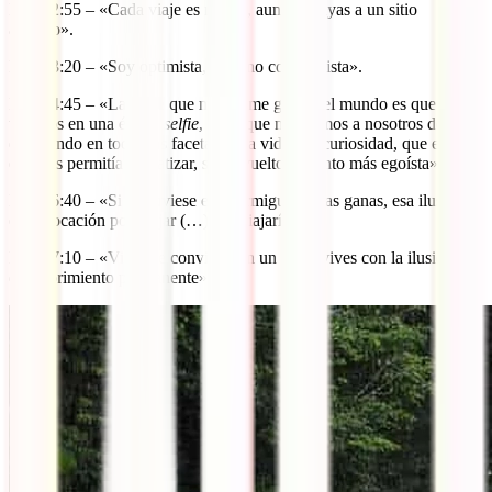
Min 42:55 – «Cada viaje es nuevo, aunque vayas a un sitio
antiguo».
Min 43:20 – «Soy optimista, pero no conformista».
Min 44:45 – «La parte que menos me gusta del mundo es que
vivimos en una época
selfie
, en la que nos vemos a nosotros dentro
del mundo en todas las facetas de la vida. La curiosidad, que es la
que nos permitía empatizar, se ha vuelto un tanto más egoísta».
Min 46:40 – «Si no tuviese ese hormigueo, esas ganas, esa ilusión,
esa evocación por viajar (…), no viajaría».
Min 47:10 – «Viajar te convierte en un niño: vives con la ilusión del
descubrimiento permanente».