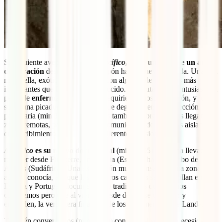
Su siguiente aventura se tituló
Pacífico
, y fue un viaje de un año
de duración
desde el norte de Japón hasta Nueva Zelanda. Una ruta
muy bella, exótica, conviviendo con algunas de las tribus más
interesantes que Daniel haya conocido. Una ruta que le entusiasmó a
pesar de
enfermar de malaria
, requiriendo hospitalización, y luego
sufrir una picadura en la rodilla que degeneró en una infección
parasitaria (min 32:00). Hablamos también sobre cómo es llegar a
zonas remotas, para contactar a comunidades de personas aisladas, y
qué recibimiento han tenido en diferentes ocasiones.
Atlántico
es su nuevo documental
(min 35:05) que le ha llevado a
recorrer desde Finisterre, en Galicia (España) hasta el Cabo de
Agujas (Sudáfrica). Una expedición muy intensa, por una zona que
aún no conocía, aunque los primeros capítulos se desarrollan en
España y Portugal, documentando tradiciones que muchos
conocemos pero que al vivirlas desde dentro se compren y
entienden, la verdadera finalidad de los documentales de Landa.
También conversamos (min 39:10) con Daniel sobre la necesidad de