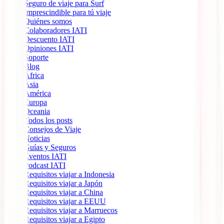
Seguro de viaje para Surf
Imprescindible para tú viaje
Quiénes somos
Colaboradores IATI
Descuento IATI
Opiniones IATI
Soporte
Blog
África
Ásia
América
Europa
Oceania
Todos los posts
Consejos de Viaje
Noticias
Guías y Seguros
Eventos IATI
Podcast IATI
Requisitos viajar a Indonesia
Requisitos viajar a Japón
Requisitos viajar a China
Requisitos viajar a EEUU
Requisitos viajar a Marruecos
Requisitos viajar a Egipto