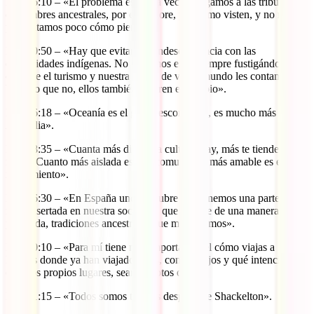
Min 16:10 – «El problema es que a veces juzgamos a las tribus por
costumbres ancestrales, por el folclore, por cómo visten, y no nos
preguntamos poco cómo piensan».
Min 20:50 – «Hay que evitar la condescendencia con las
comunidades indígenas. No podemos estar siempre fustigándonos
con que el turismo y nuestra forma de ver el mundo les contamina.
Yo creo que no, ellos también quieren el cambio».
Min 26:18 – «Oceanía es el gran desconocido, es mucho más que
Australia».
Min 28:35 – «Cuanta más distancia cultural hay, más te tienden la
mano. Cuanto más aislada es una comunidad, más amable es el
recibimiento».
Min 36:30 – «En España uno descubre que tenemos una parte tribal
muy insertada en nuestra sociedad, que se vive de una manera muy
profunda, tradiciones ancestrales que mantenemos».
Min 40:10 – «Para mí tiene más importancia el cómo viajas a
lugares donde ya han viajado otros, con qué ojos y qué intenciones
(que los propios lugares, sean remotos o no)».
Min 41:15 – «Todos somos turistas después de Shackelton».