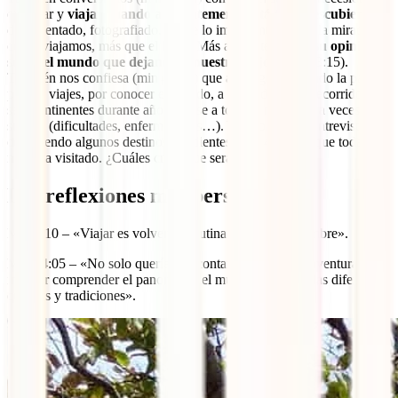
explorar y
viajar cuando aparentemente está todo descubierto
,
documentado, fotografiado. Sobre lo importante que es la mirada, el
cómo viajamos, más que el lugar. Más adelante nos da
su opinión
sobre el mundo que dejamos a nuestros hijos
(min 43:15).
También nos confiesa (min 46:30) que aún sigue sintiendo la pasión
por los viajes, por conocer el mundo, a pesar de haber recorrido los
seis continentes durante años y pese a todo lo malo que a veces
sucede (dificultades, enfermedades…). Y acabamos la entrevista
conociendo algunos destinos pendientes (min 49:10) y que todavía
no la ha visitado. ¿Cuáles crees que serán?
Las reflexiones más personales
Min 6:10 – «Viajar es volver a la rutina de la incertidumbre».
Min 14:05 – «No solo queríamos contar un viaje, una aventura, sino
intentar comprender el panorama del mundo indígena, las diferentes
culturas y tradiciones».