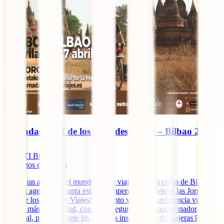
Jornadas IATI de los Grandes Viajes – Bilbao 2019
IATI Blog
7
minutos de lectura
Si eres un amante del mundo de los viajes y vives cerca de Bilbao,
coge tu agenda y apunta esta cita imperdible: ¡vuelven las Jornadas
IATI de los Grandes Viajes! El evento viajero de referencia vuelve
un año más a la ciudad, con IATI Seguros como patrocinador
principal, para acercarte las historias inspiradoras de viajeras [...]