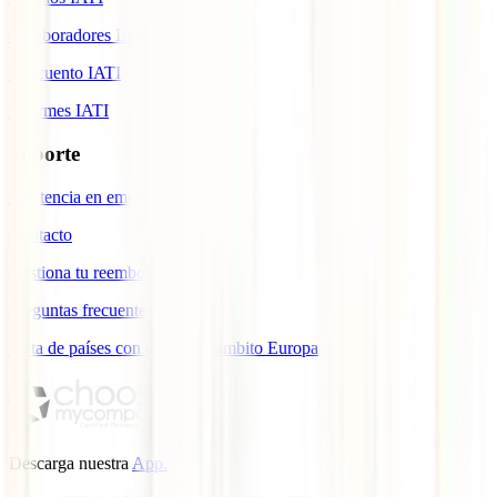
Colaboradores IATI
Descuento IATI
Informes IATI
Soporte
Asistencia en emergencias
Contacto
Gestiona tu reembolso
Preguntas frecuentes
Lista de países con cobertura ámbito Europa
Descarga nuestra
App.