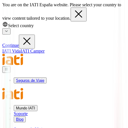
You are on the IATI España website. Please select your country to
view content tailored to your location.
Select country
Continue
IATI Vida
IATI Camper
Seguros de Viaje
Mundo IATI
Soporte
Blog