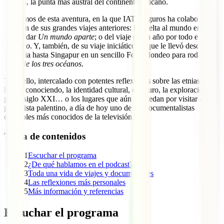
Agujas, la punta más austral del continente africano.
Hablamos de esta aventura, en la que IATI Seguros ha colaborado, y
también de sus grandes viajes anteriores: la vuelta al mundo en 4×4
para rodar
Un mundo aparte
; o del viaje de un año por todo el
Pacífico
. Y, también, de su viaje iniciático, el que le llevó desde
Palencia hasta Singapur en un sencillo Ford Mondeo para rodar
Viaje de los tres océanos
.
Todo ello, intercalado con potentes reflexiones sobre las etnias que
ha ido conociendo, la identidad cultural, el futuro, la exploración en
pleno siglo XXI… o los lugares que aún le quedan por visitar a este
periodista palentino, a día de hoy uno de los documentalistas
españoles más conocidos de la televisión.
Tabla de contenidos
1
Escuchar el programa
2
¿De qué hablamos en el podcast?
3
Toda una vida de viajes y documentales
4
Las reflexiones más personales
5
Más información y referencias
Escuchar el programa