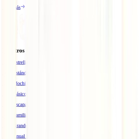
Leer más
Nuestros seguros
IATI Estrella
IATI Estándar
IATI Mochilero
IATI Básico
IATI Escapadas
IATI Familia
IATI Grandes Viajeros
IATI Anual Multiviaje