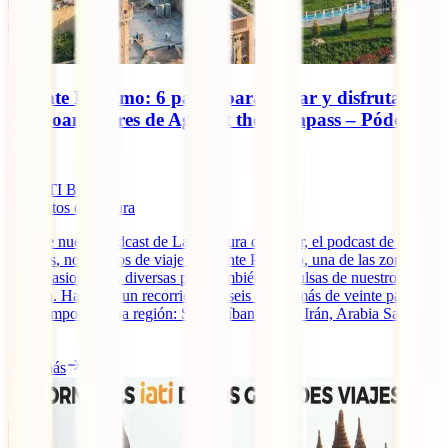
Oriente Próximo: 6 países para viajar y disfrutar,
con Joan Torres de Against the Compass – Pódcast
#44
IATI Blog
5
minutos de lectura
En este nuevo podcast de La aventura de viajar, el podcast de IATI
seguros, nos vamos de viaje a Oriente Próximo, una de las zonas
más apasionantes, diversas pero también convulsas de nuestro
planeta. Haremos un recorrido por seis de los más de veinte países
que componen esta región: Siria, Líbano, Iraq, Irán, Arabia Saudita
[...]
Leer más