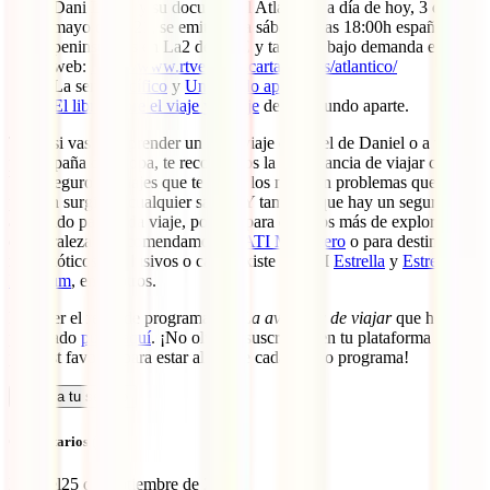
Dani Landa y su documental Atlántico: a día de hoy, 3 de
mayo de 2021, se emite cada sábado a las 18:00h españolas
peninsulares en La2 de TVE y también bajo demanda en su
web:
https://www.rtve.es/alacarta/videos/atlantico/
La serie
Pacífico
y
Un mundo aparte
.
El libro sobre el viaje y rodaje
de Un mundo aparte.
Tanto si vas a emprender un gran viaje como el de Daniel o a viajar
por España o Europa, te recordamos la importancia de viajar con un
buen seguro de viajes que te cubra los mil y un problemas que
pueden surgir en cualquier salida. Y también que hay un seguro
adecuado para cada viaje, por eso para destinos más de exploración
o naturaleza te recomendamos el
IATI Mochilero
o para destinos
más exóticos, exclusivos o caros existe el IATI
Estrella
y
Estrella
Premium
, entre otros.
Para ver el resto de programas de
La aventura de viajar
que hemos
publicado
pulsa aquí
. ¡No olvides suscribirte en tu plataforma de
podcast favorita para estar al día de cada nuevo programa!
Calcula tu seguro
Comentarios (1)
Manuel
25 de septiembre de 2022