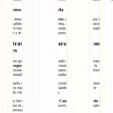
Responsabilidad civil privada
Hemos dotado con hasta
30.000 euros
al IATI Camper para la
responsabilidad privada. De esta forma, estarán a tu disposición si
fueras el responsable de daños corporales o materiales causados a
terceros y te fuera exigida dicha responsabilidad.
Contratar el seguro para autocaravana y
viajes
Has visto que no exagerábamos cuando decíamos que se trata de
el
mejor seguro de caravanas
. Está creado por amantes de la
autocaravana y para amantes de la autocaravana. De esta forma
hemos tenido en cuenta todos los detalles.
Contratarlo es muy sencillo. Solo necesitas rellanar el formulario que
tienes en esta misma página, al que también puedes acceder
haciendo clic en la siguiente imagen.
Una vez hecho, crearemos
tu IATI Camper personalizado
y te
enviamos tu presupuesto para que goces, por fin, de los viajes en
autocaravana como nunca antes.