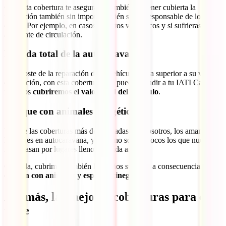
Con esta cobertura te asegurarás también de tener cubierta la
reparación también sin importar quién sea el responsable de los
daños. Por ejemplo, en casos de actos vandálicos y si sufrieras un
accidente de circulación.
Pérdida total de la autocaravana
Si el coste de la reparación de tu vehículo fuera superior a su valor
de tasación, con esta cobertura que puedes añadir a tu IATI Camper,
nosotros
cubriremos el valor total del vehículo
.
Choque con animales cinegéticos
Una de las coberturas más demandadas por nosotros, los amantes de
los viajes en autocaravana, ya que no somos pocos los que nuestras
rutas pasan por lugares llenos de vida animal.
Con ella, cubrimos también los daños sufridos a consecuencia de
colisión con animales y especies cinegéticas
.
Además, las mejores coberturas para el
viaje