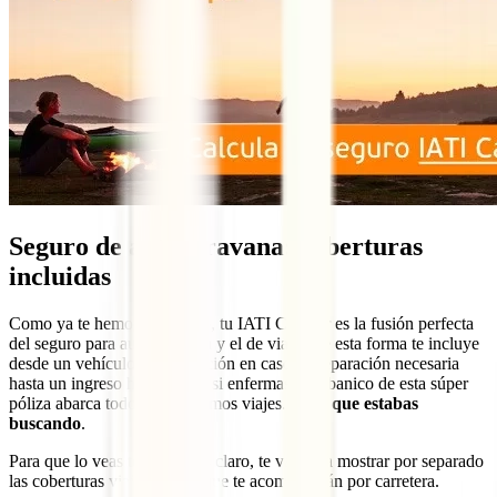
Seguro de autocaravana: coberturas
incluidas
Como ya te hemos avanzado, tu IATI Camper es la fusión perfecta
del seguro para autocaravana y el de viaje. De esta forma te incluye
desde un vehículo de sustitución en caso de reparación necesaria
hasta un ingreso hospitalario si enfermas. El abanico de esta súper
póliza abarca todos tus próximos viajes.
Es lo que estabas
buscando
.
Para que lo veas todavía más claro, te vamos a mostrar por separado
las coberturas viajeras y las que te acompañarán por carretera.