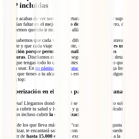
TOP incluidas
Las que acabas de ver son las coberturas básicas que, por supuesto,
no podían faltar en
el mejor seguro de autocaravana
pero, desde
IATI, hemos querido ir mucho más allá.
Como sabemos que cada viajero es diferente, que cada caravana es
diferente y que cada viaje es diferente,
el IATI Camper es una
revolución porque permite personalizar al máximo sus
coberturas
. Diseñamos contigo tu seguro de caravana al detalle, de
forma que tengas todo lo que necesites y no pagues por lo que no
vayas a usar. En
su página de contratación
tienes una larga lista de
todo lo que tienes a tu alcance, pero estas son, sin duda, algunas de
las más top:
Camperización en el seguro para autocaravanas
¡Sorpresa! Llegamos donde otros ni se plantean llegar. No solo
vamos a cubrir tu salud y los daños y gestiones de tu vehículo,
podemos incluso cubrir
la camperización
.
Si eres de los que lleva más allá su “casa motorizada” y gusta de
camperizar, te encantará saber que con tu IATI Camper puedes
disponer de
hasta 15.000 euros
en exclusiva destinados a la