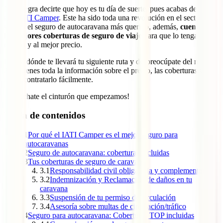
Nos alegra decirte que hoy es tu día de suerte, pues acabas de llegar
a tu
IATI Camper
. Este ha sido toda una revolución en el sector y no
solo es el seguro de autocaravana más querido, además,
cuenta con
las mejores coberturas de seguro de viaje
para que lo tengas todo
en uno y al mejor precio.
Piensa dónde te llevará tu siguiente ruta y despreocúpate del resto.
Aquí tienes toda la información sobre el precio, las coberturas y
cómo contratarlo fácilmente.
¡Abróchate el cinturón que empezamos!
Tabla de contenidos
1
Por qué el IATI Camper es el mejor seguro para
autocaravanas
2
Seguro de autocaravana: coberturas incluidas
3
Tus coberturas de seguro de caravana
3.1
Responsabilidad civil obligatoria y complementaria
3.2
Indemnización y Reclamación de daños en tu
caravana
3.3
Suspensión de tu permiso de circulación
3.4
Asesoría sobre multas de circulación/tráfico
4
Seguro para autocaravana: Coberturas TOP incluidas