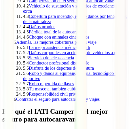
4.1
Camperización en el seguro para autocaravanas
4.2
Vehículo de sustitución y servicios de excelencia
extra
4.3
Cobertura para incendio, robo o daños por fenómenos
de la naturaleza
4.4
Daños propios
4.5
Pérdida total de la autocaravana
4.6
Choque con animales cinegéticos
5
Además, las mejores coberturas para el viaje
5.1
La mejor asistencia médica para ti
5.2
Daños corporales en accidentes de vehículos a motor
5.3
Servicio de teleasistencia
5.4
Conductor profesional disponible
5.5
Disfruta de los deportes de aventura
5.6
Robo y daños al equipaje, material tecnológico y
deportivo
5.7
Robo o pérdida de llaves
5.8
Tu mascota, también cubierta
5.9
Responsabilidad civil privada
6
Contratar el seguro para autocaravana y viajes
Por qué el IATI Camper es el mejor
seguro para autocaravanas