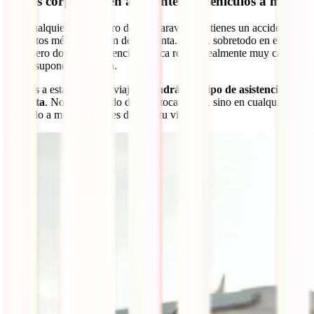
Daños corporales en accidentes de vehículos a motor
Con cualquier otro seguro de autocaravana, si tienes un accidente
tus gastos médicos corren de tu cuenta. Y esto, sobretodo en el
extranjero donde la asistencia médica resulta realmente muy cara,
puede suponer una ruina.
Gracias a esta cobertura viajera,
tendrás ese tipo de asistencia
cubierta
. No solo a bordo de tu autocaravana, sino en cualquier
vehículo a motor que uses durante tu viaje.