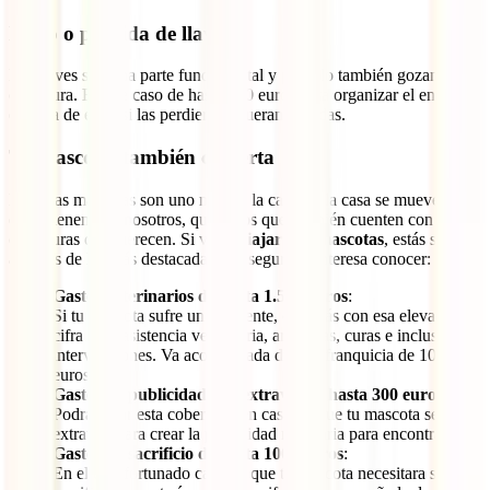
Robo o pérdida de llaves
Las llaves son una parte fundamental y por ello también gozan de
cobertura. En ese caso de hasta 120 euros para organizar el envío y
entrega de estas si las perdieras o fueran robadas.
Tu mascota, también cubierta
Nuestras mascotas son uno más de la casa. Si la casa se mueve y
ellas vienen con nosotros, queremos que también cuenten con las
coberturas que merecen. Si vas a
viajar con mascotas
, estás son
algunas de las más destacadas que seguro te interesa conocer:
Gastos veterinarios de hasta 1.500 euros
:
Si tu mascota sufre un accidente, contarás con esa elevada
cifra para asistencia veterinaria, analíticas, curas e incluso
intervenciones. Va acompañada de una franquicia de 100
euros.
Gastos de publicidad por extravío de hasta 300 euros
:
Podrás usar esta cobertura, en caso de que tu mascota se
extravíe, para crear la publicidad necesaria para encontrarla.
Gastos de sacrificio de hasta 1000 euros
:
En el desafortunado caso de que tu mascota necesitara ser