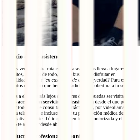
Servicio de teleasistencia
Muchas veces nuestra ruta en autocaravana nos lleva a lugares
inhóspitos, alejados de todo, donde buscamos disfrutar en
tranquilidad de estar “
en casa lejos de casa
”, ¿verdad? Para esos
momentos es para lo que hemos añadido esta cobertura a tu seguro.
Gracias a ella, si estás lejos de lugares donde puedas ser visitado,
tendrás
acceso a un servicio de teleasistencia
desde el que podrás
realizar todo tipo de consultas de carácter leve, por videollamada o
llamada telefónica, e incluso recibir tu prescripción médica dentro de
la normativa vigente. Tú te quedas en tu casa motorizada y el
médico te atiende “desde ahí”.
Conductor profesional disponible