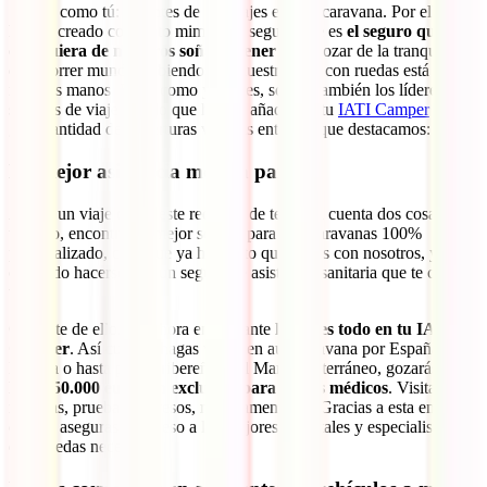
Somos como tú: amantes de los viajes en autocaravana. Por ello
hemos creado con tanto mimo este seguro que es
el seguro que
cualquiera de nosotros soñaría tener
para gozar de la tranquilidad
de recorrer mundo, sabiendo que nuestra casa con ruedas está en las
mejores manos. Pero, como ya sabes, somos también los líderes en
seguros de viaje, por lo que hemos añadido a tu
IATI Camper
una
gran cantidad de coberturas viajeras entre las que destacamos:
La mejor asistencia médica para ti
Antes, un viaje como este requería de tener en cuenta dos cosas. Por
un lado, encontrar el mejor seguro para autocaravanas 100%
personalizado, cosa que ya has visto que tienes con nosotros, y por
otro lado hacerse con un seguro de asistencia sanitaria que te cubra a
ti.
Olvídate de ello. De ahora en adelante
lo tienes todo en tu IATI
Camper
. Así cuando hagas viajes en autocaravana por España,
Europa o hasta países ribereños del Mar Mediterráneo, gozarás
de
hasta 50.000 euros en exclusiva para gastos médicos
. Visitas
médicas, pruebas, ingresos, medicamentos… Gracias a esta enorme
cifra te aseguras el acceso a los mejores hospitales y especialistas
que puedas necesitar.