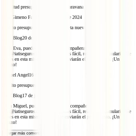
Solicitud presupuesto seguro autocaravana
Eva Gimeno Fayanas
18 de junio de 2024
solicito presupuesto seguro furgoneta nueva camper
IATI Blog
20 de junio de 2024
Hola Eva, puedes escribir a mis compañeras en
info@iatiseguros.com o mucho más fácil, rellenar el formulario que
tienes en esta misma página y te enviarán el presupuesto. ¡Un
abrazo!
Miguel Angel
16 de junio de 2024
solicito presupuesto autocaravana
IATI Blog
17 de junio de 2024
Hola Miguel, puedes escribir a mis compañeras en
info@iatiseguros.com o mucho más fácil, rellenar el formulario que
tienes en esta misma página y te enviarán el presupuesto. ¡Un
abrazo!
Cargar más comentarios