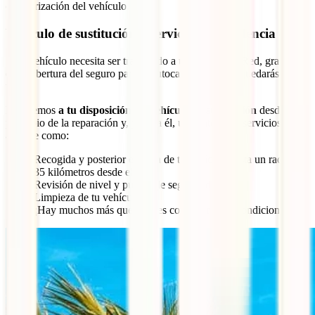
camperización del vehículo.
Vehículo de sustitución y servicios de excelencia extra
Si tu vehículo necesita ser trasladado a un taller de la Red, gracias a
esta cobertura del seguro para tu autocaravana, no te quedarás nunca
tirado.
Pondremos
a tu disposición un vehículo de sustitución
desde el
principio de la reparación y, junto a él, una batería de servicios a tu
alcance como:
Recogida y posterior entrega de tu vehículo hasta un radio de
35 kilómetros desde el taller.
Revisión de nivel y puntos de seguridad.
Limpieza de tu vehículo.
¡Hay muchos más que puedes consultar en el condicionado!