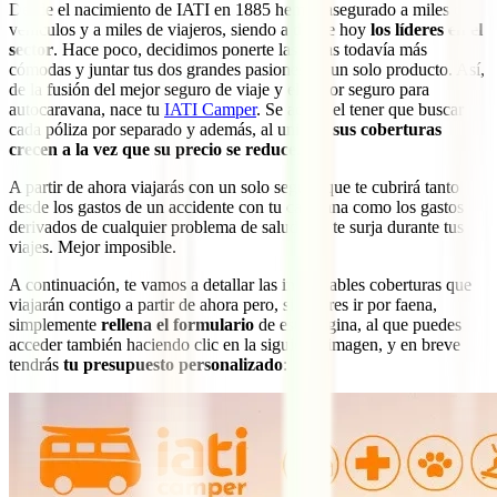
Desde el nacimiento de IATI en 1885 hemos asegurado a miles de
vehículos y a miles de viajeros, siendo a día de hoy
los líderes en el
sector
. Hace poco, decidimos ponerte las cosas todavía más
cómodas y juntar tus dos grandes pasiones en un solo producto. Así,
de la fusión del mejor seguro de viaje y el mejor seguro para
autocaravana, nace tu
IATI Camper
. Se acabó el tener que buscar
cada póliza por separado y además, al unirlas,
sus coberturas
crecen a la vez que su precio se reduce
.
A partir de ahora viajarás con un solo seguro que te cubrirá tanto
desde los gastos de un accidente con tu caravana como los gastos
derivados de cualquier problema de salud que te surja durante tus
viajes. Mejor imposible.
A continuación, te vamos a detallar las inigualables coberturas que
viajarán contigo a partir de ahora pero, si quieres ir por faena,
simplemente
rellena el formulario
de esta página, al que puedes
acceder también haciendo clic en la siguiente imagen, y en breve
tendrás
tu presupuesto personalizado
: