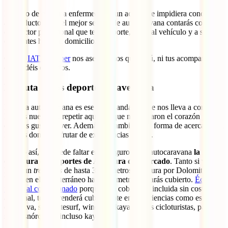
En caso de que una enfermedad o un accidente impidiera conducir
al conductor, con el mejor seguro de autocaravana contarás con un
conductor profesional que te transporte, junto al vehículo y a sus
ocupantes hasta tu domicilio.
Con el
IATI Camper
nos aseguramos que ni tú, ni tus acompañantes
os quedéis colgados.
Disfruta de los deportes de aventura
Nuestra autocaravana es ese hogar andante que nos lleva a conocer
lugares nuevos, o repetir aquellos que nos robaron el corazón y a los
que nos gusta volver. Además, es también una forma de acercarnos a
lugares donde disfrutar de experiencias únicas.
Siendo así, no puede faltar en el seguro de tu autocaravana
la mejor
cobertura de Deportes de Aventura del mercado
. Tanto si vas a
hacer un
trekkings
de hasta 3000 metros de altura por Dolomitas o
buceo en el Mediterráneo hasta 20 metros, estarás cubierto.
Échale
un ojo al condicionado
porque esta cobertura, incluida sin coste
adicional, te sorprenderá cubriéndote en experiencias como escalada
deportiva, surf, kitesurf, windsurf, kayak, rutas cicloturistas, paddle
surf, esnórquel o incluso kayak.