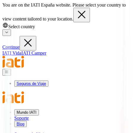
You are on the IATI España website. Please select your country to
view content tailored to your location.
Select country
Continue
IATI Vida
IATI Camper
Seguros de Viaje
Mundo IATI
Soporte
Blog