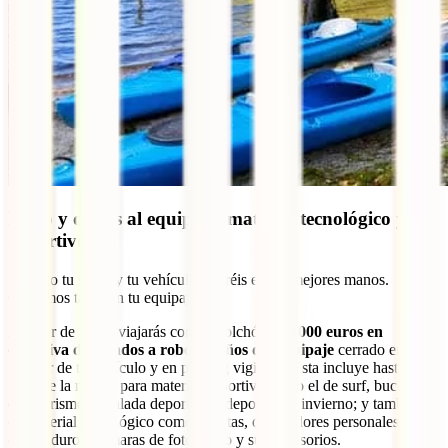
Robo y daños al equipaje, material tecnológico y
deportivo
No solo tu salud y tu vehículo estaréis en las mejores manos.
Cubrimos también tu equipaje.
A partir de ahora viajarás con un colchón de
1000 euros en
exclusiva destinados a robo y daños del equipaje
cerrado en el
interior de tu vehículo y en parking vigilado. Esta incluye hasta el
50% de la misma para material deportivo como el de surf, buceo,
cicloturismo, escalada deportiva y deportes de invierno; y también el
de material tecnológico como tabletas, ordenadores personales,
discos duros, cámaras de foto/vídeo y sus accesorios.