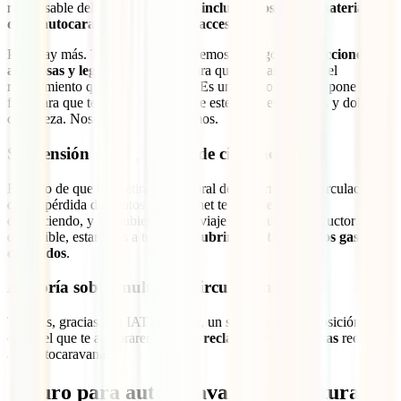
responsable del accidente, tendrás
incluidos los daños materiales
de tu autocaravana y los de sus accesorios
.
Pero hay más. También nos pondremos al cargo de
las acciones
amistosas y legales necesarias
para que puedas obtener el
resarcimiento que te corresponde. Es un seguro que te lo pone todo
fácil para que te olvides también de este tipo de gestiones y dolores
de cabeza. Nosotros nos encargamos.
Suspensión de tu permiso de circulación
En caso de que una retirada temporal de tu permiso de circulación o
que la pérdida de puntos en tu carnet te impidiera seguir
conduciendo, y no hubiera en ese viaje un segundo conductor
disponible, estaremos a tu lado y
cubriremos también los gastos
derivados
.
Asesoría sobre multas de circulación/tráfico
Tendrás, gracias a tu IATI Camper, un servicio a tu disposición
desde el que te asesoraremos en la
reclamación de multas
recibidas
a tu autocaravana.
Seguro para autocaravana: Coberturas