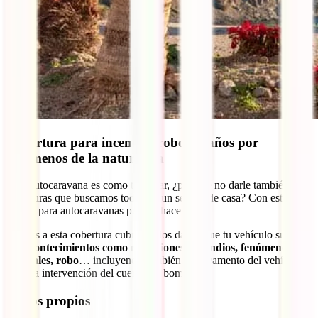
Cobertura para incendio, robo o daños por
fenómenos de la naturaleza
Si tu autocaravana es como tu hogar, ¿por qué no darle también
coberturas que buscamos todos en un seguro de casa? Con este
seguro para autocaravanas puedes hacerlo.
Gracias a esta cobertura cubrimos los daños que tu vehículo sufra
por
acontecimientos como explosiones, incendios, fenómenos
naturales, robo
… incluyendo también el salvamento del vehículo o
hasta la intervención del cuerpo de bomberos.
Daños propios