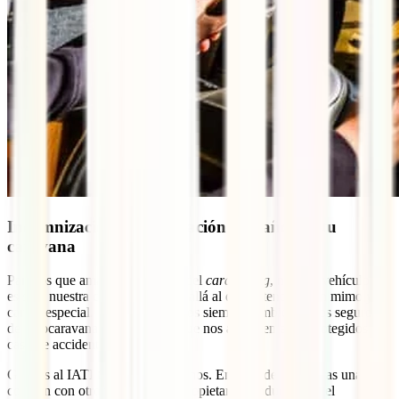
Indemnización y Reclamación de daños en tu
caravana
Para los que amamos el mundo del
caravaning
, nuestro vehículo no
es solo nuestra casa es algo más allá al que le tenemos un mimo y
cariño especial. Por ello buscamos siempre también en los seguros
de autocaravanas las garantías que nos aseguren estar protegidos en
caso de accidentes.
Gracias al IATI Camper, lo tenemos. En caso de que sufras una
colisión con otro vehículo y el propietario/conductor sea el