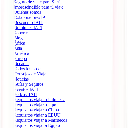
Seguro de viaje para Surf
Imprescindible para tú viaje
Quiénes somos
Colaboradores IATI
Descuento IATI
Opiniones IATI
Soporte
Blog
África
Ásia
América
Europa
Oceania
Todos los posts
Consejos de Viaje
Noticias
Guías y Seguros
Eventos IATI
Podcast IATI
Requisitos viajar a Indonesia
Requisitos viajar a Japón
Requisitos viajar a China
Requisitos viajar a EEUU
Requisitos viajar a Marruecos
Requisitos viajar a Egipto