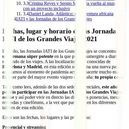
3.3
Cristina Reyes y Sergio Marín, la vuelta al mundo
con un proyecto inclusivo
3.4
Daniel Landa, Atlántico: una aventura africana
4
IATI y las Jornadas de los Grandes Viajes
Fechas, lugar y horario de las Jornadas
IATI de los Grandes Viajes 2021
Este año, las Jornadas IATI de los Grandes Viajes se concentran en
una semana súper potente
en la que podrás sumergirte a diario en
el mundo de los viajes. A las localizaciones ya conocidas de
Barcelona y Madrid
, en esta edición se le suma una nueva para
adaptarnos al momento de pandemia actual y hacerte mucho más
fácil ser parte del mayor evento viajero de España:
tu propia casa
.
Tal y como lees, además de las dos sedes presenciales,
este año
podrás participar en las Jornadas IATI de los Grandes Viajes
online
y así poder vivir en directo las diferentes ponencias, mesas
redondas y cinefórums, a la vez que participar en los diferentes
talleres de esta edición.
Estas son las fechas, los lugares y las propuestas:
Presencial y streaming