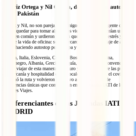
Beatriz Ortega y Nil García, dos amigos en autostop
hasta Pakistán
Beatriz y Nil, no son pareja, son amigos. Mientras hay gente que
decide quedar para tomar algo, ellos vieron claro que tenían un
sueño en común y urdieron un plan que les alejaría del estrés y la
ruita de la vida de oficina: se embarcaron en un gran viaje de año y
medio haciendo autostop por Europa y Asia.
Francia, Italia, Eslovenia, Croacia, Bosnia – Herzegovina,
Montenegro, Albania, Grecia, Turquía, Irak e Irán les convencieron
de que viajar de esta manera es seguro y además, te abre las puertas
a la cercanía y hospitalidad de los locales. En Pakistán, el covid-19
les frenó la ruta y volvieron de nuevo a casa cargados de
experiencias únicas que compartirán en las Jornadas IATI de los
Grandes Viajes.
Conferenciantes de las Jornadas IATI en
MADRID