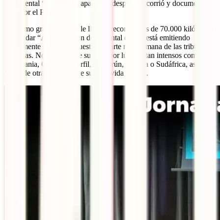
documental “Un mundo aparte” y, después, recorrió y documentó su
paso por el Pacífico.
Su último gran proyecto le llevó a recorrer más de 70.000 kilómetros
para rodar “Atlántico”, un documental que se está emitiendo
actualmente en el que muestra la parte más humana de las tribus
africanas. Nos hablará de su paso por lugares tan intensos como
Mauritania, Costa de Marfil, Camerún, Angola o Sudáfrica, así
como de otras historias de su gran vida viajera.