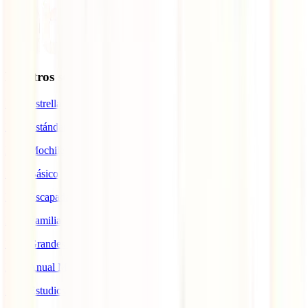
Nuestros seguros
IATI Estrella
IATI Estándar
IATI Mochilero
IATI Básico
IATI Escapadas
IATI Familia
IATI Grandes Viajeros
IATI Anual Multiviaje
IATI Estudios