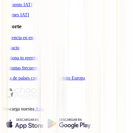
Descuento IATI
Informes IATI
Soporte
Asistencia en emergencias
Contacto
Gestiona tu reembolso
Preguntas frecuentes
Lista de países con cobertura ámbito Europa
Descarga nuestra
App.