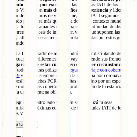
del evento viajero por excelencia
, las Jornadas IATI de los
Grandes Viajes. Con
más de 135 años de experiencia
y líderes en
el sector de los seguros de viaje online, desde IATI seguimos
apostando por, ahora más que nunca debido al contexto mundial,
acercar a todos los amantes de los viajes la oportunidad de disfrutar
de esta tremenda dosis de inspiración viajera que suponen las
charlas, talleres y mesas redondas protagonizadas por estos grandes
trotamundos.
Gracias a IATI, a partir de ahora, podrás seguir disfrutando de los
viajes, cuando los diferentes países vayan abriendo sus fronteras,
con
la garantía de estar cubierto en cualquier circunstancia
.
Ahora, todas nuestras pólizas son
seguros de viaje con coberturas
covid-19
y tendrás siempre cubierta la asistencia por coronavirus, así
como posibles pruebas PCR prescritas en destino por un especialista
o, entre muchas más coberturas, la prolongación de tu estancia
debido a una cuarentena obligatoria.
Viaja seguro a nuestro lado y, ¿quién sabe?, quizá tu seas
protagonista de próximas ediciones de las Jornadas IATI de los
Grandes Viajes.
Calcula tu seguro
Sin comentarios