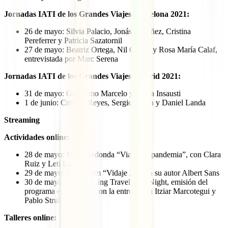
Jornadas IATI de los Grandes Viajes Barcelona 2021:
26 de mayo: Silvia Palacio, Jonás Ordóñez, Cristina
Pereferrer y Patricia Sazatornil
27 de mayo: Beatriz Ortega, Nil García y Rosa María Calaf,
entrevistada por Marc Serena
Jornadas IATI de los Grandes Viajes Madrid 2021:
31 de mayo: Guillermo Marcelo y Marta Insausti
1 de junio: Cristina Reyes, Sergio Marín y Daniel Landa
Streaming
Actividades online:
28 de mayo: Mesa Redonda “Viajar en pandemia”, con Clara
Ruiz y Leti Lagarda
29 de mayo: Cinefórum “Vidaje 2”, con su autor Albert Sans
30 de mayo: The Walking Travel Late Night, emisión del
programa en Youtube con la entrevista a Itziar Marcotegui y
Pablo Strubell
Talleres online: