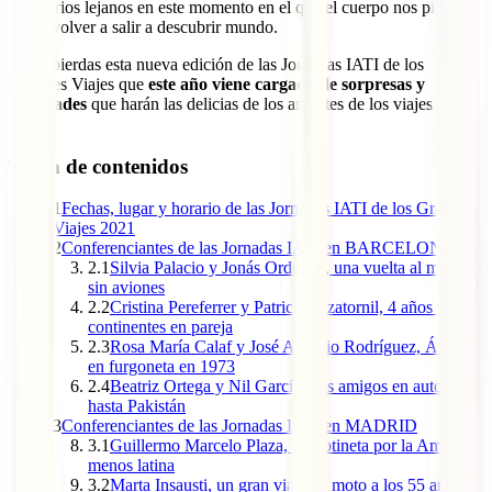
escenarios lejanos en este momento en el que el cuerpo nos pide a
gritos volver a salir a descubrir mundo.
No te pierdas esta nueva edición de las Jornadas IATI de los
Grandes Viajes que
este año viene cargada de sorpresas y
novedades
que harán las delicias de los amantes de los viajes como
tú.
Tabla de contenidos
1
Fechas, lugar y horario de las Jornadas IATI de los Grandes
Viajes 2021
2
Conferenciantes de las Jornadas IATI en BARCELONA
2.1
Silvia Palacio y Jonás Ordóñez, una vuelta al mundo
sin aviones
2.2
Cristina Pereferrer y Patricia Sazatornil, 4 años y 4
continentes en pareja
2.3
Rosa María Calaf y José Antonio Rodríguez, África
en furgoneta en 1973
2.4
Beatriz Ortega y Nil García, dos amigos en autostop
hasta Pakistán
3
Conferenciantes de las Jornadas IATI en MADRID
3.1
Guillermo Marcelo Plaza, en trotineta por la América
menos latina
3.2
Marta Insausti, un gran viaje en moto a los 55 años