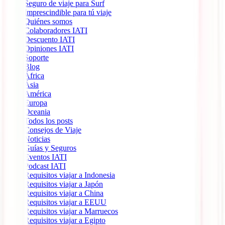
Seguro de viaje para Surf
Imprescindible para tú viaje
Quiénes somos
Colaboradores IATI
Descuento IATI
Opiniones IATI
Soporte
Blog
África
Ásia
América
Europa
Oceania
Todos los posts
Consejos de Viaje
Noticias
Guías y Seguros
Eventos IATI
Podcast IATI
Requisitos viajar a Indonesia
Requisitos viajar a Japón
Requisitos viajar a China
Requisitos viajar a EEUU
Requisitos viajar a Marruecos
Requisitos viajar a Egipto