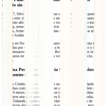
mundo sin aviones
En 2017, Silvia y Jonás, tras pedir un año sabático, se propusieron
un gran reto: dar la vuelta al mundo sin usar aviones. En junio de
ese mismo año empezaron un épico viaje que les llevaría a través de
autostop, trenes, buses y barcos a vivir increíbles experiencias entre
Ucrania, Armenia, Irán, Turkmenistán o China, hasta llegar al
Sudeste Asiático.
Estando en Nueva Zelanda continuaron su gran viaje en una travesía
de 22 días por mar hasta Colombia a bordo de un carguero y desde
ahí continuaron por Ecuador, Perú, Bolivia y Brasil, donde se
embarcaron en otro gran barco para volver al punto de inicio,
España.
Cristina Pereferrer y Patricia Sazatornil, 4 años y 4
continentes en pareja
Cuando Cristina y Patricia cruzaron sus caminos vieron rápidamente
que ambas compartían el mismo gran sueño: viajar sin billete de
vuelta. 9 meses más tarde se pusieron la maleta a sus espaldas y
empezaron una gran aventura que les llevaría a recorrer India,
Nepal, Tailandia, Japón o Nueva Zelanda, donde, además de vivir
experiencias únicas como trabajar en un orfanato budista, tuvieron