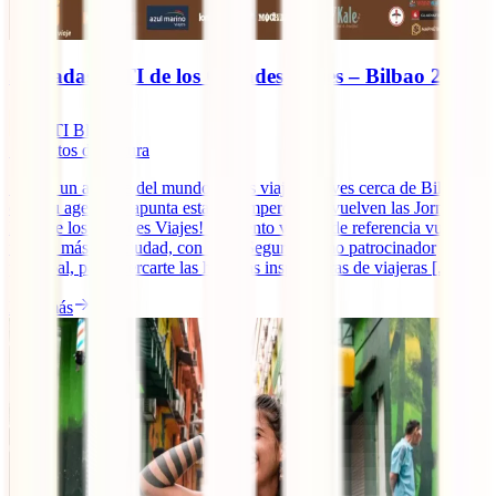
Jornadas IATI de los Grandes Viajes – Bilbao 2019
IATI Blog
7
minutos de lectura
Si eres un amante del mundo de los viajes y vives cerca de Bilbao,
coge tu agenda y apunta esta cita imperdible: ¡vuelven las Jornadas
IATI de los Grandes Viajes! El evento viajero de referencia vuelve
un año más a la ciudad, con IATI Seguros como patrocinador
principal, para acercarte las historias inspiradoras de viajeras [...]
Leer más