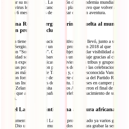
empezar su nueva etapa. La irrupción de la pandemia mundial del
coronavirus le obligó a cancelar sus planes y tuvo que volver a
España 6 meses después de comenzar esta gran aventura.
Cristina Reyes y Sergio Marín, la vuelta al mundo
con un proyecto inclusivo
Cristina tiene una discapacidad auditiva que le llevó, junto a su
pareja Sergio, a empezar un viaje – proyecto en 2018 al que
llamaron “Sordo Mundo”. Con el objetivo de dar visibilidad a la
comunidad sorda, se embarcaron en un gran viaje gracias al cual
vivieron experiencias únicas. Convivieron con tribus y grupos
indígenas por Asia, fueron partícipes de una de las celebraciones
animistas más antiguas de Tailandia y, en la desconocida Vanuatu,
acabaron formando parte del gabinete de prensa del Partido Raíces
Indígenas Independientes de Vanuatu. Dos meses en camper por
Nueva Zelanda y una visita a Buenos Aires fueron el final de este
viajazo que acabó en España para celebrar el nacimiento de su
sobrina.
Daniel Landa, Atlántico: una aventura africana
El documentalista Daniel Landa ha protagonizado ya varios grandes
viajes. Dio una vuelta al mundo de dos años para grabar la serie