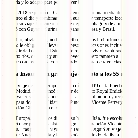
la batería y lo adaptó para poder llevar bultos.
Así, en 2018 se plantó en Canadá y empujando una media de 25
kilómetros al día y combinando con autostop y transporte local
empezó su viaje. Un vuelo barato le dejó en Tobago y de ahí
conectó con Guyana, Surinam, Guyana Francesa y Brasil.
El camino, obviamente, no fue sencillo, pues las limitaciones de su
trotineta
le obligaron a llevar poco peso y en ocasiones incluso a
prescindir de la comida. Este viaje le regaló el vivir aventuras
cruzando ríos, desiertos y arenas movedizas, pero también a
conectar con los locales, compartiendo infinidad de vivencias.
Marta Insausti, un gran viaje en moto a los 55 años
El gran viaje de Marta empezó en un día de 2019 en la Puerta del
Sol de Madrid. Ahí arrancó el motor de su moto Royal Enfield
Himalayan y salió con la idea de dar la vuelta al mundo y recaudar
dinero para dos fines solidarios: la Fundación Vicente Ferrer y la
Asociación CRIS contra el cáncer.
Cruzó Europa, viajó unos días con su hija por Irán, fue escoltada por
la policía por parte de Pakistán y llegó a la Fundación Vicente Ferrer
en India. Tras pasar por Myanmar y Tailandia, siguió su viaje sin la
moto por Nueva Zelanda y la recuperó en Chile donde iba a