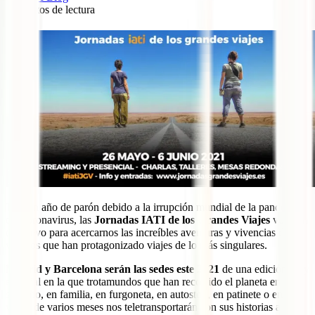
9
minutos de lectura
0
Tras un año de parón debido a la irrupción mundial de la pandemia
del coronavirus, las
Jornadas IATI de los Grandes Viajes
vuelven
de nuevo para acercarnos las increíbles aventuras y vivencias de
viajeros que han protagonizado viajes de lo más singulares.
Madrid y Barcelona serán las sedes este 2021
de una edición muy
especial en la que trotamundos que han recorrido el planeta en
solitario, en familia, en furgoneta, en autostop, en patinete o en
viajes de varios meses nos teletransportarán con sus historias a