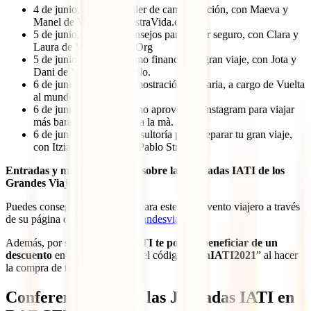
4 de junio, 19:00 h: Taller de camperización, con Maeva y
Manel de ViajandoNuestraVida.com
5 de junio, 12:00 h: Consejos para viajar seguro, con Clara y
Laura de ViajarSeguro.Org
5 de junio, 19:00 h: Cómo financiar tu gran viaje, con Jota y
Dani de Marcando el polo.
6 de junio, 13:00 h: Demostración culinaria, a cargo de Vuelta
al mundo sabrosa.
6 de junio, 18:00 h: Cómo aprovechar Instagram para viajar
más barato, con El món a la mà.
6 de junio, 20:00 h: Consultoría para preparar tu gran viaje,
con Itziar Marcotegui y Pablo Strubell
Entradas y más información sobre las Jornadas IATI de los
Grandes Viajes 2021
Puedes conseguir tus entradas para este gran evento viajero a través
de su página oficial:
jornadasgrandesviajes.es
Además, por ser un
viajero IATI
te podrás beneficiar de un
descuento
en el precio usando el código “
ConIATI2021
” al hacer
la compra de tus entradas.
Conferenciantes de las Jornadas IATI en