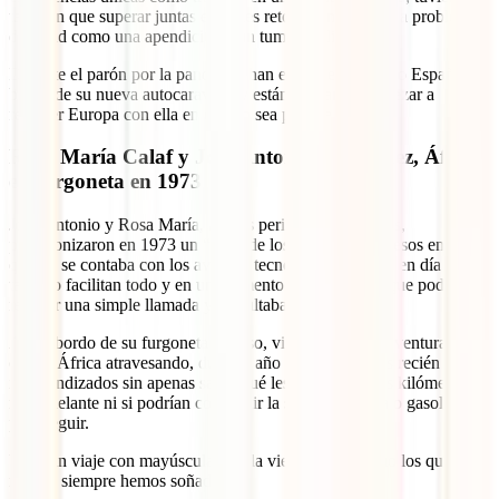
también que superar juntas enormes retos al enfrentarse a problemas
de salud como una apendicitis o un tumor maligno.
Durante el parón por la pandemia han estado explorando España a
bordo de su nueva autocaravana y están deseando empezar a
recorrer Europa con ella en cuanto sea posible.
Rosa María Calaf y José Antonio Rodríguez, África
en furgoneta en 1973
José Antonio y Rosa María, ambos periodistas catalanes,
protagonizaron en 1973 un “viaje de los de antes”. De esos en los
que no se contaba con los avances tecnológicos de hoy en día que
tanto lo facilitan todo y en un momento y lugar en los que poder
realizar una simple llamada ya resultaba algo increíble.
Así, a bordo de su furgoneta Pegaso, vivieron la gran aventura de
cruzar África atravesando, durante año y medio, países recién
independizados sin apenas saber qué les esperaba unos kilómetros
más adelante ni si podrían conseguir la suficiente agua o gasolina
para seguir.
Un gran viaje con mayúsculas y a la vieja usanza como los que
mucho siempre hemos soñado.