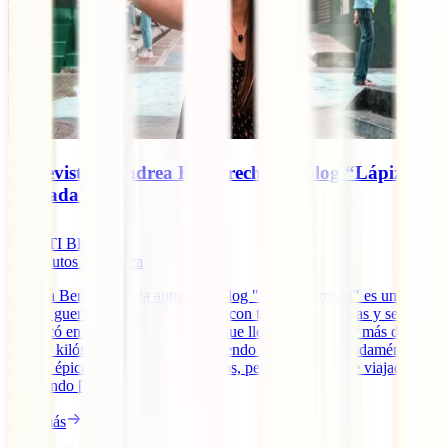
Entrevista a Andrea Bergareche del blog “Lápiz
Nómada”
IATI Blog
12
minutos de lectura
Andrea Bergareche, la autora del blog "Lápiz Nómada" es una
viajera guerrera que un día rompió con todas sus ataduras y se
embarcó en una enorme aventura que llevaría a recorrer más de
10.000 kilómetros en solitario haciendo autostop por Sudamérica.
De esa épica travesía ya hace 5 años, pero Andrea sigue viajado e
inspirando [...]
Leer más