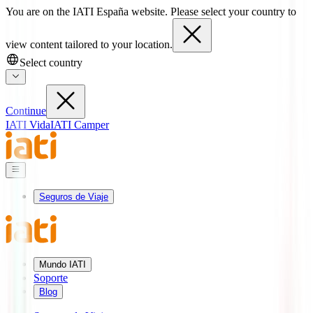
You are on the IATI España website. Please select your country to
view content tailored to your location.
Select country
Continue
IATI Vida
IATI Camper
Seguros de Viaje
Mundo IATI
Soporte
Blog