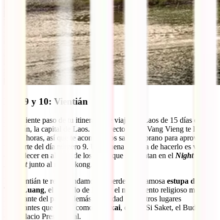
Días 9 y 10: Vientián
El siguiente paso de tu itinerario de viaje por Laos de 15 días es
Vientián, la capital de Laos. El trayecto desde Vang Vieng te llevará
unas 5 horas, así que te aconsejamos salir temprano para aprovechar
una parte del día número 9. Una buena manera de hacerlo es viendo
el atardecer en alguno de los bares que se montan en el
Night
Market
junto al río Mekong.
En Vientián te recomendamos no perderte la famosa
estupa de Pha
That Luang
, el símbolo de Laos y el monumento religioso más
importante del país. Además, la ciudad tiene otros lugares
importantes que visitar como
Patuxai
, el Wat Si Saket, el Buda Park
o el Palacio Presidencial.