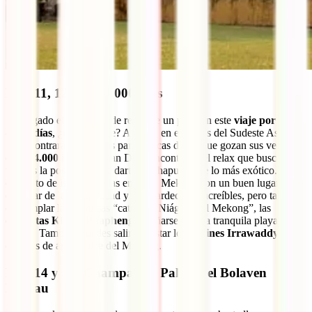
Días 11, 12 y 13: 4.000 islas
Ha llegado el momento de relajarse un poco en este
viaje por Laos
de 15 días
, ¿no te parece? Aunque en este país del Sudeste Asiático
no encontrarás las playas paradisíacas de las que gozan sus vecinos,
en las
4.000 islas
(Si Phan Don) encontrarás el relax que buscas y
tendrás la posibilidad de darte un chapuzón de lo más exótico. Este
conjunto de islas ubicadas en el río Mekong son un buen lugar para
disfrutar de la tranquilidad y ver atardeceres increíbles, pero también
contemplar las llamadas “cataratas Niágara del Mekong”, las
cataratas Khone Phapheng
y bañarse en una tranquila playa
fluvial. También puedes salir a avistar los
delfines Irrawaddy
, los
delfines de agua dulce del Mekong.
Días 14 y 15: Champasak, Pakse y el Bolaven
Plateau