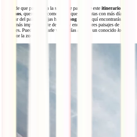
Antes de que pasemos a la siguiente parada de este
itinerario ideal
por Laos
, queremos recomendarte que si cuentas con más días para
disfrutar del país, te dirijas hacia
Kong Lor
. Aquí encontrarás la
cueva más impresionante de Laos y encantadores paisajes de
arrozales. Puedes dedicarle varios días a hacer un conocido
loop
en
moto por la zona.