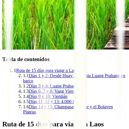
Tabla de contenidos
1
Ruta de 15 días para viajar a Laos
1.1
Días 1 y 2: Desde Huay Xai hasta Luang Prabang en
barco
1.2
Días 3 y 4: Luang Prabang
1.3
Días 6, 7 y 8: Vang Vieng
1.4
Días 9 y 10: Vientián
1.5
Días 11, 12 y 13: 4.000 islas
1.6
Días 14 y 15: Champasak, Pakse y el Bolaven
Plateau
Ruta de 15 días para viajar a Laos