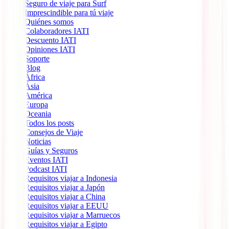
Seguro de viaje para Surf
Imprescindible para tú viaje
Quiénes somos
Colaboradores IATI
Descuento IATI
Opiniones IATI
Soporte
Blog
África
Ásia
América
Europa
Oceania
Todos los posts
Consejos de Viaje
Noticias
Guías y Seguros
Eventos IATI
Podcast IATI
Requisitos viajar a Indonesia
Requisitos viajar a Japón
Requisitos viajar a China
Requisitos viajar a EEUU
Requisitos viajar a Marruecos
Requisitos viajar a Egipto