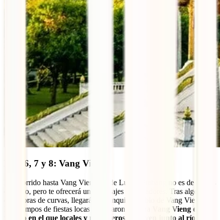
Días 6, 7 y 8: Vang Vieng
El recorrido hasta Vang Vieng desde Luang Prabang no es de lo más
cómodo, pero te ofrecerá unos paisajes abrumadores. Tras algo más
de 6 horas de curvas, llegarás al tranquilo pueblo de Vang Vieng.
Los tiempos de fiestas locas ya pasaron y ahora
Vang Vieng es un
pueblo en el que locales y mochileros conviven junto al río Nam