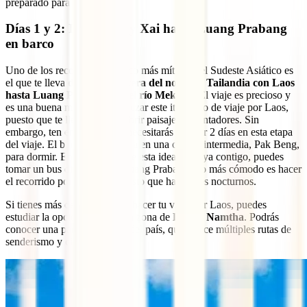
preparado para ti:
Días 1 y 2: Desde Huay Xai hasta Luang Prabang
en barco
Uno de los recorridos en barco más míticos del Sudeste Asiático es
el que te lleva
desde la frontera del norte de Tailandia con Laos
hasta Luang Prabang por el río Mekong
. El viaje es precioso y
es una buena manera de empezar este itinerario de viaje por Laos,
puesto que te llevará a descubrir paisajes encantadores. Sin
embargo, ten en cuenta que necesitarás invertir 2 días en esta etapa
del viaje. El barco hace parada en una ciudad intermedia, Pak Beng,
para dormir. En el caso de que esta idea no vaya contigo, puedes
tomar un bus directo hacia Luang Prabang. Lo más cómodo es hacer
el recorrido por la noche, puesto que hay buses nocturnos.
Si tienes más de 15 días para hacer tu viaje por Laos, puedes
estudiar la opción de visitar la zona de
Luang Namtha
. Podrás
conocer una parte muy rural del país, que ofrece múltiples rutas de
senderismo y ciclismo.