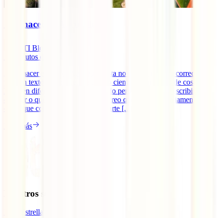
Qué hacer en Auroville
IATI Blog
18
minutos de lectura
¿Qué hacer en Auroville? Quizá esta no sea la pregunta correcta
para un texto como este. He escrito cientos de artículos de cosas que
hacer en diferentes partes del mundo pero, a la hora de escribir sobre
qué ver o qué hacer en Auroville, creo que (aunque obviamente hay
cosas que comentar al respecto), parte [...]
Leer más
Nuestros seguros
IATI Estrella