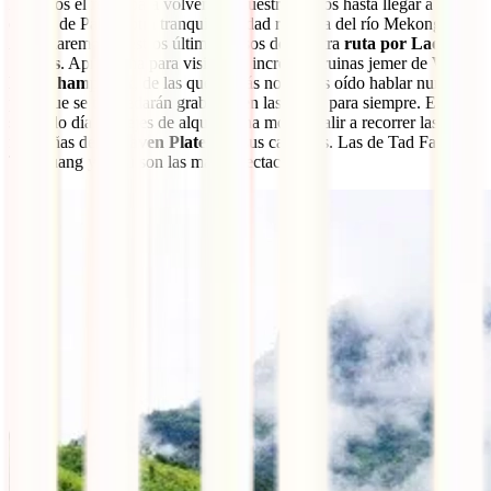
Dejamos el relax para volver por nuestros pasos hasta llegar a la
ciudad de Pakse, otra tranquila ciudad ribereña del río Mekong.
Aquí daremos nuestros últimos pasos de nuestra
ruta por Laos de
15 días
. Aprovecha para visitar las increíbles ruinas jemer de
Wat
Phu Champasak
, de las que quizás no habías oído hablar nunca
pero que se te quedarán grabadas en las retina para siempre. El
segundo día no dejes de alquilar una moto y salir a recorrer las
montañas del
Bolaven Plateau
y sus cascadas. Las de Tad Fane,
Tad Yuang y E Tu son las más espectaculares.