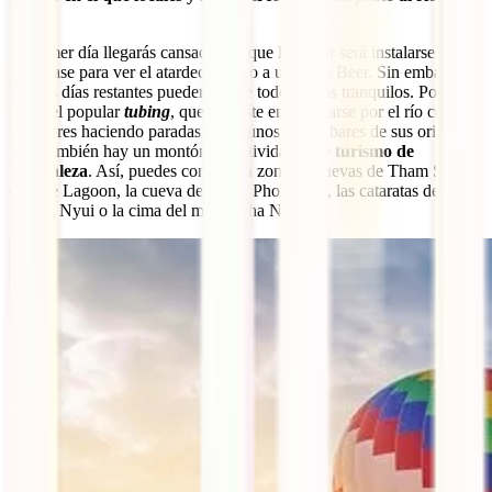
Song
.
El primer día llegarás cansado, así que lo mejor será instalarse y
preparase para ver el atardecer junto a una Lao Beer. Sin embargo,
los dos días restantes pueden ser de todo menos tranquilos. Podéis
hacer el popular
tubing
, que consiste en deslizarse por el río con
flotadores haciendo paradas en algunos de los bares de sus orillas,
pero también hay un montón de actividades de
turismo de
naturaleza
. Así, puedes conocer la zona de cuevas de Tham Sang,
el Blue Lagoon, la cueva de Tham Phou Kam, las cataratas de
Kaeng Nyui o la cima del monte Pha Ngeum.