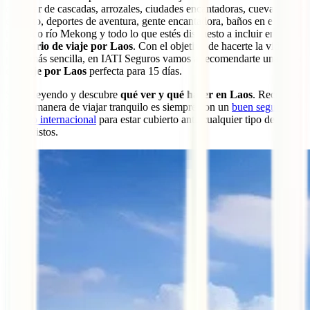
disfrutar de cascadas, arrozales, ciudades encantadoras, cuevas, rutas
en moto, deportes de aventura, gente encantadora, baños en el
histórico río Mekong y todo lo que estés dispuesto a incluir en tu
itinerario de viaje por Laos
. Con el objetivo de hacerte la vida un
poco más sencilla, en IATI Seguros vamos a recomendarte una
ruta
de viaje por Laos
perfecta para 15 días.
Sigue leyendo y descubre
qué ver y qué hacer en Laos
. Recuerda
que la manera de viajar tranquilo es siempre con un
buen seguro
médico internacional
para estar cubierto ante cualquier tipo de
imprevistos.