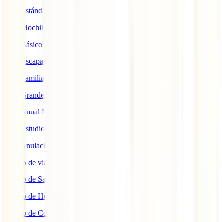
IATI Estándar
IATI Mochilero
IATI Básico
IATI Escapadas
IATI Familia
IATI Grandes Viajeros
IATI Anual Multiviaje
IATI Estudios
IATI Anulación Premium
Seguro de viaje COVID
Seguro de Salud
Seguro de Hogar
Seguro de Coche