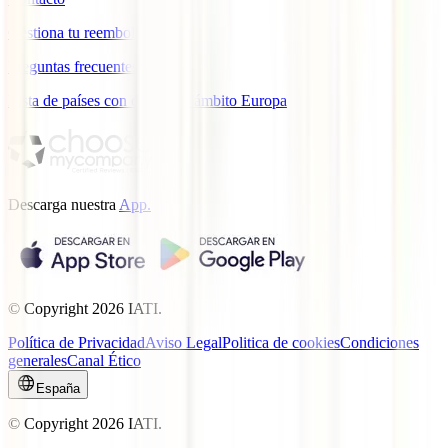
Gestiona tu reembolso
Preguntas frecuentes
Lista de países con cobertura ámbito Europa
Descarga nuestra
App.
© Copyright
2026
IATI.
Política de Privacidad
Aviso Legal
Politica de cookies
Condiciones
generales
Canal Ético
España
© Copyright
2026
IATI.