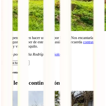
¿Estás pensando en hacer una ruta por Laos? ¡Nos encantaría saber
qué te gustaría saber de este rincón asiático! Recuerda
contratar tu
seguro
y viaja tranquilo.
Escrito por Claudia Rodríguez de
Solo Ida
Calcula tu seguro
Sin comentarios
Qué leer a continuación