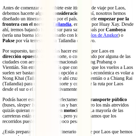
Antes de comenzar a describirte este itinerario de viaje por Laos,
debemos hacerte
algunas consideraciones
. Así, nosotros hemos
diseñado un itinerario típico por el país, que suele
empezar por la
frontera con el norte de
Tailandia
, entrando por Huay Xay. Desde
ahí, iremos bajando hacia el sur para salir del país por
Camboya
(sería una buena idea combinarlo con los
templos de Angkor
) o
Pakse
por vía terrestre hacia Tailandia de nuevo.
Por supuesto, también podrías hacer este viaje por Laos en
dirección opuesta
, de sur a norte, o comenzando por alguna de las
ciudades con aeropuertos internacionales: Luang Prabang o
Vientián. Sin embargo, tendrás que considerar que los vuelos a Laos
suelen ser bastante caros. Una opción algo más económica es volar a
Nong Khai (Tailandia) y desde ahí cruzar a Vientián o a Chiang Rai
(Tailandia) para cruzar por el norte y comenzar la ruta por Laos
desde el sur o el norte, respectivamente.
Podrás hacer este recorrido perfectamente en
transporte público
(buses,
sleeper buses
, furgonetas y barcos), pero los más atrevidos
quizás quieran recorrer Laos en
motocicleta
. La mayoría de las
carreteras están en buen estado, pero ya te avisamos que los
recorridos pueden hacerse un poco pesados.
¿Estás preparado? Aquí va el itinerario de viaje por Laos que hemos