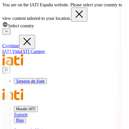
You are on the IATI España website. Please select your country to
view content tailored to your location.
Select country
Continue
IATI Vida
IATI Camper
Seguros de Viaje
Mundo IATI
Soporte
Blog