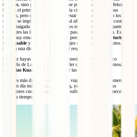
templos
, sino por su
paisaje
, ya que por ella pasa el río Mekong.
Dedica el primer día a disfrutar de la ciudad y a explorar sus
templos, pero el segundo deberás estar listo para ver cómo los
monjes se implican en el
Tak Bat
al alba. Se trata de una costumbre
muy arraigada en Laos, en la que los monjes reciben por parte de los
habitantes las limosnas con las que pasarán el resto del día. Es un
ritual muy emocionante y sagrado, pero, por favor,
sé un turista
responsable
y no acoses a los monjes con tu cámara de fotos.
Guarda una distancia prudente y sé respetuoso.
Una vez hayas desayunado un reponedor
banh mi
, el típico
bocadillo de Laos, puedes emprender camino hacia las famosas
cataratas Kuang Si
y luego visitar las cuevas
Pak Ou
.
Si tienes más días para dedicar a tu viaje por Laos, te recomendamos
pasar un día más en Luang Prabang, ya que la ciudad y sus
alrededores cuentan con atractivos suficientes para permanecer en
ella más tiempo.