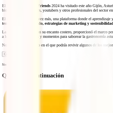
El
IATI Academy & Friends
2024 ha visitado este año Gijón, Astu
bloggers, instagrammers, youtubers y otros profesionales del sector e
El evento ofreció, una vez más, una plataforma donde el aprendizaje
tendencias de contenido, estrategias de marketing y sostenibilidad
La ciudad de
Gijón
, con su encanto costero, proporcionó el marco per
a lugares emblemáticos y momentos para saborear la gastronomía astu
No te pierdas este vídeo en el que podrás revivir algunos de
los mejo
Calcula tu seguro
Sin comentarios
Qué leer a continuación