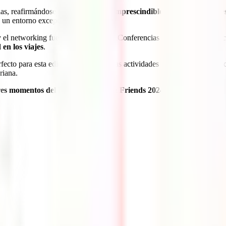
rias, reafirmándose como
un evento imprescindible para los creadores
n un entorno excepcional.
 y el networking fueron protagonistas. Conferencias con expertos del s
 en los viajes
.
fecto para esta edición. Además de las actividades formativas, los partic
riana.
res momentos del IATI Academy & Friends 2024
: