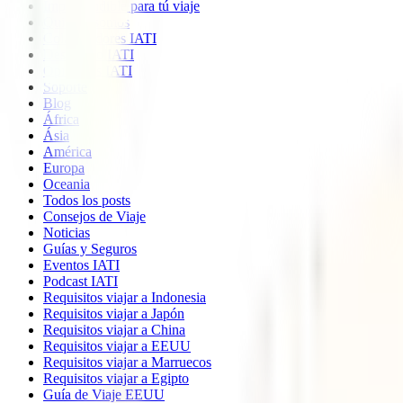
Imprescindible para tú viaje
Quiénes somos
Colaboradores IATI
Descuento IATI
Opiniones IATI
Soporte
Blog
África
Ásia
América
Europa
Oceania
Todos los posts
Consejos de Viaje
Noticias
Guías y Seguros
Eventos IATI
Podcast IATI
Requisitos viajar a Indonesia
Requisitos viajar a Japón
Requisitos viajar a China
Requisitos viajar a EEUU
Requisitos viajar a Marruecos
Requisitos viajar a Egipto
Guía de Viaje EEUU