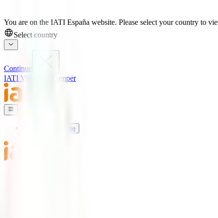
You are on the IATI España website. Please select your country to view
Select country
Continue
IATI Vida
IATI Camper
Seguros de Viaje
Mundo IATI
Soporte
Blog
Seguros de Viaje