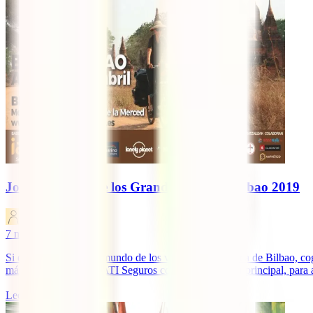
Jornadas IATI de los Grandes Viajes – Bilbao 2019
IATI Blog
7
minutos de lectura
Si eres un amante del mundo de los viajes y vives cerca de Bilbao, co
más a la ciudad, con IATI Seguros como patrocinador principal, para ace
Leer más