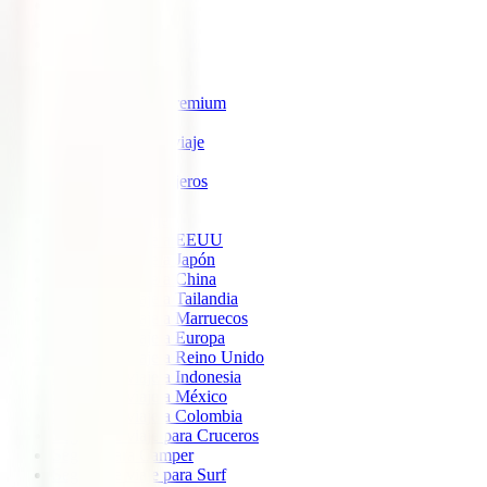
IATI Estrella
IATI Estándar
IATI Familia
IATI Escapadas
IATI Mochilero
IATI Anulación Premium
IATI Básico
IATI Anual Multiviaje
IATI Air Help
IATI Grandes Viajeros
IATI Estudios
Seguros de Viaje
Seguro de viaje a EEUU
Seguro de viaje a Japón
Seguro de viaje a China
Seguro de viaje a Tailandia
Seguro de viaje a Marruecos
Seguro de viaje a Europa
Seguro de viaje a Reino Unido
Seguro de viaje a Indonesia
Seguro de viaje a México
Seguro de viaje a Colombia
Seguro de viaje para Cruceros
Seguro para Camper
Seguro de viaje para Surf