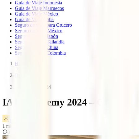
Guía de Viaje Indonesia
Guía de Viaje Marruecos
Guía de Viaje México
Guía de Viaje Cuba
Seguro de viaje para Crucero
Seguro de Viaje México
Seguro de viaje Japón
Seguro de viaje Tailandia
Seguro de viaje China
Seguro de viaje Colombia
Home
Blog
Iati academy 2024
IATI Academy 2024 – Gijón
IATI Blog
1
minutos de lectura
0