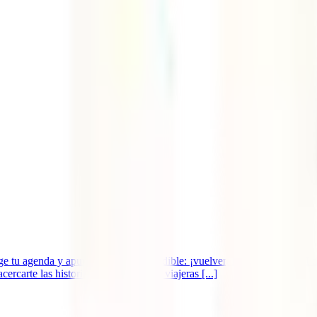
ge tu agenda y apunta esta cita imperdible: ¡vuelven las Jornadas IATI 
rcarte las historias inspiradoras de viajeras [...]