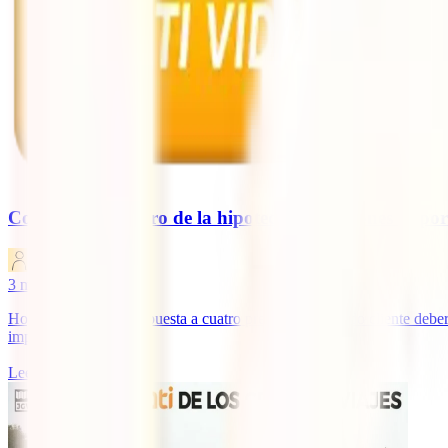
Contratar el seguro de la hipoteca: 4 cuestiones impor
IATI Blog
3
minutos de lectura
Hoy queremos dar respuesta a cuatro preguntas que todo cliente deberí
importantes
Leer más