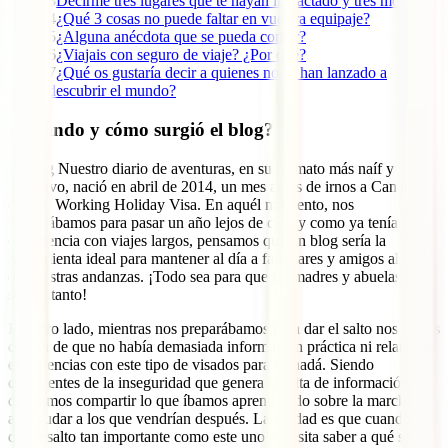
3
Decirme tres lugares que te hayan impactado y tres motivos
4
¿Qué 3 cosas no puede faltar en vuestra equipaje?
5
¿Alguna anécdota que se pueda contar?
6
¿Viajais con seguro de viaje? ¿Por qué?
7
¿Qué os gustaría decir a quienes no se han lanzado a
descubrir el mundo?
¿Cuándo y cómo surgió el blog?
El blog Nuestro diario de aventuras, en su formato más naíf y
primitivo, nació en abril de 2014, un mes antes de irnos a Canadá
con un Working Holiday Visa. En aquél momento, nos
preparábamos para pasar un año lejos de casa y como ya teníamos
experiencia con viajes largos, pensamos que un blog sería la
herramienta ideal para mantener al día a familiares y amigos al día
de nuestras andanzas. ¡Todo sea para que las madres y abuelas no
sufran tanto!
Por otro lado, mientras nos preparábamos para dar el salto nos dimos
cuenta de que no había demasiada información práctica ni relatos de
experiencias con este tipo de visados para Canadá. Siendo
conscientes de la inseguridad que genera la falta de información,
decidimos compartir lo que íbamos aprendiendo sobre la marcha y
así ayudar a los que vendrían después. La verdad es que cuando se
da un salto tan importante como este uno necesita saber a qué se