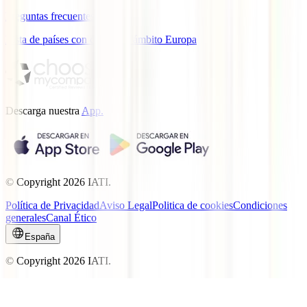
Preguntas frecuentes
Lista de países con cobertura ámbito Europa
Descarga nuestra
App.
© Copyright
2026
IATI.
Política de Privacidad
Aviso Legal
Politica de cookies
Condiciones
generales
Canal Ético
España
© Copyright
2026
IATI.