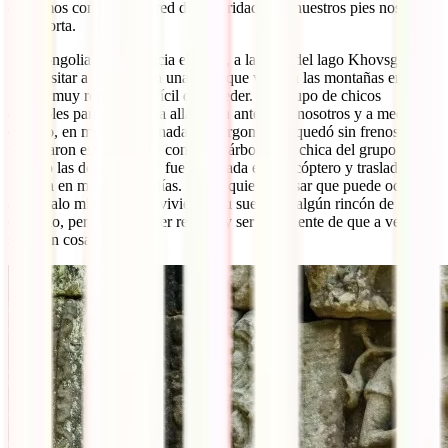
contamos con esta esta red de seguridad bajo nuestros pies nos
reconforta.
En Mongolia fuimos hacia el norte, a la zona del lago Khovsgol,
para visitar a los Tsataan una tribu que vive en las montañas en una
región muy remota y difícil de acceder. Un grupo de chicos
españoles partieron hacia allá el día antes que nosotros y a medio
camino, en medio de la nada, su furgoneta se quedó sin frenos y
terminaron estrellándose contra un árbol. Una chica del grupo se
rompió las dos piernas y fue evacuada en helicóptero y trasladada a
España en menos de 3 días. Nadie quiere pensar que puede ocurrirle
algo malo mientras está viviendo su sueño en algún rincón de
ensueño, pero hay que ser realista y ser consciente de que a veces
suceden cosas malas.