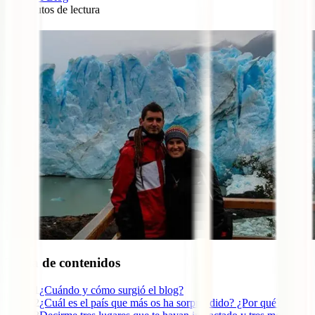
11
minutos de lectura
0
Tabla de contenidos
1
¿Cuándo y cómo surgió el blog?
2
¿Cuál es el país que más os ha sorprendido? ¿Por qué?