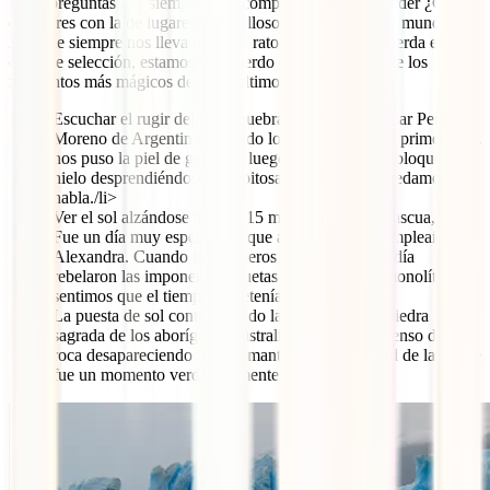
Estas preguntas son siempre muy complicadas de responder ¿Cómo
elegir tres con la de lugares maravillosos que hay en este mundo?
Aunque siempre nos lleva un buen rato ponernos de acuerda en esta
clase de selección, estamos de acuerdo en que algunos de los
momentos más mágicos de estos últimos meses han sido:
Escuchar el rugir del hielo quebrándose en el glaciar Perito
Moreno de Argentina. Cuando lo escuchamos por primera vez
nos puso la piel de gallina y luego, al ver un gran bloque de
hielo desprendiéndose estrepitosamente ya nos quedamos sin
habla./li>
Ver el sol alzándose tras los 15 moais en Isla de Pascua, Chile.
Fue un día muy especial porque además era el cumpleaños de
Alexandra. Cuando los primeros rayos de luz del día
rebelaron las imponentes siluetas de las estatuas monolíticas
sentimos que el tiempo se detenía.
La puesta de sol contemplando la roca Uluru, la piedra
sagrada de los aborígenes australianos. El rojo intenso de la
roca desapareciendo bajo el manto de la oscuridad de la noche
fue un momento verdaderamente mágico.