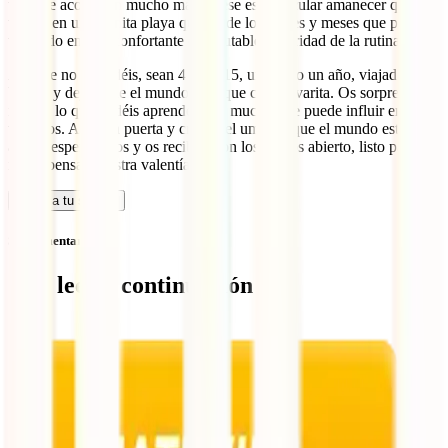
vida, se acordarán mucho más de ese espectacular amanecer que
vieron en una bonita playa que no de los meses y meses que pasaron
viviendo en la reconfortante e inmutable seguridad de la rutina.
Así que no lo dudéis, sean 4 días, 15, un mes o un año, viajad.
Viajad y dejad que el mundo os toque con su varita. Os sorprenderá
mucho lo que podéis aprender y lo mucho que puede influir en
vosotros. Abrid la puerta y cruzad el umbral, que el mundo está allí
afuera esperándoos y os recibirá con los brazos abierto, listo para
recompensar vuestra valentía.
Calcula tu seguro
Sin comentarios
Qué leer a continuación