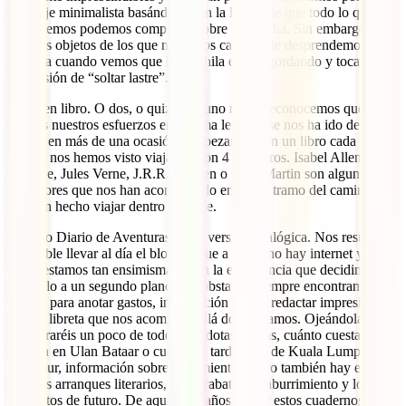
equipaje minimalista basándonos en la lógica de que todo lo que
necesitemos podemos comprarlo sobre la marcha. Sin embargo, hay
algunos objetos de los que no somos capaces de desprendemos, ni
siquiera cuando vemos que la mochila está engordando y toca hacer
una sesión de “soltar lastre”.
Un buen libro. O dos, o quizás alguno más. Reconocemos que pese
a todos nuestros esfuerzos en el tema lecturas se nos ha ido de las
manos en más de una ocasión. Empezamos con un libro cada uno y
al final nos hemos visto viajando con 4 o 5 libros. Isabel Allende,
Coetzee, Jules Verne, J.R.R. Tolkien o G.R. Martin son algunos de
los autores que nos han acompañado en algún tramo del camino y
nos han hecho viajar dentro de viaje.
Nuestro Diario de Aventuras en su versión analógica. Nos resulta
imposible llevar al día el blog porque a veces no hay internet y a
veces estamos tan ensimismados en la experiencia que decidimos
relegarlo a un segundo plano. No obstante, siempre encontramos
tiempo para anotar gastos, información y para redactar impresiones
en una libreta que nos acompaña allá donde vamos. Ojeándola
encontraréis un poco de todo: anécdotas diarias, cuánto cuesta una
comida en Ulan Bataar o cuánto se tarda en ir de Kuala Lumpur a
Singapur, información sobre alojamientos. Pero también hay espacio
para los arranques literarios, los garabatos de aburrimiento y los
proyectos de futuro. De aquí unos años, releer estos cuadernos será