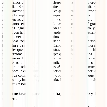
que pisamos y llegamos a él justo después de la apacible y ordenada
Australia. ¡Solo por el contraste entre una y la otra ya resultaba todo
extrañamente atractivo! La verdad es que, de entrada, la afrontamos
con cierto respeto y con algunos prejuicios provocados por
experiencias y opiniones que habíamos leído en otros blogs.
Aterrizamos en Denpasar esperándonos lo peor, pero ¡qué gran
error! Al llegar nos encontramos con una gente muy amable y
curiosa con la que compartimos grandes momentos y experiencias.
Evidentemente cuentan con su habitual cuota de zánganos
buscavidas, pero ¿qué país no los tiene? ¡En el nuestro incluso
llevan traje y salen en la tele! Las grandes diferencias religiosas y
culturales que hay de una isla a la otra, la combinación entre historia
y modernidad, la variedad de paisajes que encontramos, nos
enamoraron. Desde playas de arena blanca a concurridas y caóticas
ciudades pasando por volcanes y antiguos templos. ¡Allí uno
encuentra mucho más de lo que busca! Además, tuvimos mucha
suerte porque el conjunto de la experiencia fue rematada por la
fortuna de compartir el camino con otros viajeros con los que
hicimos muy buenas migas. Sin duda, Indonesia es mucho más que
Bali y sus resorts.
Decirme tres lugares que te hayan impactado y tres
motivos