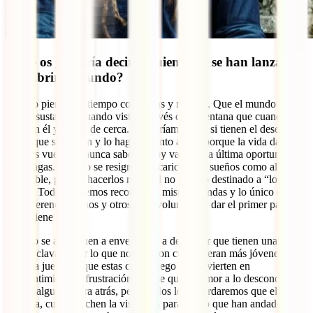
¿Qué os gustaría decir a quienes no se han lanzado a
descubrir el mundo?
Que no pierdan el tiempo con dudas y miedos. Que el mundo de ahí
fuera asusta más cuando visto a través de la ventana que cuando
estás en él y lo ves de cerca. Les diríamos que si tienen el deseo de
viajar que se lancen y lo hagan cuanto antes, porque la vida da
muchas vueltas y nunca sabes si hoy va a ser la última oportunidad
que tengas. Que no se resignen a acariciar sus sueños como algo
imposible, porque hacerlos realidad no es algo destinado a “los
otros”. Todos podemos recorrer las mismas sendas y lo único que
nos diferencia a unos y otros es la voluntad de dar el primer paso. El
resto viene solo.
Que no se arriesguen a envejecer y a descubrir que tienen una
espina clavada por lo que no hicieron cuando eran más jóvenes. Que
no se la jueguen, que estas cosas luego se convierten en
arrepentimiento y frustración. Puede que el temor a lo desconocido
eche a algunos para atrás, pero a ellos les recordaremos que el día de
mañana, cuando echen la visa atrás para ver lo que han andado en la