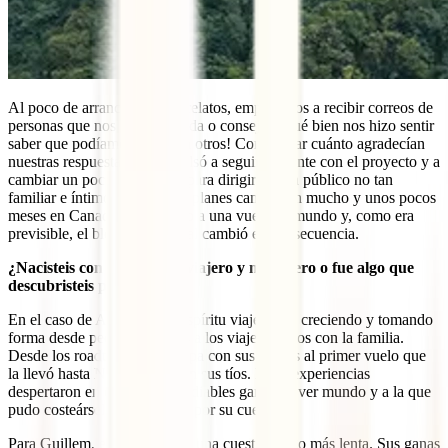
Al poco de arrancar con los relatos, empezamos a recibir correos de
personas que nos pedían ayuda o consejo. ¡Qué bien nos hizo sentir
saber que podíamos ayudar a otros! Comprobar cuánto agradecían
nuestras respuestas nos impulsó a seguir adelante con el proyecto y a
cambiar un poco el enfoque para dirigirlo a un público no tan
familiar e íntimo. Al final los planes cambiaron mucho y unos pocos
meses en Canadá dieron paso a una vuelta al mundo y, como era
previsible, el blog se adaptó al cambió en consecuencia.
¿Nacisteis con ese espíritu viajero y mochilero o fue algo que
descubristeis poco a poco?
En el caso de Alexandra el espíritu viajero fue creciendo y tomando
forma desde pequeña gracias a los viajes hechos con la familia.
Desde los roadtrips por Europa con sus padres al primer vuelo que
la llevó hasta Nueva York con sus tíos. Estas experiencias
despertaron en ella las irremediables ganas de ver mundo y a la que
pudo costeárselo empezó a ir por su cuenta.
Para Guillem, en cambio, fue una cuestión algo más lenta. Sus ganas