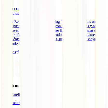
IATI Blog
12
minutos de lectura
Andrea Bergareche, la autora del blog "Lápiz Nómada" es una
viajera guerrera que un día rompió con todas sus ataduras y se
embarcó en una enorme aventura que llevaría a recorrer más de
10.000 kilómetros en solitario haciendo autostop por Sudamérica.
De esa épica travesía ya hace 5 años, pero Andrea sigue viajado e
inspirando [...]
Leer más
Nuestros seguros
IATI Estrella
IATI Estándar