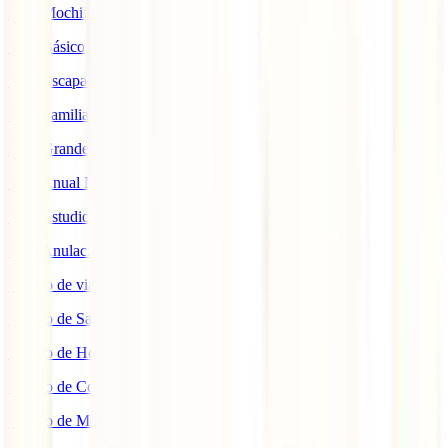
IATI Mochilero
IATI Básico
IATI Escapadas
IATI Familia
IATI Grandes Viajeros
IATI Anual Multiviaje
IATI Estudios
IATI Anulación Premium
Seguro de viaje COVID
Seguro de Salud
Seguro de Hogar
Seguro de Coche
Seguro de Moto