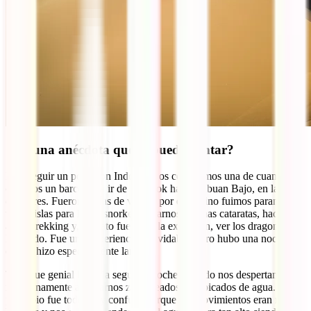
¿Alguna anécdota que se pueda contar?
Para seguir un poco con Indonesia os contaremos una de cuando
cogimos un barco para ir de Lombok hasta Labuan Bajo, en la Isla
de Flores. Fueron 4 días de viaje y por el camino fuimos parando en
varias islas para hacer snorkel, bañarnos en unas cataratas, hacer
algún trekking y, el plato fuerte de la excursión, ver los dragones de
Komodo. Fue una experiencia inolvidable, pero hubo una noche
que se hizo especialmente larga.
Todo fue genial hasta la segunda noche, cuando nos despertamos
repentinamente al notarnos zarandeados y salpicados de agua. Al
principio fue todo muy confuso porque los movimientos eran muy