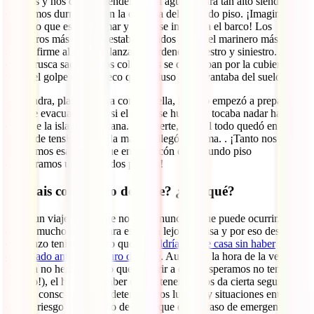
bruscos y nos costó entender que el agua llegara tan alto siendo que
estábamos durmiendo en la cubierta del segundo piso. ¡Imaginad lo
revuelto que estaba el mar y como se inclinaba el barco! Los
marineros más jóvenes estaban pálidos y solo el marinero más viejo
seguía firme al timón y lanzando órdenes a diestro y siniestro. Con
cada brusca sacudida los colchones se deslizaban por la cubierta y a
veces el golpe era tan seco que incluso nos levantaba del suelo
Alexandra, planificadora como es ella, incluso empezó a preparar un
plan de evacuación por si el barco se hundía y tocaba nadar hasta la
orilla de la isla más cercana. Por suerte, al final todo quedó en una
noche de tensión y con la mañana llegó la calma. . ¡Tanto nos
inclinamos esa noche que en el balcón del segundo piso
encontramos un pez de dos palmos!
¿Viajais con seguro de viaje? ¿Por qué?
Sí, en un viaje como este no sabes nunca lo que puede ocurrir. Un
año es mucho tiempo para estar tan lejos de casa y por eso desde el
comienzo teníamos claro que
no saldríamos de casa sin haber
contratado antes un seguro de viaje
. Aunque a la hora de la verdad
todavía no hemos tenido que recurrir a él (¡y esperamos no tener que
hacerlo!), el hecho de saber que lo tenemos nos da cierta seguridad.
Somos conscientes que determinados lugares y situaciones entrañan
ciertos riesgos y el hecho de saber que en un caso de emergencia