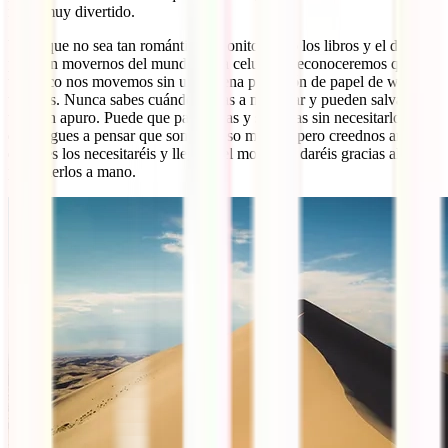
muy, muy divertido.
Y aunque no sea tan romántico y bonito como los libros y el diario,
pero sin movernos del mundo de la celulosa, reconoceremos que
tampoco nos movemos sin una buena provisión de papel de wc o
toallitas. Nunca sabes cuándo lo vas a necesitar y pueden salvarte de
un gran apuro. Puede que pasen días y semanas sin necesitarlos y
que llegues a pensar que son un peso muerto, pero creednos antes o
después los necesitaréis y llegado el momento daréis gracias al cielo
por tenerlos a mano.