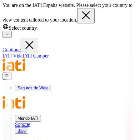
You are on the IATI España website. Please select your country to
view content tailored to your location.
Select country
Continue
IATI Vida
IATI Camper
Seguros de Viaje
Mundo IATI
Soporte
Blog