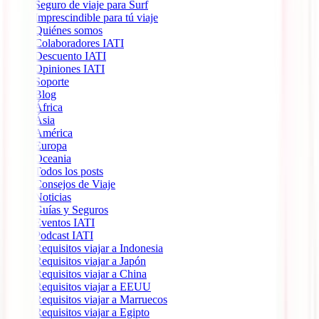
Seguro de viaje para Surf
Imprescindible para tú viaje
Quiénes somos
Colaboradores IATI
Descuento IATI
Opiniones IATI
Soporte
Blog
África
Ásia
América
Europa
Oceania
Todos los posts
Consejos de Viaje
Noticias
Guías y Seguros
Eventos IATI
Podcast IATI
Requisitos viajar a Indonesia
Requisitos viajar a Japón
Requisitos viajar a China
Requisitos viajar a EEUU
Requisitos viajar a Marruecos
Requisitos viajar a Egipto