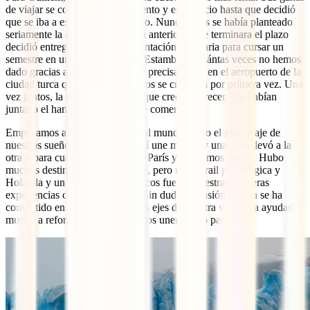
de viajar se cocinaron a fuego lento y en silencio hasta que decidió
que se iba a estudiar al extranjero. Nunca antes se había planteado
seriamente la opción, pero el día anterior a que terminara el plazo
decidió entregar toda la documentación necesaria para cursar un
semestre en una universidad de Estambul. ¡Cuántas veces no hemos
dado gracias a ese arrebato! Fue precisamente en el aeropuerto de la
ciudad turca que nuestros caminos se cruzaron por primera vez. Una
vez juntos, la cosa no hizo más que crecer y crecer. ¡Se habían
juntado el hambre y las ganas de comer!
Empezamos a planear la vuelta al mundo como el gran viaje de
nuestros sueños. Un proyecto así une mucho y una cosa llevó a la
otra y para cuando nos fuimos a París ya vivíamos juntos. Hubo
muchos destinos después de este, pero un interail por Bélgica y
Holanda y un verano en Marruecos fueron nuestras primeras
experiencias como mochileros. Sin duda, la pasión viajera se ha
convertido en uno de los grandes ejes de nuestra vida y ha ayudado
mucho a reforzar los lazos que nos unen como pareja.