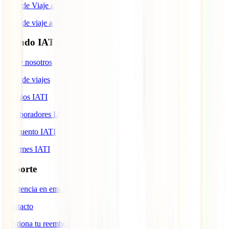
Guía de Viaje a Cuba
Guía de viaje a Indonesia
Mundo IATI
Sobre nosotros
Blog de viajes
Premios IATI
Colaboradores IATI
Descuento IATI
Informes IATI
Soporte
Asistencia en emergencias
Contacto
Gestiona tu reembolso