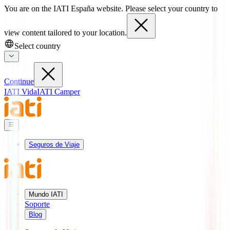
You are on the IATI España website. Please select your country to
view content tailored to your location.
Select country
Continue
IATI Vida
IATI Camper
Seguros de Viaje
Mundo IATI
Soporte
Blog