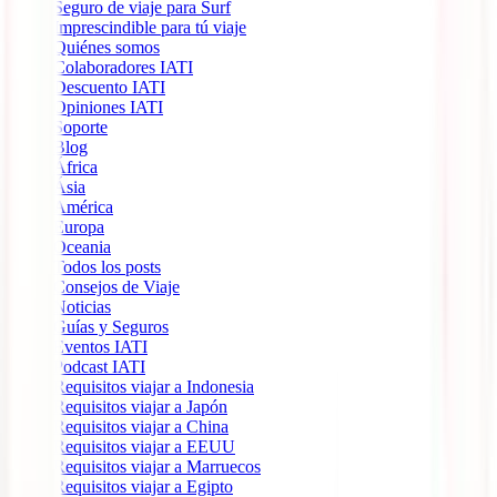
Seguro de viaje para Surf
Imprescindible para tú viaje
Quiénes somos
Colaboradores IATI
Descuento IATI
Opiniones IATI
Soporte
Blog
África
Ásia
América
Europa
Oceania
Todos los posts
Consejos de Viaje
Noticias
Guías y Seguros
Eventos IATI
Podcast IATI
Requisitos viajar a Indonesia
Requisitos viajar a Japón
Requisitos viajar a China
Requisitos viajar a EEUU
Requisitos viajar a Marruecos
Requisitos viajar a Egipto