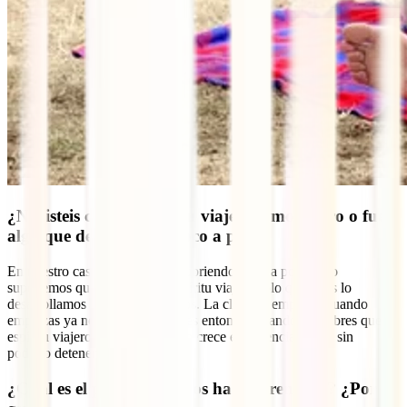
¿Nacisteis con ese espíritu viajero y mochilero o fue
algo que descubristeis poco a poco?
En nuestro caso lo fuimos descubriendo poco a poco pero
suponemos que se nace con espíritu viajero solo que unos lo
desarrollamos más y otros menos. La clave es empezar, cuando
empiezas ya no puedes parar y es entonces cuando descubres que el
espíritu viajero que llevas dentro crece exponencialmente sin
poderlo detener.
¿Cuál es el país que más os ha sorprendido? ¿Por