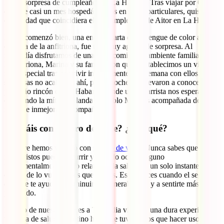
Fiesta sorpresa de cumpleaños en La Habana. Tras viajar por Cuba
durante casi un mes hospedándonos en casas particulares, quiso la
casualidad que coincidiera el 28 cumpleaños de Aitor en La Habana.
El día comenzó bien, una enorme tarta de merengue de color azul,
cortesía de la anfitriona, fue una muy agradable sorpresa. Al
mediodía disfrutamos de una gran comida en ambiente familiar con
la anfitriona, Marina y su familia con quien establecimos un vínculo
muy especial tras convivir intensamente una semana con ellos. Las
sorpresas no acababan ahí, por la noche nos llevaron a conocer un
pequeño rincón de La Habana, donde un guitarrista nos esperaba
entonando la mítica Yolanda de Pablo Milanés acompañada de un
mojito e inmejorable compañía.
¿Viajáis con seguro de viaje? ¿Por qué?
Siempre hemos viajado con
seguro de viaje
. Nunca sabes que
imprevistos pueden ocurrir y cuando ocurre alguno
fundamentalmente en lo relativo a la salud, en un solo instante te das
cuenta de lo vulnerables que somos. Es entonces cuando el seguro
de viaje te ayuda a disminuir la vulnerabilidad y a sentirte más
protegido.
En uno de nuestros viajes a Tailandia vivimos una dura experiencia,
un tema de salud repentino hizo que tuviéramos que hacer uso de