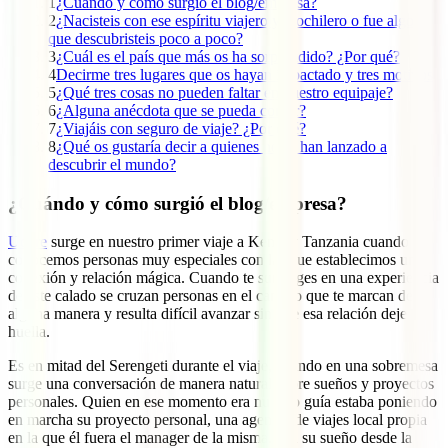
1
¿Cuándo y cómo surgió el blog/empresa?
2
¿Nacisteis con ese espíritu viajero y mochilero o fue algo
que descubristeis poco a poco?
3
¿Cuál es el país que más os ha sorprendido? ¿Por qué?
4
Decirme tres lugares que os hayan impactado y tres motivos
5
¿Qué tres cosas no pueden faltar en vuestro equipaje?
6
¿Alguna anécdota que se pueda contar?
7
¿Viajáis con seguro de viaje? ¿Por qué?
8
¿Qué os gustaría decir a quienes no se han lanzado a
descubrir el mundo?
¿Cuándo y cómo surgió el blog/empresa?
Udare
surge en nuestro primer viaje a Kenia y Tanzania cuando
conocemos personas muy especiales con las que establecimos una
conexión y relación mágica. Cuando te sumerges en una experiencia
de este calado se cruzan personas en el camino que te marcan de
alguna manera y resulta difícil avanzar sin que esa relación deje
huella.
Es en mitad del Serengeti durante el viaje, cuando en una sobremesa
surge una conversación de manera natural sobre sueños y proyectos
personales. Quien en ese momento era nuestro guía estaba poniendo
en marcha su proyecto personal, una agencia de viajes local propia
en la que él fuera el manager de la misma. Era su sueño desde la