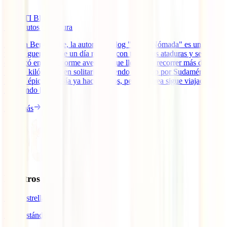
IATI Blog
12
minutos de lectura
Andrea Bergareche, la autora del blog "Lápiz Nómada" es una
viajera guerrera que un día rompió con todas sus ataduras y se
embarcó en una enorme aventura que llevaría a recorrer más de
10.000 kilómetros en solitario haciendo autostop por Sudamérica.
De esa épica travesía ya hace 5 años, pero Andrea sigue viajado e
inspirando [...]
Leer más
Nuestros seguros
IATI Estrella
IATI Estándar