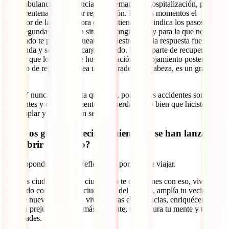
una ambulancia de urgencia, una semana de hospitalización, periodo
de cuarentena y posterior repatriación. En esos momentos el
operador de la aseguradora que te atiende y te indica los pasos a dar,
es tu segunda madre. Un situación angustiosa y para la que no estás
preparado te puede bloquear. En nuestro caso la respuesta fue
estupenda y se hicieron cargo de todo. Preocuparte de recuperar la
salud y que los costes de hospitalización, el alojamiento posterior y
el vuelo de regreso, no sea un quebradero de cabeza, es un gran
alivio.
¡Ojo! Y nunca pasa, hasta que pasa, por eso los accidentes son
accidentes y en ese momento te acuerdas de lo bien que hiciste al
contemplar y contratar un seguro.
¿Qué os gustaría decir a quienes no se han lanzado a
descubrir el mundo?
Les propondríamos dos reflexiones por las que viajar.
No seas ciudadano de tu ciudad, no te conformes con eso, vives en
el mundo conviértete en ciudadano del mundo, amplía tu vecindario,
conoce nuevas personas, vive nuevas experiencias, enriquécete,
elimina prejuicios, serás más tolerante, restructura tu mente y tus
prioridades.