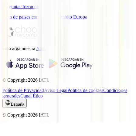
Preguntas frecuentes
Lista de países con cobertura ámbito Europa
Descarga nuestra
App.
© Copyright
2026
IATI.
Política de Privacidad
Aviso Legal
Politica de cookies
Condiciones
generales
Canal Ético
España
© Copyright
2026
IATI.