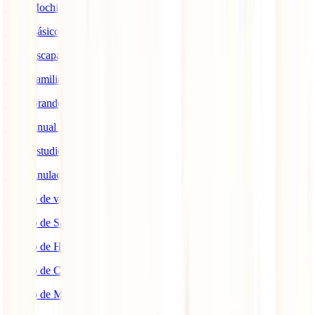
IATI Mochilero
IATI Básico
IATI Escapadas
IATI Familia
IATI Grandes Viajeros
IATI Anual Multiviaje
IATI Estudios
IATI Anulación Premium
Seguro de viaje COVID
Seguro de Salud
Seguro de Hogar
Seguro de Coche
Seguro de Moto