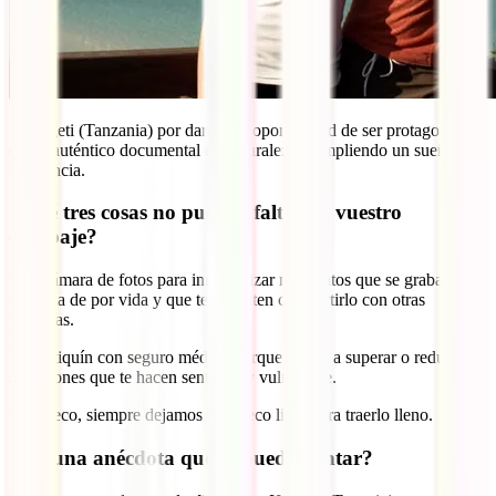
Serengeti (Tanzania) por darnos la oportunidad de ser protagonistas
de un auténtico documental de naturaleza, cumpliendo un sueño de
la infancia.
¿Qué tres cosas no pueden faltar en vuestro
equipaje?
Una cámara de fotos para inmortalizar momentos que se graban en
tu retina de por vida y que te permiten compartirlo con otras
personas.
Un botiquín con seguro médico porque ayuda a superar o reducir
situaciones que te hacen sentir muy vulnerable.
Un hueco, siempre dejamos un hueco libre para traerlo lleno.
¿Alguna anécdota que se pueda contar?