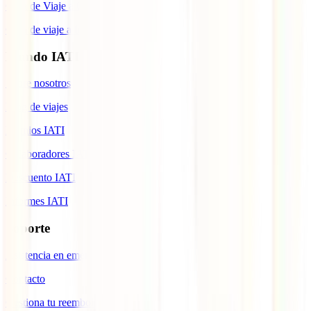
Guía de Viaje a Cuba
Guía de viaje a Indonesia
Mundo IATI
Sobre nosotros
Blog de viajes
Premios IATI
Colaboradores IATI
Descuento IATI
Informes IATI
Soporte
Asistencia en emergencias
Contacto
Gestiona tu reembolso