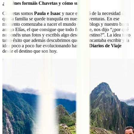
¿Quiénes formáis Chavetas y cómo surgió?
Chavetas somos
Paula e Isaac
y nace en 2006 de la necesidad de
que la familia se quede tranquila en nuestras aventuras. En ese
momento comenzaba a nacer el mundo de los blogs y nuestro buen
amigo Elías, el que consigue que todo funcione, nos dijo “¿por qué
no ponéis unas fotos y escribís algo desde el destino?”. La idea tuvo
tanto éxito que además descubrimos que nos encantaba escribir y la
idea poco a poco fue evolucionando hasta los
Diarios de Viaje
desde el destino que son hoy.