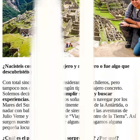
¿Nacisteis con ese espíritu viajero y mochilero o fue algo que
descubristéis poco a poco?
Con total sinceridad, no nos consideramos mochileros, pero
tampoco nos catalogamos en ningún tipo de viajero concreto.
Solemos decir que
nos gusta cumplir sueños y buscar
experiencias.
De pequeños todos soñamos con navegar por los
Mares del Sur, o alcanzar el continente helado de la Antártida, o
nadar con ballenas y sus cantos de sirena o leer las aventuras de
Julio Verne y los lagos de lava de “Viaje al Centro de la Tierra”. Así
surgen nuestros viajes… aunque alguna vez hagamos alguna
pequeña locura
¿Cuál es el país que más os ha sorprendido? ¿Por qué?