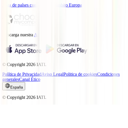
Lista de países con cobertura ámbito Europa
Descarga nuestra
App.
© Copyright
2026
IATI.
Política de Privacidad
Aviso Legal
Politica de cookies
Condiciones
generales
Canal Ético
España
© Copyright
2026
IATI.