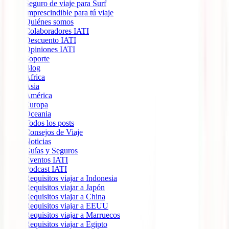
Seguro de viaje para Surf
Imprescindible para tú viaje
Quiénes somos
Colaboradores IATI
Descuento IATI
Opiniones IATI
Soporte
Blog
África
Ásia
América
Europa
Oceania
Todos los posts
Consejos de Viaje
Noticias
Guías y Seguros
Eventos IATI
Podcast IATI
Requisitos viajar a Indonesia
Requisitos viajar a Japón
Requisitos viajar a China
Requisitos viajar a EEUU
Requisitos viajar a Marruecos
Requisitos viajar a Egipto