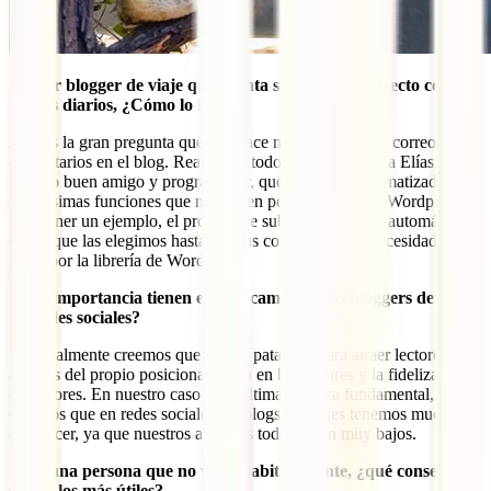
Primer blogger de viaje que cuenta sus viajes en directo con
relatos diarios, ¿Cómo lo haces?
Jaja, es la gran pregunta que nos hace mucha gente por correo y
comentarios en el blog. Realmente todo se lo debemos a Elías,
nuestro buen amigo y programador, que nos tiene automatizadas
muchisimas funciones que no vienen por defecto en el Wordpress.
Por poner un ejemplo, el proceso de subir fotos es casi automático,
desde que las elegimos hasta que las colocamos, sin necesidad de
pasar por la librería de Wordpress.
¿Qué importancia tienen en este campo de los bloggers de viaje
las redes sociales?
Personalmente creemos que es una pata más para atraer lectores,
además del propio posicionamiento en buscadores y la fidelización
de lectores. En nuestro caso es la última la pieza fundamental, pero
creemos que en redes sociales los blogs de viajes tenemos mucho
que hacer, ya que nuestros alcances todavía son muy bajos.
Para una persona que no viaja habitualmente, ¿qué consejos
serían los más útiles?