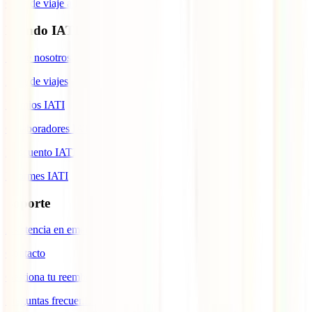
Guía de viaje a Indonesia
Mundo IATI
Sobre nosotros
Blog de viajes
Premios IATI
Colaboradores IATI
Descuento IATI
Informes IATI
Soporte
Asistencia en emergencias
Contacto
Gestiona tu reembolso
Preguntas frecuentes