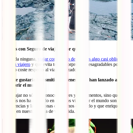
¿Viajas con Seguro de viaje? ¿Por qué?
Sin duda ninguna,
viajar con seguro de viaje es algo casi obligatorio
para un viajero
y que evita tener “sorpresas” desagradables por un
mínimo coste respecto al viaje realizado.
¿Que te gustaría transmitir a quienes no se han lanzado a
descubrir el mundo?
Que viajar no sólo es conocer lugares y monumentos, sino que lo
que más nos ha aportado en nuestros viajes por el mundo son las
experiencias y las personas que hemos conocido y que enriquecen
mucho en nuestra forma de ver la vida.