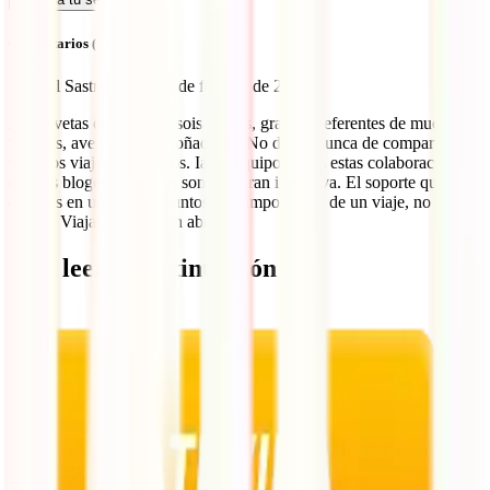
Comentarios (1)
DAniel Sastre García
25 de febrero de 2014
A Chavetas deciros que sois únicos, grandes referentes de muchos
viajeros, aventureros y soñadores. No dejéis nunca de compartir
vuestros viajes y consejos. Iati y equipo, todas estas colaboraciones
con los blogers de viajes son una gran iniciativa. El soporte que
ofrecéis en uno de los puntos más importantes de un viaje, no tiene
precio. Viajar seguro. Un abrazo
Qué leer a continuación