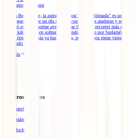
12
minutos de lectura
Andrea Bergareche, la autora del blog "Lápiz Nómada" es una
viajera guerrera que un día rompió con todas sus ataduras y se
embarcó en una enorme aventura que llevaría a recorrer más de
10.000 kilómetros en solitario haciendo autostop por Sudamérica.
De esa épica travesía ya hace 5 años, pero Andrea sigue viajado e
inspirando [...]
Leer más
Nuestros seguros
IATI Estrella
IATI Estándar
IATI Mochilero