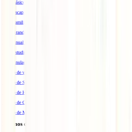
IATI Básico
IATI Escapadas
IATI Familia
IATI Grandes Viajeros
IATI Anual Multiviaje
IATI Estudios
IATI Anulación Premium
Seguro de viaje COVID
Seguro de Salud
Seguro de Hogar
Seguro de Coche
Seguro de Moto
Destinos de interés