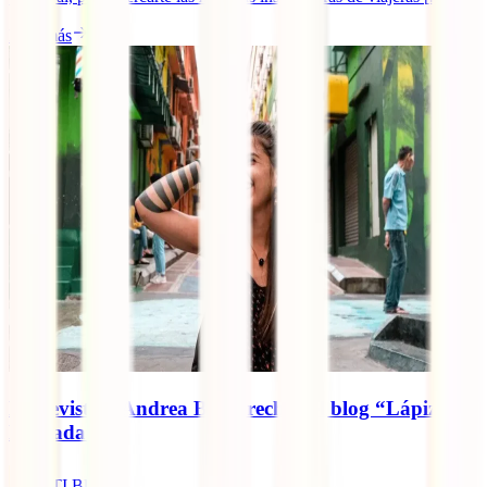
Leer más
Entrevista a Andrea Bergareche del blog “Lápiz
Nómada”
IATI Blog