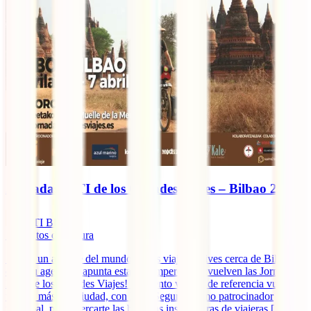
Jornadas IATI de los Grandes Viajes – Bilbao 2019
IATI Blog
7
minutos de lectura
Si eres un amante del mundo de los viajes y vives cerca de Bilbao,
coge tu agenda y apunta esta cita imperdible: ¡vuelven las Jornadas
IATI de los Grandes Viajes! El evento viajero de referencia vuelve
un año más a la ciudad, con IATI Seguros como patrocinador
principal, para acercarte las historias inspiradoras de viajeras [...]