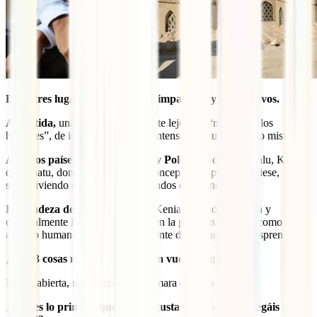
Dime tres lugares que os hayan impactado y tres motivos.
Antártida,
una dimensión diferente lejos del “mundo de los
hombres”, de inhóspita belleza y intensa aventura con uno mismo.
Algunos países de la Melanesia y Polinesia,
como Tuvalu, Kiribati
o Vanuatu, donde parece que el concepto tiempo no existiese,
sobreviviendo en una burbuja aislados del mundo.
La crudeza de África del Este
(Kenia, Uganda, Ruanda y
especialmente R.D.Congo) tanto en la propia naturaleza como en el
aspecto humano, independientemente de la magia que desprende.
¿Qué 3 cosas no pueden faltar en vuestro equipaje?
Mente abierta, un botiquín y la cámara de fotos.
¿Qué es lo primero que más os gusta hacer cuando llegáis a una