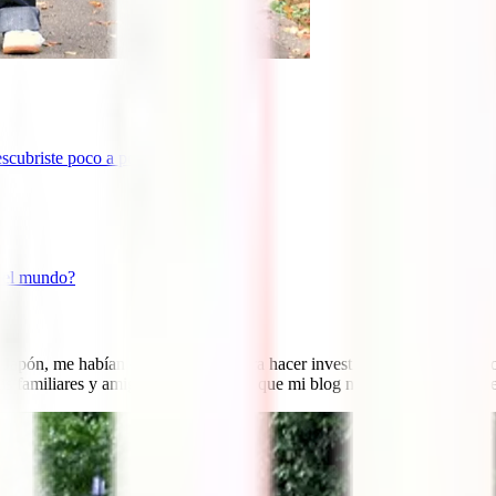
escubriste poco a poco?
r el mundo?
 a Japón, me habían dado una beca para hacer investigación durante vario
 familiares y amigos. Siempre digo que mi blog no es un blog de viajes,