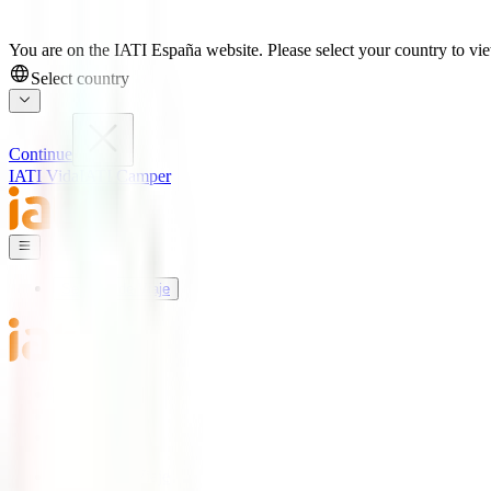
You are on the IATI España website. Please select your country to view
Select country
Continue
IATI Vida
IATI Camper
Seguros de Viaje
Mundo IATI
Soporte
Blog
Seguros de Viaje