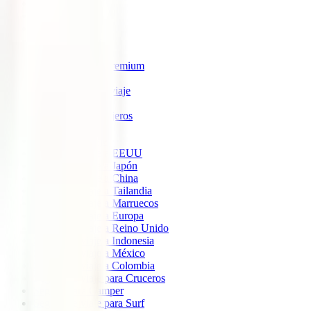
IATI Estrella
IATI Estándar
IATI Familia
IATI Escapadas
IATI Mochilero
IATI Anulación Premium
IATI Básico
IATI Anual Multiviaje
IATI Air Help
IATI Grandes Viajeros
IATI Estudios
Seguros de Viaje
Seguro de viaje a EEUU
Seguro de viaje a Japón
Seguro de viaje a China
Seguro de viaje a Tailandia
Seguro de viaje a Marruecos
Seguro de viaje a Europa
Seguro de viaje a Reino Unido
Seguro de viaje a Indonesia
Seguro de viaje a México
Seguro de viaje a Colombia
Seguro de viaje para Cruceros
Seguro para Camper
Seguro de viaje para Surf