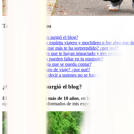
Tabla de contenidos
1
¿Cuándo y cómo surgió el blog?
2
¿Naciste con ese espíritu viajero y mochilero o fue algo que d
3
¿Cuál es el país que más te ha sorprendido? ¿por qué?
4
Dime tres lugares que te hayan impactado y tres motivos
5
¿Qué 3 cosas no pueden faltar en tu equipaje?
6
¿Alguna anécdota que se pueda contar?
7
¿Viajas con seguro de viaje? ¿por qué?
8
¿Qué te gustaría decir a quienes no se han lanzado a descubri
¿Cuándo y cómo surgió el blog?
El blog surgió hace ya más de 10 años
, en la víspera de mi partida
opción para mantener informados de mis experiencias y aventuras a mis