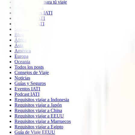
Imprescindible para tú viaje
Quiénes somos
Colaboradores IATI
Descuento IATI
Opiniones IATI
Soporte
Blog
África
Ásia
América
Europa
Oceania
Todos los posts
Consejos de Viaje
Noticias
Guías y Seguros
Eventos IATI
Podcast IATI
Requisitos viajar a Indonesia
Requisitos viajar a Japón
Requisitos viajar a China
Requisitos viajar a EEUU
Requisitos viajar a Marruecos
Requisitos viajar a Egipto
Guía de Viaje EEUU