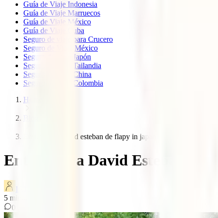
Guía de Viaje Indonesia
Guía de Viaje Marruecos
Guía de Viaje México
Guía de Viaje Cuba
Seguro de viaje para Crucero
Seguro de Viaje México
Seguro de viaje Japón
Seguro de viaje Tailandia
Seguro de viaje China
Seguro de viaje Colombia
Home
Blog
Entrevista a david esteban de flapy in japan
Entrevista a David Esteban de 
IATI Blog
5
minutos de lectura
0