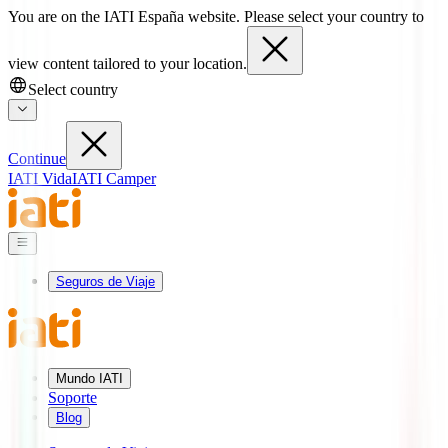
You are on the IATI España website. Please select your country to
view content tailored to your location.
Select country
Continue
IATI Vida
IATI Camper
Seguros de Viaje
Mundo IATI
Soporte
Blog