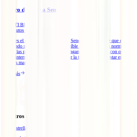
Seguro de viaje a Senegal
IATI Blog
12
minutos de lectura
¿Cuál es el mejor seguro de viaje a Senegal? En caso de que estés
planeando poner rumbo a este increíble país africano, es normal que
una de las primeras cosas que te vengan a la cabeza sea con qué
póliza internacional viajar para tener la tranquilidad de estar en las
mejores manos si algo te [...]
Leer más
Nuestros seguros
IATI Estrella