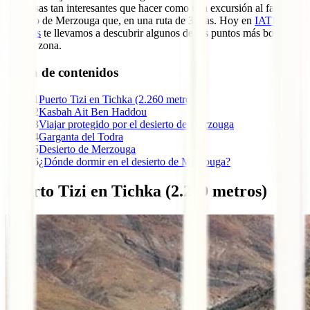
hay cosas tan interesantes que hacer como una excursión al famoso
desierto de Merzouga que, en una ruta de 3 días. Hoy en
IATI
Seguros
te llevamos a descubrir algunos de los puntos más bonitos
de esta zona.
Tabla de contenidos
1
Puerto Tizi en Tichka (2.260 metros)
2
Kasbah Ait Ben Haddou
3
Viajar protegido por el desierto de Merzouga
4
Garganta del Todra
5
Desierto de Merzouga
6
¿Dónde dormir en el desierto de Merzouga?
Puerto Tizi en Tichka (2.260 metros)