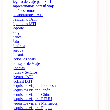
Seguro de viaje para Surf
Imprescindible para tú viaje
Quiénes somos
Colaboradores IATI
Descuento IATI
Opiniones IATI
Soporte
Blog
África
Ásia
América
Europa
Oceania
Todos los posts
Consejos de Viaje
Noticias
Guías y Seguros
Eventos IATI
Podcast IATI
Requisitos viajar a Indonesia
Requisitos viajar a Japón
Requisitos viajar a China
Requisitos viajar a EEUU
Requisitos viajar a Marruecos
Requisitos viajar a Egipto