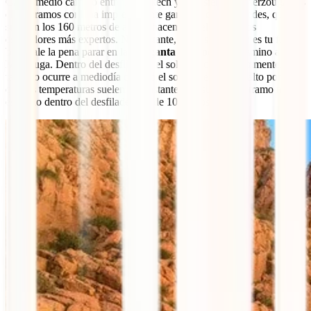
Casi a medio camino entre Marrakech y el desierto de Merzouga nos
encontramos con una impresionante garganta cuyas paredes, que
superan los 160 metros de altura, hacen las delicias de los
escaladores más expertos. No obstante, si la escalada no es tu fuerte
bien vale la pena parar en la
Garganta del Todra
de camino a
Merzouga. Dentro del desfiladero el sol no incide directamente, esto
tan solo ocurre a mediodía cuando el sol está en lo más alto por lo
que las temperaturas suelen ser bastante más suaves. El tramo más
estrecho dentro del desfiladero es de 10 metros.