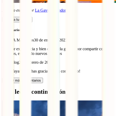
Artículo escrito por
La Gaveta Voladora
Calcula tu seguro
Comentarios (2)
Vayas A Marruecos
30 de enero de 2023
la mejor experiencia y bien explicada gracias por compartir con
nosotros, esperando nuevos articulos
IATI Blog
2 de febrero de 2023
Hola Vayas, ¡muchas gracias por tu comentario!
Cargar más comentarios
Qué leer a continuación