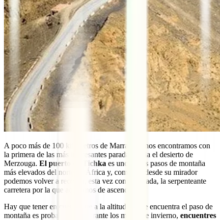
A poco más de 100 kilómetros de Marrakech nos encontramos con
la primera de las más interesantes paradas hacia el desierto de
Merzouga.
El puerto de Tichka
es uno de los pasos de montaña
más elevados del norte de África y, como tal, desde su mirador
podemos volver a recorrer, esta vez con la mirada, la serpenteante
carretera por la que acabamos de ascender.
Hay que tener en cuenta que a la altitud que se encuentra el paso de
montaña es probable que, durante los meses de invierno,
encuentres