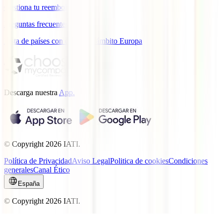
Gestiona tu reembolso
Preguntas frecuentes
Lista de países con cobertura ámbito Europa
Descarga nuestra
App.
© Copyright
2026
IATI.
Política de Privacidad
Aviso Legal
Politica de cookies
Condiciones
generales
Canal Ético
España
© Copyright
2026
IATI.