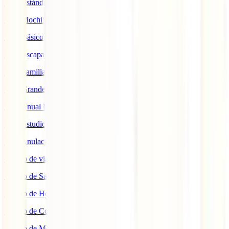
IATI Estándar
IATI Mochilero
IATI Básico
IATI Escapadas
IATI Familia
IATI Grandes Viajeros
IATI Anual Multiviaje
IATI Estudios
IATI Anulación Premium
Seguro de viaje COVID
Seguro de Salud
Seguro de Hogar
Seguro de Coche
Seguro de Moto