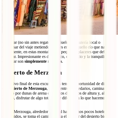
Comprar (no sin antes regatear) pañuelos o bisutería local o
descansar del viaje metiendo los pies en el pequeño río que nace,
literalmente, en estas montañas son pequeños placeres que deberías
disfrutar. Impresionante es decir poco, el silencio y la tranquilidad
del lugar son
simplemente mágicos
.
Desierto de Merzouga
El motivo final de esta excursión es tener la oportunidad de disfrutar
del
desierto de Merzouga
, pasear entre dromedarios, caminar arriba
y abajo por dunas de arena de cientos de metros de altura y, al fin y
al cabo, disfrutar de algo totalmente diferente a lo que hacemos en
casa.
Desde Merzouga, alrededor del cual hay algunos pocos hoteles
construidos, se toma el camino hacia el interior del desierto bien a