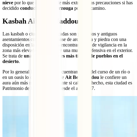
nieve
por lo que nunca está de más extremar las precauciones si has
decidido
conducir hasta Merzouga
por este camino.
Kasbah Ait Ben Haddou
Las kasbah o ciudades fortificadas son pequeños y antiguos
asentamientos construidos a base de arcilla roja y piedra con una
disposición en la que solemos encontrar torres de vigilancia en la
zona más elevada del interior y una muralla defensiva en el exterior.
Se trata de
una de las imágenes más típicas de pueblos en el
desierto
.
Por lo general las kasbah se encuentran cerca del curso de un río o
en un oasis lo cual en el caso de
Ait Ben Haddou
le confiere un
aura aún más mística e interesante si cabe. De hecho, esta ciudad es
Patrimonio de la Humanidad desde el año 1987.