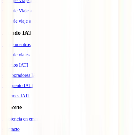
Guía de Viaje a Marruecos
Guía de Viaje a Cuba
Guía de viaje a Indonesia
Mundo IATI
Sobre nosotros
Blog de viajes
Premios IATI
Colaboradores IATI
Descuento IATI
Informes IATI
Soporte
Asistencia en emergencias
Contacto