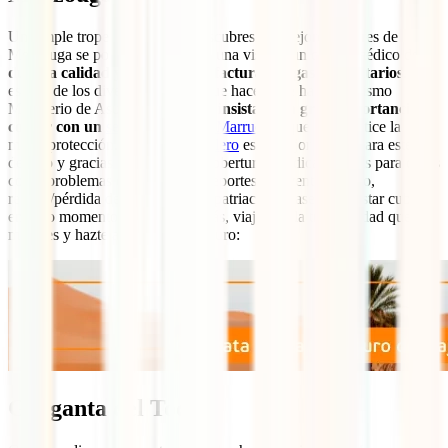
Un simple tropezón mientras descubres los mejores lugares de
Merzouga se podría convertir en una visita a un centro médico de
dudosa calidad y elevadísimas facturas de gastos sanitarios
. Ese
es uno de los diversos motivos que hacen que hasta el mismo
Ministerio de Asuntos Exteriores
insista en la gran importancia de
contar con un
seguro de viaje a Marruecos
que te garantice la
mejor protección. El
IATI Mochilero
es la mejor póliza para este
destino y gracias a sus grandes coberturas médicas y otras para casos
como problemas con equipaje, deportes de aventura, robo,
retraso/pérdida de transporte o repatriación te aseguran estar cubierto
en todo momento. No esperes más, viaja con la tranquilidad que
mereces y hazte ahora con tu seguro:
Garganta del Todra