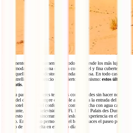
Obviamente hay campamentos de todo tipo, desde los más lujosos
con cómodas camas y cena en mesa con mantel y fina cubertería
hasta aquellos más modestos y de andar por casa. En todo caso, el
cielo estrellado y el silencio del desierto es el mismo:
estos últimos
son gratis
.
Por otra parte, si prefieres tener más comodidades sin hacer noche
dentro del desierto siempre es posible alojarte a la entrada del mismo
en un hotel dotado del confort más común: ducha con agua caliente,
restaurante, piscina, televisión y WiFi. El hotel Palais des Dunes
ofrece esto aunque, sinceramente, desluce la experiencia en el
desierto. En este caso pernoctas en el hotel y haces el paseo por el
desierto de ida y vuelta en el mismo día.