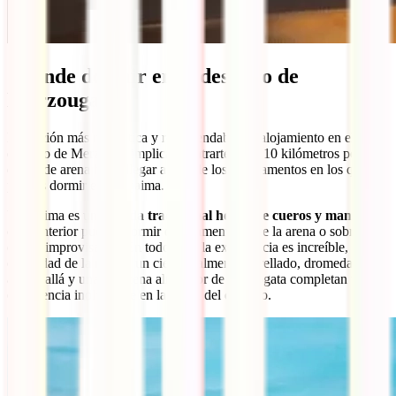
¿Dónde dormir en el desierto de
Merzouga?
La opción más romántica y recomendable de alojamiento en el
desierto de Merzouga implica adentrarte unos 10 kilómetros por
dunas de arena hasta llegar a uno de los campamentos en los que
puedes dormir en una jaima.
Una jaima es una
tienda tradicional hecha de cueros y mantas
en
cuyo interior puedes dormir directamente sobre la arena o sobre
camas improvisadas. En todo caso la experiencia es increíble, la
oscuridad de la noche, un cielo totalmente estrellado, dromedarios
aquí y allá y una rica cena alrededor de una fogata completan una
experiencia inolvidable en la mitad del desierto.