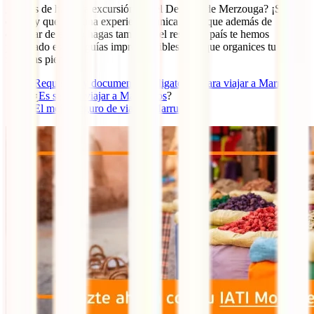
¿Ganas de hacer la excursión por el Desierto de Merzouga? ¡Seguro
que sí y que será una experiencia única! Para que además de
disfrutar de ella lo hagas también del resto del país te hemos
preparado estas 3 guías imprescindibles para que organices tu viaje,
no te las pierdas:
Requisitos y documentos obligatorios para viajar a Marruecos
¿
Es seguro viajar a Marruecos
?
El mejor seguro de viaje a Marruecos