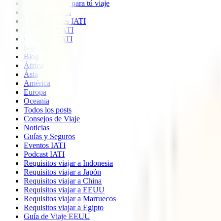
Imprescindible para tú viaje
Quiénes somos
Colaboradores IATI
Descuento IATI
Opiniones IATI
Soporte
Blog
África
Ásia
América
Europa
Oceania
Todos los posts
Consejos de Viaje
Noticias
Guías y Seguros
Eventos IATI
Podcast IATI
Requisitos viajar a Indonesia
Requisitos viajar a Japón
Requisitos viajar a China
Requisitos viajar a EEUU
Requisitos viajar a Marruecos
Requisitos viajar a Egipto
Guía de Viaje EEUU