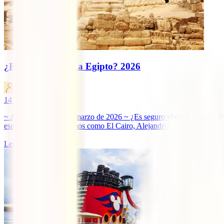
¿Es seguro viajar a Egipto? 2026
IATI Blog
14
minutos de lectura
~ Actualizado a 27 de marzo de 2026 ~ ¿Es seguro viajar a Egipto? Seg
especialmente en destinos como El Cairo, Alejandría y El Alamein, Lux
Leer más