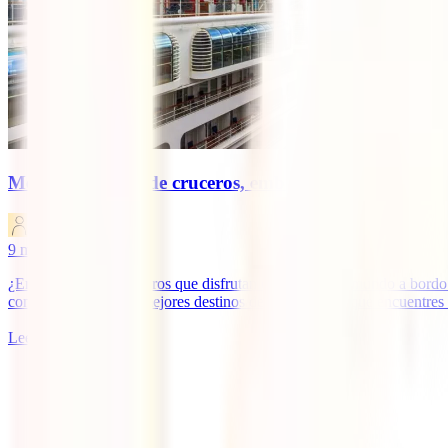
Mejores destinos de cruceros, embárcate al paraíso
IATI Blog
9
minutos de lectura
¿Eres de aquellos viajeros que disfrutan explorando el mundo a bordo 
completa guía de los mejores destinos de crucero para que encuentres e
Leer más
1
2