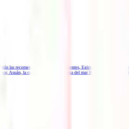
ún las recomendaciones oficiales vigentes, Egipto mantiene un buen niv
or, Asuán, la costa continental africana del mar Rojo y Sharm el Sheikh