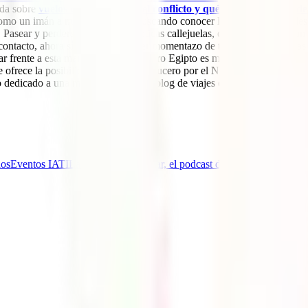
ada sobre
vuelos cancelados por el conflicto y qué cubre el seguro de
omo un imán a miles de turistas buscando conocer los lugares increíbles
asear y perderse por sus laberínticas callejuelas, conocer el bazar Jan e
e contacto, ahora sí, llegará el primer momentazo de tu viaje a Egipto, l
ar frente a esta maravilla sin igual.Pero Egipto es más que sus pirámide
e ofrece la posibilidad de hacer un crucero por el Nilo; visita el fasci
dedicado a una mujer faraón.En el blog de viajes de IATI encontrarás g
nos
Eventos IATI
La Aventura de Viajar, el podcast de IATI