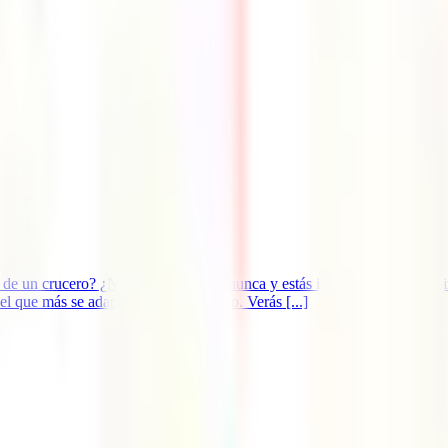
de un crucero? ¿No lo has probado nunca y estás investigando dónde ini
l que más se adapta a tu viaje soñado. Verás [...]