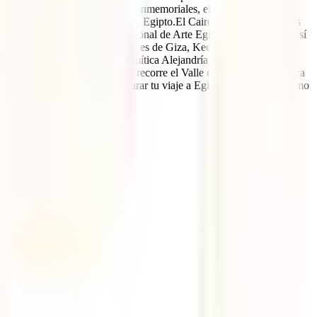
 viaje
.Egipto es desde tiempos inmemoriales, el sueño viajero de
 que tiene por ofrecer un viaje a Egipto.El Cairo es, como ya habrás
l-Jalili o visitar el Museo Nacional de Arte Egipcio deberían estar, sí
as joyas de la corona. Las pirámides de Giza, Keops, Kefrén y
s. Dedícale un par de días a la mítica Alejandría y conoce su nueva
nante templo de Amón, en Luxor; recorre el Valle de los Reyes en busca
uías e información para preparar tu viaje a Egipto y gozar al máximo