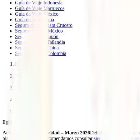
Guía de Viaje Indonesia
Guía de Viaje Marruecos
Guía de Viaje México
Guía de Viaje Cuba
Seguro de viaje para Crucero
Seguro de Viaje México
Seguro de viaje Japón
Seguro de viaje Tailandia
Seguro de viaje China
Seguro de viaje Colombia
Home
Blog
Destinos
Africa
Egipto
Egipto
Actualización de seguridad – Marzo 2026
Debido a la situación ge
planificar tu viaje, te recomendamos consultar
siempre las indicacione