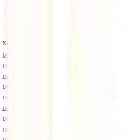
Nuestros seguros
IATI Estrella
IATI Estándar
IATI Mochilero
IATI Básico
IATI Escapadas
IATI Familia
IATI Grandes Viajeros
IATI Anual Multiviaje