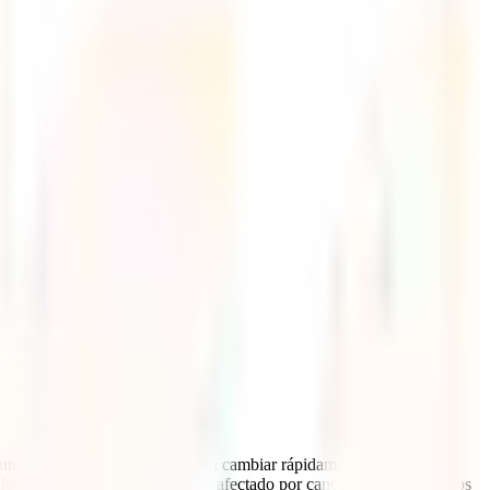
lgunos países de la región pueden cambiar rápidamente. Antes de
 locales. Si tu viaje puede verse afectado por cancelaciones de vuelos