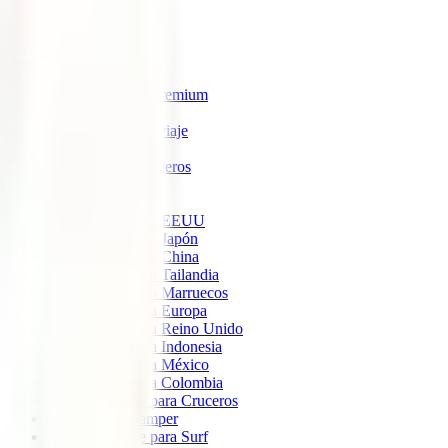
IATI Estrella
IATI Estándar
IATI Familia
IATI Escapadas
IATI Mochilero
IATI Anulación Premium
IATI Básico
IATI Anual Multiviaje
IATI Air Help
IATI Grandes Viajeros
IATI Estudios
Seguros de Viaje
Seguro de viaje a EEUU
Seguro de viaje a Japón
Seguro de viaje a China
Seguro de viaje a Tailandia
Seguro de viaje a Marruecos
Seguro de viaje a Europa
Seguro de viaje a Reino Unido
Seguro de viaje a Indonesia
Seguro de viaje a México
Seguro de viaje a Colombia
Seguro de viaje para Cruceros
Seguro para Camper
Seguro de viaje para Surf