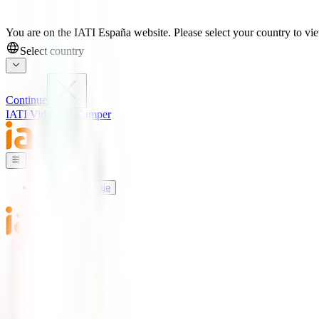
You are on the IATI España website. Please select your country to view
Select country
Continue
IATI Vida
IATI Camper
Seguros de Viaje
Mundo IATI
Soporte
Blog
Seguros de Viaje