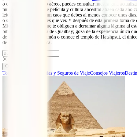
o cambios en el espacio aéreo, puedes consultar nuestra guía actualiz
muchos. Sus paisajes de película y cultura ancestral atraen cada año c
leído, un caos. Pero es un caos que debes al menos conocer unos días. P
o sí, en tu lista de lugares que ver. Y después de esta primera toma d
Micerinos, es posible que te obliguen a derramar alguna lágrima al est
biblioteca y la Fortaleza de Quaitbay; goza de la experiencia única qu
de la tumba de Tutankamón o conoce el templo de Hatshpsut, el único 
de esta experiencia única.
Todas las categorías
Guías y Seguros de Viaje
Consejos Viajeros
Desti