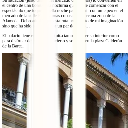
Su situación (justo detrás del mercado de la Feria) lo convierten en
el centro de una bonita ruta nocturna que puede comenzar con el
espectáculo que toque aquella noche para seguir con un tapeo en el
mercado de la calle Feria y unas copas en la cercana zona de la
Alameda. Debo admitir que esta ruta no es fruto de mi imaginación
sino que ha sido practicada ya un par de veces…
El palacio tiene
entrada gratuita
tanto para ver su interior como
para disfrutar del teatro o concierto y se ubica en la plaza Calderón
de la Barca.