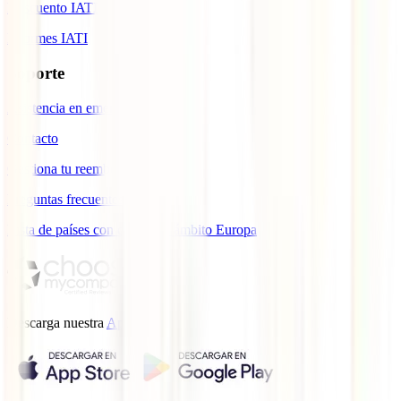
Descuento IATI
Informes IATI
Soporte
Asistencia en emergencias
Contacto
Gestiona tu reembolso
Preguntas frecuentes
Lista de países con cobertura ámbito Europa
Descarga nuestra
App.