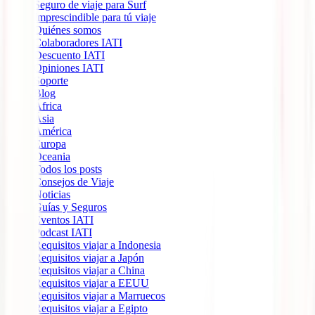
Seguro de viaje para Surf
Imprescindible para tú viaje
Quiénes somos
Colaboradores IATI
Descuento IATI
Opiniones IATI
Soporte
Blog
África
Ásia
América
Europa
Oceania
Todos los posts
Consejos de Viaje
Noticias
Guías y Seguros
Eventos IATI
Podcast IATI
Requisitos viajar a Indonesia
Requisitos viajar a Japón
Requisitos viajar a China
Requisitos viajar a EEUU
Requisitos viajar a Marruecos
Requisitos viajar a Egipto