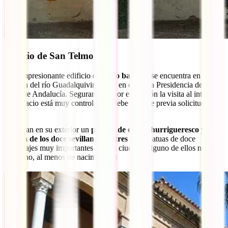
Palacio de San Telmo
Este impresionante edificio de
estilo barroco
se encuentra en un
margen del río Guadalquivir, y hoy en día es la Presidencia de la
Junta de Andalucía. Seguramente por esta razón la visita al interior
del palacio está muy controlada y debe hacerse previa solicitud
online.
Destacan en su exterior un
pórtico de estilo churrigueresco y la
galería de los doce sevillanos ilustres
con estatuas de doce
personajes muy importantes para la ciudad (¡alguno de ellos no era
sevillano, al menos de nacimiento!)