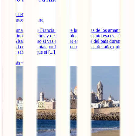
IATI Blog
10
minutos de lectura
Si hay una zona de Francia que hace las delicias de los amantes de
los destinos navideños y de los pueblos con encanto esa es, sin
duda, Alsacia. Tanto si vas a conocer esta parte del país durante la
Navidad como si optas por hacerlo en otra época del año, quieres
hacerlo sabiendo que si [...]
Leer más