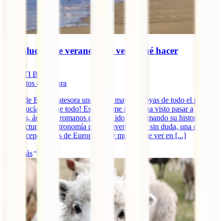
Andalucía este verano: qué ver y qué hacer
IATI Blog
9
minutos de lectura
El sur de España atesora una de las mayores joyas de todo el país.
¡Andalucía lo tiene todo! Este enorme región ha visto pasar a
fenicios, árabes o romanos que han ido conformando su historia,
arquitectura y gastronomía para convertirla en, sin duda, una de las
más excepcionales de Europa. ¡Hay mucho que ver en [...]
Leer más