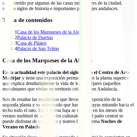
un recorrido por algunas de las casas más ilustres de la ciudad, que
reúnen siglos de historia e importantes personajes andaluces.
Tabla de contenidos
1
Casa de los Marqueses de la Algaba
2
Palacio de Dueñas
3
Casa de Pilatos
4
Palacio de San Telmo
Casa de los Marqueses de la Algaba
En la actualidad este palacio del siglo XV es el Centro de Arte
Mudéjar
y tiene una exposición permanente en la planta superior
que explica detalladamente la vida de los mudéjares (aquellos
musulmanes que vivían en territorio cristiano) en Andalucía.
Son de resaltar las escalinatas que llevan a la exposición de la
segunda planta y su artesonado que hará que vayas mirando hacia el
techo todo el rato. En la planta baja se realizan en los meses de
verano multitud de actividades culturales. En el patio central se
puede disfrutar de conciertos y teatros bajo el lema
Noches de
Verano en Palacio
.