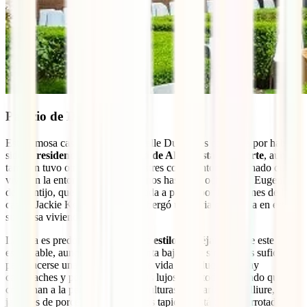
Palacio de Dueñas
Esta famosa casa ubicada en la calle Dueñas es conocida por haber
sido la
residencia de la duquesa de Alba hasta su muerte
, aunque
también tuvo otros inquilinos ilustres como Antonio Machado que
vivió en la entonces casa de vecinos hasta sus ocho años, Eugenia
de Montijo, que era muy aficionada a pasear por los jardines de la
casa o Jackie Kennedy, que se albergó una feria de Sevilla en esta
suntuosa vivienda.
La casa es predominantemente de
estilo mudéjar
y desde este 2016
es visitable, aunque “sólo” la planta baja. Que sin duda es suficiente
para hacerse una idea del estilo de vida de la duquesa. Hay
cachivaches y pequeños souvenirs lujosos de todo el mundo que
combinan a la perfección con esculturas de Mariano Benlliure,
jarrones de porcelana china y ricos tapices. Está todo abarrotado