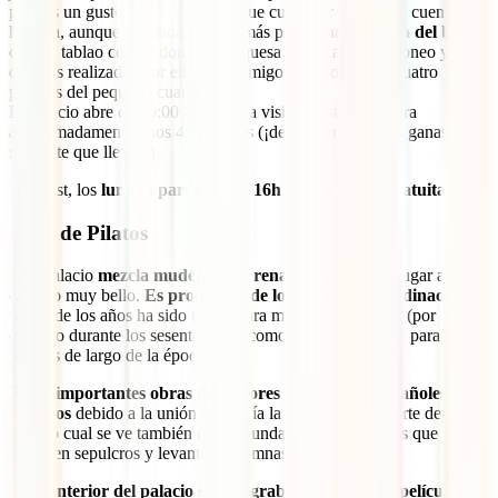
pero es un gusto para la vista porque cualquier artículo te cuenta una
historia, aunque sin duda la zona más particular es
la sala del baile
,
con un tablao central donde la duquesa practicaba su taconeo y
cuadros realizados por ella y por amigos que forran las cuatro
paredes del pequeño cuarto.
El palacio abre de 10:00 a 18:00, la visita cuesta 8€ y dura
aproximadamente unos 45 minutos (¡dependiendo de las ganas de
recrearte que lleves!)
Psst psst, los
lunes a partir de las 16h la entrada es gratuita.
Casa de Pilatos
Este palacio
mezcla mudéjar con renacentista
dando lugar a un
espacio muy bello.
Es propiedad de los duques de Medinaceli
y a
través de los años ha sido usado para muchos propósitos (por
ejemplo durante los sesenta sirvió como lugar de reunión para las
puestas de largo de la época).
Posee importantes obras de pintores y escultores españoles e
italianos
debido a la unión que tenía la familia con el norte de este
país, lo cual se ve también en la abundancia de mármoles que
recubren sepulcros y levantan columnas.
En el interior del palacio se han grabado hasta siete películas,