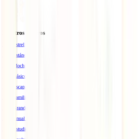
Nuestros seguros
IATI Estrella
IATI Estándar
IATI Mochilero
IATI Básico
IATI Escapadas
IATI Familia
IATI Grandes Viajeros
IATI Anual Multiviaje
IATI Estudios