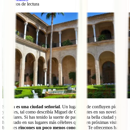
5
minutos de lectura
0
Sevilla es una ciudad señorial
. Un lugar donde confluyen pícaros
y nobles, tal como describía Miguel de Cervantes en sus novelas
ejemplares. Si has tenido la suerte de pasear esta bella ciudad y ya
has estado en sus lugares más célebres quizás en próximas visitas
busques
rincones un poco menos conocidos
. Te ofrecemos hacer