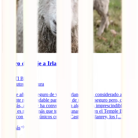
Seguro de viaje a Irlanda
IATI Blog
10
minutos de lectura
Durante años, el seguro de viaje a Irlanda se ha considerado algo
altamente recomendable para gozar de un viaje seguro pero, como
ya sabrás, ahora se ha convertido en algo 100% imprescindible.
Irlanda es mucho más que tomarse unas pintas en el Temple Bar. Te
espera con lugares únicos como el Castillo de Blanrey, los [...]
Leer más