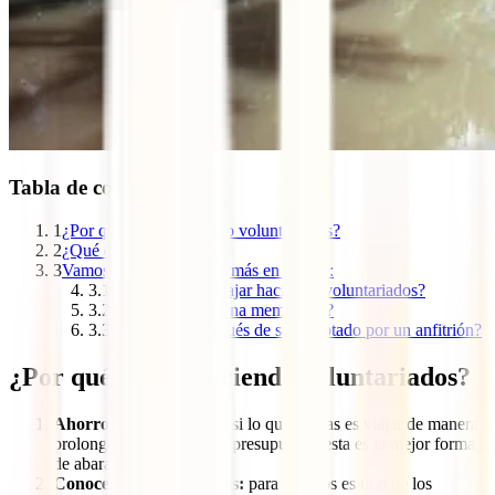
Tabla de contenidos
1
¿Por qué viajar haciendo voluntariados?
2
¿Qué es Worldpackers?
3
Vamos a entrar un poco más en detalle:
3.1
¿Cómo puedo viajar haciendo voluntariados?
3.2
¿Se debe pagar una membresía?
3.3
¿Qué hacer después de ser aceptado por un anfitrión?
¿Por qué viajar haciendo voluntariados?
Ahorro en alojamiento
: si lo que deseas es viajar de manera
prolongada y tienes poco presupuesto, esta es la mejor forma
de abaratar costos.
Conocer nuevas culturas:
para muchos es uno de los