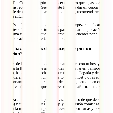
Tip: Contacta a algún influencer o viajero que sigas por
las redes sociales. Seguramente te pueda dar un cupón
de descuento o, en caso que no lo tenga, recomendarte
a alguien que sí.
Después de haber realizado el pago, puedes empezar a aplicar a
diferentes ofertas. Tómate tu tiempo para redactar tu aplicación. La
plataforma te va a pedir que te presentes y que cuentes por qué crees
ser el indicado para la oferta disponible.
¿Qué hacer después de ser aceptado por un
anfitrión?
A través de la plataforma podrás ultimar detalles con tu host y
preparar la llegada. Pídele indicaciones para llegar en transporte
público, hablen de una fecha y hora estimada de llegada y de quién
te recibirá en el lugar (algunas veces lo hace el host y otras el staff).
Es importante intercambiar número de teléfono, pero ten en cuenta
que entre más se comuniquen a través de la plataforma, mucho
mejor.
Empieza a organizar tu viaje, sacar visas (en caso de que debas
hacerlo) y comprar tiquetes. ¡El viaje y la diversión comienza!
Mantén la
mente abierta para conocer otras culturas
y lleva