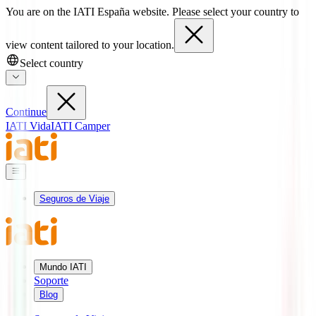
You are on the IATI España website. Please select your country to
view content tailored to your location.
Select country
Continue
IATI Vida
IATI Camper
Seguros de Viaje
Mundo IATI
Soporte
Blog