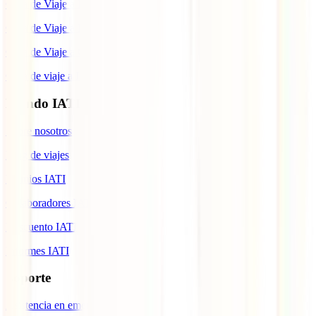
Guía de Viaje a México
Guía de Viaje a Marruecos
Guía de Viaje a Cuba
Guía de viaje a Indonesia
Mundo IATI
Sobre nosotros
Blog de viajes
Premios IATI
Colaboradores IATI
Descuento IATI
Informes IATI
Soporte
Asistencia en emergencias