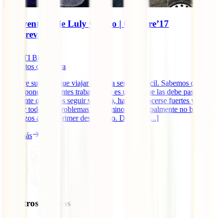
La aventura de Luly y Coco | Octubre’17
“Imprevistos”
IATI Blog
6
minutos de lectura
Siempre supimos que viajar no iba a ser nada fácil. Sabemos que la
ruta te pone constantes trabas y que es uno el que las debe pasar. Si
realmente queremos seguir viajando, hay que hacerse fuertes y
superar todos los problemas del camino y principalmente no bajar
los brazos ante el primer desperfecto. Desde el [...]
Leer más
Nuestros seguros