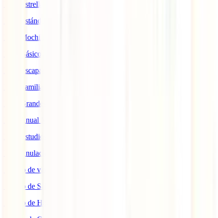
IATI Estrella
IATI Estándar
IATI Mochilero
IATI Básico
IATI Escapadas
IATI Familia
IATI Grandes Viajeros
IATI Anual Multiviaje
IATI Estudios
IATI Anulación Premium
Seguro de viaje COVID
Seguro de Salud
Seguro de Hogar