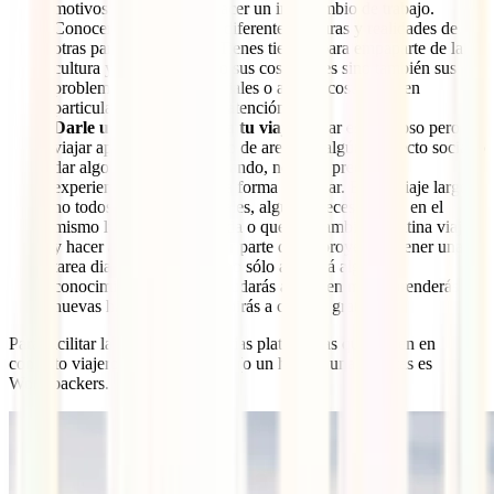
motivos favoritos para hacer un intercambio de trabajo.
Conocer gente local, las diferentes culturas y realidades de
otras partes del mundo. Tienes tiempo para empaparte de la
cultura y conocer no sólo sus costumbres sino también sus
problemas políticos y sociales o alguna costumbre en
particular que te llame la atención.
Darle un sentido único a tu viaje
: viajar es hermoso pero
viajar aportando tu granito de arena en algún proyecto social o
dar algo de tu tiempo viajando, no tiene precio. La
experiencia te cambiará la forma de viajar. En un viaje largo
no todos los días son iguales, algunas veces estarás en el
mismo lugar sin hacer nada o querrás cambiar tu rutina viajera
y hacer algo diferente. Ser parte de un proyecto y tener una
tarea diaria que cumplir, no sólo aportará algo a tu
conocimiento sino que ayudarás a alguien más, aprenderás
nuevas habilidades y recibirás a cambio gratitud.
Para facilitar la tarea, existen varias plataformas que ponen en
contacto viajeros con anfitriones (o un host) y una de éstas es
Worldpackers.