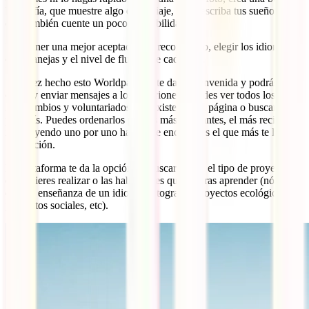
biografía, que muestre algo de tu viaje, que describa tus sueños y
que también cuente un poco tus habilidades.
Para tener una mejor aceptación te recomiendo, elegir los idiomas
que manejas y el nivel de fluidez de cada uno.
Una vez hecho esto Worldpackers te da la bienvenida y podrás
elegir y enviar mensajes a los anfitriones. Puedes ver todos los
intercambios y voluntariados que existen en la página o buscarlos
por país. Puedes ordenarlos por los más relevantes, el más reciente o
irlos leyendo uno por uno hasta que encuentres el que más te llame
la atención.
La plataforma te da la opción de buscar según el tipo de proyecto
que quieres realizar o las habilidades que quieras aprender (nómada
digital, enseñanza de un idioma, fotografía, proyectos ecológicos,
proyectos sociales, etc).