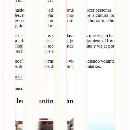
también un poco de la tuya.
Viajar haciendo voluntariados te permitirá conocer personas
increíbles, muchos otros viajeros, conocer mejor la cultura local,
aprender o mejorar un idioma, y por supuesto, ahorrar mucho dinero
para seguir recorriendo el mundo.
Cada vez son más viajeros y nómadas digitales que viajan haciendo
voluntariados e intercambiando trabajo por alojamiento. Hoy en día
la tecnología nos da casi todo en bandeja de plata y viajar por el
mundo es más posible que nunca.
¿Ya conocías esta plataforma? ¿Has viajado haciendo voluntariados?
Si tienes dudas no olvides dejarlas en tus comentarios.
Calcula tu seguro
Sin comentarios
Qué leer a continuación