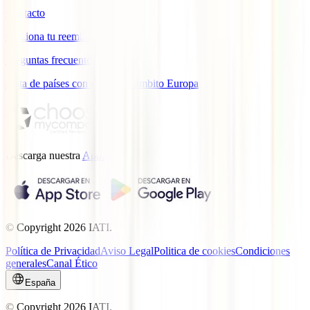
Contacto
Gestiona tu reembolso
Preguntas frecuentes
Lista de países con cobertura ámbito Europa
Descarga nuestra
App.
© Copyright
2026
IATI.
Política de Privacidad
Aviso Legal
Politica de cookies
Condiciones
generales
Canal Ético
España
© Copyright
2026
IATI.