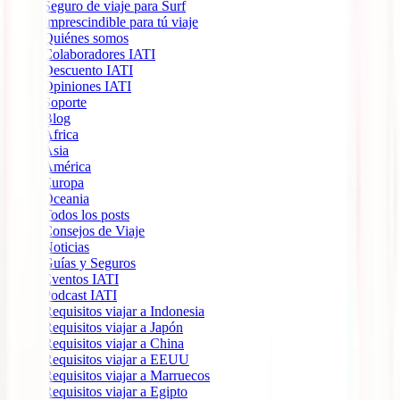
Seguro de viaje para Surf
Imprescindible para tú viaje
Quiénes somos
Colaboradores IATI
Descuento IATI
Opiniones IATI
Soporte
Blog
África
Ásia
América
Europa
Oceania
Todos los posts
Consejos de Viaje
Noticias
Guías y Seguros
Eventos IATI
Podcast IATI
Requisitos viajar a Indonesia
Requisitos viajar a Japón
Requisitos viajar a China
Requisitos viajar a EEUU
Requisitos viajar a Marruecos
Requisitos viajar a Egipto