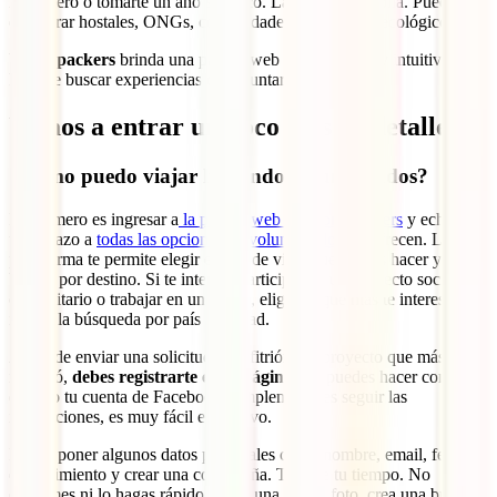
mochilero o tomarte un año sabático. La oferta es amplia. Puedes
encontrar hostales, ONGs, comunidades y proyectos ecológicos.
Worldpackers
brinda una página web y una app muy intuitiva a la
hora de buscar experiencias de voluntariado.
Vamos a entrar un poco más en detalle:
¿Cómo puedo viajar haciendo voluntariados?
Lo primero es ingresar a
la página web
de Wordlpackers
y echarle
un vistazo a
todas las opciones de voluntariado
que ofrecen. La
plataforma te permite elegir el tipo de viaje que deseas hacer y
buscar por destino. Si te interesa participar en un proyecto social,
comunitario o trabajar en un hostal, eliges el que más te interese e
inicias la búsqueda por país o ciudad.
Antes de enviar una solicitud al anfitrión del proyecto que más te
interesó,
debes registrarte en la página
. Lo puedes hacer con tu
email o tu cuenta de Facebook, simplemente es seguir las
instrucciones, es muy fácil e intuitivo.
Debes poner algunos datos personales como nombre, email, fecha
de nacimiento y crear una contraseña. Tómate tu tiempo. No
escatimes ni lo hagas rápido. Elige una buena foto, crea una buena