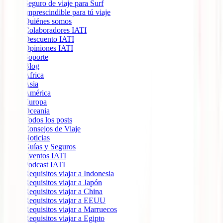
Seguro de viaje para Surf
Imprescindible para tú viaje
Quiénes somos
Colaboradores IATI
Descuento IATI
Opiniones IATI
Soporte
Blog
África
Ásia
América
Europa
Oceania
Todos los posts
Consejos de Viaje
Noticias
Guías y Seguros
Eventos IATI
Podcast IATI
Requisitos viajar a Indonesia
Requisitos viajar a Japón
Requisitos viajar a China
Requisitos viajar a EEUU
Requisitos viajar a Marruecos
Requisitos viajar a Egipto