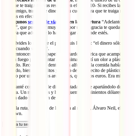
para que te traiga nuevas reservas en efectivo.10- Si recibes la visita
de un amigo, trasfiérele dinero de tu cuenta para que te traiga nuevas
reservas en efectivo.
11-
Algunos
seguros de viaje
tienen la cobertura
“Adelanto de
fondos”, que puede ser muy útil si por una desgracia te quedas sin
nada, ya que además te lo hacen llegar allá donde estés.
Y no olvides lo que dice el poeta Luis Rosales: “el dinero sólo es
dinero cuando se gasta“.
Hasta entonces sólo es papel. Una tarde en África que acampé e
hice un fuego para espantar a los animales sentí un olor a plástico
quemado. Recordé que dentro de la alforja de la comida había
guardado, bien enrolladitos y dentro de un botecito de plástico
rodeado por unas hierbas aromáticas, quinientos euros. Era mi caja
fuerte.
Me levanté corriendo y le di una patada al bote apartándolo de la
hoguera. Un minuto más y habría quemado quinientos dólares. Me
hubiera dado un sofocón de calor.
Desde la ruta, día 4.060 de la vuelta al mundo, Álvaro Neil, el
biciclown.
Calcula tu seguro