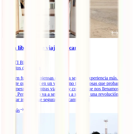
🚐 La libertad de viajar en camper
IATI Blog
7
minutos de lectura
Viajar en furgoneta piensas que va a ser una experiencia más. Algo
diferente que probar en un viaje como tantas cosas que probamos
por primera vez mientras viajamos y con las que nos llenamos de
ilusión. Pero esto no va a ser así. Va a ser toda una revolución. Un
despertar interior que seguramente cambie [...]
Leer más