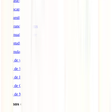
IATI Básico
IATI Escapadas
IATI Familia
IATI Grandes Viajeros
IATI Anual Multiviaje
IATI Estudios
IATI Anulación Premium
Seguro de viaje COVID
Seguro de Salud
Seguro de Hogar
Seguro de Coche
Seguro de Moto
Destinos de interés