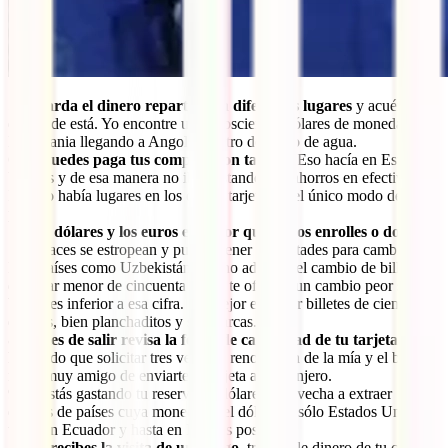
5-
Guarda el dinero repartido en diferentes lugares
y acuérdate
de dónde está. Yo encontre unos doscientos dólares de moneda de
Mauritania llegando a Angola, dentro del filtro de agua.
6-
Si puedes paga tus compras con tarjeta
. Eso hacía en Estados
Unidos y de esa manera no iba gastando mis ahorros en efectivo.
Incluso había lugares en los que la tarjeta era el único modo de
pagar.
7-
Los dólares y los euros es mejor que no los enrolles o dobles
.
Si lo haces se estropean y puedes tener dificultades para cambiarlos.
Hay países como Uzbekistán que no admiten el cambio de billetes
de dólar menor de cincuenta o que te ofrecen un cambio peor si el
billete es inferior a esa cifra. Lo mejor es llevar billetes de cien
dólares, bien planchaditos y sin marcas.
8-
Antes de salir revisa la fecha de caducidad de tu tarjeta
. Yo
he tenido que solicitar tres veces la renovación de la mía y el banco
no es muy amigo de enviarte la tarjeta al extranjero.
9- Si estás gastando tu reserva de dólares aprovecha a extraer
dólares de países cuya moneda es el dólar: no sólo Estados Unidos,
también Ecuador y hasta en Perú es posible.
10-
Si recibes la visita de un amigo
, trasfiérele dinero de tu cuenta