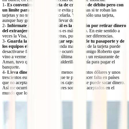
1-
Es conveniente llevar tarjeta de crédito o de débito pero con
un límite para gastar
, lo que te evita problemas si te roban las
tarjetas y no te da tiempo a cancelarla. Yo uso sólo una tarjeta,
aunque hay gente que prefiere llevar dos.
2-
Infórmate antes de salir cuál es la comisión por retirar dinero
del extranjero
, y en qué cajeros es más barato. En este sentido a
veces la Visa, la Mastercard u otras, pueden tener diferencias.
3-
Guarda la tarjeta en un lugar separado de tu pasaporte y de
los equipos electrónicos.
La banda magnética de la tarjeta puede
desactivarse fácilmente, como le ocurrió a mi amigo Roberto que
vino a verme a Jordania, y en la última cena en un restaurante de
Aman, tuvo que juntar toda su calderilla y la mía para pagar el
banquete.
4-
Lleva dinero en efectivo
. Al menos quinientos dólares y unos
trescientos euros. Es un dinero que te puede hacer falta en países
que no aceptan tarjetas o de cuyos cajeros no se puede sacar dinero.
Así me ocurrió en Irán. Los dólares son mejor aceptados en el
mundo que los euros.