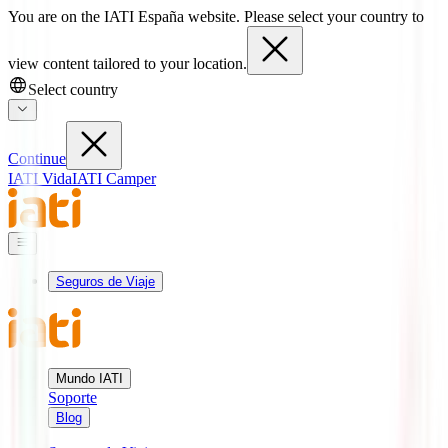
You are on the IATI España website. Please select your country to
view content tailored to your location.
Select country
Continue
IATI Vida
IATI Camper
Seguros de Viaje
Mundo IATI
Soporte
Blog