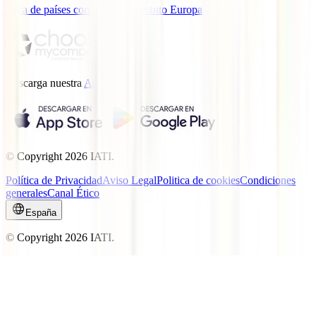
Lista de países con cobertura ámbito Europa
Descarga nuestra
App.
© Copyright
2026
IATI.
Política de Privacidad
Aviso Legal
Politica de cookies
Condiciones
generales
Canal Ético
España
© Copyright
2026
IATI.