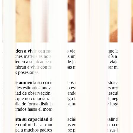
Aprenden a vivir con menos
. Los viajes nos muestran que las
posesiones materiales no son lo más importante. Si en el día a día los
niños tienen a su alcance multitud de juguetes, durante el viaje se
acostumbran a vivir con menos cosas materiales y a valorar mucho
más sus posesiones.
El viaje aumenta su curiosidad.
Los niños están expuestos a
constantes estímulos nuevos cuando están de viaje. Se desarrolla su
capacidad de observación, se sorprenden a cada paso y descubren
lugares que no conocían. Incluso algo tan simple como el juego, se
desarrolla de forma distinta gracias a nuevos escenarios y lugares
inexplorados hasta el momento.
Aumenta su capacidad de adaptación.
Viajar te hace salir de tu
zona de confort. Pasar muchas horas en un avión es un tema que
preocupa a muchos padres cuando se plantean viajar con sus hijos.