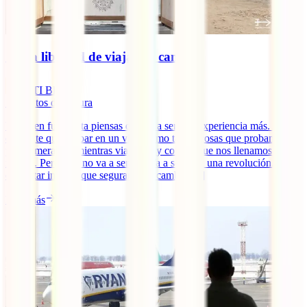
🚐 La libertad de viajar en camper
IATI Blog
7
minutos de lectura
Viajar en furgoneta piensas que va a ser una experiencia más. Algo
diferente que probar en un viaje como tantas cosas que probamos
por primera vez mientras viajamos y con las que nos llenamos de
ilusión. Pero esto no va a ser así. Va a ser toda una revolución. Un
despertar interior que seguramente cambie [...]
Leer más