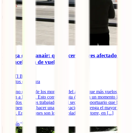
Huelga de Ryanair: qué hacer si te ves afectado por
la cancelación de vuelos
IATI Blog
5
minutos de lectura
El verano es uno de los momentos del año en que más vuelos salen
y llegan a España. Esto convierte esta época en un momento ideal
para todos aquellos trabajadores del sector aeroportuario que buscan
un momento para hacer una movilización que tenga el mayor eco
posible. En ocasiones son los controladores de torre, en [...]
Leer más