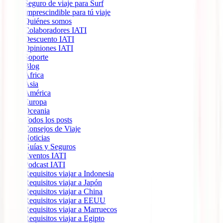
Seguro de viaje para Surf
Imprescindible para tú viaje
Quiénes somos
Colaboradores IATI
Descuento IATI
Opiniones IATI
Soporte
Blog
África
Ásia
América
Europa
Oceania
Todos los posts
Consejos de Viaje
Noticias
Guías y Seguros
Eventos IATI
Podcast IATI
Requisitos viajar a Indonesia
Requisitos viajar a Japón
Requisitos viajar a China
Requisitos viajar a EEUU
Requisitos viajar a Marruecos
Requisitos viajar a Egipto