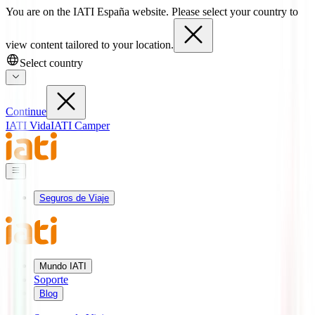
You are on the IATI España website. Please select your country to
view content tailored to your location.
Select country
Continue
IATI Vida
IATI Camper
Seguros de Viaje
Mundo IATI
Soporte
Blog