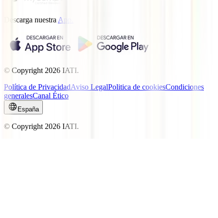
Descarga nuestra
App.
© Copyright
2026
IATI.
Política de Privacidad
Aviso Legal
Politica de cookies
Condiciones
generales
Canal Ético
España
© Copyright
2026
IATI.