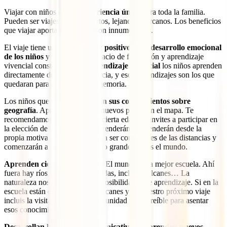
Viajar con niños es una
experiencia única
para toda la familia.
Pueden ser viajes largos o cortos, lejanos o cercanos. Los beneficios
que viajar aporta a los niños son innumerables.
El viaje tiene un
impacto muy positivo en el desarrollo emocional
de los niños
y favorece un espacio de formación y aprendizaje
vivencial constante. En el
aprendizaje vivencial
los niños aprenden
directamente desde la experiencia, y esos aprendizajes son los que
quedaran para siempre en su memoria.
Los niños que viajan
aumentan sus conocimientos sobre
geografía
. Aprenden a ubicar nuevos países en el mapa. Te
recomendamos que a partir de cierta edad los invites a participar en
la elección del destino. Te sorprenderán y aprenderán desde la
propia motivación. Empezarán a ser conscientes de las distancias y
comenzarán a darse cuenta de lo grande que es el mundo.
Aprenden ciencias naturales.
El mundo es la mejor escuela. Ahí
fuera hay ríos, montañas, cascadas, incluso volcanes… La
naturaleza nos ofrece infinitas posibilidades de aprendizaje. Si en la
escuela están estudiando los volcanes y en vuestro próximo viaje
incluis la visita a uno, qué oportunidad tan increíble para asentar
esos conocimientos, ¿no crees?
Desarrollan habilidades comunicativas y aprenden nuevos