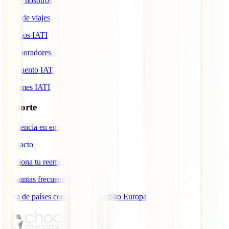
Sobre nosotros
Blog de viajes
Premios IATI
Colaboradores IATI
Descuento IATI
Informes IATI
Soporte
Asistencia en emergencias
Contacto
Gestiona tu reembolso
Preguntas frecuentes
Lista de países con cobertura ámbito Europa