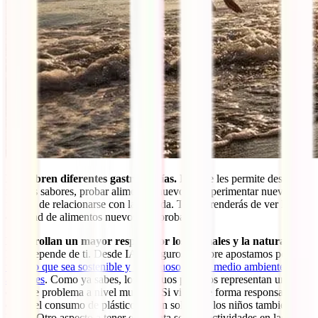
Descubren diferentes gastronomías.
El viaje les permite descubrir
nuevos sabores, probar alimentos nuevos y experimentar nuevas
formas de relacionarse con la comida. Te sorprenderás de ver la
cantidad de alimentos nuevos que probarán.
Desarrollan un mayor respeto por los animales y la naturaleza
.
Esto depende de ti. Desde IATI Seguros siempre apostamos por un
turismo que sea sostenible y respetuoso con el medio ambiente y los
animales
. Como ya sabes, los residuos plásticos representan un
enorme problema a nivel mundial. Si viajas de forma responsable y
evitas el consumo de plásticos de un solo uso, los niños también lo
harán. Otro aspecto a tener en cuenta son las actividades en las que