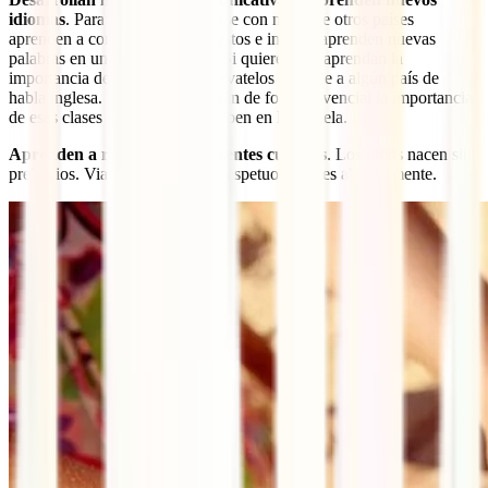
idiomas
. Para poder comunicarse con niños de otros países
aprenden a comunicarse con gestos e incluso aprenden nuevas
palabras en un idioma distinto. Si quieres que aprendan la
importancia de hablar inglés, llévatelos de viaje a algún país de
habla inglesa. Verán y entenderán de forma vivencial la importancia
de esas clases de inglés que reciben en la escuela.
Aprenden a respetar las diferentes culturas
. Los niños nacen sin
prejuicios. Viajar los hace más respetuosos y les abre la mente.