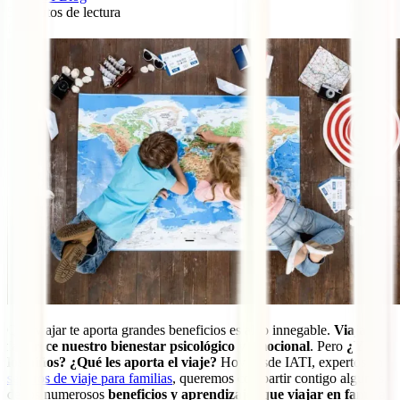
5
minutos de lectura
2
Que viajar te aporta grandes beneficios es algo innegable.
Viajar
favorece nuestro bienestar psicológico y emocional
. Pero
¿Y a
los niños?
¿Qué les aporta el viaje?
Hoy desde IATI, expertos en
seguros de viaje para familias
, queremos compartir contigo algunos
de los numerosos
beneficios y aprendizajes que viajar en familia