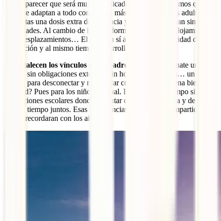
Puede parecer que será muy complicado pero te aseguramos que los
niños se adaptan a todo con mucha más facilidad que los adultos.
Necesitas una dosis extra de paciencia y ellos se adaptaran sin más
dificultades. Al cambio de hora, a dormir en diferentes alojamientos,
a los desplazamientos… El viaje en sí aumenta su capacidad de
adaptación y al mismo tiempo desarrollan la paciencia.
Se fortalecen los vínculos entre padres e hijos.
Imagínate un
tiempo sin obligaciones externas, sin horarios, sin prisas… un
tiempo para desconectar y reconectar con los tuyos. Suena bien,
¿verdad? Pues para los niños es igual. El viaje es un tiempo sin
obligaciones escolares donde disfrutar de estar en familia y de pasar
todo el tiempo juntos. Esas experiencias y el tiempo compartido es
lo que recordaran con los años.