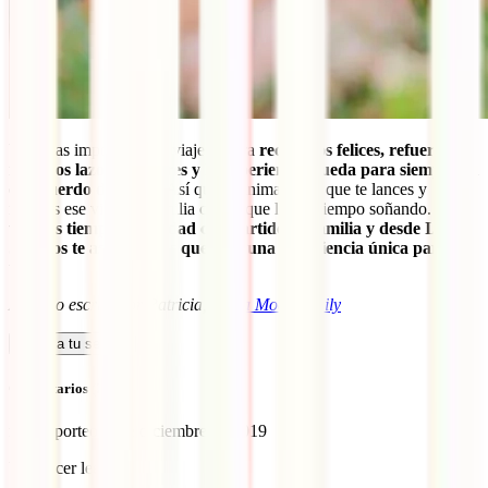
Y lo mas importante, el viaje genera
recuerdos felices, refuerza
nuestros lazos familiares y
la experiencia queda para siempre en
el recuerdo de todos.
Así que te animamos a que te lances y
realices ese viaje en familia con el que llevas tiempo soñando.
El
viaje es tiempo de calidad compartido en familia y desde IATI
Seguros te aseguramos que será una experiencia única para
todos.
Artículo escrito por Patricia, de
La Mochifamily
Calcula tu seguro
Comentarios (2)
furgoyporteo
11 de diciembre de 2019
Un placer leerte