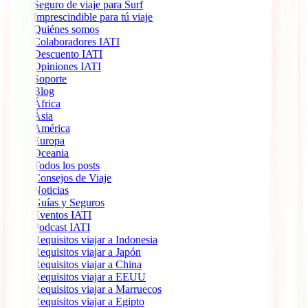
Seguro de viaje para Surf
Imprescindible para tú viaje
Quiénes somos
Colaboradores IATI
Descuento IATI
Opiniones IATI
Soporte
Blog
África
Ásia
América
Europa
Oceania
Todos los posts
Consejos de Viaje
Noticias
Guías y Seguros
Eventos IATI
Podcast IATI
Requisitos viajar a Indonesia
Requisitos viajar a Japón
Requisitos viajar a China
Requisitos viajar a EEUU
Requisitos viajar a Marruecos
Requisitos viajar a Egipto