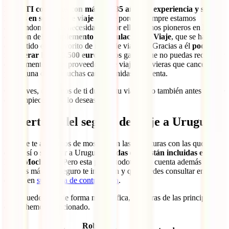
En IATI contamos con más de 135 años de experiencia y somos
líderes en seguros de viaje online
porque siempre estamos
adaptándonos a tus necesidades. Por ello, fuimos pioneros en la
creación del
Complemento de Anulación de Viaje
, que se ha
convertido en el favorito de miles de viajeros. Gracias a él
podrás
recuperar hasta 3.500 euros
de los gastos que no puedas recuperar
directamente de tus proveedores de viaje, si tuvieras que cancelarlo
por alguna de las muchas causas tenidas en cuenta.
Como ves, cuidamos de ti durante tu viaje pero también antes de que
este empiece, si así lo deseas.
Cobertura del seguro de viaje a Uruguay
Las que te acabamos de mostrar son las coberturas con las que
debes, sí o sí, viajar a Uruguay.
Todas ellas están incluidas en tu
IATI Mochilero
. Pero esta póliza todoterreno cuenta además con
muchas más que seguro te interesan y que puedes consultar en
detalle en
su página de contratación
.
Aquí puedes ver, de forma más gráfica, las cifras de las principales
que te hemos mencionado.
Robo y