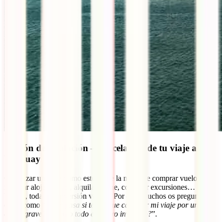
Opción de anulación – cancelación de tu viaje a
Uruguay
Organizar un viaje como este va de la mano de comprar vuelos,
reservar alojamientos, alquilar coche, contratar excursiones…
Vamos, toda una inversión viajera. Por ello, muchos os preguntáis
cosas como “
¿Qué pasa si tengo que cancelar mi viaje por una
causa grave? ¿Pierdo todo el dinero invertido?
”.