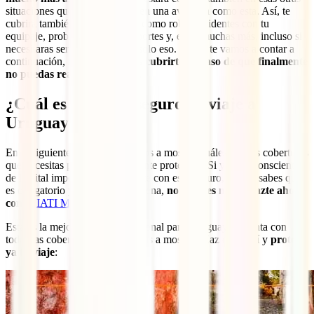
situaciones que se pueden dar en una aventura como esta. Así, te
cubrirá también en situaciones como robo, incidentes con tu
equipaje, problemas con transportes y, entre muchas más, incluso si
necesitaras ser repatriado. No solo eso. Como te vamos a contar a
continuación, incluso podemos
cubrirte en caso de que finalmente
no puedas realizar este viaje
.
¿Cuál es el mejor seguro de viaje a
Uruguay?
En el siguiente apartado te vamos a mostrar cuáles son las coberturas
que necesitas para estar totalmente protegido. Si ya eres consciente
de la vital importancia de hacerte con este seguro, o si ya sabes que
es obligatorio y quieres ir por faena,
no esperes más y hazte ahora
con
tu
IATI Mochilero
.
Esta es la mejor póliza internacional para Uruguay y cuenta con
todas las coberturas que te vamos a mostrar. Haz clic aquí y
protege
ya tu viaje
: