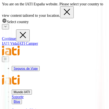
You are on the IATI España website. Please select your country to
view content tailored to your location.
Select country
Continue
IATI Vida
IATI Camper
Seguros de Viaje
Mundo IATI
Soporte
Blog