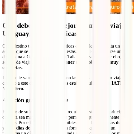
Qué debe tener el mejor seguro de viaje
Uruguay, características
Cada destino tiene unas características especiales y necesita un
seguro que se adapte totalmente a estas. No es lo mismo irse un fin
de semana a Oporto que un mes a Tailandia, ¿verdad? Por ello, el
seguro de viaje a Uruguay
debe tener unas coberturas muy
concretas
.
Las que te vamos a mostrar aquí son las que, sí o sí, deben viajar
contigo a este destino y
todas ellas están incluidas en tu IATI
Mochilero
:
Atención gratuita 24 horas
En caso de sufrir un incidente que requiera asistencia, lo principal es
que esta sea muy fluida para ti y te permita seguir rápidamente con
tu viaje. Por ello, estaremos disponibles para ti
las 24 horas del día
y los 7 días de la semana
. De esta forma, aunque tengas un
problema un día festivo de madrugada podrás contar con los mejores