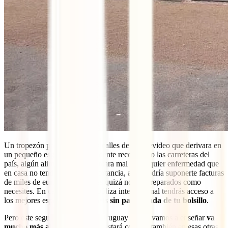
Un tropezón paseando por las calles de Montevideo que derivara en
un pequeño esguince, un accidente recorriendo las carreteras del
país, algún alimento que te sentara mal o cualquier enfermedad que
en casa no tendría mayor importancia, aquí podría suponerte facturas
de miles de euros en hospitales quizá no tan preparados como
necesites. En cambio, con tu póliza internacional tendrás acceso a
los mejores especialistas del país
sin pagar nada de tu bolsillo
.
Pero este seguro para viajar a Uruguay que te vamos a enseñar
va
mucho más allá de la salud
y estará contigo también en esas otras