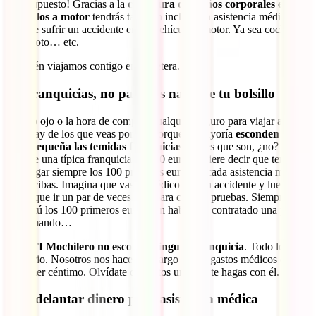
¡Por supuesto! Gracias a la
cobertura de Daños corporales en
vehículos a motor
tendrás también incluida la asistencia médica en
caso de sufrir un accidente en un vehículo a motor. Ya sea coche,
bus, moto… etc.
También viajamos contigo en carretera.
Sin franquicias, no pagarás nada de tu bolsillo
Mucho ojo o la hora de comprar cualquier seguro para viajar a
Uruguay de los que veas por ahí porque la mayoría
esconden en su
letra pequeña las temidas franquicias
. Sabes que son, ¿no? En el
caso de una típica franquicia de 100 euros, quiere decir que tendrás
que pagar siempre los 100 primeros euros de cada asistencia médica
que recibas. Imagina que vas al médico por un accidente y luego
tienes que ir un par de veces más para curas o pruebas. Siempre
pagas tú los 100 primeros euros aun habiendo contratado una póliza.
Ve sumando…
El IATI Mochilero no esconde ninguna franquicia
. Todo lo
contrario. Nosotros nos hacemos cargo de tus gastos médicos desde
el primer céntimo. Olvídate de gastos una vez te hagas con él.
Sin adelantar dinero para asistencia médica