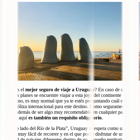
¿Cuál es el
mejor seguro de viaje a Uruguay
? En caso de que
entre tus planes se encuentre viajar a esta joya del continente
americano, es muy normal que ya te estés preguntando cuál es la
mejor póliza internacional para este destino. Como seguramente ya
sepas, además de ser algo muy recomendable en cualquier país del
mundo, aquí
es también un requisito obligatorio
.
Al “otro lado del Río de la Plata”, Uruguay te espera como un
destino muy fácil de recorrer y en el que poder disfrutar de una gran
cantidad de paisajes diferentes dentro de un pequeño territorio.