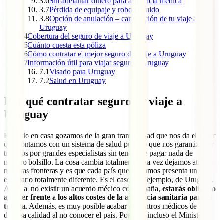
3.6
Sin adelantar dinero para asistencia médica
3.7
Pérdida de equipaje y robo incluido
3.8
Opción de anulación – cancelación de tu viaje a
Uruguay
4
Cobertura del seguro de viaje a Uruguay
5
Cuánto cuesta esta póliza
6
Cómo contratar el mejor seguro de viaje a Uruguay
7
Información útil para viajar seguro a Uruguay
7.1
Visado para Uruguay
7.2
Salud en Uruguay
Por qué contratar seguro de viaje a
Uruguay
Estando en casa gozamos de la gran tranquilidad que nos da el saber
que contamos con un sistema de salud público que nos garantiza ser
tratados por grandes especialistas sin tener que pagar nada de
nuestro bolsillo. La cosa cambia totalmente una vez dejamos atrás
nuestras fronteras y es que cada país que visitamos presenta un
escenario totalmente diferente. Es el caso, por ejemplo, de Uruguay.
Aquí, al no existir un acuerdo médico con España,
estarás obligado
a hacer frente a los altos costes de la asistencia sanitaria para el
turista
. Además, es muy posible acabar en centros médicos de
dudosa calidad al no conocer el país. Por ello, incluso el Ministerio