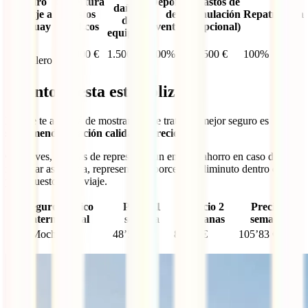
Seguro
Cobertura
Deportes
Gastos de
daños
de viaje a
Gastos
de
anulación
Repatriación
de
Uruguay
Médicos
aventura
(opcional)
equipaje
IATI
600.000 €
1.500 €
100%
3.500 €
100%
Mochilero
Cuánto cuesta esta póliza
Lo que te acabará de mostrar que se trata del mejor seguro es
su
tremenda relación calidad – precio
.
Como ves, además de representar un enorme ahorro en caso de
necesitar asistencia, representa un porcentaje diminuto dentro del
presupuesto de tu viaje.
Seguro médico
Precio 1
Precio 2
Precio 3
internacional
semana
semanas
semanas
IATI Mochilero
48’52 €
83’18 €
105’83 €