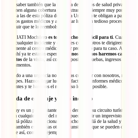
Debes saber también que la mayoría de seguros de salud privados
que tienen alguna cobertura en el extranjero (siempre muy por
debajo a las de esta póliza de viaje a Uruguay) te obligan a pagar a ti
todos los gastos médicos y a empezar luego un tedioso proceso para
conseguir que te lo reembolsen.
Con el IATI Mochilero
es todo mucho más fácil para ti
. Cuando
sufras cualquier incidente y contactes con nosotros te dirigiremos
rápidamente al centro médico mejor preparado para tu caso. Al
llegar ahí ya te estarán esperando y
nosotros nos haremos cargo de
los gastos
de la visita, así como de posibles pruebas, ingresos o
medicamentos.
Si debido a una urgencia no pudieras contactar con nosotros, no te
preocupes. Haznos llegar luego las facturas e informes médicos
pertinentes y te haremos el reembolso lo antes posible.
Pérdida de equipaje y robo incluido
Uruguay es un país bastante seguro dentro de su circuito turístico,
pero en cualquier lugar del mundo puede surgir un imprevisto. Por
ello, está póliza internacional va mucho más allá de la salud y te
cubre también en muchas otras circunstancias que se pueden dar en
un viaje así, como por ejemplo: