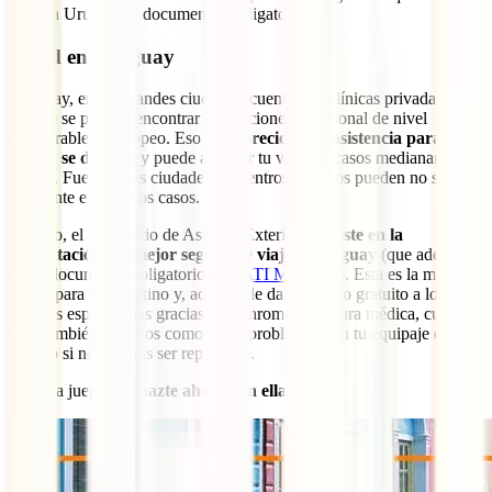
viajar a Uruguay y documentos obligatorios.
Salud en Uruguay
Uruguay, en las grandes ciudades, cuenta con clínicas privadas en
las que se pueden encontrar instalaciones y personal de nivel
equiparable al europeo. Eso sí,
el precio de la asistencia para el
turista se dispara
y puede arruinar tu viaje en casos medianamente
graves. Fuera de las ciudades los centros médicos pueden no ser
suficiente en muchos casos.
Por ello, el Ministerio de Asuntos Exteriores
insiste en la
contratación del mejor seguro de viaje a Uruguay
(que además
es un documento obligatorio), el
IATI Mochilero
. Esta es la mejor
póliza para este destino y, además de darte acceso gratuito a los
mejores especialistas gracias a su enrome cobertura médica, cuidará
de ti también en casos como robo, problemas con tu equipaje o
incluso si necesitaras ser repatriado.
No te la juegues y
hazte ahora con ella
: