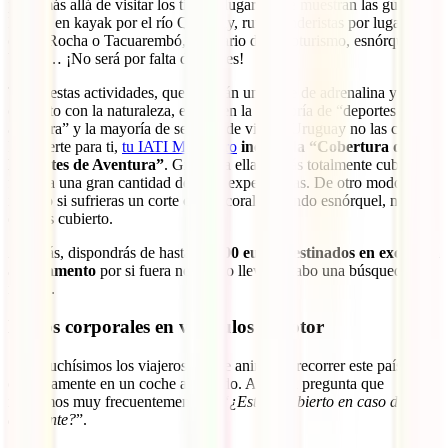
país, más allá de visitar los típicos lugares que muestran las guías.
Paseos en kayak por el río Queguay, rutas senderistas por lugares
como Rocha o Tacuarembó, itinerario de cicloturismo, esnórquel y
buceo… ¡No será por falta de planes!
Todas estas actividades, que te darán un chute de adrenalina y
contacto con la naturaleza, entran en la categoría de “deportes de
aventura” y la mayoría de seguros de viaje a Uruguay no las cubre.
Por suerte para ti,
tu IATI Mochilero
incluye la “Cobertura de
Deportes de Aventura”
. Gracias a ella estarás totalmente cubierto
frente a una gran cantidad de estas experiencias. De otro modo,
incluso si sufrieras un corte con el coral haciendo esnórquel, no
estarías cubierto.
Además, dispondrás de hasta
15.000 euros destinados en exclusiva
a salvamento
por si fuera necesario llevar a cabo una búsqueda y
rescate.
Daños corporales en vehículos a motor
Son muchísimos los viajeros que se animan a recorrer este país
cómodamente en un coche alquilado. Así, una pregunta que
recibimos muy frecuentemente es “
¿Estaré cubierto en caso de
accidente?
”.