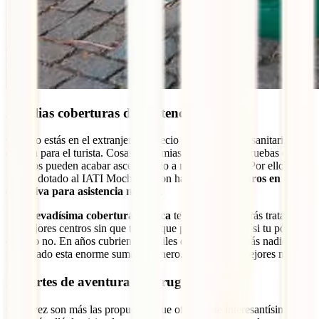
Amplias coberturas de asistencia médica
Cuando estás en el extranjero el precio de la asistencia sanitaria se
dispara para el turista. Cosas tan nimias como cortes, pruebas o
ingresos pueden acabar ascendiendo a miles de euros. Por ello,
hemos dotado al IATI Mochilero con hasta
600.000 euros en
exclusiva para asistencia médica
.
Esta
elevadísima cobertura médica
te asegura que serás tratado en
los mejores centros sin que tengas que preocuparte por si tu póliza lo
cubre o no. En años cubriendo a miles de viajeros, jamás nadie ha
necesitado esta enorme suma de dinero. Estás en las mejores manos.
Deportes de aventura en Uruguay
Cada vez son más las propuestas que ofrece este interesantísimo