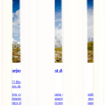
Los mejores destinos low cost del mundo
IATI Blog
4
minutos de lectura
Viajar low cost no implica solo cargarse una mochila al hombro.
Normalmente, viajar con bajo presupuesto implica buscar modo más
económico de viajar pero también recorrer países de una manera