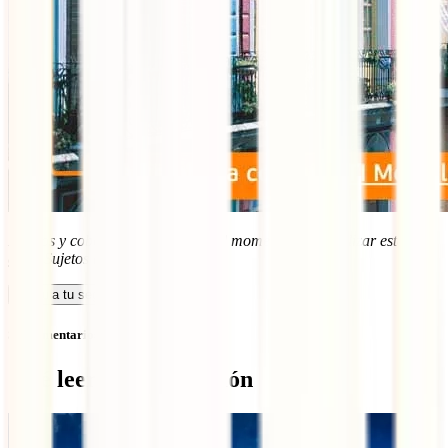
Precios y coberturas vigentes en el momento de actualizar esta
guía. Sujetos a posibles cambios
.
Calcula tu seguro
Sin comentarios
Qué leer a continuación