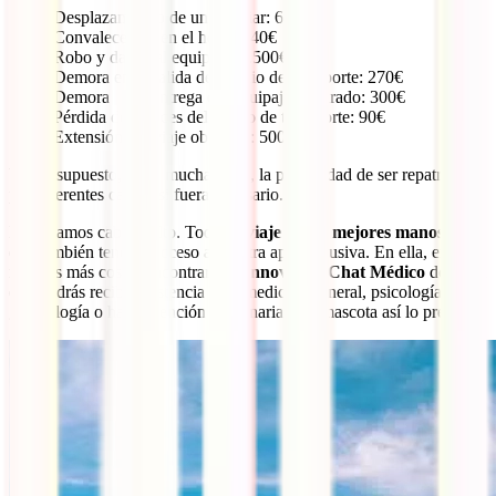
Desplazamiento de un familiar: 600€
Convalecencia en el hotel: 840€
Robo y daños al equipaje: 1.500€
Demora en la salida del medio de transporte: 270€
Demora en la entrega del equipaje facturado: 300€
Pérdida de enlaces del medio de transporte: 90€
Extensión del viaje obligada: 500€
Y, por supuesto, entre muchas más, la posibilidad de ser repatriado
por diferentes causas si fuera necesario.
No dejamos cabo suelto. Todo
tu viaje en las mejores manos
ya
que también tendrás acceso a nuestra app exclusiva. En ella, entre
muchas más cosas, encontrarás
el innovador Chat Médico
desde el
que podrás recibir asistencia para medicina general, psicología,
ginecología o hasta atención veterinaria si tu mascota así lo precisa.