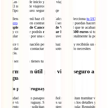
Las fechas de inicio y fin del viaje
El número de viajeros
Tipo de seguro: seguro de viaje
Tras rellenar el menú haz clic en “Calcular”, selecciona
tu IATI
Mochilero
y clica en contratar. Aquí será donde puedas hacerte con
el
Complemento de Cancelación de Viaje
del que te acabamos de
hablar y con el que podrás
recuperar hasta 3.500 euros
si tuvieras
que anular tu viaje por una causa grave. ¡Vale totalmente la pena!
Introduce tu información personal, haz el pago y recibirás un correo
con los datos para contactar con nosotros cuando necesites
asistencia.
¡Así de sencillo ya tienes tu póliza!
Información útil para viajar seguro a
Uruguay
Visado para Uruguay
Los ciudadanos con pasaporte español no necesitan tramitar visado
antes de viajar a Uruguay. Si quieres saber todos los detalles y
documentos que se solicitan, no te pierdas esta guía: Requisitos para