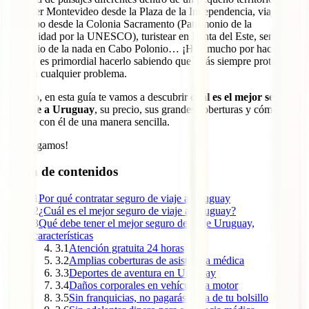
Recorrer Montevideo desde la Plaza de la Independencia, viajar en
el tiempo desde la Colonia Sacramento (Patrimonio de la
Humanidad por la UNESCO), turistear en Punta del Este, sentirse
en medio de la nada en Cabo Polonio… ¡Hay mucho por hacer
aquí! Y es primordial hacerlo sabiendo que estás siempre protegido
frente a cualquier problema.
Por ello, en esta guía te vamos a descubrir
cuál es el mejor seguro
de viaje a Uruguay
, su precio, sus grandes coberturas y cómo
hacerte con él de una manera sencilla.
¡Despegamos!
Tabla de contenidos
1
Por qué contratar seguro de viaje a Uruguay
2
¿Cuál es el mejor seguro de viaje a Uruguay?
3
Qué debe tener el mejor seguro de viaje Uruguay,
características
3.1
Atención gratuita 24 horas
3.2
Amplias coberturas de asistencia médica
3.3
Deportes de aventura en Uruguay
3.4
Daños corporales en vehículos a motor
3.5
Sin franquicias, no pagarás nada de tu bolsillo