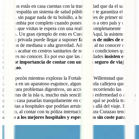
Mientras estás en casa cuentas con la tranquilidad que da el saber
que te respalda un sistema de salud pública que te garantiza el
acceso, sin pagar nada de tu bolsillo, a hospitales de primer nivel. La
cosa cambia por completo cuando pones rumbo a otro país y cada
destino que visitas te espera con una realidad completamente
distinta. Un gran ejemplo de esto es Curazao. Aquí, la asistencia
médica privada puede llegar a suponer
facturas de miles de euros
en casos de mediana o alta gravedad. Además, al no conocer el país,
podrías acabar en centros sanitarios de nefastas condiciones que
prefieres no conocer. Es por eso que las autoridades
insisten en la
enorme importancia de contar con un buen seguro de viaje a
Curaçao
.
Un tropezón mientras exploras la Fortaleza de Willemstad que
acabara en un aparatoso esguince, alguna comida callejera que te
provocara problemas digestivos, un accidente recorriendo las
carreteras de la isla o, mucho más sencillo, una enfermedad o alergia
que en casa pasarías tranquilamente en cama, aquí se podría traducir
en visitas a hospitales que podrían arruinar más allá del viaje. En
cambio, al contar con tu póliza internacional para Curazao tendrás
acceso a los mejores hospitales y especialistas sin coste para ti
.