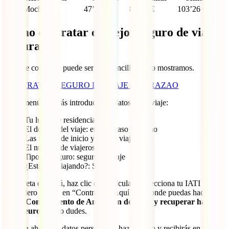
IATI Mochilero
47’36 €
81’17 €
103’26 €
Cómo contratar el mejor seguro de viaje
a Curazao
Hacerte con él no puede ser más sencillo. Te lo mostramos.
CONTRATAR SEGURO DE VIAJE A CURAZAO
En el menú deberás introducir los datos de tu viaje:
Tu lugar de residencia
El destino del viaje: en este caso Curazao
Las fechas de inicio y fin del viaje
El número de viajeros
Tipo de seguro: seguro de viaje
¿Estás ya viajando?: Sí/No
Completa el menú, haz clic en “Calcular”, selecciona tu IATI
Mochilero y clica en “Contratar”. Aquí será donde puedas hacerte
con
el Complemento de Anulación de Viaje y recuperar hasta
3.500 euros
. Ni lo dudes.
Rellena ahora tus datos personales, haz el pago y recibirás en tu