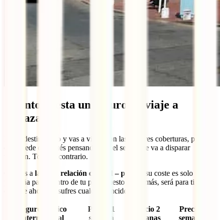
Cuánto cuesta un seguro de viaje a
Curazao
Es un destino caro y vas a viajar con las mejores coberturas, por lo
que puede que estés pensando que el seguro se va a disparar
también. Todo lo contrario.
Gracias a
la gran relación calidad – precio
, su coste es solo una
pequeña parte dentro de tu presupuesto y, además, será para ti un
enorme ahorro si sufres cualquier incidente.
Seguro médico
Precio 1
Precio 2
Precio 3
internacional
semana
semanas
semanas