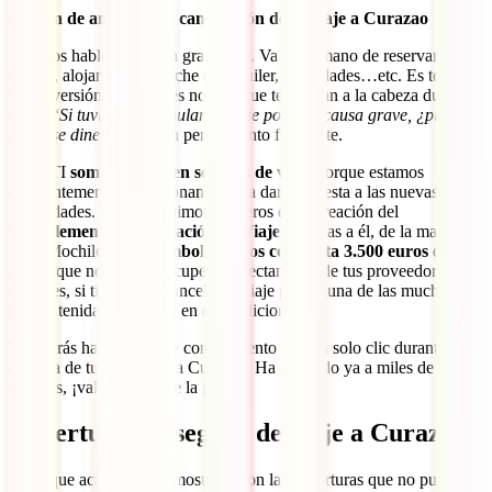
Opción de anulación – cancelación de tu viaje a Curazao
Estamos hablando de un gran viaje. Va de la mano de reservar
vuelos, alojamientos, coche de alquiler, actividades…etc. Es toda
una inversión viajera y es normal que te vengan a la cabeza dudas
como “
Si tuviera que anular el viaje por una causa grave, ¿pierdo
todo ese dinero?
”. Es un pensamiento frecuente.
En IATI
somos líderes en seguros de viaje
porque estamos
constantemente evolucionando para dar respuesta a las nuevas
necesidades. Por ello, fuimos pioneros en la creación del
Complemento de Anulación de Viaje
. Gracias a él, de la mano del
IATI Mochilero,
te reembolsaremos con hasta 3.500 euros
de los
gastos que no puedas recuperar directamente de tus proveedores
oficiales, si tienes que cancelar el viaje por alguna de las muchas
causas tenidas en cuenta en el condicionado.
Te podrás hacer con este complemento con un solo clic durante la
compra de tu seguro para Curazao. Ha ayudado ya a miles de
viajeros, ¡vale totalmente la pena!
Cobertura del seguro de viaje a Curazao
Estas que acabamos de mostrarte son las coberturas que no pueden