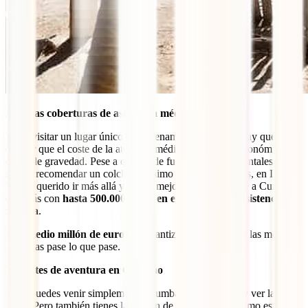
Amplias coberturas de asistencia médica
Vas a visitar un lugar único que te enamorará, pero no hay que
olvidar que el coste de la atención médica puede ser astronómico en
casos de gravedad. Pese a que desde fuentes gubernamentales
suelen recomendar un colchón mínimo de 100.000 euros, en IATI
hemos querido ir más allá y con el mejor seguro de viaje a Curazao
contarás con
hasta 500.000 euros en exclusiva para asistencia
médica
.
Este
medio millón de euros
te garantiza ser tratado con las mejores
garantías pase lo que pase.
Deportes de aventura en Curazao
Aquí puedes venir simplemente a tumbarte en la playa y ver la vida
pasar. Pero también tienes la opción de exprimir al máximo este