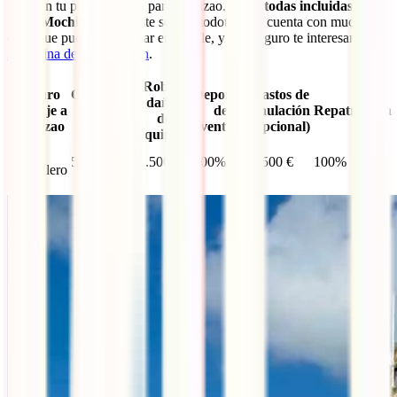
faltar en tu póliza viajera para Curazao. Están
todas incluidas en el
IATI Mochilero
pero este seguro todoterreno cuenta con muchas
otras que puedes consultar en detalle, y que seguro te interesan, en
su página de contratación
.
Robo y
Seguro
Cobertura
Deportes
Gastos de
daños
de viaje a
Gastos
de
anulación
Repatriación
de
Curazao
Médicos
aventura
(opcional)
equipaje
IATI
500.000 €
1.500 €
100%
3.500 €
100%
Mochilero