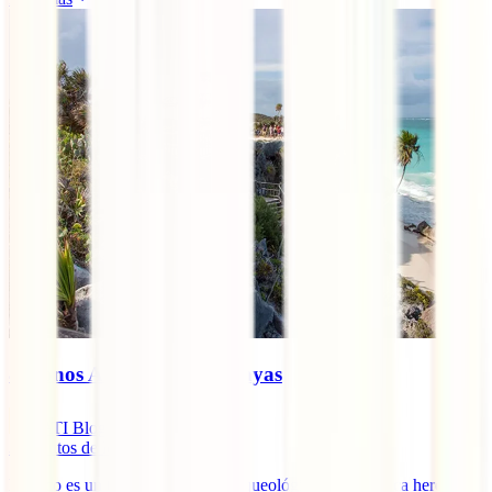
8 Iconos Arqueológicos Mayas
IATI Blog
3
minutos de lectura
México es un tesoro histórico y arqueológico con una rica herencia