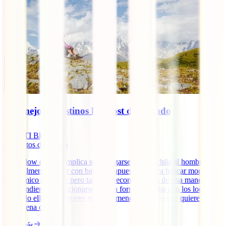
Los mejores destinos low cost del mundo
IATI Blog
4
minutos de lectura
Viajar low cost no implica solo cargarse una mochila al hombro.
Normalmente, viajar con bajo presupuesto implica buscar modo más
económico de viajar pero también recorrer países de una manera
independiente y relacionarse de una forma estrecha con los locales.
Por todo ello, hay lugares más recomendables si lo que quieres es
una buena combinación [...]
Leer más