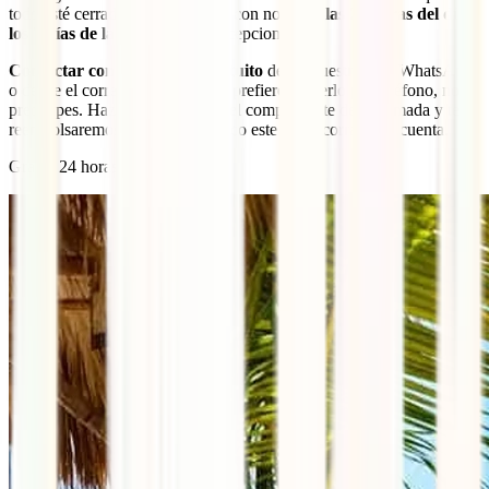
todo esté cerrado, puedes contar con nosotros
las 24 horas del día y
los 7 días de la semana
. Sin excepciones.
Contactar con nosotros es gratuito
desde nuestra app, WhatsApp
o desde el correo electrónico. Si prefieres hacerlo por teléfono, no te
preocupes. Haznos llegar luego el comprobante de la llamada y te la
reembolsaremos para que tampoco este gasto corra de tu cuenta.
Gratis, 24 horas y en tu idioma.