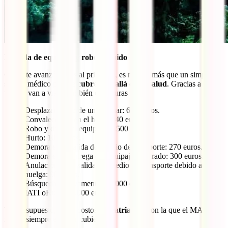
Pérdida de equipaje y robo incluido
Como te avanzábamos al principio, es mucho más que un simple
seguro médico porque
cubre más allá de tu salud
. Gracias a él, a
tu lado van a viajar también coberturas como:
Desplazamiento de un familiar: 600 euros.
Convalecencia en el hotel: 840 euros.
Robo y daños al equipaje: 1.500 euros.
Hurto: 100 euros.
Demora en la salida del medio de transporte: 270 euros.
Demora en la entrega del equipaje facturado: 300 euros.
Anulación de la salida del medio de transporte debido a
huelga: 90 euros.
Búsqueda y salvamento: 15.000 euros.
IATI oKupas: 3.000 euros.
Y, por supuesto, la tan costosa
repatriación
con la que el MAEC
insiste siempre en estar cubierto.