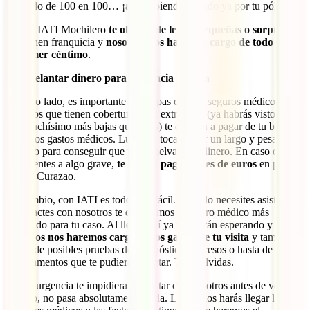
pagando de 100 en 100… ¡aún habiendo pagado ya por tu póliza!
Con el IATI Mochilero
te olvidas de letras pequeñas o sorpresas
.
No tienen franquicia y
nosotros nos haremos cargo de todo desde
el primer céntimo
.
Sin adelantar dinero para asistencia médica
Por otro lado, es importante que sepas que los seguros médicos
privados que tienen cobertura en el extranjero (ya habrás visto que
son muchísimo más bajas que estas) te obligan a pagar de tu bolsillo
todos los gastos médicos. Luego te toca iniciar un largo y pesado
proceso para conseguir que te devuelvan ese dinero. En caso de que
te enfrentes a algo grave,
te tocará pagar miles de euros
en pleno
viaje a Curazao.
En cambio, con IATI es todo más fácil. Cuando necesites asistencia
y contactes con nosotros te dirigiremos al centro médico más
adecuado para tu caso. Al llegar ahí ya te estarán esperando y
nosotros nos haremos cargo de los gastos de tu visita
y también
de los de posibles pruebas de diagnóstico, ingresos o hasta de los
medicamentos que te pudieran recetar. Tú te olvidas.
Si una urgencia te impidiera contactar con nosotros antes de ver a un
médico, no pasa absolutamente nada. Luego nos harás llegar los