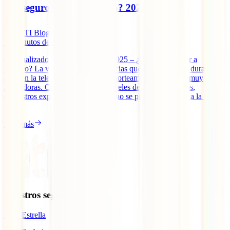
¿Es seguro viajar a México? 2025
IATI Blog
12
minutos de lectura
– Actualizado el 22 de agosto de 2025 – ¿Es seguro viajar a
México? La verdad es que las noticias que han aparecido durante
años en la televisión sobre el país norteamericano no son muy
alentadoras. Ciudades con altos niveles de violencia, timos,
secuestros exprés… Sin embargo, no se puede ser tajante a la hora
[...]
Leer más
Nuestros seguros
IATI Estrella