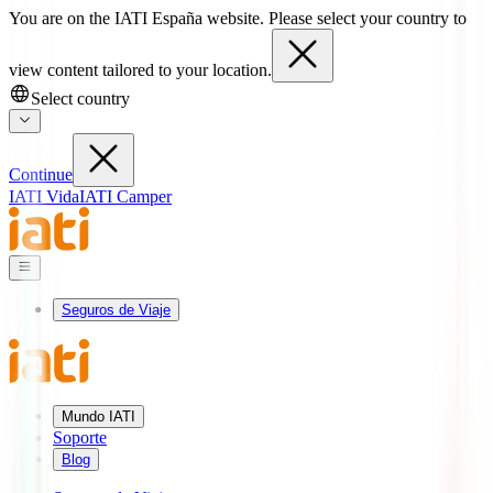
You are on the IATI España website. Please select your country to
view content tailored to your location.
Select country
Continue
IATI Vida
IATI Camper
Seguros de Viaje
Mundo IATI
Soporte
Blog