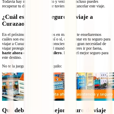
Todavía hay más. Sigue leyendo y verás que incluso puedes
recuperar tu dinero si finalmente tuvieras que cancelar este viaje.
¿Cuál es el mejor seguro de viaje a
Curazao?
En el próximo apartado entramos en materia y te enseñaremos
cuáles son esas coberturas que, sí o sí, deben estar en tu seguro para
viajar a Curazao. Si tú ya eres consciente de la gran necesidad de
viajar protegido a este rincón del mundo y quieres ir por faena,
hazte ahora con el IATI Mochilero
. Este es el mejor seguro para
este destino.
No te la juegues aquí, viaja tranquilo:
Qué debe tener el mejor seguro de viaje