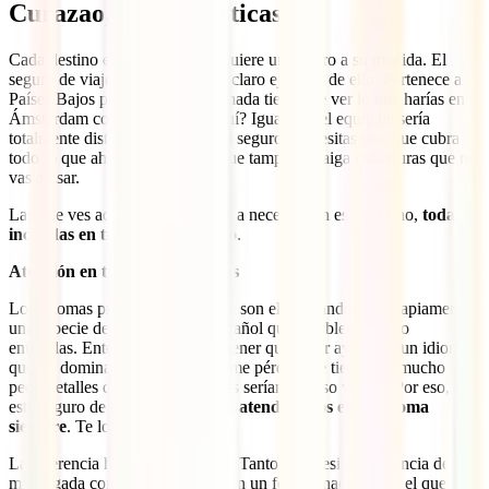
Curazao, características
Cada destino es un mundo y requiere un seguro a su medida. El
seguro de viaje a Curazao es un claro ejemplo de ello. Pertenece a
Países Bajos pero, ¿verdad que nada tiene que ver lo que harías en
Ámsterdam con lo que harás aquí? Igual que el equipaje sería
totalmente distinto, ocurre con el seguro. Necesitas uno que cubra
todo lo que ahí te espera, pero que tampoco traiga coberturas que no
vas a usar.
Las que ves aquí son las que vas a necesitar en este destino,
todas
incluidas en tu IATI Mochilero
.
Atención en tu idioma 24 horas
Los idiomas principales de la isla son el neerlandés y el papiamento,
una especie de evolución del español que posiblemente no
entiendas. Entonces, ¿imaginas tener que pedir ayuda en un idioma
que no dominas? Sería una enorme pérdida de tiempo y, mucho
peor, detalles que en casos graves serían incluso vitales. Por eso, con
este seguro de viaje a Curaçao
te atenderemos en tu idioma
siempre
. Te lo ponemos fácil.
La diferencia horaria no importa. Tanto si necesitas asistencia de
madrugada como si la necesitas en un festivo nacional en el que