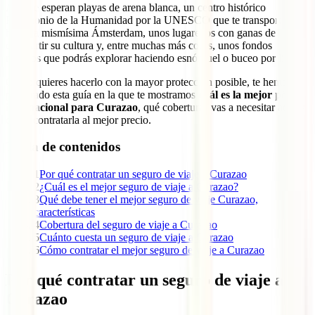
Aquí te esperan playas de arena blanca, un centro histórico
Patrimonio de la Humanidad por la UNESCO que te transportará
hasta la mismísima Ámsterdam, unos lugareños con ganas de
compartir su cultura y, entre muchas más cosas, unos fondos
marinos que podrás explorar haciendo esnórquel o buceo por libre.
Como quieres hacerlo con la mayor protección posible, te hemos
preparado esta guía en la que te mostramos
cuál es la mejor póliza
internacional para Curazao
, qué coberturas vas a necesitar aquí y
cómo contratarla al mejor precio.
Tabla de contenidos
1
Por qué contratar un seguro de viaje a Curazao
2
¿Cuál es el mejor seguro de viaje a Curazao?
3
Qué debe tener el mejor seguro de viaje Curazao,
características
4
Cobertura del seguro de viaje a Curazao
5
Cuánto cuesta un seguro de viaje a Curazao
6
Cómo contratar el mejor seguro de viaje a Curazao
Por qué contratar un seguro de viaje a
Curazao