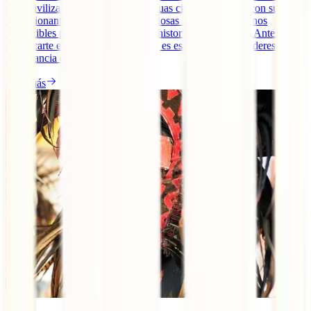
de la civilización maya. Estas antiguas ciudades mayas, con sus
impresionantes estructuras y misteriosas ruinas, son destinos
imperdibles para los amantes de la historia y la aventura. Antes de
embarcarte en este viaje fascinante, es esencial que consideres la
importancia de un seguro de [...]
Leer más