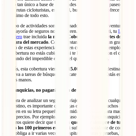
destino tan único a base de actividades como trekkings, paseos en
kayak, rutas cicloturistas, esnórquel, buceo… Curaçao ofrece
muchísimo de todo esto.
Este tipo de actividades son los llamados “deportes de aventura” y la
gran mayoría de seguros no los cubren. Por suerte para ti, tu
IATI
Mochilero
trae incluida
la mayor Cobertura de Deportes de
Aventura del mercado
. Con ella estarás cubierto ante un gran
número de estas experiencias. Ten en cuenta que, por ejemplo, sin
esta cobertura no estás cubierto ni si te haces un corte con el coral
disfrutando del imperdible esnórquel que aquí te espera.
Además, esta cobertura viene con
15.000 euros extra
destinados en
exclusiva a tareas de búsqueda, rescate y salvamento. Estás en las
mejores manos.
Sin franquicias, no pagarás nada de tu bolsillo
A la hora de analizar un seguro de viaje, a Curazao o a cualquier
otro destino, es importante que tengas en cuenta que muchos
esconden en su letra pequeña las temidas franquicias para maquillar
así sus precios. Por ejemplo, en el caso de una típica franquicia de
100 euros quiere decir que
tendrás que pagar siempre de tu
bolsillo los 100 primeros euros
. Si sufres un accidente de coche
que te obliga a ir varias veces al hospital por curas y pruebas, irás