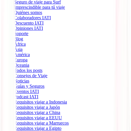
Seguro de viaje para Surf
Imprescindible para tú viaje
Quiénes somos
Colaboradores IATI
Descuento IATI
Opiniones IATI
Soporte
Blog
África
Ásia
América
Europa
Oceania
Todos los posts
Consejos de Viaje
Noticias
Guías y Seguros
Eventos IATI
Podcast IATI
Requisitos viajar a Indonesia
Requisitos viajar a Japón
Requisitos viajar a China
Requisitos viajar a EEUU
Requisitos viajar a Marruecos
Requisitos viajar a Egipto