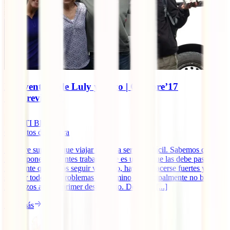
La aventura de Luly y Coco | Octubre’17
“Imprevistos”
IATI Blog
6
minutos de lectura
Siempre supimos que viajar no iba a ser nada fácil. Sabemos que la
ruta te pone constantes trabas y que es uno el que las debe pasar. Si
realmente queremos seguir viajando, hay que hacerse fuertes y
superar todos los problemas del camino y principalmente no bajar
los brazos ante el primer desperfecto. Desde el [...]
Leer más