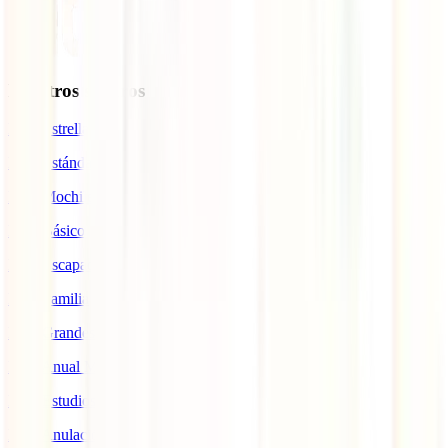
Nuestros seguros
IATI Estrella
IATI Estándar
IATI Mochilero
IATI Básico
IATI Escapadas
IATI Familia
IATI Grandes Viajeros
IATI Anual Multiviaje
IATI Estudios
IATI Anulación Premium