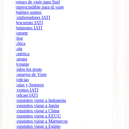
Seguro de viaje para Surf
Imprescindible para tú viaje
Quiénes somos
Colaboradores IATI
Descuento IATI
Opiniones IATI
Soporte
Blog
África
Ásia
América
Europa
Oceania
Todos los posts
Consejos de Viaje
Noticias
Guías y Seguros
Eventos IATI
Podcast IATI
Requisitos viajar a Indonesia
Requisitos viajar a Japón
Requisitos viajar a China
Requisitos viajar a EEUU
Requisitos viajar a Marruecos
Requisitos viajar a Egipto