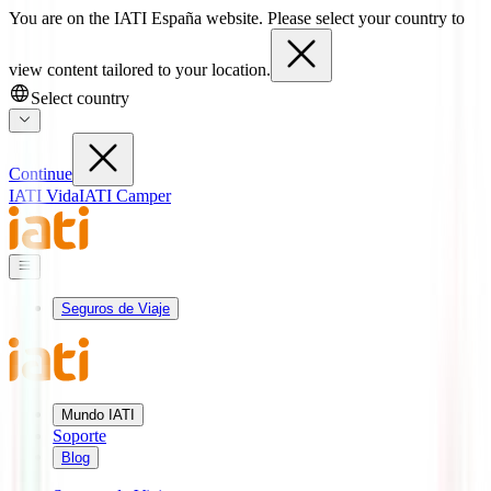
You are on the IATI España website. Please select your country to
view content tailored to your location.
Select country
Continue
IATI Vida
IATI Camper
Seguros de Viaje
Mundo IATI
Soporte
Blog