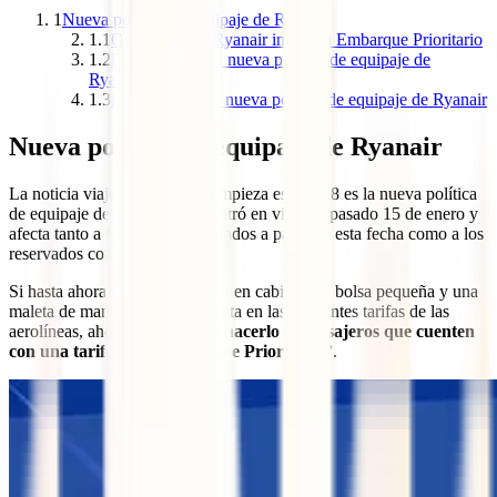
1
Nueva política de equipaje de Ryanair
1.1
Qué tarifas de Ryanair incluyen Embarque Prioritario
1.2
Beneficios de la nueva política de equipaje de
Ryanair
1.3
Resumen de las nueva política de equipaje de Ryanair
Nueva política de equipaje de Ryanair
La noticia viajera con la que empieza este 2018 es la nueva política
de equipaje de Ryanair. Ésta entró en vigor el pasado 15 de enero y
afecta tanto a los vuelos comprados a partir de esta fecha como a los
reservados con anterioridad.
Si hasta ahora era posible llevar en cabina una bolsa pequeña y una
maleta de mano de forma gratuita en las diferentes tarifas de las
aerolíneas, ahora s
olo podrán hacerlo los pasajeros que cuenten
con una tarifa con “Embarque Prioritario”
.