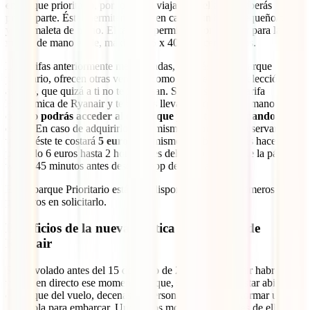
embarque prioritario, por lo que si viajas con ellas no deberás
preocuparte. Éstas permiten llevar en cabina un bulto pequeño/bolso
y una maleta de mano. El tamaño permitido por Ryanair para la
maleta de mano es de, máximo, 55 x 40 x 22 centímetros.
Las tarifas anteriormente mencionadas, además del embarque
prioritario, ofrecen otras ventajas como por ejemplo la selección de
asiento, que quizá a ti no te interesan. Si viajas con la Tarifa
Económica de Ryanair y te quieres llevar tu equipaje de mano
contigo
podrás acceder al embarque prioritario abonando un
extra
. En caso de adquirirlo en el mismo momento de reservar tu
vuelo, éste te costará
5 euros
. Asimismo, también podrás hacerlo
pagando 6 euros hasta 2 horas antes del vuelo a través de la página
web o 45 minutos antes desde la app de Ryanair.
El Embarque Prioritario está solo disponible para los primeros 90
pasajeros en solicitarlo.
Beneficios de la nueva política de equipaje de
Ryanair
Si has volado antes del 15 de enero de 2018 con Ryanair habrás
vivido en directo ese momento en que, sin ni siquiera estar abierto el
embarque del vuelo, decenas de personas empiezan a formar una
gran cola para embarcar. Uno de los motivos principales de ello es la