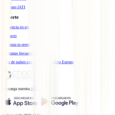
Informes IATI
Soporte
Asistencia en emergencias
Contacto
Gestiona tu reembolso
Preguntas frecuentes
Lista de países con cobertura ámbito Europa
Descarga nuestra
App.