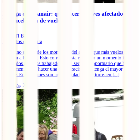
Huelga de Ryanair: qué hacer si te ves afectado por
la cancelación de vuelos
IATI Blog
5
minutos de lectura
El verano es uno de los momentos del año en que más vuelos salen
y llegan a España. Esto convierte esta época en un momento ideal
para todos aquellos trabajadores del sector aeroportuario que buscan
un momento para hacer una movilización que tenga el mayor eco
posible. En ocasiones son los controladores de torre, en [...]
Leer más