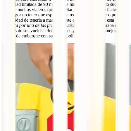
capacidad limitada de 90 maletas de mano en cabina. Esto sucedía
porque muchos viajeros quieren evitar que su maleta sea facturada,
ya sea por no tener que esperar para recogerla al aterrizar o por la
comodidad de tenerla a mano durante el vuelo. A raíz de esta
“
carrera por una de las primeras plazas
” Ryanair aseguraba que
muchos de sus vuelos sufrían retrasos y decidió intentar mejorar el
tiempo de embarque con su nueva política de equipaje.