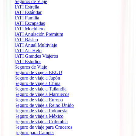
Seguros de Viaje
IATI Estrella
IATI Estándar
IATI Familia
IATI Escapadas
IATI Mochilero
IATI Anulación Premium
IATI Básico
IATI Anual Multiviaje
IATI Air Help
IATI Grandes Viajeros
IATI Estudios
Seguros de Viaje
Seguro de viaje a EEUU
Seguro de viaje a Japón
Seguro de viaje a China
Seguro de viaje a Tailandia
Seguro de viaje a Marruecos
Seguro de viaje a Europa
Seguro de viaje a Reino Unido
Seguro de viaje a Indonesia
Seguro de viaje a México
Seguro de viaje a Colombia
Seguro de viaje para Cruceros
Seguro para Camper