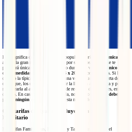
Esto significa que si viajas con la popular “
Tarifa Económica
”, que
atrae a la gran mayoría de clientes por sus bajos precios, se te
permitirá únicamente llevar contigo durante el vuelo
un único bulto
cuyas medidas no excedan de 35 x 20 x 20 centímetros
. Si llevas
contigo la típica maleta de mano, una vez llegues a la puerta de
embarque, los operarios de Ryanair la llevarán a la bodega y podrás
recuperarla al aterrizar, en la cinta de recogida de equipajes, en tu
destino. En caso de que esto suceda, no te preocupes,
no deberás
pagar ningún extra
por facturar esta maleta de mano.
Qué tarifas de Ryanair incluyen Embarque
Prioritario
Las tarifas Family Plus, Flexi Plus y Tarifa Plus incluyen el