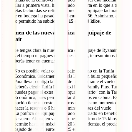
impopular a primera vista, ha mejorado su oferta en lo que a tarifas
de maletas facturadas se refiere. El precio del equipaje facturado de
Ryanair en bodega ha pasado de
35 euros a 25€
. Asimismo, el peso
máximo permitido ha subido de los
15 a los 20 kilos
.
Resumen de las nueva política de equipaje de
Ryanair
Para que tengas clara la nueva política de equipaje de Ryanair y no
pierdas el tiempo ni pagues extras inesperados, te resumimos todo lo
que deberás tener en cuenta:
No es posible volar con equipaje de mano en la Tarifa
Económica, únicamente podrás llevar un bulto pequeño
Para llevar contigo la maleta de mano durante el vuelo
deberás elegir Tarifa Plus, Flexi Plus o Family Plus. También
puedes pagar el extra “Embarque Prioritario” con la Tarifa
Económica, pues permite volar dos bultos en cabina. Esta
opción tiene un coste de 5 euros en el mismo momento de
hacer la reserva o 6 hasta 45 minutos antes del vuelo
La política de equipaje facturado a cambiado en beneficio al
pasajero. Ahora, en vez de un peso máximo de 15 kilos se
permite hasta un máximo de 20 kilos. Además, el precio ha
bajado de los 35 euros a los 25 euros