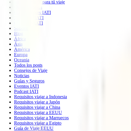
Imprescindible para tú viaje
Quiénes somos
Colaboradores IATI
Descuento IATI
Opiniones IATI
Soporte
Blog
África
Ásia
América
Europa
Oceania
Todos los posts
Consejos de Viaje
Noticias
Guías y Seguros
Eventos IATI
Podcast IATI
Requisitos viajar a Indonesia
Requisitos viajar a Japón
Requisitos viajar a China
Requisitos viajar a EEUU
Requisitos viajar a Marruecos
Requisitos viajar a Egipto
Guía de Viaje EEUU