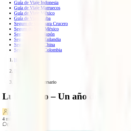
Guía de Viaje Indonesia
Guía de Viaje Marruecos
Guía de Viaje México
Guía de Viaje Cuba
Seguro de viaje para Crucero
Seguro de Viaje México
Seguro de viaje Japón
Seguro de viaje Tailandia
Seguro de viaje China
Seguro de viaje Colombia
Home
Blog
Luli y coco aniversario
Luli y Coco – Un año de viaje s
IATI Blog
4
minutos de lectura
0