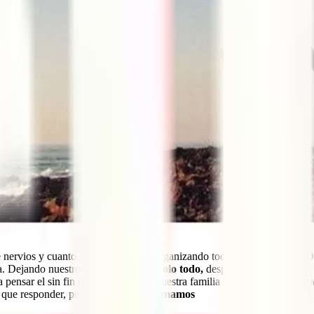
 nervios y cuanto miedo teníamos, organizando todas nuestras cosas. 
a. Dejando nuestros trabajos.
Dejándolo todo,
despojándonos de todas 
 pensar el sin fin de preguntas que nuestra familia nos hacía
¿De qué v
 que responder, pero
aun así nos animamos