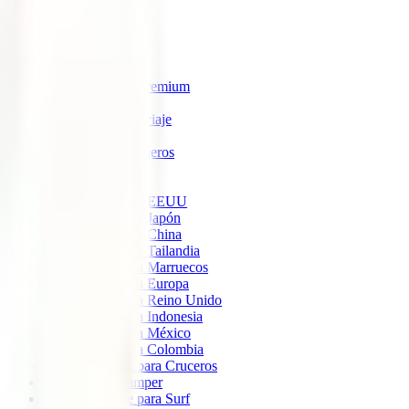
IATI Estrella
IATI Estándar
IATI Familia
IATI Escapadas
IATI Mochilero
IATI Anulación Premium
IATI Básico
IATI Anual Multiviaje
IATI Air Help
IATI Grandes Viajeros
IATI Estudios
Seguros de Viaje
Seguro de viaje a EEUU
Seguro de viaje a Japón
Seguro de viaje a China
Seguro de viaje a Tailandia
Seguro de viaje a Marruecos
Seguro de viaje a Europa
Seguro de viaje a Reino Unido
Seguro de viaje a Indonesia
Seguro de viaje a México
Seguro de viaje a Colombia
Seguro de viaje para Cruceros
Seguro para Camper
Seguro de viaje para Surf