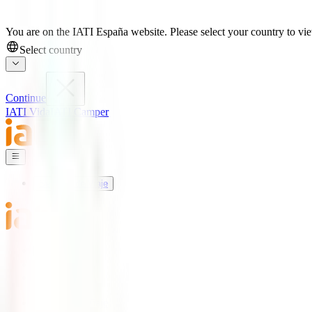
You are on the IATI España website. Please select your country to view
Select country
Continue
IATI Vida
IATI Camper
Seguros de Viaje
Mundo IATI
Soporte
Blog
Seguros de Viaje