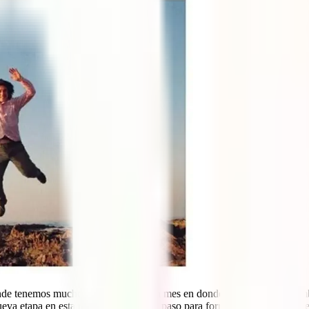
onde tenemos muchos aniversarios. Un mes en donde nuestras vidas ca
va etapa en esta relación. El primer paso para formar una familia. Nues