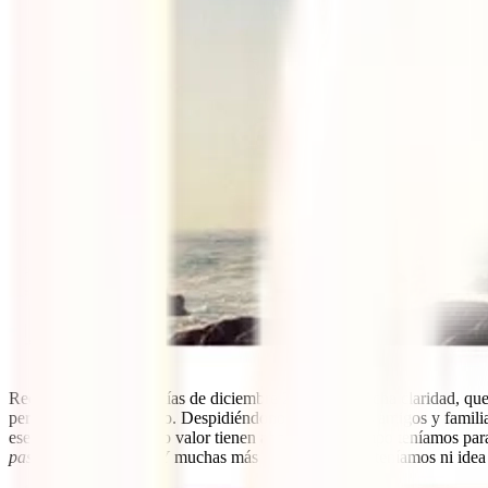
Recuerdo los últimos días de diciembre 2016 con mucha claridad, que
pertenencias por un año. Despidiéndonos de nuestros amigos y famili
ese entonces y tan poco valor tienen ahora. Poco tiempo teníamos para
pasa si se enferman?
Y muchas más de las cuales no teníamos ni idea