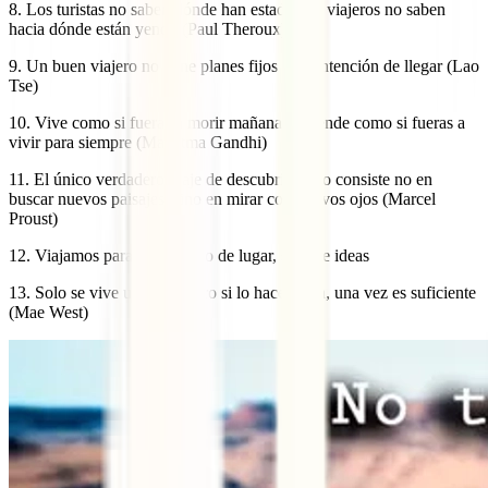
8. Los turistas no saben dónde han estado, los viajeros no saben
hacia dónde están yendo (Paul Theroux)
9. Un buen viajero no tiene planes fijos ni la intención de llegar (Lao
Tse)
10. Vive como si fueras a morir mañana. Aprende como si fueras a
vivir para siempre (Mahatma Gandhi)
11. El único verdadero viaje de descubrimiento consiste no en
buscar nuevos paisajes, sino en mirar con nuevos ojos (Marcel
Proust)
12. Viajamos para cambiar no de lugar, sino de ideas
13. Solo se vive una vez. Pero si lo haces bien, una vez es suficiente
(Mae West)