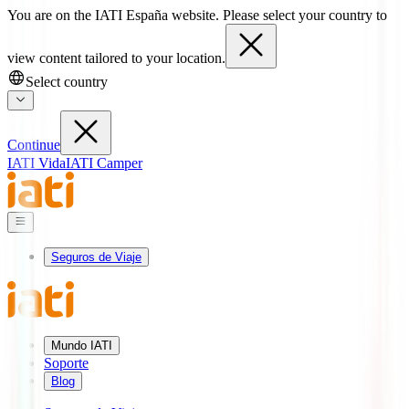
You are on the IATI España website. Please select your country to
view content tailored to your location.
Select country
Continue
IATI Vida
IATI Camper
Seguros de Viaje
Mundo IATI
Soporte
Blog