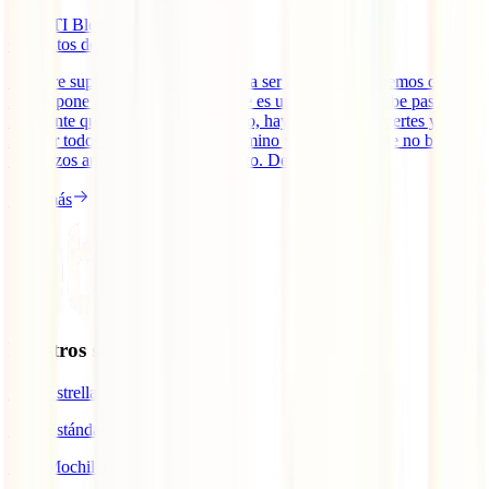
IATI Blog
6
minutos de lectura
Siempre supimos que viajar no iba a ser nada fácil. Sabemos que la
ruta te pone constantes trabas y que es uno el que las debe pasar. Si
realmente queremos seguir viajando, hay que hacerse fuertes y
superar todos los problemas del camino y principalmente no bajar
los brazos ante el primer desperfecto. Desde el [...]
Leer más
Nuestros seguros
IATI Estrella
IATI Estándar
IATI Mochilero