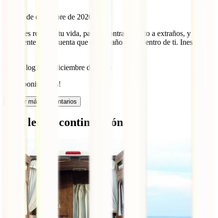
viaje.
Ines
10 de diciembre de 2020
Viajar es recorrer tu vida, para encontrarte junto a extraños, y
finalmente darte cuenta que un extraño vivía dentro de ti. Ines De
Avila
IATI Blog
14 de diciembre de 2020
¡Muy bonita, Inés!
Cargar más comentarios
Qué leer a continuación