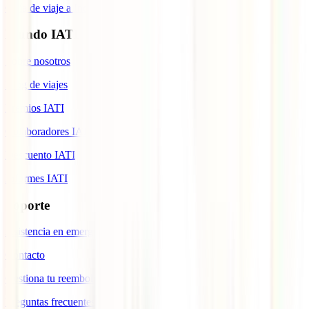
Guía de viaje a Indonesia
Mundo IATI
Sobre nosotros
Blog de viajes
Premios IATI
Colaboradores IATI
Descuento IATI
Informes IATI
Soporte
Asistencia en emergencias
Contacto
Gestiona tu reembolso
Preguntas frecuentes