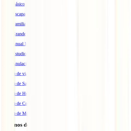
IATI Básico
IATI Escapadas
IATI Familia
IATI Grandes Viajeros
IATI Anual Multiviaje
IATI Estudios
IATI Anulación Premium
Seguro de viaje COVID
Seguro de Salud
Seguro de Hogar
Seguro de Coche
Seguro de Moto
Destinos de interés