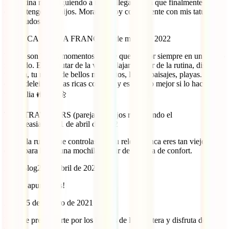
Argentina natal siguiendo a una gallega con la que finalmente me
casé y tengo dos hijos. Moraleja: soy consecuente con mis tatuajes
😀 Saludos!
BLANCA ULLOA FRANCO
19 de mayo de 2022
Viajar, son bellos momentos que se quedan por siempre en un bonito
recuerdo. Es disfrutar de la vida, relajarse, salir de la rutina, distraes
tu vista, tu mente de bellos momentos, lindos paisajes, playas. islas
etc. te deleitas de las ricas comidas y es mucho mejor si lo haces con
tu familia 👪 ❤️ 🌼
TATATRAVELERS (pareja de viejos recorriendo el
Sudesteasiatico)
21 de abril de 2022
Suelta la rutina que controlas con tu reloj. Nunca eres tan viejo
como para hacer una mochila y salir de tu zona de confort.
IATI Blog
22 de abril de 2022
¡nos la apuntamos!
Anna
15 de febrero de 2021
Deja de preocuparte por los baches de la carretera y disfruta del