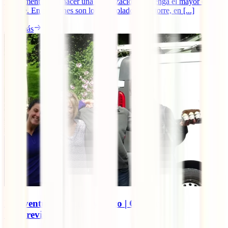
un momento para hacer una movilización que tenga el mayor eco
posible. En ocasiones son los controladores de torre, en [...]
Leer más
La aventura de Luly y Coco | Octubre’17
“Imprevistos”