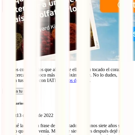
Estamos convencidos que alguna de ellas te ha tocado el corazón y
te ha acercado un poco más a tu próximo viaje. No lo dudes,
asegura tus sueños con IATI
Seguros de Viaje
.
Calcula tu seguro
Comentarios (16)
Bloudit
13 de julio de 2022
Me tatué la primera frase de este listado hace unos siete años sin
saber lo que se me venía. Menos de siete meses después dejé mi