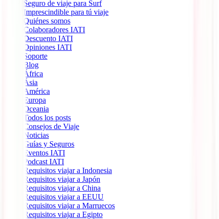
Seguro de viaje para Surf
Imprescindible para tú viaje
Quiénes somos
Colaboradores IATI
Descuento IATI
Opiniones IATI
Soporte
Blog
África
Ásia
América
Europa
Oceania
Todos los posts
Consejos de Viaje
Noticias
Guías y Seguros
Eventos IATI
Podcast IATI
Requisitos viajar a Indonesia
Requisitos viajar a Japón
Requisitos viajar a China
Requisitos viajar a EEUU
Requisitos viajar a Marruecos
Requisitos viajar a Egipto