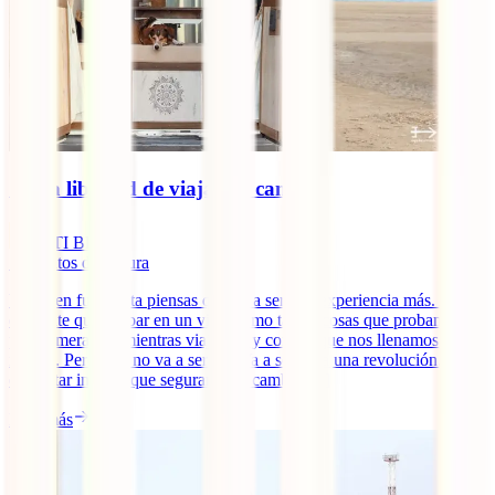
🚐 La libertad de viajar en camper
IATI Blog
7
minutos de lectura
Viajar en furgoneta piensas que va a ser una experiencia más. Algo
diferente que probar en un viaje como tantas cosas que probamos
por primera vez mientras viajamos y con las que nos llenamos de
ilusión. Pero esto no va a ser así. Va a ser toda una revolución. Un
despertar interior que seguramente cambie [...]
Leer más