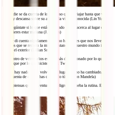
26. Nadie se da cuenta de lo hermoso que es viajar hasta que vuelve
a casa y descansa sobre su almohada vieja y conocida (Lin Yutang)
27. Pregúntate si lo que estás haciendo hoy te acerca al lugar en el
que quieres estar mañana (J. Brown)
28. Me di cuenta rápidamente que no hay viajes que nos lleven lejos
a menos que se recorra la misma distancia en nuestro mundo interno
que en el exterior (Lillian Smith)
29. Dentro de veinte años estarás más decepcionado por lo que no
hiciste que por lo que hiciste (Mark Twain)
30. No hay nada como volver a un lugar que no ha cambiado, para
darte cuenta de cuánto has cambiado tú (Nelson Mandela)
31. Si piensas que la aventura es peligrosa, prueba la rutina. Es
mortal