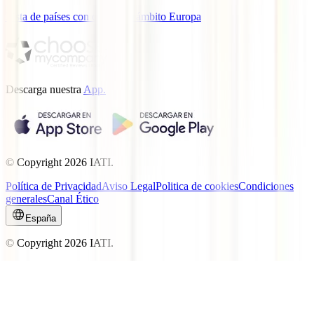
Lista de países con cobertura ámbito Europa
Descarga nuestra
App.
© Copyright
2026
IATI.
Política de Privacidad
Aviso Legal
Politica de cookies
Condiciones
generales
Canal Ético
España
© Copyright
2026
IATI.