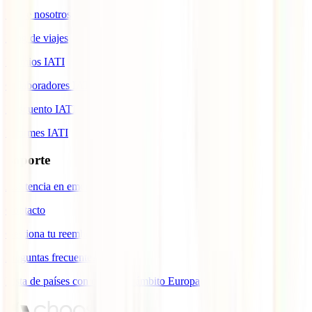
Sobre nosotros
Blog de viajes
Premios IATI
Colaboradores IATI
Descuento IATI
Informes IATI
Soporte
Asistencia en emergencias
Contacto
Gestiona tu reembolso
Preguntas frecuentes
Lista de países con cobertura ámbito Europa