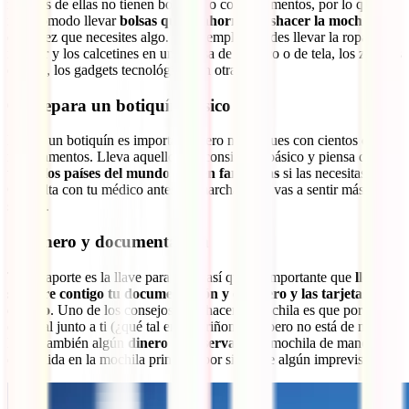
muchas de ellas no tienen bolsillos o compartimentos, por lo que es
más cómodo llevar
bolsas que te ahorren deshacer la mochila
cada vez que necesites algo. Por ejemplo, puedes llevar la ropa
interior y los calcetines en una bolsa de plástico o de tela, los zapatos
en otra, los gadgets tecnológicos en otra…
6. Prepara un botiquín básico
Llevar un botiquín es importante pero no cargues con cientos de
medicamentos. Lleva aquello que consideres básico y piensa que
en
todos los países del mundo existen farmacias
si las necesitas.
Consulta con tu médico antes de marchar si te vas a sentir más
seguro.
7. Dinero y documentación
Tu pasaporte es la llave para todo, así que es importante que
lleves
siempre contigo tu documentación y el dinero y las tarjetas de
crédito
. Uno de los consejos para hacer la mochila es que portes lo
esencial junto a ti (¿qué tal en una riñonera?) pero no está de más
llevar también algún
dinero de reserva
en la mochila de mano o
escondida en la mochila principal por si ocurre algún imprevisto.