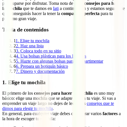
preocuparse por disfrutar. Toma nota de estos
consejos para hacer
la mochila
que te damos en
Iati
a continuación y estamos seguros de
que conseguirás hacer la tener la
compañera perfecta
para tu
próximo gran viaje.
Tabla de contenidos
1
1. Elige tu mochila
2
2. Haz una lista
3
3. Coloca todo en su sitio
4
4. Usa bolsas plásticas para los líquidos
5
5. Hazte con algunas bolsas para compartimentar
6
6. Prepara un botiquín básico
7
7. Dinero y documentación
1. Elige tu mochila
El primero de los
consejos para hacer la mochila
es uno muy
básico: elige una mochila que se adapte a ti y a tu viaje. Si vas a
emprender un viaje largo no dejes de leer estos
consejos que te
dimos para elegir tu mochila
.
En general, para cualquier viaje debes considerar varios
factores
a
la hora de escoger tu mochila: