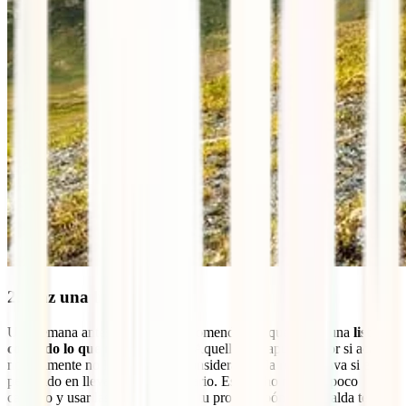
2. Haz una lista
Una semana antes de partir te recomendamos que hagas una
lista
con todo lo que quieres llevar
. Aquello que apuntes “por si acaso”
normalmente no lo utilizarás y considera que la ropa se lava si estás
pensando en llevarte todo el armario. Es mucho mejor ir poco
cargado y usar las
lavanderías
o tu propio jabón, ¡tu espalda te lo