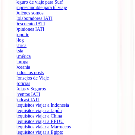
Seguro de viaje para Surf
Imprescindible para tú viaje
Quiénes somos
Colaboradores IATI
Descuento IATI
Opiniones IATI
Soporte
Blog
África
Ásia
América
Europa
Oceania
Todos los posts
Consejos de Viaje
Noticias
Guías y Seguros
Eventos IATI
Podcast IATI
Requisitos viajar a Indonesia
Requisitos viajar a Japón
Requisitos viajar a China
Requisitos viajar a EEUU
Requisitos viajar a Marruecos
Requisitos viajar a Egipto