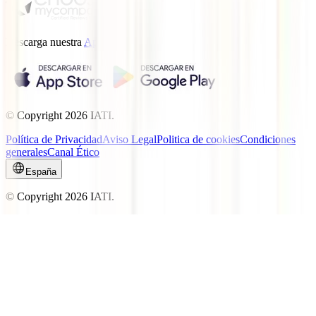
Descarga nuestra
App.
© Copyright
2026
IATI.
Política de Privacidad
Aviso Legal
Politica de cookies
Condiciones
generales
Canal Ético
España
© Copyright
2026
IATI.