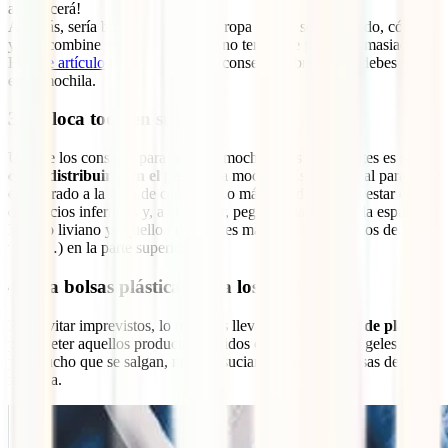
agradecerá!
Además, sería bueno que llevases ropa que se seque rápido, cómoda
y que combine entre ella, para así no tener que pensar demasiado.
En
este artículo
te damos algunos consejos sobre lo que debes meter
en la mochila.
3. Coloca todo en su sitio
Uno de los consejos para hacer la mochila más importantes es
saber
cómo distribuir bien el peso
en la mochila. Es primordial para estar
equilibrado a la hora de caminar. Lo más pesado debería estar en los
dos tercios inferiores y, a poder ser, pegado a la zona de la espalda.
Deja lo liviano y aquello que utilices más (pijama, artículos de aseo,
toalla…) en la parte superior.
4. Usa bolsas plásticas para los líquidos
Para evitar imprevistos, lo mejor es llevar algún
neceser de plástico
para meter aquellos productos líquidos como champús o geles. Así,
por mucho que se salgan, no te ensuciarán el resto de cosas de la
mochila.