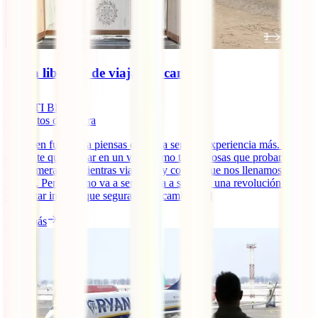
🚐 La libertad de viajar en camper
IATI Blog
7
minutos de lectura
Viajar en furgoneta piensas que va a ser una experiencia más. Algo
diferente que probar en un viaje como tantas cosas que probamos
por primera vez mientras viajamos y con las que nos llenamos de
ilusión. Pero esto no va a ser así. Va a ser toda una revolución. Un
despertar interior que seguramente cambie [...]
Leer más