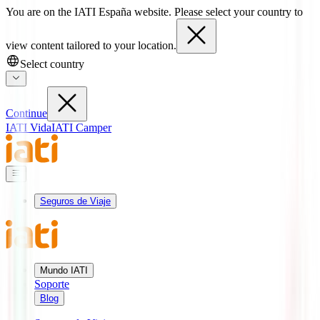
You are on the IATI España website. Please select your country to
view content tailored to your location.
Select country
Continue
IATI Vida
IATI Camper
Seguros de Viaje
Mundo IATI
Soporte
Blog