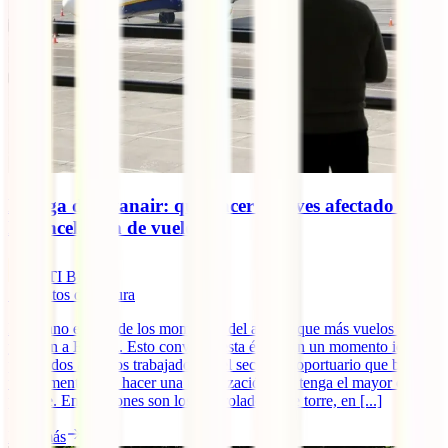
Huelga de Ryanair: qué hacer si te ves afectado por
la cancelación de vuelos
IATI Blog
5
minutos de lectura
El verano es uno de los momentos del año en que más vuelos salen
y llegan a España. Esto convierte esta época en un momento ideal
para todos aquellos trabajadores del sector aeroportuario que buscan
un momento para hacer una movilización que tenga el mayor eco
posible. En ocasiones son los controladores de torre, en [...]
Leer más