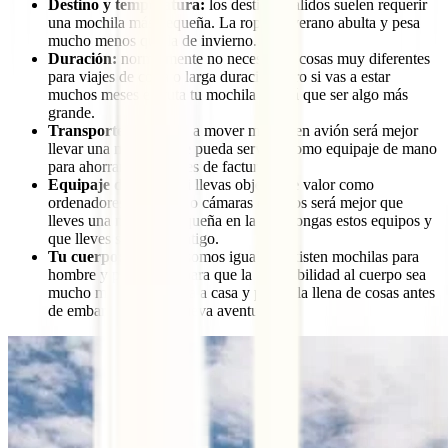
Destino y temperatura:
los destinos cálidos suelen requerir
una mochila más pequeña. La ropa de verano abulta y pesa
mucho menos que la de invierno.
Duración:
normalmente no necesitarás cosas muy diferentes
para viajes de corta o larga duración pero si vas a estar
muchos meses en ruta tu mochila tendrá que ser algo más
grande.
Transportes:
si te vas a mover mucho en avión será mejor
llevar una mochila que pueda servirte como equipaje de mano
para ahorrarte los costes de facturación.
Equipaje de mano:
si llevas objetos de valor como
ordenadores portátiles o cámaras de fotos será mejor que
lleves una mochila pequeña en la que pongas estos equipos y
que lleves siempre contigo.
Tu cuerpo:
no todos somos iguales. Existen mochilas para
hombre y para mujer para que la adaptabilidad al cuerpo sea
mucho mejor. Llévatela a casa y pruébala llena de cosas antes
de embarcarte en tu nueva aventura.