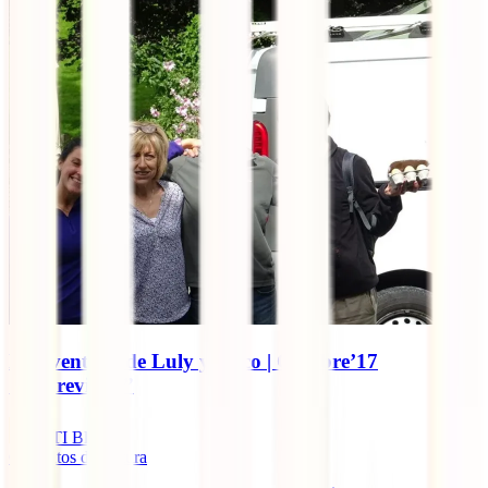
La aventura de Luly y Coco | Octubre’17
“Imprevistos”
IATI Blog
6
minutos de lectura