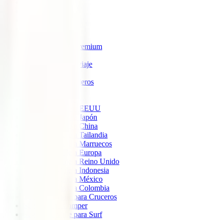
IATI Estrella
IATI Estándar
IATI Familia
IATI Escapadas
IATI Mochilero
IATI Anulación Premium
IATI Básico
IATI Anual Multiviaje
IATI Air Help
IATI Grandes Viajeros
IATI Estudios
Seguros de Viaje
Seguro de viaje a EEUU
Seguro de viaje a Japón
Seguro de viaje a China
Seguro de viaje a Tailandia
Seguro de viaje a Marruecos
Seguro de viaje a Europa
Seguro de viaje a Reino Unido
Seguro de viaje a Indonesia
Seguro de viaje a México
Seguro de viaje a Colombia
Seguro de viaje para Cruceros
Seguro para Camper
Seguro de viaje para Surf