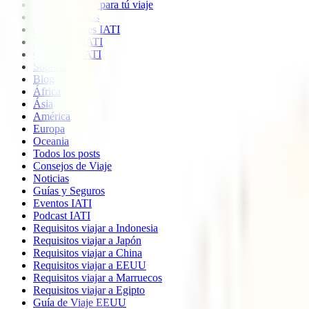
Imprescindible para tú viaje
Quiénes somos
Colaboradores IATI
Descuento IATI
Opiniones IATI
Soporte
Blog
África
Ásia
América
Europa
Oceania
Todos los posts
Consejos de Viaje
Noticias
Guías y Seguros
Eventos IATI
Podcast IATI
Requisitos viajar a Indonesia
Requisitos viajar a Japón
Requisitos viajar a China
Requisitos viajar a EEUU
Requisitos viajar a Marruecos
Requisitos viajar a Egipto
Guía de Viaje EEUU