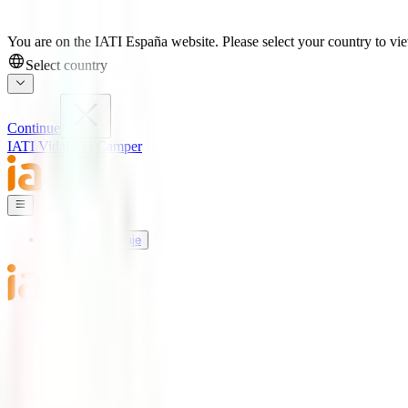
You are on the IATI España website. Please select your country to view
Select country
Continue
IATI Vida
IATI Camper
Seguros de Viaje
Mundo IATI
Soporte
Blog
Seguros de Viaje