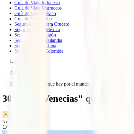
Guía de Viaje Indonesia
Guía de Viaje Marruecos
Guía de Viaje México
Guía de Viaje Cuba
Seguro de viaje para Crucero
Seguro de Viaje México
Seguro de viaje Japón
Seguro de viaje Tailandia
Seguro de viaje China
Seguro de viaje Colombia
Home
Blog
30 otras venecias que hay por el mundo
30 otras "Venecias" que hay po
IATI Blog
5
minutos de lectura
5