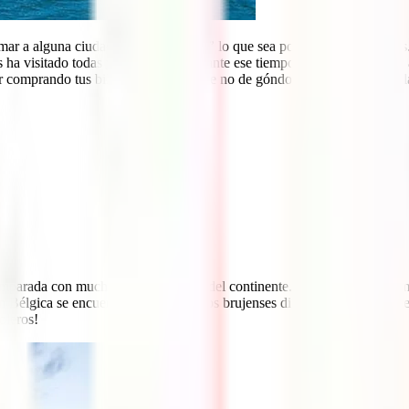
mar a alguna ciudad
“La Venecia de”
lo que sea por tener unos canales
ha visitado todas y seguro que, durante ese tiempo, habrían aparecido a
r comprando tus billetes de avión, que no de góndola, y que comience l
r comparada con muchas otras ciudades del continente. Nada más y nada
 Bélgica se encuentra Bruja y allí, los brujenses dicen que no es que se
oleros!