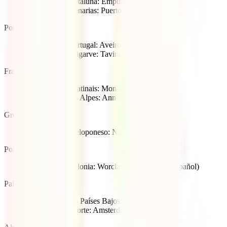
la Venecia de Cataluña: Empuriabrava,
la Venecia de Canarias: Puerto Mogán
Portugal:
la Venecia de Portugal: Aveiro,
la Venecia del Algarve: Tavira,
Francia:
la Venecia del Gatinais: Montargis,
la Venecia de los Alpes: Annecy,
Grecia:
la Venecia del Peloponeso: Nafplio
Polonia:
la Venecia de Polonia: Worclaw (Breslavia en español)
Países Bajos:
la Venecia de los Países Bajos: Giethoorn
la Venecia del Norte: Amsterdam