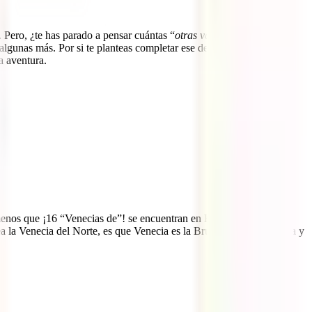
. Pero, ¿te has parado a pensar cuántas “
otras venecias”
hay por el
lgunas más. Por si te planteas completar ese desafío, te traemos 30
a aventura.
 menos que ¡16 “Venecias de”! se encuentran en Europa. ¿Por cuál
a la Venecia del Norte, es que Venecia es la Brujas del Sur. Historia y