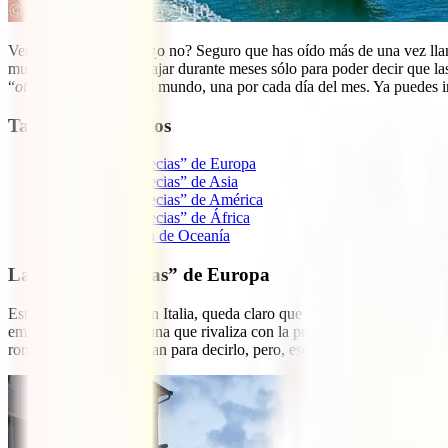
Venecia sólo hay una, ¿o no? Seguro que has oído más de una vez lla
mundo? Uno podría viajar durante meses sólo para poder decir que las 
“
otras venecias”
por el mundo, una por cada día del mes. Ya puedes i
Tabla de contenidos
1
Las otras “Venecias” de Europa
2
Las otras “Venecias” de Asia
3
Las otras “Venecias” de América
4
Las otras “Venecias” de África
5
La otra Venecia de Oceanía
Las otras “Venecias” de Europa
Estando la “original” en Italia, queda claro que su fama le haría se
empezar? Tal vez por una que rivaliza con la propia ciudad italiana. En
romanticismo no le faltan para decirlo, pero, eso sí, ¡aquí no hay gond