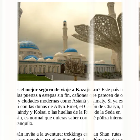
¿Cuál es el
mejor seguro de viaje a Kazajistán
? Este país inmenso
te abre las puertas a estepas sin fin, cañones que parecen de otro
planeta y ciudades modernas como Astaná y Almaty. Si ya estás
soñando con las dunas de Altyn-Emel, el Cañón de Charyn, los
lagos Kaindy y Kolsai o las huellas de la Ruta de la Seda en
Turkestán, es normal que quieras saber con qué póliza internacional
viajar tranquilo.
Kazajistán invita a la aventura: trekkings en Tian Shan, rutas en 4×4
por paisajes remotos, esquí en Shymbulak y kilómetros de carretera