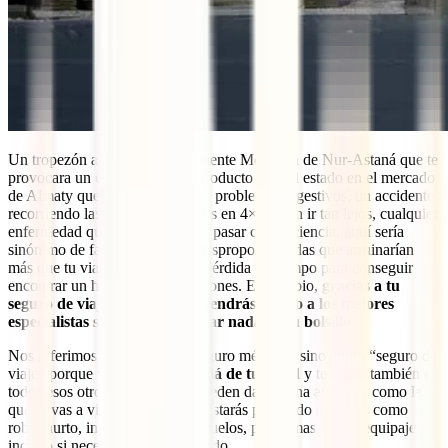
Un tropezón al salir de la imponente Mezquita de Nur-Astaná que te
provocara un esguince, algún producto en mal estado en el mercado
de Almaty que te causara graves problemas digestivos, un accidente
recorriendo las carreteras del país en 4×4 o, sin ir tan lejos, cualquier
enfermedad que en casa podrías pasar con paciencia, aquí sería
sinónimo de facturas médicas desproporcionadas que arruinarían
más que tu viaje y de una gran pérdida de tiempo para conseguir
encontrar un hospital en condiciones. En cambio,
gracias a tu
seguro de viaje a Kazajistán, tendrás acceso a los mejores
especialistas sin tener que pagar nada de tu bolsillo
.
Nos referimos a él no como “seguro médico”, sino como “seguro de
viaje” porque
va mucho más allá de tu salud
y te cubre también en
todos esos otros casos que se pueden dar en una aventura como la
que tú vas a vivir. Así, también estarás protegido en casos como
robo, hurto, incidentes con tus vuelos, problemas con tu equipaje o
incluso si necesitaras ser repatriado.