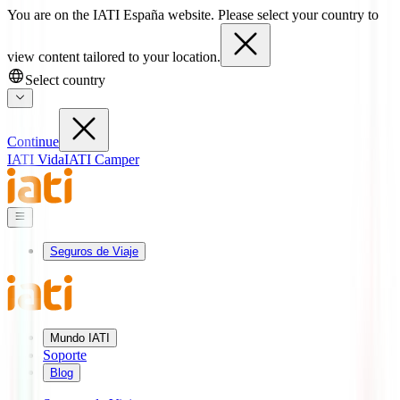
You are on the IATI España website. Please select your country to
view content tailored to your location.
Select country
Continue
IATI Vida
IATI Camper
Seguros de Viaje
Mundo IATI
Soporte
Blog