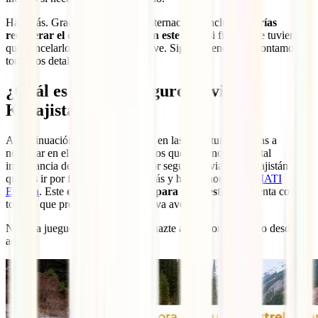
Hay más. Gracias a esta póliza internacional incluso
podrías
recuperar el dinero invertido en este viaje
si finalmente tuvieras
que cancelarlo por un motivo grave. Sigue leyendo y te contamos
todos los detalles.
¿Cuál es el mejor seguro de viaje a
Kazajistán?
A continuación, profundizaremos en las coberturas que vas a
necesitar en el país. Si tú eres de los que ya conocen la vital
importancia de contar con el mejor seguro de viaje a Kazajistán y
quieres ir por faena, no esperes más y hazte ahora con tu
IATI
Estrella
. Este
es el mejor seguro para este destino
y cuenta con
todo lo que precisas para esta nueva aventura.
No te la juegues en Kazajistán y hazte ahora con tu seguro desde
aquí: