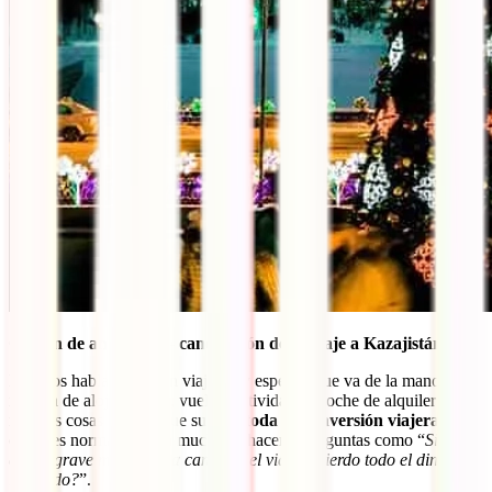
Opción de anulación – cancelación de tu viaje a Kazajistán
Estamos hablando de un viaje muy especial que va de la mano de
reserva de alojamientos, vuelos, actividades, coche de alquiler y
muchas cosas más, lo que supone
toda una inversión viajera
. Esto,
como es normal, lleva a muchos a hacerse preguntas como “
Si una
causa grave me obliga a cancelar el viaje, ¿pierdo todo el dinero
invertido?
”.