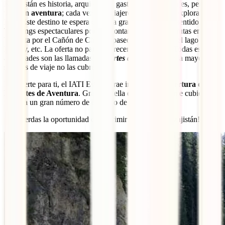
Kazajistán es historia, arquitectura, gastronomía y paisajes, pero
también
aventura
; cada vez más viajeros se animan a explorar ese
lado. Este destino te espera con una gran oferta en ese sentido.
Trekkings espectaculares por las montañas Tian Shan, rutas en
bicicleta por el Cañón de Charyn, paseos en barco por el lago
Kaindy, etc. La oferta no para de crecer año tras año. Todas estas
actividades son las llamadas “
deportes de aventura
” y la mayoría de
seguros de viaje no las cubren.
Por suerte para ti, el IATI Estrella trae incluida la
Cobertura de
Deportes de Aventura
. Gracias a ella estarás totalmente cubierto
frente a un gran número de este tipo de actividades.
¡No pierdas la oportunidad de exprimir al máximo Kazajistán!