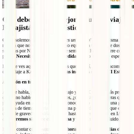
Qué debe tener el mejor seguro de viaje
Kazajistán, características
Como solemos decir, “
cada viaje es un mundo
”. De la misma
manera que no te llevarías el mismo equipaje a una ruta de dos
semanas por Nepal que a un fin de semana en Roma, ocurre con tu
póliza.
Necesitas una hecha a medida
para lo que ahí te espera.
Las que ves aquí son las coberturas que, sí o sí, te deben acompañar
en tu viaje a Kazajistán.
Todas ellas incluidas en tu IATI Estrella
:
Atención en tu idioma 24 horas
Aquí se habla, principalmente, kazajo y ruso. Como lo más probable
es que no hables ninguno de los dos, ¿qué pasaría si tuvieras que
pedir ayuda en un idioma que no conoces? No solo sería una gran
pérdida de tiempo. Sería también una pérdida de detalles que en
casos de gravedad podrían resultar hasta vitales. Por ello, en IATI
te
atenderemos siempre en tu idioma
y todo será fácil y fluido.
Podrás contar con nosotros
las 24 horas del día y los 7 días de la