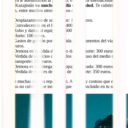
Como ya te adelantamos al principio, esta póliza internacional de
viaje a Kazajistán
va mucho más allá de tu salud
. Te cubrirá
también, entre muchos otros, en casos como:
Desplazamiento de un familiar: 1.400 euros.
Convalecencia en el hotel: 1.400 euros.
Robo y daños al equipaje: 2.500 euros.
Hurto: 100 euros.
Gastos de gestión por la pérdida de documentos del viaje: 200
euros.
Demora en la salida del medio del transporte: 300 euros.
Pérdida de servicios contratados por retraso del medio de
transporte: 300 euros.
Demora en la entrega del equipaje facturado: 300 euros.
Pérdida de enlaces del medio de transporte: 350 euros.
Y, entre muchas más, tu repatriación. Algo muy costoso que el
gobierno no cubre y que insiste en que venga incluido en tu seguro.