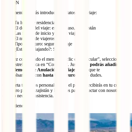
BOTON
En el menú deberás introducir los datos de tu viaje:
Tu lugar de residencia
El destino del viaje: en este caso, Kazajistán
Las fechas de inicio y fin del viaje
El número de viajeros
Tipo de seguro: seguro de viaje
¿Estás ya viajando?: Sí/No
Una vez completado el menú, haz clic en “Calcular”, selecciona el
IATI Estrella y clica en “Contratar”. Justo aquí
podrás añadir tu
Complemento de Anulación de Viaje
con el que te
reembolsaríamos con
hasta 6.000 euros
. Ni lo dudes.
Completa tus datos personales, haz el pago y recibirás en tu correo
tu seguro para Kazajistán y los datos para contactar con nosotros
cuando necesites asistencia.
¡Ya lo tienes!