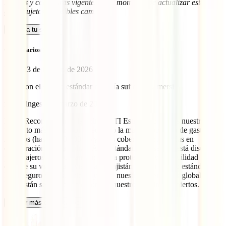
Precios y coberturas vigentes en el momento de actualizar esta
guía. Sujetos a posibles cambios.
Calcula tu seguro
Comentarios (2)
Marta
23 de febrero de 2026
hola. con el seguro estándar no sería suficiente? mersi
marketinges
9 de marzo de 2026
Hola! Recomendamos la póliza IATI Estrella porque es nuestro
producto más completo, ofreciendo la mayor cobertura de gastos
médicos (hasta 1.000.000€) y otras coberturas mejoradas en
comparación con la póliza IATI Estándar. Este seguro está diseñado
para viajeros que buscan la máxima protección y tranquilidad
durante su viaje. Para viajar a Kazajistán con un seguro estándar de
IATI seguro sería suficiente ya que nuestra cobertura es global y
Kazajistán se encuentra dentro de nuestros destinos cubiertos.
Cargar más comentarios