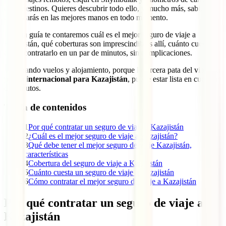
entre destinos. Quieres descubrir todo ello, y mucho más, sabiendo
que estarás en las mejores manos en todo momento.
En esta guía te contaremos cuál es el mejor seguro de viaje a
Kazajistán, qué coberturas son imprescindibles allí, cuánto cuesta y
cómo contratarlo en un par de minutos, sin complicaciones.
Ve mirando vuelos y alojamiento, porque la tercera pata del viaje,
tu
póliza internacional para Kazajistán
, puede estar lista en cuestión
de minutos.
Tabla de contenidos
1
Por qué contratar un seguro de viaje a Kazajistán
2
¿Cuál es el mejor seguro de viaje a Kazajistán?
3
Qué debe tener el mejor seguro de viaje Kazajistán,
características
4
Cobertura del seguro de viaje a Kazajistán
5
Cuánto cuesta un seguro de viaje a Kazajistán
6
Cómo contratar el mejor seguro de viaje a Kazajistán
Por qué contratar un seguro de viaje a
Kazajistán