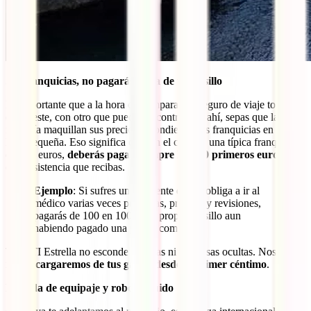
Sin franquicias, no pagarás nada de tu bolsillo
Es importante que a la hora de comparar un seguro de viaje top
como este, con otro que puedas encontrar por ahí, sepas que la
mayoría maquillan sus precios escondiendo las franquicias en su
letra pequeña. Eso significa que, en el caso de una típica franquicia
de 100 euros,
deberás pagar siempre los 100 primeros euros
de
cada asistencia que recibas.
Ejemplo
: Si sufres un accidente que te obliga a ir al
médico varias veces por curas, pruebas y revisiones,
pagarás de 100 en 100 de tu propio bolsillo aun
habiendo pagado una póliza completa.
Tu IATI Estrella no esconde trampas ni sorpresas ocultas. Nosotros
nos encargaremos de tus gastos desde el primer céntimo
.
Pérdida de equipaje y robo incluido