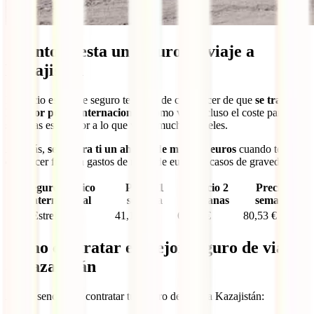
Cuánto cuesta un seguro de viaje a
Kazajistán
El precio es lo que seguro te acaba de convencer de que
se trata de
la mejor póliza internacional
. Como ves, incluso el coste para tres
semanas es inferior a lo que valen muchos hoteles.
Además,
será para ti un ahorro de miles de euros
cuando tengas
que hacer frente a gastos de miles de euros en casos de gravedad.
Seguro médico
Precio 1
Precio 2
Precio 3
internacional
semana
semanas
semanas
IATI Estrella
41,11 €
60,70 €
80,53 €
Cómo contratar el mejor seguro de viaje
a Kazajistán
Así de sencillo es contratar tu seguro de viaje a Kazajistán: