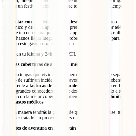
semana
, independientemente de que nos necesites de madrugada o
durante un festivo nacional en el que todo esté cerrado. Siempre a tu
lado.
Contactar con nosotros es gratis
desde WhatsApp, correo
electrónico y desde la app IATI. Si prefieres llamarnos por teléfono
(aunque ten en cuenta que desde la app puedes llamarnos online sin
coste), haznos llegar luego el comprobante de la llamada para que
tampoco este gasto corra de tu cuenta.
Gratis, en tu idioma y 24h: estilo IATI.
Amplias coberturas de asistencia médica
Ojalá no tengas que vivir nada así pero es importante que sepas que
en caso de sufrir un incidente de gravedad en este país, deberás
hacer frente a
facturas de miles y miles de euros
. Como en IATI
somos grandes conocedores de este destino, hemos dotado a tu IATI
Estrella con la mejor cobertura del mercado:
cobertura ilimitada
para gastos médicos
.
De esta manera tendrás la garantía de que, pase lo que pase, tu caso
podrá ser tratado sin preocupaciones de gastos.
Deportes de aventura en Kazajistán