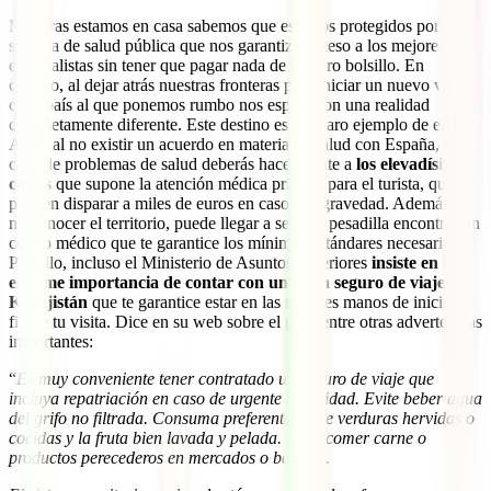
Mientras estamos en casa sabemos que estamos protegidos por un
sistema de salud pública que nos garantiza acceso a los mejores
especialistas sin tener que pagar nada de nuestro bolsillo. En
cambio, al dejar atrás nuestras fronteras para iniciar un nuevo viaje,
cada país al que ponemos rumbo nos espera con una realidad
completamente diferente. Este destino es un claro ejemplo de ello.
Aquí, al no existir un acuerdo en materia de salud con España, en
caso de problemas de salud deberás hacer frente a
los elevadísimos
costes
que supone la atención médica privada para el turista, que se
pueden disparar a miles de euros en casos de gravedad. Además, al
no conocer el territorio, puede llegar a ser una pesadilla encontrar un
centro médico que te garantice los mínimos estándares necesarios.
Por ello, incluso el Ministerio de Asuntos Exteriores
insiste en la
enorme importancia de contar con un buen seguro de viaje a
Kazajistán
que te garantice estar en las mejores manos de inicio a
fin de tu visita. Dice en su web sobre el país, entre otras advertencias
importantes:
“
Es muy conveniente tener contratado un seguro de viaje que
incluya repatriación en caso de urgente necesidad. Evite beber agua
del grifo no filtrada. Consuma preferentemente verduras hervidas o
cocidas y la fruta bien lavada y pelada. Evite comer carne o
productos perecederos en mercados o bazares.