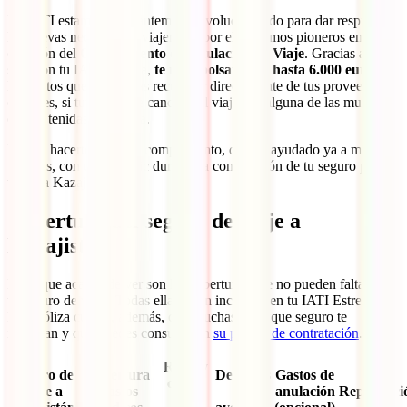
En IATI estamos constantemente evolucionando para dar respuesta a
las nuevas necesidades viajeras y, por ello, fuimos pioneros en la
creación del
Complemento de Anulación de Viaje
. Gracias a él, y
solo con tu IATI Estrella,
te reembolsaremos hasta 6.000 euros
de
los gastos que no puedas recuperar directamente de tus proveedores
oficiales, si tuvieras que cancelar el viaje por alguna de las muchas
causas tenidas en cuenta.
Podrás hacerte con este complemento, que ha ayudado ya a miles de
viajeros, con un solo clic durante la contratación de tu seguro para
viajar a Kazajistán.
Cobertura del seguro de viaje a
Kazajistán
Estas que acabas de ver son las coberturas que no pueden faltar en
tu seguro de viaje. Todas ellas están incluidas en tu IATI Estrella.
Esta póliza cuenta, además, con muchas otras que seguro te
interesan y que puedes consultar en
su página de contratación
.
Robo y
Seguro de
Cobertura
Deportes
Gastos de
daños
viaje a
Gastos
de
anulación
Repatriaci
de