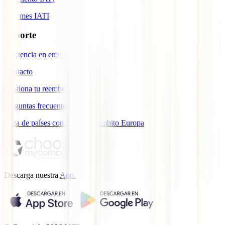
Informes IATI
Soporte
Asistencia en emergencias
Contacto
Gestiona tu reembolso
Preguntas frecuentes
Lista de países con cobertura ámbito Europa
Descarga nuestra
App.