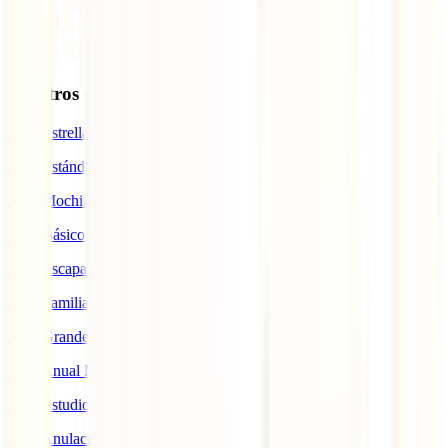
Nuestros seguros
IATI Estrella
IATI Estándar
IATI Mochilero
IATI Básico
IATI Escapadas
IATI Familia
IATI Grandes Viajeros
IATI Anual Multiviaje
IATI Estudios
IATI Anulación Premium