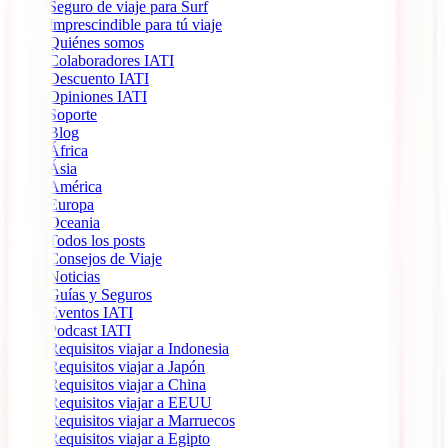
Seguro de viaje para Surf
Imprescindible para tú viaje
Quiénes somos
Colaboradores IATI
Descuento IATI
Opiniones IATI
Soporte
Blog
África
Ásia
América
Europa
Oceania
Todos los posts
Consejos de Viaje
Noticias
Guías y Seguros
Eventos IATI
Podcast IATI
Requisitos viajar a Indonesia
Requisitos viajar a Japón
Requisitos viajar a China
Requisitos viajar a EEUU
Requisitos viajar a Marruecos
Requisitos viajar a Egipto