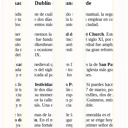
Qué hacer en Dublín la segunda tarde
Independientemente de cuál haya sido tu plan matinal, la segunda
tarde de tu viaje de dos días a Dublín la puedes emplear en conocer
tres de los monumentos más importantes de la ciudad.
En primer lugar, tenemos la
catedral de Christ Church
. Este
imponente templo fue fundado, a principios del siglo XI, por el rey
normando Sitric Silkenbeard. Más tarde, la catedral fue ampliada y
renovada en varias ocasiones, sufriendo la última gran reforma a
finales del siglo XIX.
La otra
catedral
medieval que ver en Dublín es la de
San Patricio
.
Levantada a finales del siglo XII, se trata de la iglesia más grande de
Irlanda y está dedicada al patrón de los irlandeses.
Eso nos lleva a la
festividad de San Patricio
. Si puedes hacer
coincidir tu viaje de dos días a Dublín con el 17 de marzo, podrás
vivir la ciudad en su momento más especial. Desfiles, ríos de gente
vestida de verde por la calle, muchas pintas de Guinness, música en
directo y mucho más. Una experiencia inolvidable.
Otro de los emblemas de la capital de la Isla Esmeralda es el
Castillo de Dublín
. En el mismo lugar en el que se erige hoy el
castillo ya existía una fortaleza en tiempos del primer señor de