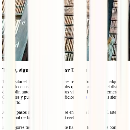
Tarde, sigue el recorrido por Dublín
Tras visitar el Trinity College puedes reponer fuerzas en cualquiera
de las decenas de restaurantes y pubs que encontrarás en el distrito 2
de Dublín antes de continuar con tus visitas. El guiso de ternera con
Guinness y puré de patatas del tradicional
pub O’Neills
es siempre
un acierto.
A unos pasos del Trinity College, se encuentra la principal arteria
comercial de la ciudad:
Grafton Street
.
Las mejores tiendas y franquicias se hallan en los bajos de bonitos