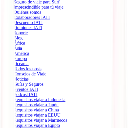
Seguro de viaje para Surf
Imprescindible para tú viaje
Quiénes somos
Colaboradores IATI
Descuento IATI
Opiniones IATI
Soporte
Blog
África
Ásia
América
Europa
Oceania
Todos los posts
Consejos de Viaje
Noticias
Guías y Seguros
Eventos IATI
Podcast IATI
Requisitos viajar a Indonesia
Requisitos viajar a Japón
Requisitos viajar a China
Requisitos viajar a EEUU
Requisitos viajar a Marruecos
Requisitos viajar a Egipto