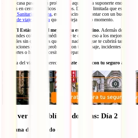
que en casa pasarías sin problemas, aquí podría suponerte enormes
facturas en centros médicos privados. Dado lo limitada que es la
Tarjeta Sanitaria Europea
, es imprescindible contar con un buen
seguro de viaje a Irlanda
que te proteja en todo momento.
El IATI Estándar es el mejor para este destino
. Además de por
sus grandes coberturas médicas que te dan acceso a los mejores
hospitales sin que tengas que pagar nada, porque te cubrirá también
en situaciones de robo, problemas con tu equipaje, incidentes con
transportes o hasta si necesitas ser repatriado.
Disfruta del viaje que mereces y
hazte ahora con tu seguro aquí
:
Qué ver en Dublín en dos días: Día 2
Mañana del segundo día