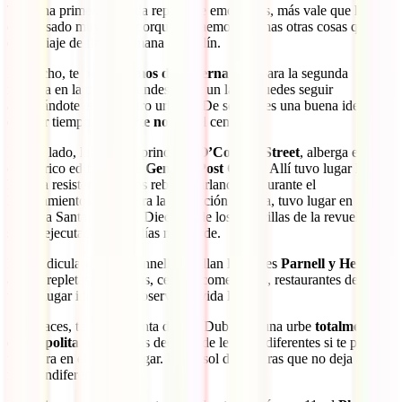
Tras una primera jornada repleta de emociones, más vale que hayas
descansado muy bien, porque te traemos muchas otras cosas que ver
en tu viaje de fin de semana a Dublín.
De hecho, te
proponemos dos alternativas
para la segunda
mañana en la capital irlandesa. Por un lado, puedes seguir
adentrándote en su centro urbano. De ser así, es una buena idea
dedicar tiempo a la
parte norte
del centro.
Por un lado, la avenida principal,
O’Connell Street
, alberga el bello
e histórico edificio de la
General Post Office
. Allí tuvo lugar la
heroica resistencia de los rebeldes irlandeses durante el
levantamiento que, contra la ocupación inglesa, tuvo lugar en la
Semana Santa de 1916. Dieciséis de los cabecillas de la revuelta
serían ejecutados unos días más tarde.
Perpendiculares a O’Connell se hallan las calles
Parnell y Henry
,
ambas repletas de tiendas, centros comerciales, restaurantes de todo
tipo y lugar ideal para observar la vida local.
Si lo haces, te darás cuenta de que Dublín es una urbe
totalmente
cosmopolita
. Escucharás decenas de lenguas diferentes si te paras
una hora en el mismo lugar. Un crisol de culturas que no deja a
nadie indiferente.