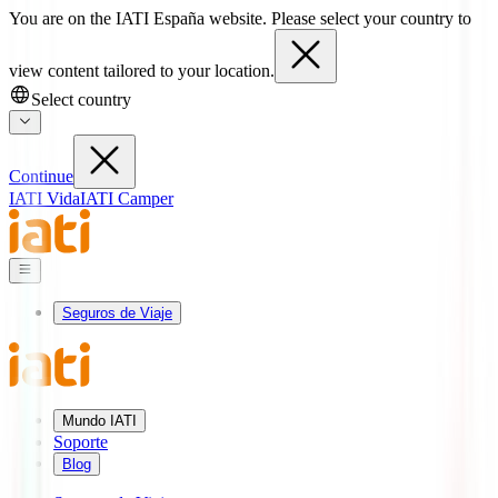
You are on the IATI España website. Please select your country to
view content tailored to your location.
Select country
Continue
IATI Vida
IATI Camper
Seguros de Viaje
Mundo IATI
Soporte
Blog