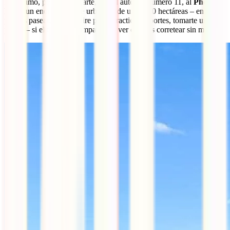
Por último, podrás acercarte, con el autobús número 11, al
Phoenix
Park
, un enorme parque urbano – de unas 700 hectáreas – en el que
puedes pasear, respirar aire puro, practicar deportes, tomarte un buen
picnic – si el tiempo acompaña – o ver
ciervos
corretear sin miedo.