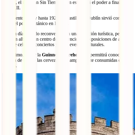
Irlanda, el rey Juan Sin Tierra, quien estuvo en el poder a finales del
siglo XII.
Desde entonces, y hasta 1922, el Castillo de Dublín sirvió como
sede del poder británico en Irlanda.
Hoy en día, ha sido reconvertido en una atracción turística, pero
también alberga un centro de convenciones, exposiciones de arte y
en él se celebran conciertos y otros eventos culturales.
Por último, visitar la
Guinness Storehouse
te permitirá conocer la
historia de una de las cervezas más ampliamente consumidas en el
mundo.