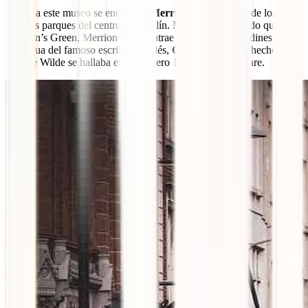
Frente a este museo se encuentra
Merrion Square
, otro de los
mejores parques del centro de Dublín. Mucho más relajado que St.
Stephen’s Green, Merrion Square atrae por sus bellos jardines y por
la estatua del famoso escritor irlandés,
Oscar Wilde
. De hecho, la
casa de Wilde se hallaba en el número 1 de Merrion Square.