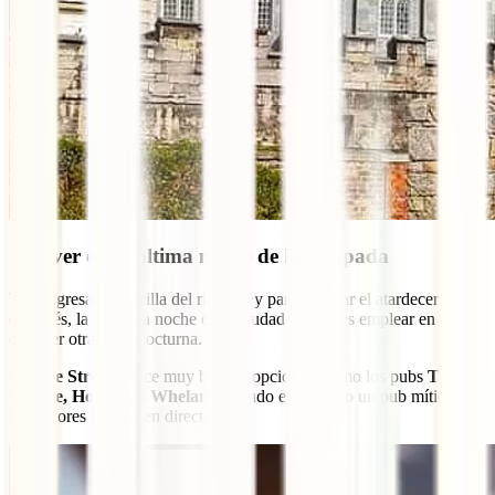
Qué ver en la última noche de la escapada
Tras regresar a la orilla del río Liffey para admirar el atardecer
dublinés, la segunda noche en la ciudad la puedes emplear en
conocer otra zona nocturna.
George Street
ofrece muy buenas opciones, como los pubs
The
George, Hogan’s o Whelan’s
, siendo este último un pub mítico con
las mejores bandas en directo.