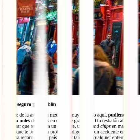
Viajar seguro por Dublín
El coste de la asistencia médica es muy elevado aquí,
pudiendo
llegar a miles de euros
en casos de gravedad. Un resbalón al salir
de un bar que te causara un esguince, un
fish and chips
en mal
estado que te provocara problemas digestivos, un accidente en
carretera recorriendo el país o, sin ir tan lejos, cualquier enfermedad