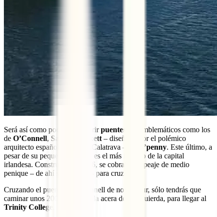
Será así como podrás descubrir
puentes
tan emblemáticos como los
de
O’Connell
,
Samuel Beckett
– diseñado por el polémico
arquitecto español, Santiago Calatrava –
y Ha’penny
. Este último, a
pesar de su pequeño tamaño, es el más icónico de la capital
irlandesa. Construido en 1816, se cobraba un peaje de medio
penique – de ahí su nombre – para cruzarlo.
Cruzando el puente de O’connell de norte a sur, sólo tendrás que
caminar unos 200 metros, en la acera de la izquierda, para llegar al
Trinity College
.