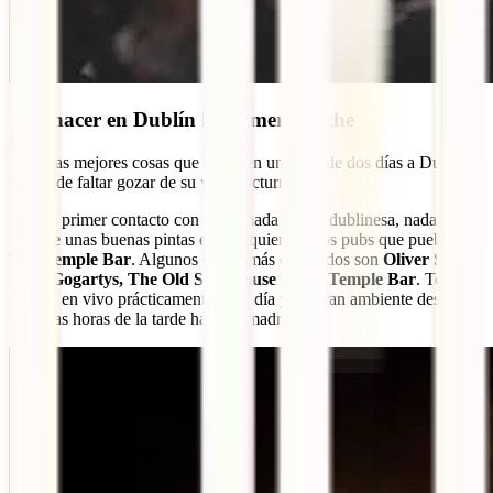
Qué hacer en Dublín la primera noche
Entre las mejores cosas que hacer en un viaje de dos días a Dublín
no puede faltar gozar de su vida nocturna.
Para tu primer contacto con la animada noche dublinesa, nada como
tomarte unas buenas pintas en cualquiera de los pubs que pueblan
The Temple Bar
. Algunos de los más conocidos son
Oliver St.
John Gogartys, The Old Storehouse y The Temple Bar
. Tendrás
música en vivo prácticamente cada día y un gran ambiente desde las
primeras horas de la tarde hasta la madrugada.