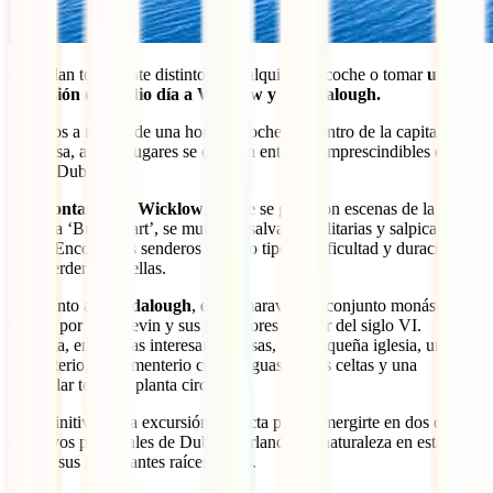
Otro plan totalmente distinto sería alquilar un coche o tomar
una
excursión de medio día a Wicklow y Glendalough.
Situados a menos de una hora en coche del centro de la capital
irlandesa, ambos lugares se cuentan entre los imprescindibles que
ver en Dublín.
Las
montañas de Wicklow
, donde se grabaron escenas de la
película ‘Braveheart’, se muestran salvajes, solitarias y salpicadas de
lagos. Encontrarás senderos de todo tipo de dificultad y duración
para perderte por ellas.
En cuanto a
Glendalough
, es un maravilloso conjunto monástico,
creado por San Kevin y sus seguidores a partir del siglo VI.
Alberga, entre otras interesantes cosas, una pequeña iglesia, un
monasterio, un cementerio con antiguas cruces celtas y una
particular torre de planta circular.
En definitiva, es la excursión perfecta para sumergirte en dos de los
atractivos principales de Dublín e Irlanda: su naturaleza en estado
puro y sus interesantes raíces celtas.