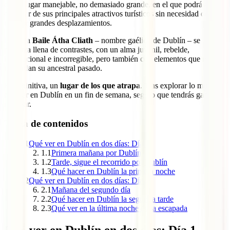
de un lugar manejable, no demasiado grande, en el que podrás
disfrutar de sus principales atractivos turísticos sin necesidad de
realizar grandes desplazamientos.
La vieja
Baile Átha Cliath
– nombre gaélico de Dublín – se
presenta llena de contrastes, con un alma juvenil, rebelde,
internacional e incorregible, pero también con elementos que nos
recuerdan su ancestral pasado.
En definitiva, un
lugar de los que atrapa
. Tras explorar lo mucho
que ver en Dublín en un fin de semana, seguro que tendrás ganas de
regresar.
Tabla de contenidos
1
Qué ver en Dublín en dos días: Día 1
1.1
Primera mañana por Dublín
1.2
Tarde, sigue el recorrido por Dublín
1.3
Qué hacer en Dublín la primera noche
2
Qué ver en Dublín en dos días: Día 2
2.1
Mañana del segundo día
2.2
Qué hacer en Dublín la segunda tarde
2.3
Qué ver en la última noche de la escapada