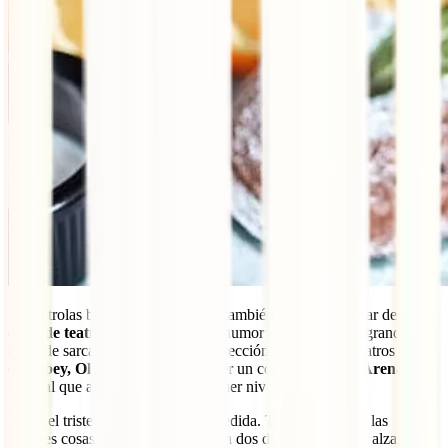
Si controlas bien el idioma inglés, también puedes disfrutar de una
obra de teatro o monólogos
– el humor irlandés destila grandes
dosis de sarcasmo, ingenio e incorrección política – en teatros como
el
Abbey, Olympia o Gaiety
, o ver un concierto en el
3Arena
,
lugar al que acuden artistas de primer nivel internacional.
Llega el triste momento de la despedida. Tras disfrutar de las
mejores cosas que ver en Dublín en dos días, sólo quedar alzar la