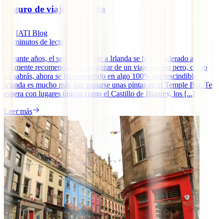
Seguro de viaje a Irlanda
IATI Blog
10
minutos de lectura
Durante años, el seguro de viaje a Irlanda se ha considerado algo
altamente recomendable para gozar de un viaje seguro pero, como
ya sabrás, ahora se ha convertido en algo 100% imprescindible.
Irlanda es mucho más que tomarse unas pintas en el Temple Bar. Te
espera con lugares únicos como el Castillo de Blanrey, los [...]
Leer más