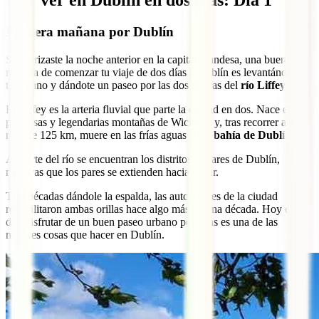
Qué ver en Dublín en dos días: Día 1
Primera mañana por Dublín
Si aterrizaste la noche anterior en la capital irlandesa, una buenísima
manera de comenzar tu viaje de dos días a Dublín es levantándote
temprano y dándote un paseo por las dos riberas del
río Liffey
.
El Liffey es la arteria fluvial que parte la ciudad en dos. Nace en las
preciosas y legendarias montañas de Wicklow y, tras recorrer algo
más de 125 km, muere en las frías aguas de la
bahía de Dublín
.
Al norte del río se encuentran los distritos impares de Dublín,
mientras que los pares se extienden hacia el sur.
Tras décadas dándole la espalda, las autoridades de la ciudad
rehabilitaron ambas orillas hace algo más de una década. Hoy en
día, disfrutar de un buen paseo urbano por ellas es una de las
mejores cosas que hacer en Dublín.