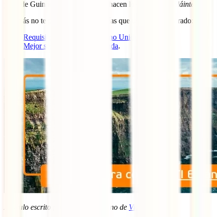
pinta de Guinness y brindar como hacen los irlandeses:
Sláinte!
Además no te pierdas estas dos guías que te hemos preparado:
Requisitos para viajar al Reino Unido
.
Mejor seguro de viaje a Irlanda
.
Artículo escrito por David Escribano de
Viajablog