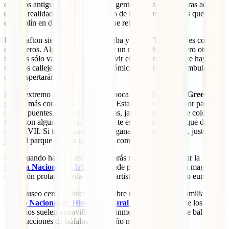
edificios antiguos. Aunque mucha gente realiza sus compras aquí, lo
que en realidad lo convierte en uno de los imprescindibles que ver
en Dublín en dos días es la vida que rebosa.
Por Grafton siempre hay gente arriba y abajo. Tanto locales como
extranjeros. Algunos parecen tener un rumbo definido, pero otros
muchos sólo vagan por allí para vivir el ambiente. Siempre hay
músicos callejeros, malabaristas, cómicos o vendedores ambulantes
que despertarán tus cinco sentidos.
En su extremo sur, Grafton desemboca en
St. Stephen’s Green
, el
parque más concurrido de Dublín. Estanques habitados por patos y
cisnes, puentes, románticas pérgolas, jardines poblados de coloridas
flores son algunas de las cosas que te esperan en este parque del
siglo XVII. Si te has quedado con ganas de más compras, justo
junto al parque hay un gran centro comercial.
Continuando hacia el este, no tardarás mucho en encontrar la
Galería Nacional de Irlanda
, donde podrás admirar una magnífica
colección protagonizada tanto por artistas irlandeses como europeos.
Otro museo cercano interesante, sobre todo si viajas en familia, es el
Museo Nacional de Historia Natural de Irlanda
, donde los más
pequeños suelen maravillarse ante inmensos esqueletos de ballenas o
reproducciones de búfalos de tamaño natural.