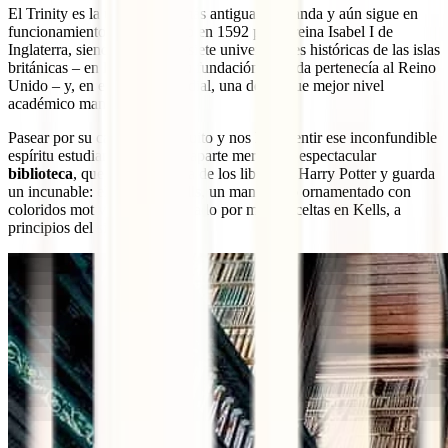
El Trinity es la universidad más antigua de Irlanda y aún sigue en
funcionamiento. Fue fundado en 1592 por la reina Isabel I de
Inglaterra, siendo una de las siete universidades históricas de las islas
británicas – en la época de su fundación, Irlanda pertenecía al Reino
Unido – y, en el ámbito mundial, una de las que mejor nivel
académico mantiene.
Pasear por su campus es gratuito y nos hace sentir ese inconfundible
espíritu estudiantil. Mención aparte merece su espectacular
biblioteca
, que parece sacada de los libros de Harry Potter y guarda
un incunable: el
libro de Kells
, un manuscrito ornamentado con
coloridos motivos que fue creado por monjes celtas en Kells, a
principios del siglo IX.